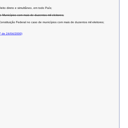
leito direto e simultâneo, em todo País;
e Municípios com mais de duzentos mil eleitores;
onstituição Federal no caso de municípios com mais de duzentos mil eleitores;
7 de 24/04/2000)