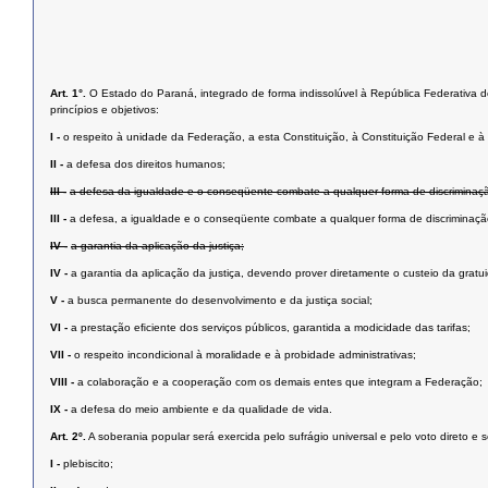
Art. 1°.
O Estado do Paraná, integrado de forma indissolúvel à República Federativa do 
princípios e objetivos:
I -
o respeito à unidade da Federação, a esta Constituição, à Constituição Federal e à i
II -
a defesa dos direitos humanos;
III -
a defesa da igualdade e o conseqüente combate a qualquer forma de discriminaç
III -
a defesa, a igualdade e o conseqüente combate a qualquer forma de discriminaçã
IV -
a garantia da aplicação da justiça;
IV -
a garantia da aplicação da justiça, devendo prover diretamente o custeio da grat
V -
a busca permanente do desenvolvimento e da justiça social;
VI -
a prestação eﬁciente dos serviços públicos, garantida a modicidade das tarifas;
VII -
o respeito incondicional à moralidade e à probidade administrativas;
VIII -
a colaboração e a cooperação com os demais entes que integram a Federação;
IX -
a defesa do meio ambiente e da qualidade de vida.
Art. 2º.
A soberania popular será exercida pelo sufrágio universal e pelo voto direto e 
I -
plebiscito;