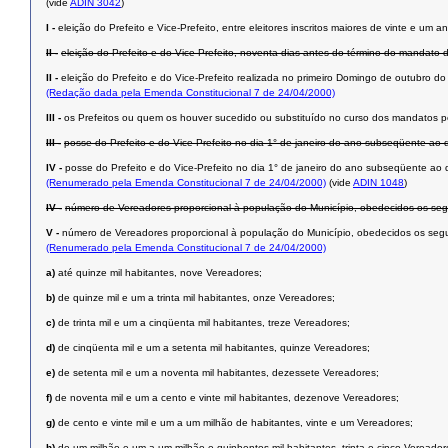
(vide
ADIN 3042
)
I -
eleição do Prefeito e Vice-Prefeito, entre eleitores inscritos maiores de vinte e u
II -
eleição do Prefeito e do Vice-Prefeito, noventa dias antes do término do mandato 
II -
eleição do Prefeito e do Vice-Prefeito realizada no primeiro Domingo de outubro d
(Redação dada pela Emenda Constitucional 7 de 24/04/2000)
III -
os Prefeitos ou quem os houver sucedido ou substituído no curso dos mandatos p
III -
posse do Prefeito e do Vice-Prefeito no dia 1° de janeiro do ano subseqüente ao d
IV -
posse do Prefeito e do Vice-Prefeito no dia 1° de janeiro do ano subseqüente ao 
(Renumerado pela Emenda Constitucional 7 de 24/04/2000)
(vide
ADIN 1048
)
IV -
número de Vereadores proporcional à população do Município, obedecidos os segui
V -
número de Vereadores proporcional à população do Município, obedecidos os segui
(Renumerado pela Emenda Constitucional 7 de 24/04/2000)
a)
até quinze mil habitantes, nove Vereadores;
b)
de quinze mil e um a trinta mil habitantes, onze Vereadores;
c)
de trinta mil e um a cinqüenta mil habitantes, treze Vereadores;
d)
de cinqüenta mil e um a setenta mil habitantes, quinze Vereadores;
e)
de setenta mil e um a noventa mil habitantes, dezessete Vereadores;
f)
de noventa mil e um a cento e vinte mil habitantes, dezenove Vereadores;
g)
de cento e vinte mil e um a um milhão de habitantes, vinte e um Vereadores;
h)
de um milhão e um a um milhão e quinhentos mil habitantes, trinta e cinco Vereador