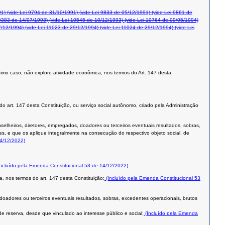
91)
(vide Lei 9794 de 31/10/1991)
(vide Lei 9833 de 05/12/1991)
(vide Lei 9861 de
0383 de 14/07/1993)
(vide Lei 10545 de 10/12/1993)
(vide Lei 10764 de 09/05/1994)
7/12/1994)
(vide Lei 11023 de 29/12/1994)
(vide Lei 11024 de 29/12/1994)
(vide Lei
 último caso, não explore atividade econômica, nos termos do Art. 147 desta
 do art. 147 desta Constituição, ou serviço social autônomo, criado pela Administração
nselheiros, diretores, empregados, doadores ou terceiros eventuais resultados, sobras,
es, e que os aplique integralmente na consecução do respectivo objeto social, de
14/12/2022)
ncluído pela Emenda Constitucional 53 de 14/12/2022)
a, nos termos do art. 147 desta Constituição;
(Incluído pela Emenda Constitucional 53
 doadores ou terceiros eventuais resultados, sobras, excedentes operacionais, brutos
e reserva, desde que vinculado ao interesse público e social;
(Incluído pela Emenda