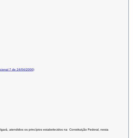
ional 7 de 24/04/2000)
lgará, atendidos os princípios estabelecidos na Constituição Federal, nesta