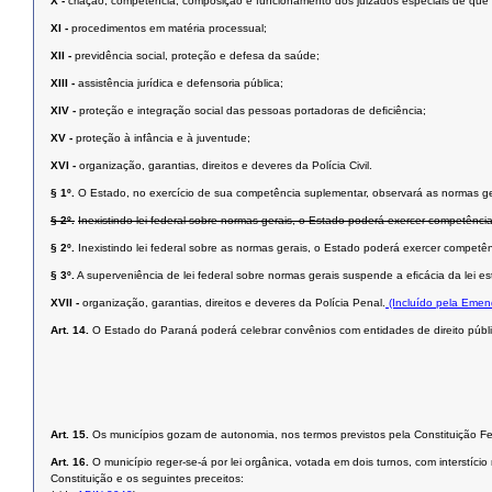
X -
criação, competência, composição e funcionamento dos juizados especiais de que tra
XI -
procedimentos em matéria processual;
XII -
previdência social, proteção e defesa da saúde;
XIII -
assistência jurídica e defensoria pública;
XIV -
proteção e integração social das pessoas portadoras de deﬁciência;
XV -
proteção à infância e à juventude;
XVI -
organização, garantias, direitos e deveres da Polícia Civil.
§ 1º.
O Estado, no exercício de sua competência suplementar, observará as normas ge
§ 2º.
Inexistindo lei federal sobre normas gerais, o Estado poderá exercer competência
§ 2º.
Inexistindo lei federal sobre as normas gerais, o Estado poderá exercer competên
§ 3º.
A superveniência de lei federal sobre normas gerais suspende a eﬁcácia da lei est
XVII -
organização, garantias, direitos e deveres da Polícia Penal.
(Incluído pela Emen
Art. 14.
O Estado do Paraná poderá celebrar convênios com entidades de direito públic
Art. 15.
Os municípios gozam de autonomia, nos termos previstos pela Constituição Fed
Art. 16.
O município reger-se-á por lei orgânica, votada em dois turnos, com interstí
Constituição e os seguintes preceitos: