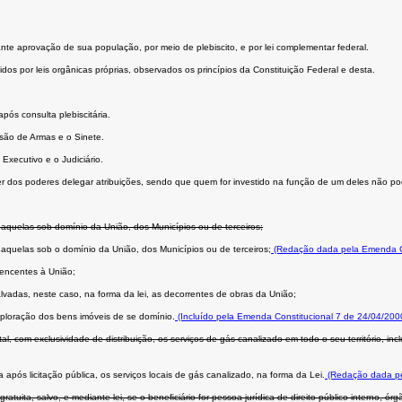
ante aprovação de sua população, por meio de plebiscito, e por lei complementar federal.
dos por leis orgânicas próprias, observados os princípios da Constituição Federal e desta.
ós consulta plebiscitária.
são de Armas e o Sinete.
Executivo e o Judiciário.
er dos poderes delegar atribuições, sendo que quem for investido na função de um deles não po
 aquelas sob domínio da União, dos Municípios ou de terceiros;
 aquelas sob o domínio da União, dos Municípios ou de terceiros;
(Redação dada pela Emenda Co
rtencentes à União;
vadas, neste caso, na forma da lei, as decorrentes de obras da União;
xploração dos bens imóveis de se domínio.
(Incluído pela Emenda Constitucional 7 de 24/04/200
com exclusividade de distribuição, os serviços de gás canalizado em todo o seu território, incl
pós licitação pública, os serviços locais de gás canalizado, na forma da Lei.
(Redação dada pe
tuita, salvo, e mediante lei, se o beneﬁciário for pessoa jurídica de direito público interno, ó