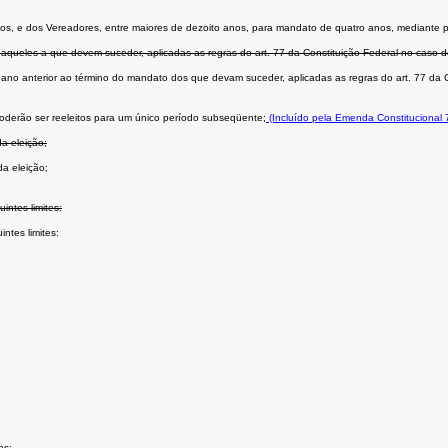
m anos, e dos Vereadores, entre maiores de dezoito anos, para mandato de quatro anos, mediante p
daqueles a que devem suceder, aplicadas as regras do art. 77 da Constituição Federal no caso d
o ano anterior ao término do mandato dos que devam suceder, aplicadas as regras do art. 77 da C
oderão ser reeleitos para um único período subseqüente;
(Incluído pela Emenda Constitucional 
a eleição;
da eleição;
ntes limites:
ntes limites:
es;