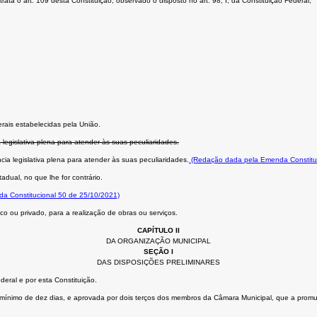
ta o art. 109 desta Constituição, observado o disposto no art. 98, I, da Constituição Federal;
rais estabelecidas pela União.
 legislativa plena para atender às suas peculiaridades.
cia legislativa plena para atender às suas peculiaridades.
(Redação dada pela Emenda Constituc
adual, no que lhe for contrário.
da Constitucional 50 de 25/10/2021)
o ou privado, para a realização de obras ou serviços.
CAPÍTULO II
DA ORGANIZAÇÃO MUNICIPAL
SEÇÃO I
DAS DISPOSIÇÕES PRELIMINARES
eral e por esta Constituição.
cio mínimo de dez dias, e aprovada por dois terços dos membros da Câmara Municipal, que a promu