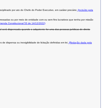
isciplinado por ato do Chefe do Poder Executivo, em caráter precário;
(Incluído pela
teressadas ou por meio de entidade com ou sem fins lucrativos que tenha por missão
Emenda Constitucional 53 de 14/12/2022)
al será dispensada quando o adquirente for uma das pessoas jurídicas de direito
de dispensa ou inexigibilidade de licitação definidas em lei.
(Redação dada pela