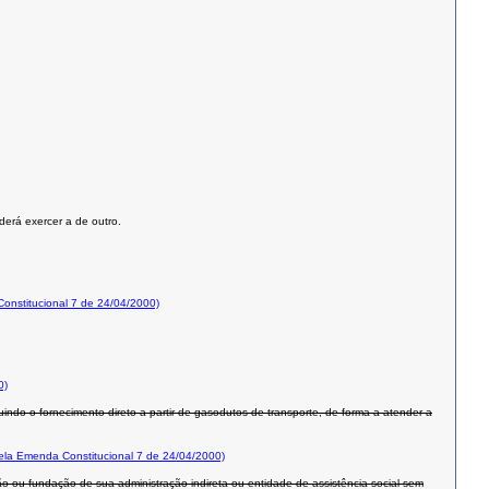
derá exercer a de outro.
nstitucional 7 de 24/04/2000)
0)
uindo o fornecimento direto a partir de gasodutos de transporte, de forma a atender a
la Emenda Constitucional 7 de 24/04/2000)
rgão ou fundação de sua administração indireta ou entidade de assistência social sem