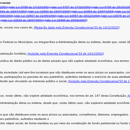
r social.
/1991)
(vide Lei 9758 de 17/10/1991)
(vide Lei 9757 de 17/10/1991)
(vide Lei 9790 de 29/10/19
0041 de 16/07/1992)
(vide Lei 10062 de 16/07/1992)
(vide Lei 10354 de 13/07/1993)
(vide Lei 1
/09/1994)
(vide Lei 10907 de 21/09/1994)
(vide Lei 10957 de 15/12/1994)
(vide Lei 10975 de 2
)
(vide Lei 13234 de 18/07/2001)
(vide Lei 15469 de 29/03/2007)
to, exceto nos casos de:
(Redação dada pela Emenda Constitucional 53 de 14/12/2022)
rito Federal ou Municípios, ou integrar-lhes a Administração direta ou indireta, desde que, neste
ularização fundiária;
(Incluído pela Emenda Constitucional 53 de 14/12/2022)
urídica de direito público ou de direito privado que não explore atividade econômica, nos termos
 da sociedade civil sem fins lucrativos que não distribuam entre os seus sócios ou associados, co
a, participações ou parcelas do seu patrimônio, auferidos mediante o exercício de suas atividad
desde que vinculado ao interesse público e social.
(Incluído pela Emenda Constitucional 53 de 
ue, neste último, não explore atividade econômica, nos termos do art. 147 desta Constituição;
(I
 Administração direta ou indireta, desde que, neste último caso, não explorem atividade econômic
ivos que não distribuam entre os seus sócios ou associados, conselheiros, diretores, empregados,
seu patrimônio, auferidos mediante o
ivo objeto social, de forma imediata ou por meio da constituição de fundo patrimonial ou fundo d