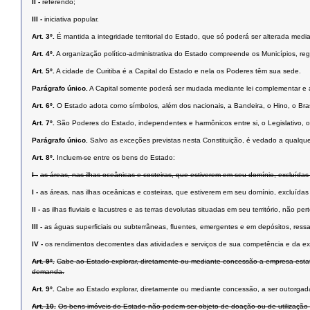
II -
referendo;
III -
iniciativa popular.
Art. 3º.
É mantida a integridade territorial do Estado, que só poderá ser alterada medi
Art. 4º.
A organização político-administrativa do Estado compreende os Municípios, regi
Art. 5º.
A cidade de Curitiba é a Capital do Estado e nela os Poderes têm sua sede.
Parágrafo único.
A Capital somente poderá ser mudada mediante lei complementar e ap
Art. 6º.
O Estado adota como símbolos, além dos nacionais, a Bandeira, o Hino, o Bra
Art. 7º.
São Poderes do Estado, independentes e harmônicos entre si, o Legislativo, o 
Parágrafo único.
Salvo as exceções previstas nesta Constituição, é vedado a qualqu
Art. 8º.
Incluem-se entre os bens do Estado:
I -
as áreas, nas ilhas oceânicas e costeiras, que estiverem em seu domínio, excluídas
I -
as áreas, nas ilhas oceânicas e costeiras, que estiverem em seu domínio, excluídas
II -
as ilhas ﬂuviais e lacustres e as terras devolutas situadas em seu território, não pe
III -
as águas superﬁciais ou subterrâneas, ﬂuentes, emergentes e em depósitos, ressal
IV -
os rendimentos decorrentes das atividades e serviços de sua competência e da e
Art. 9º.
Cabe ao Estado explorar, diretamente ou mediante concessão a empresa estatal, 
demanda.
Art. 9º.
Cabe ao Estado explorar, diretamente ou mediante concessão, a ser outorgada a
Art. 10.
Os bens imóveis do Estado não podem ser objeto de doação ou de utilização gra