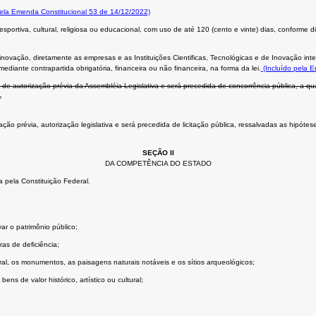
pela Emenda Constitucional 53 de 14/12/2022)
portiva, cultural, religiosa ou educacional, com uso de até 120 (cento e vinte) dias, conforme d
novação, diretamente as empresas e as Instituições Cientificas, Tecnológicas e de Inovação in
diante contrapartida obrigatória, financeira ou não financeira, na forma da lei.
(Incluído pela 
de autorização prévia da Assembléia Legislativa e será precedida de concorrência pública, a qu
.
 prévia, autorização legislativa e será precedida de licitação pública, ressalvadas as hipóteses 
SEÇÃO II
DA COMPETÊNCIA DO ESTADO
 pela Constituição Federal.
ar o patrimônio público;
ras de deﬁciência;
tural, os monumentos, as paisagens naturais notáveis e os sítios arqueológicos;
ns de valor histórico, artístico ou cultural;