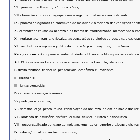
VII -
preservar as ﬂorestas, a fauna e a ﬂora;
VIII -
fomentar a produção agropecuária e organizar o abastecimento alimentar;
IX -
promover programas de construção de moradias e a melhoria das condições habit
X -
combater as causas da pobreza e os fatores de marginalização, promovendo a inte
XI -
registrar, acompanhar e ﬁscalizar as concessões de direitos de pesquisa e exploraç
XII -
estabelecer e implantar política de educação para a segurança do trânsito.
Parágrafo único.
A cooperação entre o Estado, a União e os Municípios será deﬁnida 
Art. 13.
Compete ao Estado, concorrentemente com a União, legislar sobre:
I -
direito tributário, ﬁnanceiro, penitenciário, econômico e urbanístico;
II -
orçamento;
III -
juntas comerciais;
IV -
custas dos serviços forenses;
V -
produção e consumo;
VI -
ﬂorestas, caça, pesca, fauna, conservação da natureza, defesa do solo e dos recu
VII -
proteção do patrimônio histórico, cultural, artístico, turístico e paisagístico;
VIII -
responsabilidade por dano ao meio ambiente, ao consumidor e a bens e direitos de va
IX -
educação, cultura, ensino e desportos;