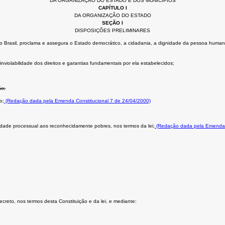
DA ORGANIZAÇÃO DO ESTADO E DOS MUNICÍPIOS
CAPÍTULO I
DA ORGANIZAÇÃO DO ESTADO
SEÇÃO I
DISPOSIÇÕES PRELIMINARES
Brasil, proclama e assegura o Estado democrático, a cidadania, a dignidade da pessoa humana, os 
nviolabilidade dos direitos e garantias fundamentais por ela estabelecidos;
ão;
o;
(Redação dada pela Emenda Constitucional 7 de 24/04/2000)
uidade processual aos reconhecidamente pobres, nos termos da lei;
(Redação dada pela Emenda C
secreto, nos termos desta Constituição e da lei, e mediante: