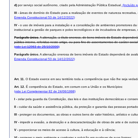
d)
por serviço social autônomo, criado pela Administração Pública Estadual.
(Incluído 
III -
áreas de domínio do Estado para a realização de eventos de natureza recreativa, es
Emenda Constitucional 53 de 14/12/2022)
IV -
o uso de imóveis para a instalação e a consolidação de ambientes promotores da i
institucional a gestão de parques e polos tecnológicos e de incubadora de empresas, me
Parágrafo único.
A alienação, a título oneroso, de bens imóveis do Estado dependerá 
público interno, referidas neste artigo, ou para ﬁns de assentamentos de caráter social
(vide Lei 12963 de 25/10/2000)
Parágrafo único.
A alienação onerosa de bens imóveis do Estado dependerá de avaliação
Emenda Constitucional 53 de 14/12/2022)
Art. 11.
O Estado exerce em seu território toda a competência que não lhe seja vedada
Art. 12.
É competência do Estado, em comum com a União e os Municípios:
(vide Lei Complementar 82 de 24/06/1998)
I -
zelar pela guarda da Constituição, das leis e das instituições democráticas e conserv
II -
cuidar da saúde e assistência pública, da proteção e garantia das pessoas portado
III -
proteger os documentos, as obras e outros bens de valor histórico, artístico e cul
IV -
impedir a evasão, a destruição e a descaracterização de obras de arte e de outros be
V -
proporcionar os meios de acesso à cultura, à educação e à ciência;
VI -
proteger o meio ambiente e combater a poluição em qualquer de suas formas;