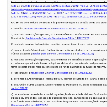
ﬁns lucrativos, declarada de utilidade pública, ou para ﬁns de assentamentos de caráte
(vide Lei 9538 de 16/01/1991)
(vide Lei 9549 de 22/01/1991)
(vide Lei 9578 de 14/03
20/12/1991)
(vide Lei 9961 de 06/05/1992)
(vide Lei 9962 de 06/05/1992)
(vide Lei 1
(vide Lei 10765 de 09/05/1994)
(vide Lei 10787 de 10/05/1994)
(vide Lei 10906 de 21
11624 de 06/12/1996)
(vide Lei 12017 de 07/01/1998)
(vide Lei 12110 de 06/04/1998
Art. 10.
Os bens imóveis do Estado não podem ser objeto de doação ou de uso gratui
I -
doação:
(Incluído pela Emenda Constitucional 53 de 14/12/2022)
a)
mediante autorização legislativa, se o beneficiário for a União, outros Estados, Dist
Constituição;
(Incluído pela Emenda Constitucional 53 de 14/12/2022)
b)
mediante autorização legislativa, para fins de assentamentos de caráter social e reg
c)
entre entes da Administração Pública direta e indireta estadual, com personalidade j
Pública Estadual;
(Incluído pela Emenda Constitucional 53 de 14/12/2022)
d)
mediante autorização legislativa, para entidades de assistência social, organização
excedentes operacionais, brutos ou líquidos, dividendos, isenções de qualquer naturez
forma imediata ou por meio da constituição de fundo patrimonial ou fundo de reserva, 
II -
uso gratuito:
(Incluído pela Emenda Constitucional 53 de 14/12/2022)
a)
por entes da Administração Pública direta ou indireta do Estado do Paraná, desde q
b)
pela União, outros Estados, Distrito Federal ou Municípios, ou entes integrantes da
de 14/12/2022)
c)
por entidades de assistência social, organização da sociedade civil sem fins lucrat
ou líquidos, dividendos, isenções de qualquer natureza, participações ou parcelas do 
exercício de suas atividades, e que os aplique integralmente na consecução do respect
Constitucional 53 de 14/12/2022)