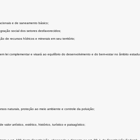
acionais e de saneamento básico;
gração social dos setores desfavorecidos;
ão de recursos hídricos e minerais em seu território;
em lei complementar e visará ao equilíbrio do desenvolvimento e do bem-estar no âmbito estadua
rsos naturais, proteção ao meio ambiente e controle da poluição;
lor artístico, estético, histórico, turístico e paisagístico;