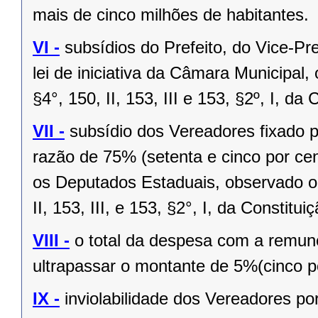
mais de cinco milhões de habitantes.
VI -
subsídios do Prefeito, do Vice-Pr
lei de iniciativa da Câmara Municipal,
§4°, 150, II, 153, III e 153, §2º, I, da
VII -
subsídio dos Vereadores fixado po
razão de 75% (setenta e cinco por cen
os Deputados Estaduais, observado o 
II, 153, III, e 153, §2°, I, da Constitui
VIII -
o total da despesa com a remu
ultrapassar o montante de 5%(cinco po
IX -
inviolabilidade dos Vereadores po