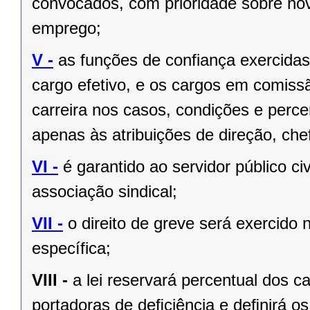
convocados, com prioridade sobre no
emprego;
V -
as funções de confiança exercida
cargo efetivo, e os cargos em comiss
carreira nos casos, condições e perce
apenas às atribuições de direção, ch
VI -
é garantido ao servidor público civi
associação sindical;
VII -
o direito de greve será exercido 
específica;
VIII -
a lei reservará percentual dos 
portadoras de deﬁciência e deﬁnirá os