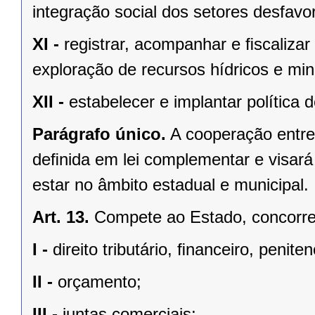
integração social dos setores desfavo
XI -
registrar, acompanhar e ﬁscalizar
exploração de recursos hídricos e mine
XII -
estabelecer e implantar política
Parágrafo único.
A cooperação entre
deﬁnida em lei complementar e visará
estar no âmbito estadual e municipal.
Art. 13.
Compete ao Estado, concorren
I -
direito tributário, ﬁnanceiro, penite
II -
orçamento;
III -
juntas comerciais;