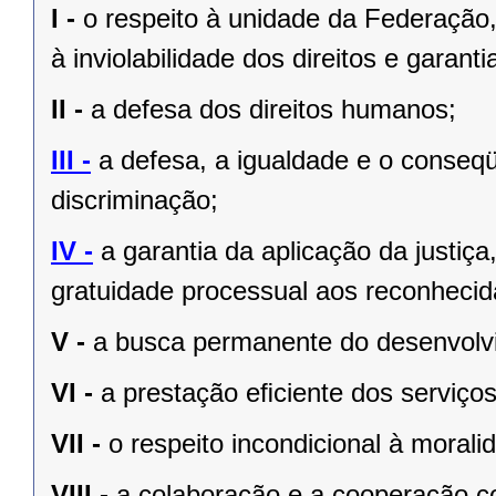
I -
o respeito à unidade da Federação,
à inviolabilidade dos direitos e garant
II -
a defesa dos direitos humanos;
III -
a defesa, a igualdade e o conseq
discriminação;
IV -
a garantia da aplicação da justiç
gratuidade processual aos reconhecid
V -
a busca permanente do desenvolvim
VI -
a prestação eﬁciente dos serviços
VII -
o respeito incondicional à morali
VIII -
a colaboração e a cooperação c