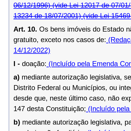
06/12/1996)
(vide Lei 12017 de 07/01
13234 de 18/07/2001)
(vide Lei 15469
Art. 10.
Os bens imóveis do Estado n
gratuito, exceto nos casos de:
(Redaçã
14/12/2022)
I -
doação:
(Incluído pela Emenda Cons
a)
mediante autorização legislativa, se
Distrito Federal ou Municípios, ou inte
desde que, neste último caso, não exp
147 desta Constituição;
(Incluído pel
b)
mediante autorização legislativa, p