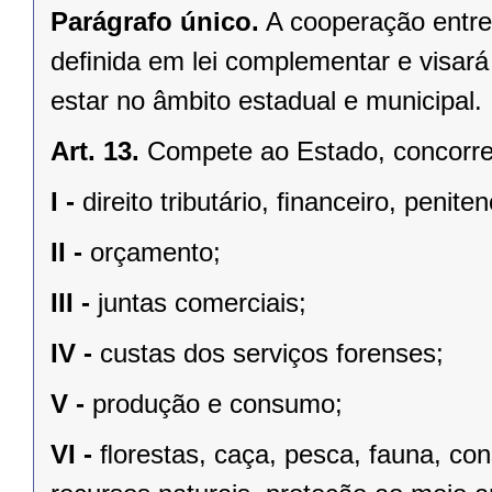
Parágrafo único.
A cooperação entre
deﬁnida em lei complementar e visará
estar no âmbito estadual e municipal.
Art. 13.
Compete ao Estado, concorren
I -
direito tributário, ﬁnanceiro, penite
II -
orçamento;
III -
juntas comerciais;
IV -
custas dos serviços forenses;
V -
produção e consumo;
VI -
ﬂorestas, caça, pesca, fauna, co