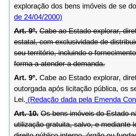
exploração dos bens imóveis de se do
de 24/04/2000)
Art. 9º.
Cabe ao Estado explorar, di
estatal, com exclusividade de distrib
seu território, incluindo o forneciment
forma a atender a demanda.
Art. 9º.
Cabe ao Estado explorar, dir
outorgada após licitação pública, os s
Lei.
(Redação dada pela Emenda Const
Art. 10.
Os bens imóveis do Estado n
utilização gratuita, salvo, e mediante l
direito público interno, órgão ou fund