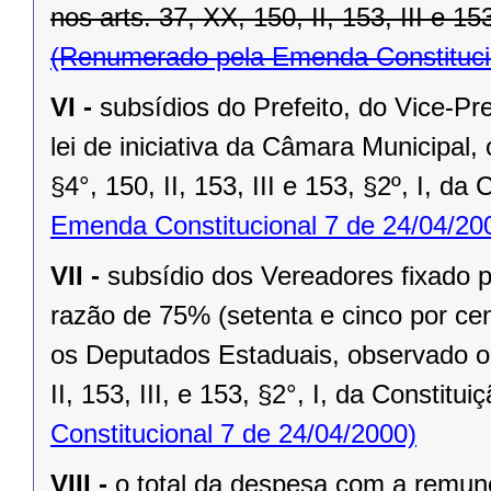
nos arts. 37, XX, 150, II, 153, III e 15
(Renumerado pela Emenda Constitucio
VI -
subsídios do Prefeito, do Vice-Pr
lei de iniciativa da Câmara Municipal,
§4°, 150, II, 153, III e 153, §2º, I, da
Emenda Constitucional 7 de 24/04/20
VII -
subsídio dos Vereadores fixado po
razão de 75% (setenta e cinco por cen
os Deputados Estaduais, observado o 
II, 153, III, e 153, §2°, I, da Constitui
Constitucional 7 de 24/04/2000)
VIII -
o total da despesa com a remu