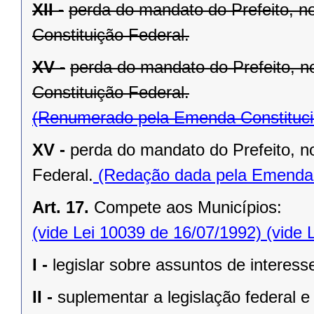
XII -
perda do mandato do Prefeito, no
Constituição Federal.
XV -
perda do mandato do Prefeito, no
Constituição Federal.
(Renumerado pela Emenda Constitucio
XV -
perda do mandato do Prefeito, no
Federal.
(Redação dada pela Emenda C
Art. 17.
Compete aos Municípios:
(vide Lei 10039 de 16/07/1992)
(vide 
I -
legislar sobre assuntos de interesse
II -
suplementar a legislação federal e