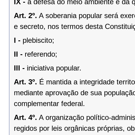
IX -
a defesa do meio ambiente e da q
Art. 2º.
A soberania popular será exerc
e secreto, nos termos desta Constituiç
I -
plebiscito;
II -
referendo;
III -
iniciativa popular.
Art. 3º.
É mantida a integridade territ
mediante aprovação de sua população, 
complementar federal.
Art. 4º.
A organização político-admini
regidos por leis orgânicas próprias, o