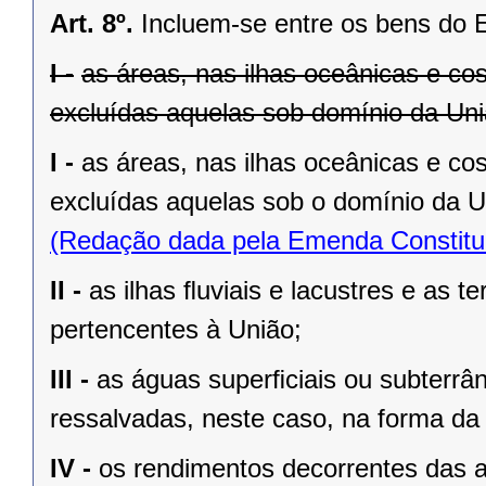
Art. 8º.
Incluem-se entre os bens do 
I -
as áreas, nas ilhas oceânicas e co
excluídas aquelas sob domínio da Uniã
I -
as áreas, nas ilhas oceânicas e co
excluídas aquelas sob o domínio da Un
(Redação dada pela Emenda Constituc
II -
as ilhas ﬂuviais e lacustres e as t
pertencentes à União;
III -
as águas superﬁciais ou subterrâ
ressalvadas, neste caso, na forma da 
IV -
os rendimentos decorrentes das a