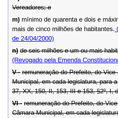
Vereadores; e
m)
mínimo de quarenta e dois e máxi
mais de cinco milhões de habitantes.
(
de 24/04/2000)
n)
de seis milhões e um ou mais habit
(Revogado pela Emenda Constituciona
V -
remuneração do Prefeito, do Vice
Municipal, em cada legislatura, para 
37, XX, 150, II, 153, III e 153, §2º, I,
VI -
remuneração do Prefeito, do Vice
Câmara Municipal, em cada legislatur