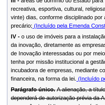
III -
áreas de domínio do Estado para 
recreativa, esportiva, cultural, religi
vinte) dias, conforme disciplinado po
precário;
(Incluído pela Emenda Const
IV -
o uso de imóveis para a instalaç
da inovação, diretamente as empresas 
de Inovação interessadas ou por meio
tenha por missão institucional a gest
incubadora de empresas, mediante cont
financeira, na forma da lei.
(Incluído p
Parágrafo único.
A alienação, a títu
dependerá de autorização prévia da A