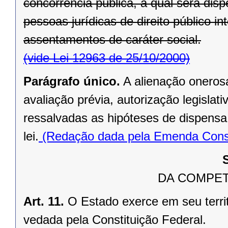
concorrência pública, a qual será di
pessoas jurídicas de direito público in
assentamentos de caráter social.
(vide Lei 12963 de 25/10/2000)
Parágrafo único.
A alienação oneros
avaliação prévia, autorização legislati
ressalvadas as hipóteses de dispensa o
lei.
(Redação dada pela Emenda Consti
DA COMPET
Art. 11.
O Estado exerce em seu terri
vedada pela Constituição Federal.