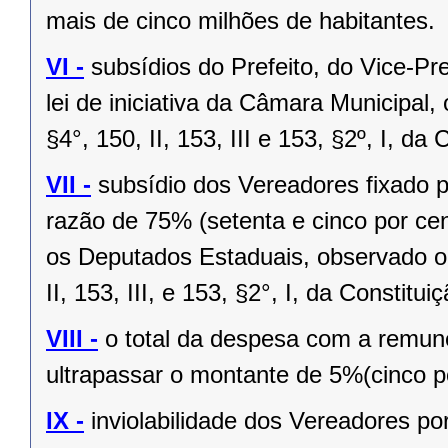
mais de cinco milhões de habitantes.
VI -
subsídios do Prefeito, do Vice-Pr
lei de iniciativa da Câmara Municipal,
§4°, 150, II, 153, III e 153, §2º, I, da
VII -
subsídio dos Vereadores fixado po
razão de 75% (setenta e cinco por cen
os Deputados Estaduais, observado o 
II, 153, III, e 153, §2°, I, da Constitui
VIII -
o total da despesa com a remu
ultrapassar o montante de 5%(cinco po
IX -
inviolabilidade dos Vereadores po