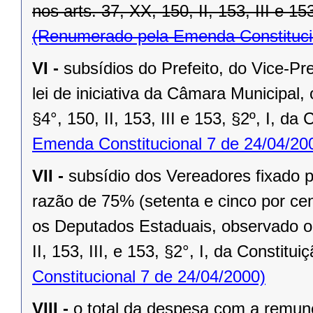
nos arts. 37, XX, 150, II, 153, III e 15
(Renumerado pela Emenda Constitucio
VI -
subsídios do Prefeito, do Vice-Pr
lei de iniciativa da Câmara Municipal,
§4°, 150, II, 153, III e 153, §2º, I, da
Emenda Constitucional 7 de 24/04/20
VII -
subsídio dos Vereadores fixado po
razão de 75% (setenta e cinco por cen
os Deputados Estaduais, observado o 
II, 153, III, e 153, §2°, I, da Constitui
Constitucional 7 de 24/04/2000)
VIII -
o total da despesa com a remu