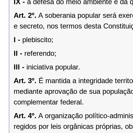
IX -
a defesa do meio ambiente e da q
Art. 2º.
A soberania popular será exerc
e secreto, nos termos desta Constituiç
I -
plebiscito;
II -
referendo;
III -
iniciativa popular.
Art. 3º.
É mantida a integridade territ
mediante aprovação de sua população, 
complementar federal.
Art. 4º.
A organização político-admini
regidos por leis orgânicas próprias, o