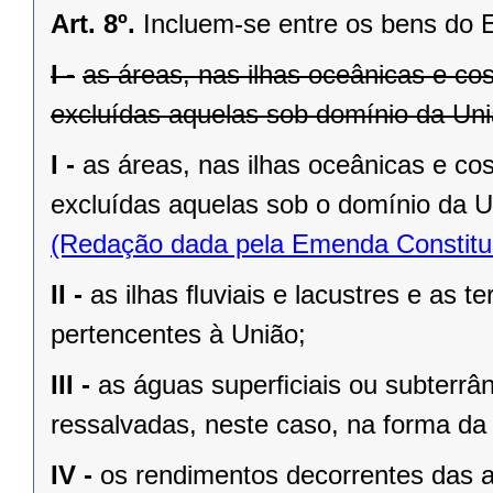
Art. 8º.
Incluem-se entre os bens do 
I -
as áreas, nas ilhas oceânicas e co
excluídas aquelas sob domínio da Uniã
I -
as áreas, nas ilhas oceânicas e co
excluídas aquelas sob o domínio da Un
(Redação dada pela Emenda Constituc
II -
as ilhas ﬂuviais e lacustres e as t
pertencentes à União;
III -
as águas superﬁciais ou subterrâ
ressalvadas, neste caso, na forma da 
IV -
os rendimentos decorrentes das a