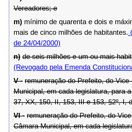
Vereadores; e
m)
mínimo de quarenta e dois e máxi
mais de cinco milhões de habitantes.
(
de 24/04/2000)
n)
de seis milhões e um ou mais habit
(Revogado pela Emenda Constituciona
V -
remuneração do Prefeito, do Vice
Municipal, em cada legislatura, para 
37, XX, 150, II, 153, III e 153, §2º, I,
VI -
remuneração do Prefeito, do Vice
Câmara Municipal, em cada legislatur