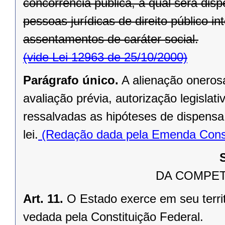
concorrência pública, a qual será di
pessoas jurídicas de direito público in
assentamentos de caráter social.
(vide Lei 12963 de 25/10/2000)
Parágrafo único.
A alienação oneros
avaliação prévia, autorização legislati
ressalvadas as hipóteses de dispensa o
lei.
(Redação dada pela Emenda Consti
DA COMPET
Art. 11.
O Estado exerce em seu terri
vedada pela Constituição Federal.