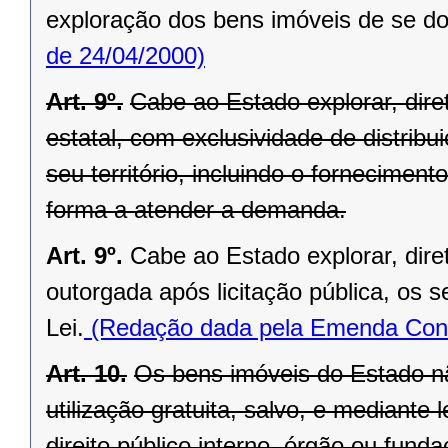
exploração dos bens imóveis de se do
de 24/04/2000)
Art. 9º.
Cabe ao Estado explorar, di
estatal, com exclusividade de distrib
seu território, incluindo o forneciment
forma a atender a demanda.
Art. 9º.
Cabe ao Estado explorar, dir
outorgada após licitação pública, os s
Lei.
(Redação dada pela Emenda Const
Art. 10.
Os bens imóveis do Estado n
utilização gratuita, salvo, e mediante l
direito público interno, órgão ou fund