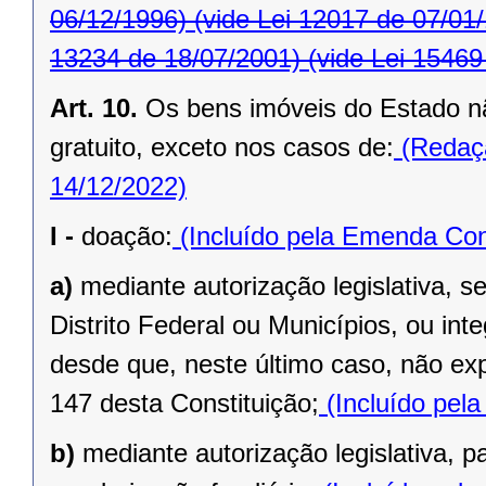
06/12/1996)
(vide Lei 12017 de 07/01
13234 de 18/07/2001)
(vide Lei 15469
Art. 10.
Os bens imóveis do Estado n
gratuito, exceto nos casos de:
(Redaçã
14/12/2022)
I -
doação:
(Incluído pela Emenda Cons
a)
mediante autorização legislativa, se
Distrito Federal ou Municípios, ou inte
desde que, neste último caso, não exp
147 desta Constituição;
(Incluído pel
b)
mediante autorização legislativa, p