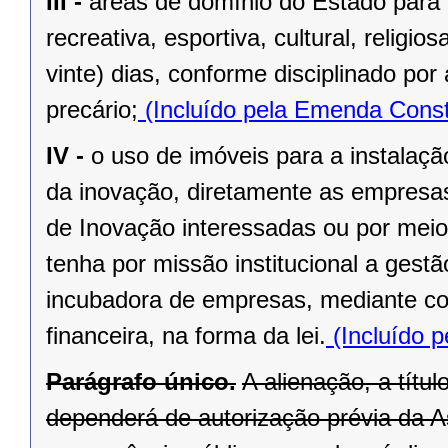
III -
áreas de domínio do Estado para 
recreativa, esportiva, cultural, religi
vinte) dias, conforme disciplinado po
precário;
(Incluído pela Emenda Const
IV -
o uso de imóveis para a instalaç
da inovação, diretamente as empresas 
de Inovação interessadas ou por meio
tenha por missão institucional a gest
incubadora de empresas, mediante cont
financeira, na forma da lei.
(Incluído p
Parágrafo único.
A alienação, a títu
dependerá de autorização prévia da A