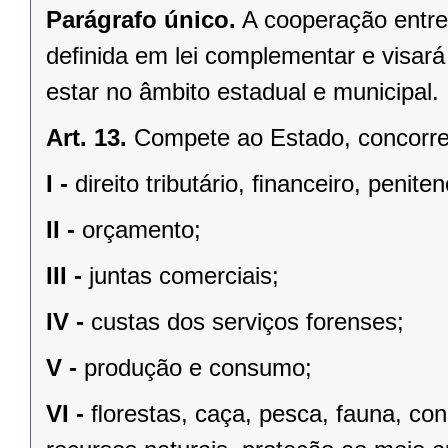
Parágrafo único.
A cooperação entre
deﬁnida em lei complementar e visará
estar no âmbito estadual e municipal.
Art. 13.
Compete ao Estado, concorren
I -
direito tributário, ﬁnanceiro, penite
II -
orçamento;
III -
juntas comerciais;
IV -
custas dos serviços forenses;
V -
produção e consumo;
VI -
ﬂorestas, caça, pesca, fauna, co