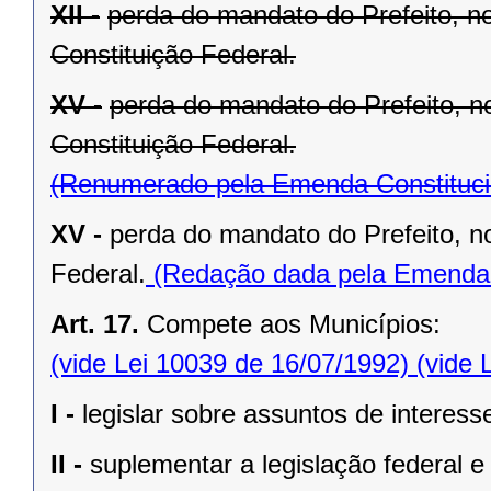
XII -
perda do mandato do Prefeito, no
Constituição Federal.
XV -
perda do mandato do Prefeito, no
Constituição Federal.
(Renumerado pela Emenda Constitucio
XV -
perda do mandato do Prefeito, no
Federal.
(Redação dada pela Emenda C
Art. 17.
Compete aos Municípios:
(vide Lei 10039 de 16/07/1992)
(vide 
I -
legislar sobre assuntos de interesse
II -
suplementar a legislação federal e