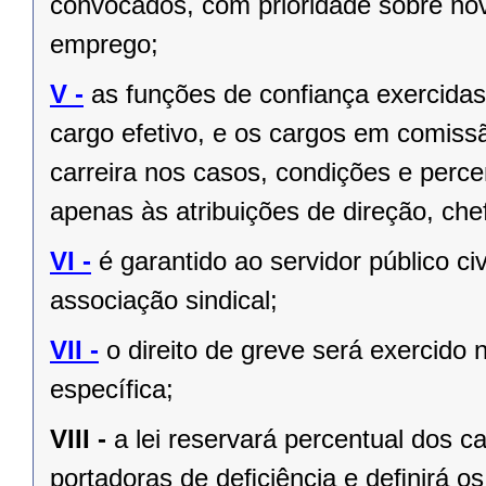
convocados, com prioridade sobre no
emprego;
V -
as funções de confiança exercida
cargo efetivo, e os cargos em comiss
carreira nos casos, condições e perce
apenas às atribuições de direção, ch
VI -
é garantido ao servidor público civi
associação sindical;
VII -
o direito de greve será exercido 
específica;
VIII -
a lei reservará percentual dos 
portadoras de deﬁciência e deﬁnirá os