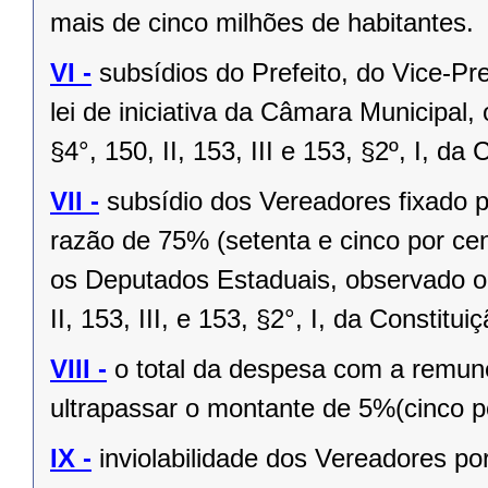
mais de cinco milhões de habitantes.
VI -
subsídios do Prefeito, do Vice-Pr
lei de iniciativa da Câmara Municipal,
§4°, 150, II, 153, III e 153, §2º, I, da
VII -
subsídio dos Vereadores fixado po
razão de 75% (setenta e cinco por cen
os Deputados Estaduais, observado o 
II, 153, III, e 153, §2°, I, da Constitui
VIII -
o total da despesa com a remu
ultrapassar o montante de 5%(cinco po
IX -
inviolabilidade dos Vereadores po