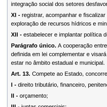
integração social dos setores desfavo
XI -
registrar, acompanhar e ﬁscalizar
exploração de recursos hídricos e mine
XII -
estabelecer e implantar política
Parágrafo único.
A cooperação entre
deﬁnida em lei complementar e visará
estar no âmbito estadual e municipal.
Art. 13.
Compete ao Estado, concorren
I -
direito tributário, ﬁnanceiro, penite
II -
orçamento;
III -
juntas comerciais;