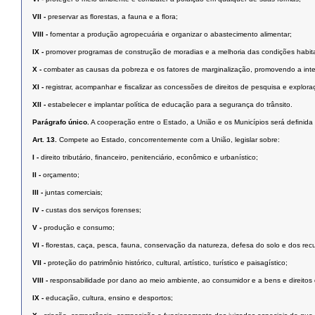
VII -
preservar as ﬂorestas, a fauna e a ﬂora;
VIII -
fomentar a produção agropecuária e organizar o abastecimento alimentar;
IX -
promover programas de construção de moradias e a melhoria das condições habit
X -
combater as causas da pobreza e os fatores de marginalização, promovendo a inte
XI -
registrar, acompanhar e ﬁscalizar as concessões de direitos de pesquisa e exploraç
XII -
estabelecer e implantar política de educação para a segurança do trânsito.
Parágrafo único.
A cooperação entre o Estado, a União e os Municípios será deﬁnida 
Art. 13.
Compete ao Estado, concorrentemente com a União, legislar sobre:
I -
direito tributário, ﬁnanceiro, penitenciário, econômico e urbanístico;
II -
orçamento;
III -
juntas comerciais;
IV -
custas dos serviços forenses;
V -
produção e consumo;
VI -
ﬂorestas, caça, pesca, fauna, conservação da natureza, defesa do solo e dos recu
VII -
proteção do patrimônio histórico, cultural, artístico, turístico e paisagístico;
VIII -
responsabilidade por dano ao meio ambiente, ao consumidor e a bens e direitos de va
IX -
educação, cultura, ensino e desportos;