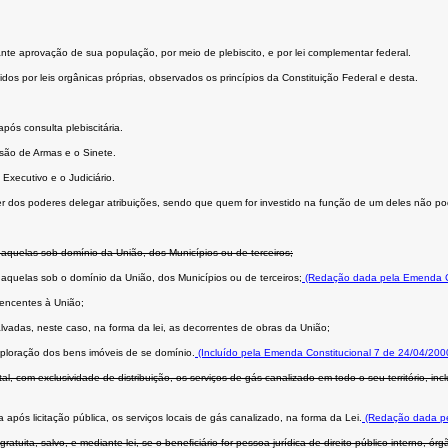
ante aprovação de sua população, por meio de plebiscito, e por lei complementar federal.
dos por leis orgânicas próprias, observados os princípios da Constituição Federal e desta.
ós consulta plebiscitária.
são de Armas e o Sinete.
Executivo e o Judiciário.
er dos poderes delegar atribuições, sendo que quem for investido na função de um deles não po
 aquelas sob domínio da União, dos Municípios ou de terceiros;
 aquelas sob o domínio da União, dos Municípios ou de terceiros;
(Redação dada pela Emenda Co
rtencentes à União;
vadas, neste caso, na forma da lei, as decorrentes de obras da União;
xploração dos bens imóveis de se domínio.
(Incluído pela Emenda Constitucional 7 de 24/04/200
com exclusividade de distribuição, os serviços de gás canalizado em todo o seu território, incl
pós licitação pública, os serviços locais de gás canalizado, na forma da Lei.
(Redação dada pe
tuita, salvo, e mediante lei, se o beneﬁciário for pessoa jurídica de direito público interno, ó