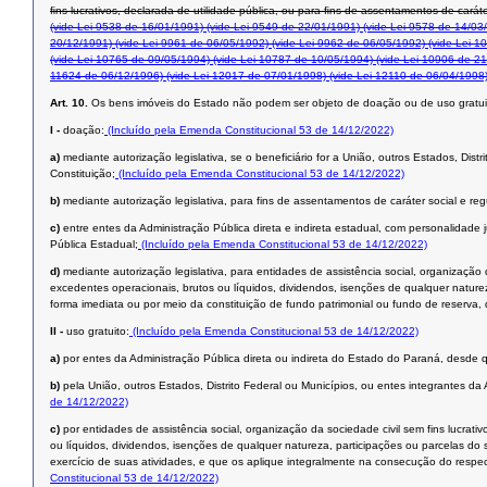
ﬁns lucrativos, declarada de utilidade pública, ou para ﬁns de assentamentos de caráte
(vide Lei 9538 de 16/01/1991)
(vide Lei 9549 de 22/01/1991)
(vide Lei 9578 de 14/03
20/12/1991)
(vide Lei 9961 de 06/05/1992)
(vide Lei 9962 de 06/05/1992)
(vide Lei 1
(vide Lei 10765 de 09/05/1994)
(vide Lei 10787 de 10/05/1994)
(vide Lei 10906 de 21
11624 de 06/12/1996)
(vide Lei 12017 de 07/01/1998)
(vide Lei 12110 de 06/04/1998
Art. 10.
Os bens imóveis do Estado não podem ser objeto de doação ou de uso gratui
I -
doação:
(Incluído pela Emenda Constitucional 53 de 14/12/2022)
a)
mediante autorização legislativa, se o beneficiário for a União, outros Estados, Dist
Constituição;
(Incluído pela Emenda Constitucional 53 de 14/12/2022)
b)
mediante autorização legislativa, para fins de assentamentos de caráter social e reg
c)
entre entes da Administração Pública direta e indireta estadual, com personalidade j
Pública Estadual;
(Incluído pela Emenda Constitucional 53 de 14/12/2022)
d)
mediante autorização legislativa, para entidades de assistência social, organização
excedentes operacionais, brutos ou líquidos, dividendos, isenções de qualquer naturez
forma imediata ou por meio da constituição de fundo patrimonial ou fundo de reserva, 
II -
uso gratuito:
(Incluído pela Emenda Constitucional 53 de 14/12/2022)
a)
por entes da Administração Pública direta ou indireta do Estado do Paraná, desde q
b)
pela União, outros Estados, Distrito Federal ou Municípios, ou entes integrantes da
de 14/12/2022)
c)
por entidades de assistência social, organização da sociedade civil sem fins lucrat
ou líquidos, dividendos, isenções de qualquer natureza, participações ou parcelas do 
exercício de suas atividades, e que os aplique integralmente na consecução do respect
Constitucional 53 de 14/12/2022)