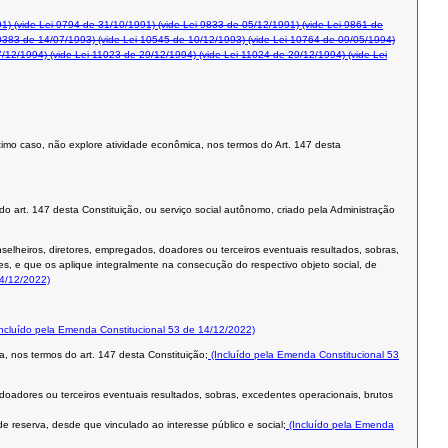
91)
(vide Lei 9794 de 31/10/1991)
(vide Lei 9833 de 05/12/1991)
(vide Lei 9861 de
0383 de 14/07/1993)
(vide Lei 10545 de 10/12/1993)
(vide Lei 10764 de 09/05/1994)
7/12/1994)
(vide Lei 11023 de 29/12/1994)
(vide Lei 11024 de 29/12/1994)
(vide Lei
 último caso, não explore atividade econômica, nos termos do Art. 147 desta
 do art. 147 desta Constituição, ou serviço social autônomo, criado pela Administração
nselheiros, diretores, empregados, doadores ou terceiros eventuais resultados, sobras,
es, e que os aplique integralmente na consecução do respectivo objeto social, de
14/12/2022)
ncluído pela Emenda Constitucional 53 de 14/12/2022)
a, nos termos do art. 147 desta Constituição;
(Incluído pela Emenda Constitucional 53
 doadores ou terceiros eventuais resultados, sobras, excedentes operacionais, brutos
e reserva, desde que vinculado ao interesse público e social;
(Incluído pela Emenda