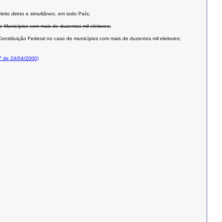
leito direto e simultâneo, em todo País;
e Municípios com mais de duzentos mil eleitores;
onstituição Federal no caso de municípios com mais de duzentos mil eleitores;
7 de 24/04/2000)