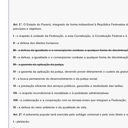
Art. 1°.
O Estado do Paraná, integrado de forma indissolúvel à República Federativa do 
princípios e objetivos:
I -
o respeito à unidade da Federação, a esta Constituição, à Constituição Federal e à i
II -
a defesa dos direitos humanos;
III -
a defesa da igualdade e o conseqüente combate a qualquer forma de discriminaç
III -
a defesa, a igualdade e o conseqüente combate a qualquer forma de discriminaçã
IV -
a garantia da aplicação da justiça;
IV -
a garantia da aplicação da justiça, devendo prover diretamente o custeio da grat
V -
a busca permanente do desenvolvimento e da justiça social;
VI -
a prestação eﬁciente dos serviços públicos, garantida a modicidade das tarifas;
VII -
o respeito incondicional à moralidade e à probidade administrativas;
VIII -
a colaboração e a cooperação com os demais entes que integram a Federação;
IX -
a defesa do meio ambiente e da qualidade de vida.
Art. 2º.
A soberania popular será exercida pelo sufrágio universal e pelo voto direto e 
I -
plebiscito;