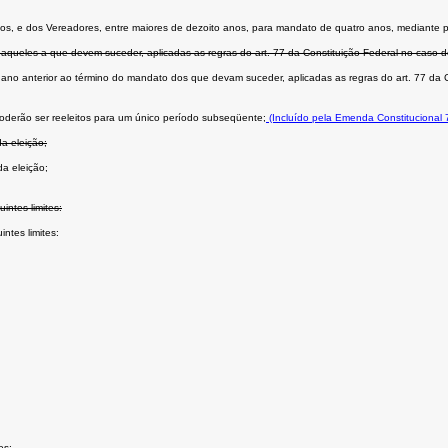
m anos, e dos Vereadores, entre maiores de dezoito anos, para mandato de quatro anos, mediante p
daqueles a que devem suceder, aplicadas as regras do art. 77 da Constituição Federal no caso d
o ano anterior ao término do mandato dos que devam suceder, aplicadas as regras do art. 77 da C
oderão ser reeleitos para um único período subseqüente;
(Incluído pela Emenda Constitucional 
a eleição;
da eleição;
ntes limites:
ntes limites:
es;