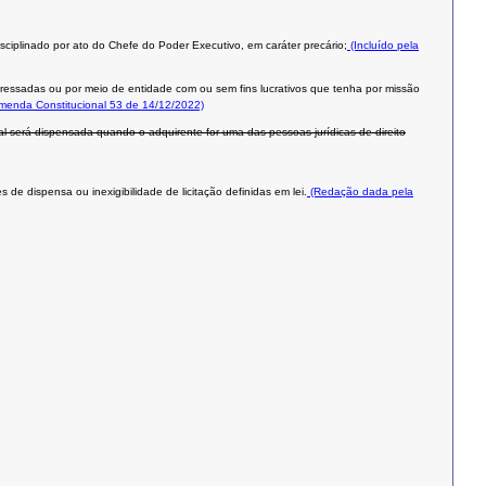
isciplinado por ato do Chefe do Poder Executivo, em caráter precário;
(Incluído pela
teressadas ou por meio de entidade com ou sem fins lucrativos que tenha por missão
Emenda Constitucional 53 de 14/12/2022)
al será dispensada quando o adquirente for uma das pessoas jurídicas de direito
de dispensa ou inexigibilidade de licitação definidas em lei.
(Redação dada pela