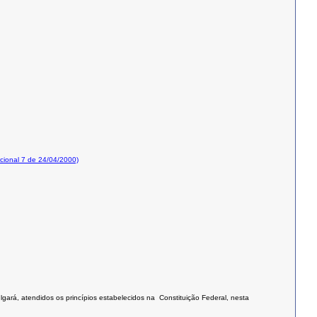
ional 7 de 24/04/2000)
lgará, atendidos os princípios estabelecidos na Constituição Federal, nesta