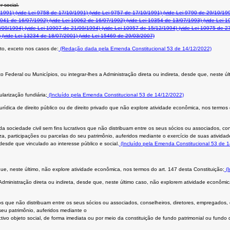
r social.
/1991)
(vide Lei 9758 de 17/10/1991)
(vide Lei 9757 de 17/10/1991)
(vide Lei 9790 de 29/10/19
0041 de 16/07/1992)
(vide Lei 10062 de 16/07/1992)
(vide Lei 10354 de 13/07/1993)
(vide Lei 1
/09/1994)
(vide Lei 10907 de 21/09/1994)
(vide Lei 10957 de 15/12/1994)
(vide Lei 10975 de 2
)
(vide Lei 13234 de 18/07/2001)
(vide Lei 15469 de 29/03/2007)
to, exceto nos casos de:
(Redação dada pela Emenda Constitucional 53 de 14/12/2022)
rito Federal ou Municípios, ou integrar-lhes a Administração direta ou indireta, desde que, neste
ularização fundiária;
(Incluído pela Emenda Constitucional 53 de 14/12/2022)
urídica de direito público ou de direito privado que não explore atividade econômica, nos termos
 da sociedade civil sem fins lucrativos que não distribuam entre os seus sócios ou associados, co
a, participações ou parcelas do seu patrimônio, auferidos mediante o exercício de suas atividad
desde que vinculado ao interesse público e social.
(Incluído pela Emenda Constitucional 53 de 
ue, neste último, não explore atividade econômica, nos termos do art. 147 desta Constituição;
(I
 Administração direta ou indireta, desde que, neste último caso, não explorem atividade econômic
ivos que não distribuam entre os seus sócios ou associados, conselheiros, diretores, empregados,
seu patrimônio, auferidos mediante o
ivo objeto social, de forma imediata ou por meio da constituição de fundo patrimonial ou fundo d