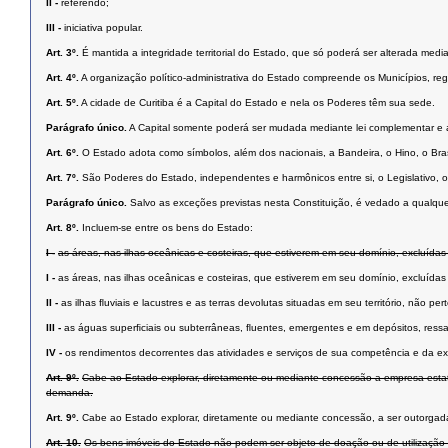
II -
referendo;
III -
iniciativa popular.
Art. 3º.
É mantida a integridade territorial do Estado, que só poderá ser alterada medi
Art. 4º.
A organização político-administrativa do Estado compreende os Municípios, regi
Art. 5º.
A cidade de Curitiba é a Capital do Estado e nela os Poderes têm sua sede.
Parágrafo único.
A Capital somente poderá ser mudada mediante lei complementar e ap
Art. 6º.
O Estado adota como símbolos, além dos nacionais, a Bandeira, o Hino, o Bra
Art. 7º.
São Poderes do Estado, independentes e harmônicos entre si, o Legislativo, o 
Parágrafo único.
Salvo as exceções previstas nesta Constituição, é vedado a qualqu
Art. 8º.
Incluem-se entre os bens do Estado:
I -
as áreas, nas ilhas oceânicas e costeiras, que estiverem em seu domínio, excluídas
I -
as áreas, nas ilhas oceânicas e costeiras, que estiverem em seu domínio, excluídas
II -
as ilhas ﬂuviais e lacustres e as terras devolutas situadas em seu território, não pe
III -
as águas superﬁciais ou subterrâneas, ﬂuentes, emergentes e em depósitos, ressal
IV -
os rendimentos decorrentes das atividades e serviços de sua competência e da e
Art. 9º.
Cabe ao Estado explorar, diretamente ou mediante concessão a empresa estatal, 
demanda.
Art. 9º.
Cabe ao Estado explorar, diretamente ou mediante concessão, a ser outorgada a
Art. 10.
Os bens imóveis do Estado não podem ser objeto de doação ou de utilização gra