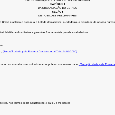
DA ORGANIZAÇÃO DO ESTADO E DOS MUNICÍPIOS
CAPÍTULO I
DA ORGANIZAÇÃO DO ESTADO
SEÇÃO I
DISPOSIÇÕES PRELIMINARES
Brasil, proclama e assegura o Estado democrático, a cidadania, a dignidade da pessoa humana, os 
nviolabilidade dos direitos e garantias fundamentais por ela estabelecidos;
ão;
o;
(Redação dada pela Emenda Constitucional 7 de 24/04/2000)
uidade processual aos reconhecidamente pobres, nos termos da lei;
(Redação dada pela Emenda C
secreto, nos termos desta Constituição e da lei, e mediante: