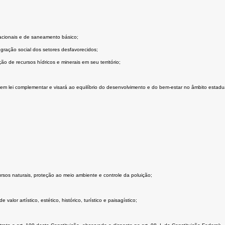
acionais e de saneamento básico;
gração social dos setores desfavorecidos;
ão de recursos hídricos e minerais em seu território;
em lei complementar e visará ao equilíbrio do desenvolvimento e do bem-estar no âmbito estadua
rsos naturais, proteção ao meio ambiente e controle da poluição;
lor artístico, estético, histórico, turístico e paisagístico;