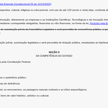
pela Emenda Constitucional 53 de 14/12/2022)
portiva, cultural, religiosa ou educacional, com uso de até 120 (cento e vinte) dias, conforme d
novação, diretamente as empresas e as Instituições Cientificas, Tecnológicas e de Inovação in
diante contrapartida obrigatória, financeira ou não financeira, na forma da lei.
(Incluído pela 
de autorização prévia da Assembléia Legislativa e será precedida de concorrência pública, a qu
.
 prévia, autorização legislativa e será precedida de licitação pública, ressalvadas as hipóteses 
SEÇÃO II
DA COMPETÊNCIA DO ESTADO
 pela Constituição Federal.
ar o patrimônio público;
ras de deﬁciência;
tural, os monumentos, as paisagens naturais notáveis e os sítios arqueológicos;
ns de valor histórico, artístico ou cultural;