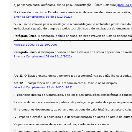
d)
por serviço social autônomo, criado pela Administração Pública Estadual.
(Incluído 
III -
áreas de domínio do Estado para a realização de eventos de natureza recreativa, es
Emenda Constitucional 53 de 14/12/2022)
IV -
o uso de imóveis para a instalação e a consolidação de ambientes promotores da i
institucional a gestão de parques e polos tecnológicos e de incubadora de empresas, me
Parágrafo único.
A alienação, a título oneroso, de bens imóveis do Estado dependerá 
público interno, referidas neste artigo, ou para ﬁns de assentamentos de caráter social
(vide Lei 12963 de 25/10/2000)
Parágrafo único.
A alienação onerosa de bens imóveis do Estado dependerá de avaliação
Emenda Constitucional 53 de 14/12/2022)
Art. 11.
O Estado exerce em seu território toda a competência que não lhe seja vedada
Art. 12.
É competência do Estado, em comum com a União e os Municípios:
(vide Lei Complementar 82 de 24/06/1998)
I -
zelar pela guarda da Constituição, das leis e das instituições democráticas e conserv
II -
cuidar da saúde e assistência pública, da proteção e garantia das pessoas portado
III -
proteger os documentos, as obras e outros bens de valor histórico, artístico e cul
IV -
impedir a evasão, a destruição e a descaracterização de obras de arte e de outros be
V -
proporcionar os meios de acesso à cultura, à educação e à ciência;
VI -
proteger o meio ambiente e combater a poluição em qualquer de suas formas;