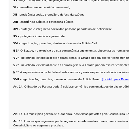
X -
criação, competência, composição e funcionamento dos juizados especiais de que tra
XI -
procedimentos em matéria processual;
XII -
previdência social, proteção e defesa da saúde;
XIII -
assistência jurídica e defensoria pública;
XIV -
proteção e integração social das pessoas portadoras de deﬁciência;
XV -
proteção à infância e à juventude;
XVI -
organização, garantias, direitos e deveres da Polícia Civil.
§ 1º.
O Estado, no exercício de sua competência suplementar, observará as normas ge
§ 2º.
Inexistindo lei federal sobre normas gerais, o Estado poderá exercer competência
§ 2º.
Inexistindo lei federal sobre as normas gerais, o Estado poderá exercer competên
§ 3º.
A superveniência de lei federal sobre normas gerais suspende a eﬁcácia da lei est
XVII -
organização, garantias, direitos e deveres da Polícia Penal.
(Incluído pela Emen
Art. 14.
O Estado do Paraná poderá celebrar convênios com entidades de direito públic
Art. 15.
Os municípios gozam de autonomia, nos termos previstos pela Constituição Fed
Art. 16.
O município reger-se-á por lei orgânica, votada em dois turnos, com interstí
Constituição e os seguintes preceitos: