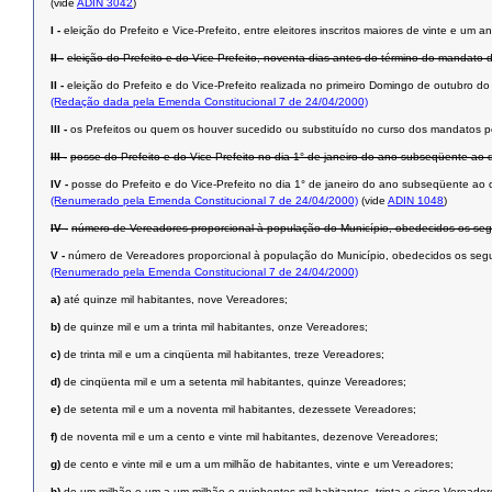
(vide
ADIN 3042
)
I -
eleição do Prefeito e Vice-Prefeito, entre eleitores inscritos maiores de vinte e u
II -
eleição do Prefeito e do Vice-Prefeito, noventa dias antes do término do mandato 
II -
eleição do Prefeito e do Vice-Prefeito realizada no primeiro Domingo de outubro d
(Redação dada pela Emenda Constitucional 7 de 24/04/2000)
III -
os Prefeitos ou quem os houver sucedido ou substituído no curso dos mandatos p
III -
posse do Prefeito e do Vice-Prefeito no dia 1° de janeiro do ano subseqüente ao d
IV -
posse do Prefeito e do Vice-Prefeito no dia 1° de janeiro do ano subseqüente ao 
(Renumerado pela Emenda Constitucional 7 de 24/04/2000)
(vide
ADIN 1048
)
IV -
número de Vereadores proporcional à população do Município, obedecidos os segui
V -
número de Vereadores proporcional à população do Município, obedecidos os segui
(Renumerado pela Emenda Constitucional 7 de 24/04/2000)
a)
até quinze mil habitantes, nove Vereadores;
b)
de quinze mil e um a trinta mil habitantes, onze Vereadores;
c)
de trinta mil e um a cinqüenta mil habitantes, treze Vereadores;
d)
de cinqüenta mil e um a setenta mil habitantes, quinze Vereadores;
e)
de setenta mil e um a noventa mil habitantes, dezessete Vereadores;
f)
de noventa mil e um a cento e vinte mil habitantes, dezenove Vereadores;
g)
de cento e vinte mil e um a um milhão de habitantes, vinte e um Vereadores;
h)
de um milhão e um a um milhão e quinhentos mil habitantes, trinta e cinco Vereador