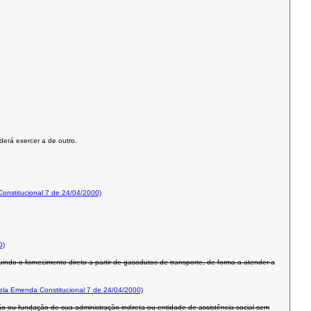
derá exercer a de outro.
nstitucional 7 de 24/04/2000)
0)
uindo o fornecimento direto a partir de gasodutos de transporte, de forma a atender a
la Emenda Constitucional 7 de 24/04/2000)
rgão ou fundação de sua administração indireta ou entidade de assistência social sem