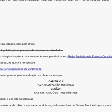
ta o art. 109 desta Constituição, observado o disposto no art. 98, I, da Constituição Federal;
rais estabelecidas pela União.
 legislativa plena para atender às suas peculiaridades.
cia legislativa plena para atender às suas peculiaridades.
(Redação dada pela Emenda Constituc
adual, no que lhe for contrário.
da Constitucional 50 de 25/10/2021)
o ou privado, para a realização de obras ou serviços.
CAPÍTULO II
DA ORGANIZAÇÃO MUNICIPAL
SEÇÃO I
DAS DISPOSIÇÕES PRELIMINARES
eral e por esta Constituição.
cio mínimo de dez dias, e aprovada por dois terços dos membros da Câmara Municipal, que a promu