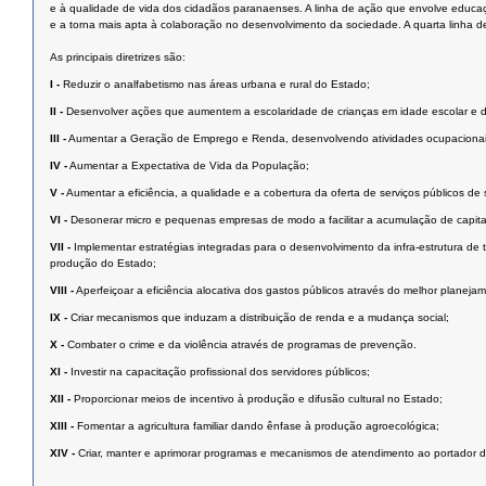
e à qualidade de vida dos cidadãos paranaenses. A linha de ação que envolve educa
e a torna mais apta à colaboração no desenvolvimento da sociedade. A quarta linha d
As principais diretrizes são:
I -
Reduzir o analfabetismo nas áreas urbana e rural do Estado;
II -
Desenvolver ações que aumentem a escolaridade de crianças em idade escolar e de
III -
Aumentar a Geração de Emprego e Renda, desenvolvendo atividades ocupacionais
IV -
Aumentar a Expectativa de Vida da População;
V -
Aumentar a eficiência, a qualidade e a cobertura da oferta de serviços públicos de
VI -
Desonerar micro e pequenas empresas de modo a facilitar a acumulação de capita
VII -
Implementar estratégias integradas para o desenvolvimento da infra-estrutura d
produção do Estado;
VIII -
Aperfeiçoar a eficiência alocativa dos gastos públicos através do melhor planejam
IX -
Criar mecanismos que induzam a distribuição de renda e a mudança social;
X -
Combater o crime e da violência através de programas de prevenção.
XI -
Investir na capacitação profissional dos servidores públicos;
XII -
Proporcionar meios de incentivo à produção e difusão cultural no Estado;
XIII -
Fomentar a agricultura familiar dando ênfase à produção agroecológica;
XIV -
Criar, manter e aprimorar programas e mecanismos de atendimento ao portador de