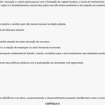
ção, inovação e cultura preocupa-se com a formação de capital humano, a soma do treinamento
e ação é o desdobramento natural das ações nas três linhas anteriores e diz respeito ao aumen
 jovens e adultos que não tiveram acesso na idade própria.
 em diversos setores;
 saúde através da maior alocação de recursos;
l e a criação de empregos no setor formal da economia;
e transporte multimodal do Estado, criando condições para o bom andamento das atividades pro
ento das políticas públicas com a participação da sociedade civil organizada;
 deficiência e ao idoso, proporcionando o desenvolvimento pessoal e familiar bem como a inclus
CAPÍTULO II