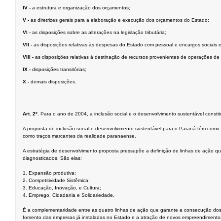
IV -
a estrutura e organização dos orçamentos;
V -
as diretrizes gerais para a elaboração e execução dos orçamentos do Estado;
VI -
as disposições sobre as alterações na legislação tributária;
VII -
as disposições relativas às despesas do Estado com pessoal e encargos sociais e
VIII -
as disposições relativas à destinação de recursos provenientes de operações de 
IX -
disposições transitórias;
X -
demais disposições.
Art. 2º.
Para o ano de 2004, a inclusão social e o desenvolvimento sustentável constit
A proposta de inclusão social e desenvolvimento sustentável para o Paraná têm com
como traços marcantes da realidade paranaense.
A estratégia de desenvolvimento proposta pressupõe a definição de linhas de ação qu
diagnosticados. São elas:
1. Expansão produtiva;
2. Competitividade Sistêmica;
3. Educação, Inovação, e Cultura;
4. Emprego, Cidadania e Solidariedade.
É a complementaridade entre as quatro linhas de ação que garante a consecução dos 
fomento das empresas já instaladas no Estado e a atração de novos empreendimentos. 