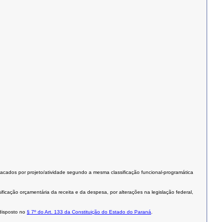
ados por projeto/atividade segundo a mesma classificação funcional-programática
ficação orçamentária da receita e da despesa, por alterações na legislação federal,
 disposto no
§ 7º do Art. 133 da Constituição do Estado do Paraná
.