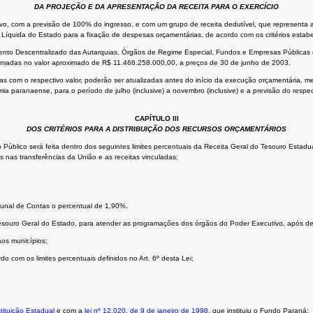
DA PROJEÇÃO E DA APRESENTAÇÃO DA RECEITA PARA O EXERCÍCIO
ivo, com a previsão de 100% do ingresso, e com um grupo de receita dedutível, que represent
Líquida do Estado para a fixação de despesas orçamentárias, de acordo com os critérios estabe
mento Descentralizado das Autarquias, Órgãos de Regime Especial, Fundos e Empresas Pública
stimadas no valor aproximado de R$ 11.466.258.000,00, a preços de 30 de junho de 2003.
as com o respectivo valor, poderão ser atualizadas antes do início da execução orçamentária, m
 paranaense, para o período de julho (inclusive) a novembro (inclusive) e a previsão do respe
CAPÍTULO III
DOS CRITÉRIOS PARA A DISTRIBUIÇÃO DOS RECURSOS ORÇAMENTÁRIOS
o Público será feita dentro dos seguintes limites percentuais da Receita Geral do Tesouro Estad
es nas transferências da União e as receitas vinculadas:
bunal de Contas o percentual de 1,90%.
Tesouro Geral do Estado, para atender as programações dos órgãos do Poder Executivo, após de
aos municípios;
do com os limites percentuais definidos no Art. 6º desta Lei;
tituição Estadual
e com a
lei nº 12.020, de 9 de janeiro de 1998
, que instituiu o Fundo Paraná;