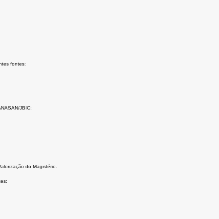
tes fontes:
RANASAN/JBIC;
lorização do Magistério.
tes: