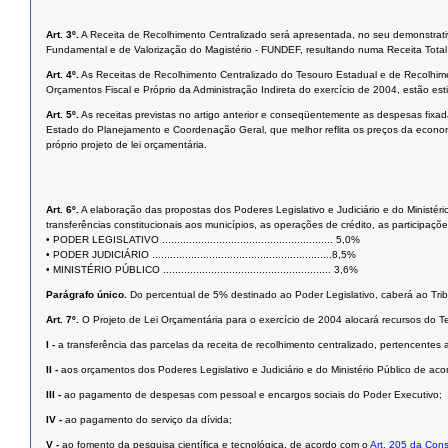
Art. 3º.
A Receita de Recolhimento Centralizado será apresentada, no seu demonstrat
Fundamental e de Valorização do Magistério - FUNDEF, resultando numa Receita Total 
Art. 4º.
As Receitas de Recolhimento Centralizado do Tesouro Estadual e de Recolhi
Orçamentos Fiscal e Próprio da Administração Indireta do exercício de 2004, estão e
Art. 5º.
As receitas previstas no artigo anterior e conseqüentemente as despesas fixad
Estado do Planejamento e Coordenação Geral, que melhor reflita os preços da economia
próprio projeto de lei orçamentária.
Art. 6º.
A elaboração das propostas dos Poderes Legislativo e Judiciário e do Ministéri
transferências constitucionais aos municípios, as operações de crédito, as participaçõ
• PODER LEGISLATIVO ......................................................... 5,0%
• PODER JUDICIÁRIO ............................................................8,5%
• MINISTÉRIO PÚBLICO ........................................................ 3,6%
Parágrafo único.
Do percentual de 5% destinado ao Poder Legislativo, caberá ao Tri
Art. 7º.
O Projeto de Lei Orçamentária para o exercício de 2004 alocará recursos do 
I -
a transferência das parcelas da receita de recolhimento centralizado, pertencentes 
II -
aos orçamentos dos Poderes Legislativo e Judiciário e do Ministério Público de acor
III -
ao pagamento de despesas com pessoal e encargos sociais do Poder Executivo;
IV -
ao pagamento do serviço da dívida;
V -
ao fomento da pesquisa científica e tecnológica, de acordo com o
Art. 205 da Cons