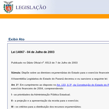
Exibir Ato
Lei 14067 - 04 de Julho de 2003
o
Publicado no Diário Oficial n
. 6513 de 7 de Julho de 2003
Súmula:
Dispõe sobre as diretrizes orçamentárias do Estado para o exercício financei
A Assembléia Legislativa do Estado do Paraná decretou e eu sanciono a seguinte lei:
Art. 1º.
Em cumprimento ao disposto no
Art. 133, § 3º, da Constituição do Estado do 
exercício financeiro de 2004, compreendendo:
I -
as prioridades da Administração Pública Estadual;
II -
a projeção e a apresentação da receita para o exercício;
III -
os critérios para a distribuição dos recursos orçamentários;