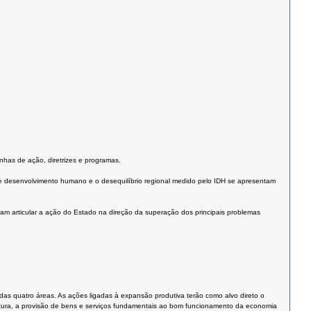
nhas de ação, diretrizes e programas.
e desenvolvimento humano e o desequilíbrio regional medido pelo IDH se apresentam
am articular a ação do Estado na direção da superação dos principais problemas
s quatro áreas. As ações ligadas à expansão produtiva terão como alvo direto o
rutura, a provisão de bens e serviços fundamentais ao bom funcionamento da economia