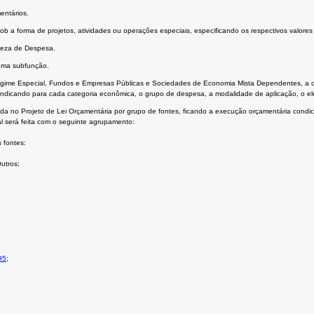
entários.
 sob a forma de projetos, atividades ou operações especiais, especificando os respectivos valor
ureza de Despesa.
 uma subfunção.
egime Especial, Fundos e Empresas Públicas e Sociedades de Economia Mista Dependentes, a de
indicando para cada categoria econômica, o grupo de despesa, a modalidade de aplicação, o el
tada no Projeto de Lei Orçamentária por grupo de fontes, ficando a execução orçamentária cond
l será feita com o seguinte agrupamento:
 fontes:
utros;
95
;