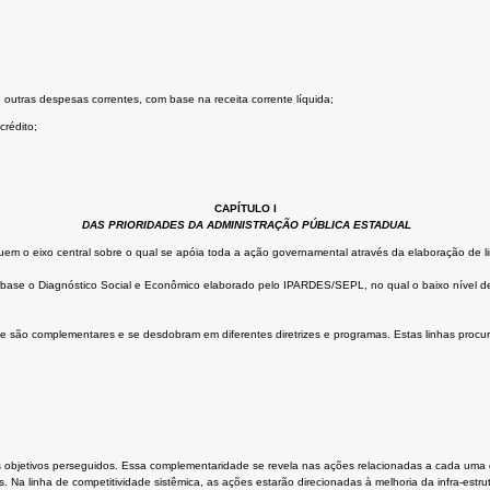
 outras despesas correntes, com base na receita corrente líquida;
crédito;
CAPÍTULO I
DAS PRIORIDADES DA ADMINISTRAÇÃO PÚBLICA ESTADUAL
uem o eixo central sobre o qual se apóia toda a ação governamental através da elaboração de li
o base o Diagnóstico Social e Econômico elaborado pelo IPARDES/SEPL, no qual o baixo nível d
e são complementares e se desdobram em diferentes diretrizes e programas. Estas linhas procur
objetivos perseguidos. Essa complementaridade se revela nas ações relacionadas a cada uma da
Na linha de competitividade sistêmica, as ações estarão direcionadas à melhoria da infra-est