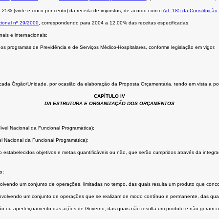
5% (vinte e cinco por cento) da receita de impostos, de acordo com o
Art. 185 da Constituição
ional nº 29/2000
, correspondendo para 2004 a 12,00% das receitas especificadas;
ais e internacionais;
s programas de Previdência e de Serviços Médico-Hospitalares, conforme legislação em vigor;
a cada Órgão/Unidade, por ocasião da elaboração da Proposta Orçamentária, tendo em vista a pos
CAPÍTULO IV
DA ESTRUTURA E ORGANIZAÇÃO DOS ORÇAMENTOS
ível Nacional da Funcional Programática);
l Nacional da Funcional Programática);
 estabelecidos objetivos e metas quantificáveis ou não, que serão cumpridos através da integr
o;
volvendo um conjunto de operações, limitadas no tempo, das quais resulta um produto que con
 envolvendo um conjunto de operações que se realizam de modo contínuo e permanente, das qua
 ou aperfeiçoamento das ações de Governo, das quais não resulta um produto e não geram con