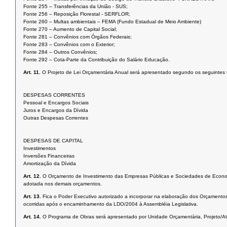
Fonte 255 – Transferências da União - SUS;
Fonte 256 – Reposição Florestal - SERFLOR;
Fonte 260 – Multas ambientais – FEMA (Fundo Estadual de Meio Ambiente)
Fonte 270 – Aumento de Capital Social;
Fonte 281 – Convênios com Órgãos Federais;
Fonte 283 – Convênios com o Exterior;
Fonte 284 – Outros Convênios;
Fonte 292 – Cota-Parte da Contribuição do Salário Educação.
Art. 11.
O Projeto de Lei Orçamentária Anual será apresentado segundo os seguintes
DESPESAS CORRENTES
Pessoal e Encargos Sociais
Juros e Encargos da Dívida
Outras Despesas Correntes
DESPESAS DE CAPITAL
Investimentos
Inversões Financeiras
Amortização da Dívida
Art. 12.
O Orçamento de Investimento das Empresas Públicas e Sociedades de Economi
adotada nos demais orçamentos.
Art. 13.
Fica o Poder Executivo autorizado a incorporar na elaboração dos Orçamentos,
ocorridas após o encaminhamento da LDO/2004 à Assembléia Legislativa.
Art. 14.
O Programa de Obras será apresentado por Unidade Orçamentária, Projeto/Ati