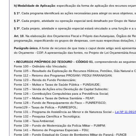
h)
Modalidade de Aplicação
: especificação da forma de aplicação dos recursos orçam
§ 1º.
Cada programa identificará as ações necessárias para atingir os seus objetivos,
§ 2º.
Cada projeto, atividade ou operação especial será detalhado por Grupo de Nat
§ 3º.
Cada projeto, atividade e operação especial estará vinculado a uma função e a
Art. 10.
Na elaboração dos Orçamentos Fiscal e Próprio das Autarquias, Órgãos de R
programação, especificando os grupos de despesas, com suas respectivas dotações, 
Parágrafo único.
A fonte de recursos de que trata o caput deste artigo será apresen
do Orçamento - COP. A apresentação das fontes, no Projeto de Lei Orçamentária Anua
• RECURSOS PRÓPRIOS DO TESOURO
–
CÓDIGO 01
, compreendendo as seguintes
Fonte 100 – Ordinário não Vinculado;
Fonte 105 – Resultado da Exploração de Recursos Hídricos, Petróleo, Gás Natural e O
Fonte 112 – Retorno dos Programas PROSAM / PEDU/ PARANASAN;
Fonte 123 – Renda do Fundo Penitenciário;
Fonte 124 – Multas e Taxas de Saúde Pública – FUNSAUDE;
Fonte 125 – Venda de Ações e/ou Devolução de Capital Subscrito;
Fonte 126 – Contribuições Compulsórias para a Previdência Social;
Fonte 127 – Multas e Taxas de Defesa Sanitária – FEAP;
Fonte 128 – Fundo de Reequipamento do Fisco – FUNREFISCO;
Fonte129 – Taxas de Polícia – FUNRESPOL;
Fonte 131 – Programa de Assistência ao Menor e de Natureza Social –
Lei Nº 11.091/
Fonte 132 – Pesquisa Científica e Tecnológica;
Fonte 138 – Taxa Ambiental;
Fonte 139 – Fundo de Modernização da Polícia Militar – FUMPM;
Fonte 141 – Retorno de Programas Especiais – FDU;
Fonte 146 – Fundo Estadual do Corpo de Bombeiros Militar do Paraná - FUNCB