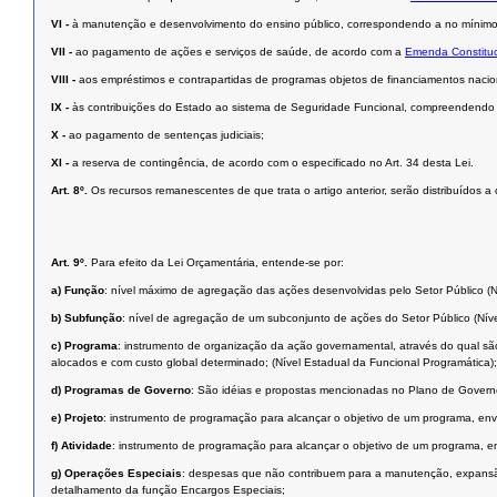
VI -
à manutenção e desenvolvimento do ensino público, correspondendo a no mínimo 2
VII -
ao pagamento de ações e serviços de saúde, de acordo com a
Emenda Constituc
VIII -
aos empréstimos e contrapartidas de programas objetos de financiamentos nacion
IX -
às contribuições do Estado ao sistema de Seguridade Funcional, compreendendo o
X -
ao pagamento de sentenças judiciais;
XI -
a reserva de contingência, de acordo com o especificado no Art. 34 desta Lei.
Art. 8º.
Os recursos remanescentes de que trata o artigo anterior, serão distribuídos 
Art. 9º.
Para efeito da Lei Orçamentária, entende-se por:
a)
Função
: nível máximo de agregação das ações desenvolvidas pelo Setor Público (N
b)
Subfunção
: nível de agregação de um subconjunto de ações do Setor Público (Níve
c)
Programa
: instrumento de organização da ação governamental, através do qual são
alocados e com custo global determinado; (Nível Estadual da Funcional Programática);
d)
Programas de Governo
: São idéias e propostas mencionadas no Plano de Govern
e)
Projeto
: instrumento de programação para alcançar o objetivo de um programa, en
f)
Atividade
: instrumento de programação para alcançar o objetivo de um programa,
g)
Operações Especiais
: despesas que não contribuem para a manutenção, expansão
detalhamento da função Encargos Especiais;