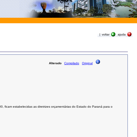
|
voltar
ajuda
Alterado
Compilado
Original
00
, ficam estabelecidas as diretrizes orçamentárias do Estado do Paraná para o