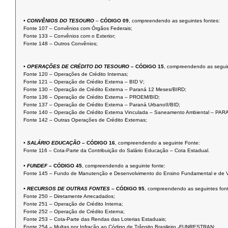
• CONVÊNIOS DO TESOURO
–
CÓDIGO 09
, compreendendo as seguintes fontes:
Fonte 107 – Convênios com Órgãos Federais;
Fonte 133 – Convênios com o Exterior;
Fonte 148 – Outros Convênios;
• OPERAÇÕES DE CRÉDITO DO TESOURO
– CÓDIGO 15
, compreendendo as seguin
Fonte 120 – Operações de Crédito Internas;
Fonte 121 – Operação de Crédito Externa – BID V;
Fonte 130 – Operação de Crédito Externa – Paraná 12 Meses/BIRD;
Fonte 136 – Operação de Crédito Externa – PROEM/BID;
Fonte 137 – Operação de Crédito Externa – Paraná UrbanoII/BID;
Fonte 140 – Operação de Crédito Externa Vinculada – Saneamento Ambiental – PA
Fonte 142 – Outras Operações de Crédito Externas;
• SALÁRIO EDUCAÇÃO
– CÓDIGO 16
, compreendendo a seguinte Fonte:
Fonte 116 – Cota-Parte da Contribuição do Salário Educação – Cota Estadual.
• FUNDEF
– CÓDIGO 45
, compreendendo a seguinte fonte:
Fonte 145 – Fundo de Manutenção e Desenvolvimento do Ensino Fundamental e de Va
• RECURSOS DE OUTRAS FONTES
– CÓDIGO 95
, compreendendo as seguintes fon
Fonte 250 – Diretamente Arrecadados;
Fonte 251 – Operação de Crédito Interna;
Fonte 252 – Operação de Crédito Externa;
Fonte 253 – Cota-Parte das Rendas das Loterias Estaduais;
Fonte 254 – Multas por Infração ao Código de Trânsito Brasileiro -FUNRESTRAN;