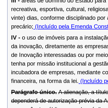
III -
áreas de domínio do Estado para 
recreativa, esportiva, cultural, religi
vinte) dias, conforme disciplinado po
precário;
(Incluído pela Emenda Const
IV -
o uso de imóveis para a instalaç
da inovação, diretamente as empresas 
de Inovação interessadas ou por meio
tenha por missão institucional a gest
incubadora de empresas, mediante cont
financeira, na forma da lei.
(Incluído p
Parágrafo único.
A alienação, a títu
dependerá de autorização prévia da A