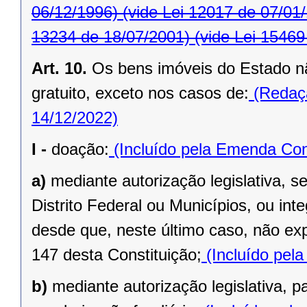
06/12/1996)
(vide Lei 12017 de 07/01
13234 de 18/07/2001)
(vide Lei 15469
Art. 10.
Os bens imóveis do Estado n
gratuito, exceto nos casos de:
(Redaçã
14/12/2022)
I -
doação:
(Incluído pela Emenda Cons
a)
mediante autorização legislativa, se
Distrito Federal ou Municípios, ou inte
desde que, neste último caso, não exp
147 desta Constituição;
(Incluído pel
b)
mediante autorização legislativa, p