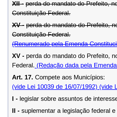
XII -
perda do mandato do Prefeito, no
Constituição Federal.
XV -
perda do mandato do Prefeito, no
Constituição Federal.
(Renumerado pela Emenda Constitucio
XV -
perda do mandato do Prefeito, no
Federal.
(Redação dada pela Emenda C
Art. 17.
Compete aos Municípios:
(vide Lei 10039 de 16/07/1992)
(vide 
I -
legislar sobre assuntos de interesse
II -
suplementar a legislação federal e