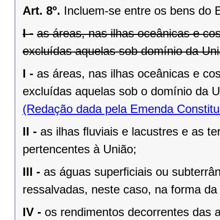
Art. 8º.
Incluem-se entre os bens do 
I -
as áreas, nas ilhas oceânicas e co
excluídas aquelas sob domínio da Uniã
I -
as áreas, nas ilhas oceânicas e co
excluídas aquelas sob o domínio da Un
(Redação dada pela Emenda Constituc
II -
as ilhas ﬂuviais e lacustres e as t
pertencentes à União;
III -
as águas superﬁciais ou subterrâ
ressalvadas, neste caso, na forma da 
IV -
os rendimentos decorrentes das a