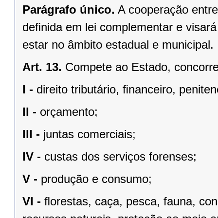
Parágrafo único.
A cooperação entre
deﬁnida em lei complementar e visará
estar no âmbito estadual e municipal.
Art. 13.
Compete ao Estado, concorren
I -
direito tributário, ﬁnanceiro, penite
II -
orçamento;
III -
juntas comerciais;
IV -
custas dos serviços forenses;
V -
produção e consumo;
VI -
ﬂorestas, caça, pesca, fauna, co