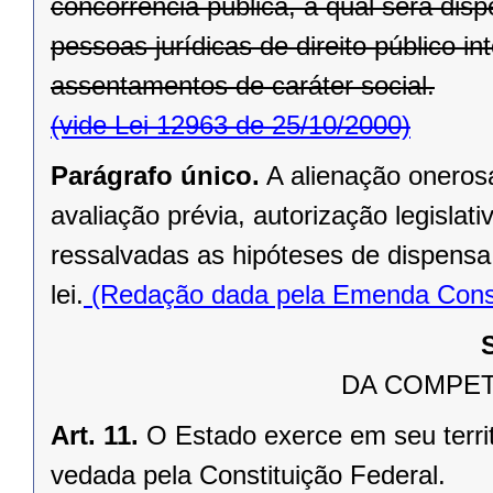
concorrência pública, a qual será di
pessoas jurídicas de direito público in
assentamentos de caráter social.
(vide Lei 12963 de 25/10/2000)
Parágrafo único.
A alienação oneros
avaliação prévia, autorização legislati
ressalvadas as hipóteses de dispensa o
lei.
(Redação dada pela Emenda Consti
DA COMPET
Art. 11.
O Estado exerce em seu terri
vedada pela Constituição Federal.