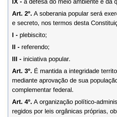
IX -
a defesa do meio ambiente e da q
Art. 2º.
A soberania popular será exerc
e secreto, nos termos desta Constituiç
I -
plebiscito;
II -
referendo;
III -
iniciativa popular.
Art. 3º.
É mantida a integridade territ
mediante aprovação de sua população, 
complementar federal.
Art. 4º.
A organização político-admini
regidos por leis orgânicas próprias, o