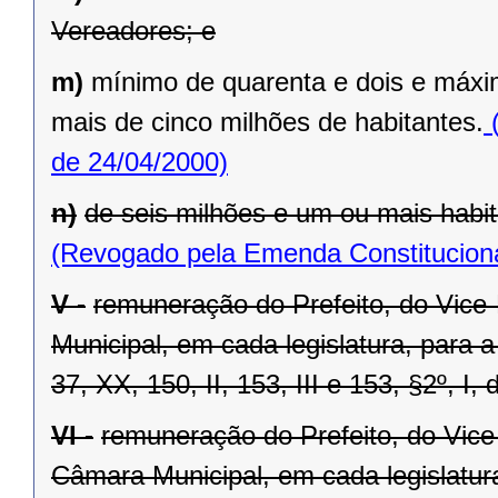
Vereadores; e
m)
mínimo de quarenta e dois e máxi
mais de cinco milhões de habitantes.
(
de 24/04/2000)
n)
de seis milhões e um ou mais habit
(Revogado pela Emenda Constituciona
V -
remuneração do Prefeito, do Vice
Municipal, em cada legislatura, para 
37, XX, 150, II, 153, III e 153, §2º, I,
VI -
remuneração do Prefeito, do Vice
Câmara Municipal, em cada legislatur