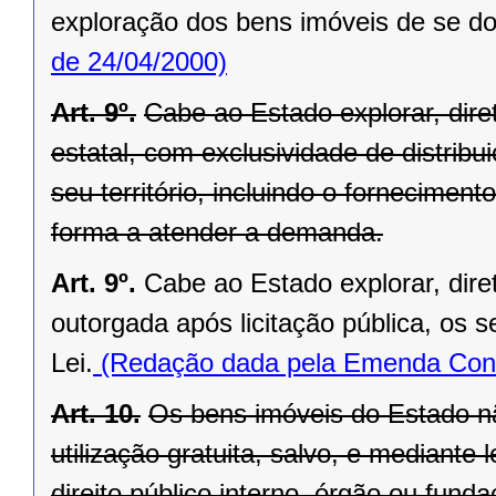
exploração dos bens imóveis de se do
de 24/04/2000)
Art. 9º.
Cabe ao Estado explorar, di
estatal, com exclusividade de distrib
seu território, incluindo o forneciment
forma a atender a demanda.
Art. 9º.
Cabe ao Estado explorar, dir
outorgada após licitação pública, os s
Lei.
(Redação dada pela Emenda Const
Art. 10.
Os bens imóveis do Estado n
utilização gratuita, salvo, e mediante l
direito público interno, órgão ou fund