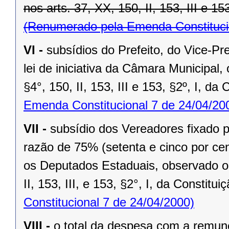
nos arts. 37, XX, 150, II, 153, III e 15
(Renumerado pela Emenda Constitucio
VI -
subsídios do Prefeito, do Vice-Pr
lei de iniciativa da Câmara Municipal,
§4°, 150, II, 153, III e 153, §2º, I, da
Emenda Constitucional 7 de 24/04/20
VII -
subsídio dos Vereadores fixado po
razão de 75% (setenta e cinco por cen
os Deputados Estaduais, observado o 
II, 153, III, e 153, §2°, I, da Constitui
Constitucional 7 de 24/04/2000)
VIII -
o total da despesa com a remu