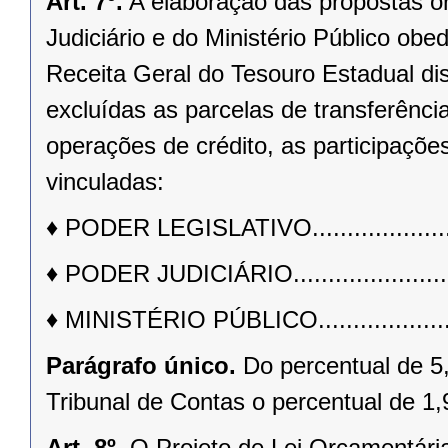
Art. 7º.
A elaboração das propostas o
Judiciário e do Ministério Público obe
Receita Geral do Tesouro Estadual di
excluídas as parcelas de transferênci
operações de crédito, as participaçõe
vinculadas:
♦
PODER LEGISLATIVO..........................
♦
PODER JUDICIÁRIO............................
♦
MINISTÉRIO PÚBLICO.........................
Parágrafo único.
Do percentual de 5
Tribunal de Contas o percentual de 1
Art. 8º.
O Projeto de Lei Orçamentária