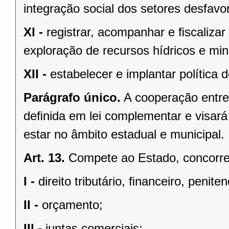
integração social dos setores desfavo
XI -
registrar, acompanhar e ﬁscalizar
exploração de recursos hídricos e mine
XII -
estabelecer e implantar política
Parágrafo único.
A cooperação entre
deﬁnida em lei complementar e visará
estar no âmbito estadual e municipal.
Art. 13.
Compete ao Estado, concorren
I -
direito tributário, ﬁnanceiro, penite
II -
orçamento;
III -
juntas comerciais;