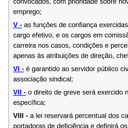
convocados, com prioridade sobre no
emprego;
V -
as funções de confiança exercida
cargo efetivo, e os cargos em comiss
carreira nos casos, condições e perce
apenas às atribuições de direção, ch
VI -
é garantido ao servidor público civi
associação sindical;
VII -
o direito de greve será exercido 
específica;
VIII -
a lei reservará percentual dos 
portadoras de deﬁciência e deﬁnirá os