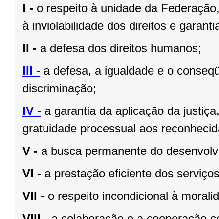
I -
o respeito à unidade da Federação,
à inviolabilidade dos direitos e garant
II -
a defesa dos direitos humanos;
III -
a defesa, a igualdade e o conseq
discriminação;
IV -
a garantia da aplicação da justiç
gratuidade processual aos reconhecid
V -
a busca permanente do desenvolvim
VI -
a prestação eﬁciente dos serviços
VII -
o respeito incondicional à morali
VIII -
a colaboração e a cooperação c