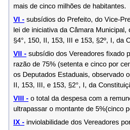
mais de cinco milhões de habitantes.
VI -
subsídios do Prefeito, do Vice-Pr
lei de iniciativa da Câmara Municipal,
§4°, 150, II, 153, III e 153, §2º, I, da
VII -
subsídio dos Vereadores fixado po
razão de 75% (setenta e cinco por cen
os Deputados Estaduais, observado o 
II, 153, III, e 153, §2°, I, da Constitui
VIII -
o total da despesa com a remu
ultrapassar o montante de 5%(cinco po
IX -
inviolabilidade dos Vereadores po