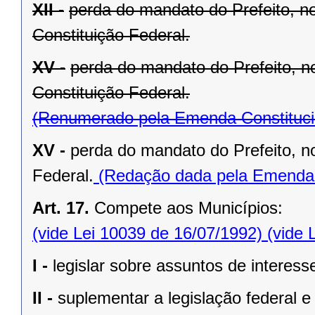
XII -
perda do mandato do Prefeito, no
Constituição Federal.
XV -
perda do mandato do Prefeito, no
Constituição Federal.
(Renumerado pela Emenda Constitucio
XV -
perda do mandato do Prefeito, no
Federal.
(Redação dada pela Emenda C
Art. 17.
Compete aos Municípios:
(vide Lei 10039 de 16/07/1992)
(vide 
I -
legislar sobre assuntos de interesse
II -
suplementar a legislação federal e