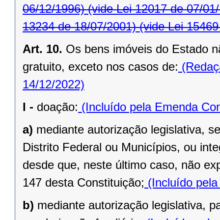
06/12/1996)
(vide Lei 12017 de 07/01
13234 de 18/07/2001)
(vide Lei 15469
Art. 10.
Os bens imóveis do Estado n
gratuito, exceto nos casos de:
(Redaçã
14/12/2022)
I -
doação:
(Incluído pela Emenda Cons
a)
mediante autorização legislativa, se
Distrito Federal ou Municípios, ou inte
desde que, neste último caso, não exp
147 desta Constituição;
(Incluído pel
b)
mediante autorização legislativa, p