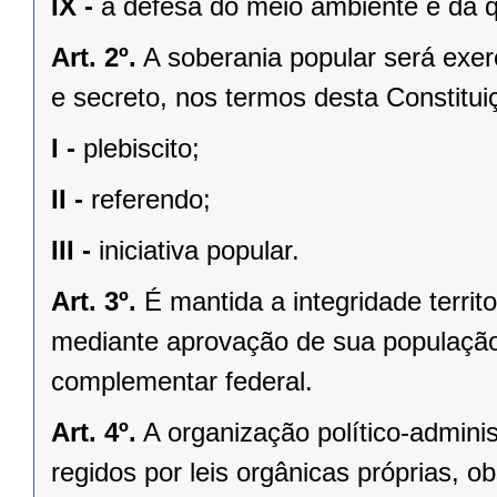
IX -
a defesa do meio ambiente e da q
Art. 2º.
A soberania popular será exerc
e secreto, nos termos desta Constituiç
I -
plebiscito;
II -
referendo;
III -
iniciativa popular.
Art. 3º.
É mantida a integridade territ
mediante aprovação de sua população, 
complementar federal.
Art. 4º.
A organização político-admini
regidos por leis orgânicas próprias, o