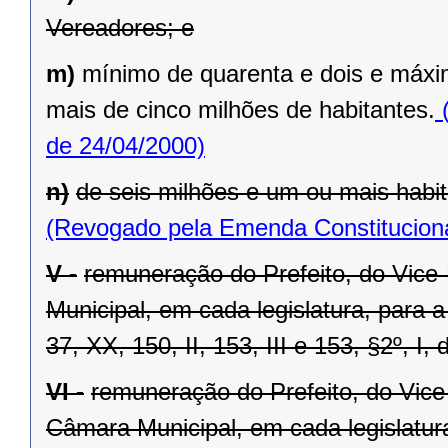
Vereadores; e
m)
mínimo de quarenta e dois e máxi
mais de cinco milhões de habitantes.
(
de 24/04/2000)
n)
de seis milhões e um ou mais habit
(Revogado pela Emenda Constituciona
V -
remuneração do Prefeito, do Vice
Municipal, em cada legislatura, para 
37, XX, 150, II, 153, III e 153, §2º, I,
VI -
remuneração do Prefeito, do Vice
Câmara Municipal, em cada legislatur