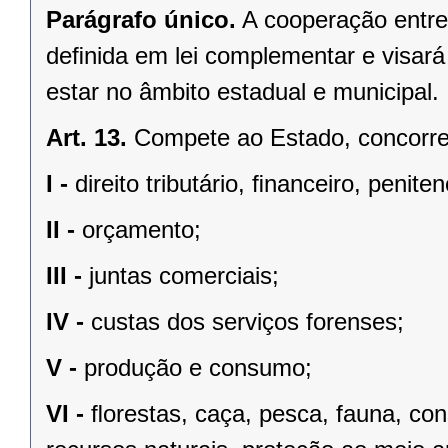
Parágrafo único.
A cooperação entre
deﬁnida em lei complementar e visará
estar no âmbito estadual e municipal.
Art. 13.
Compete ao Estado, concorren
I -
direito tributário, ﬁnanceiro, penite
II -
orçamento;
III -
juntas comerciais;
IV -
custas dos serviços forenses;
V -
produção e consumo;
VI -
ﬂorestas, caça, pesca, fauna, co