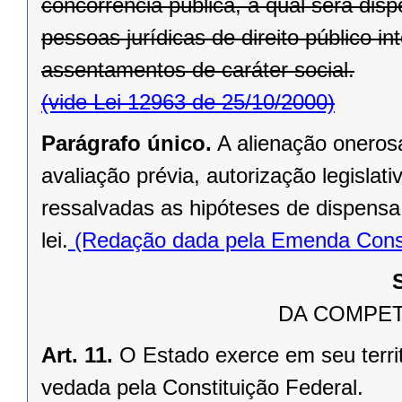
concorrência pública, a qual será di
pessoas jurídicas de direito público in
assentamentos de caráter social.
(vide Lei 12963 de 25/10/2000)
Parágrafo único.
A alienação oneros
avaliação prévia, autorização legislati
ressalvadas as hipóteses de dispensa o
lei.
(Redação dada pela Emenda Consti
DA COMPET
Art. 11.
O Estado exerce em seu terri
vedada pela Constituição Federal.