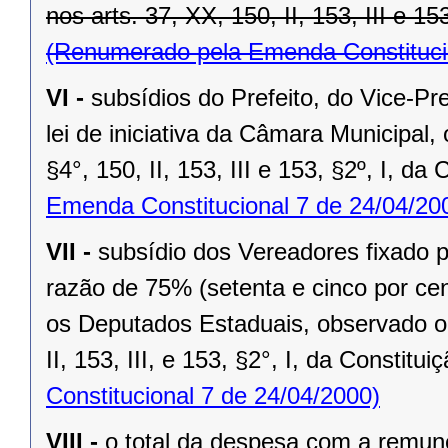
nos arts. 37, XX, 150, II, 153, III e 15
(Renumerado pela Emenda Constitucio
VI -
subsídios do Prefeito, do Vice-Pr
lei de iniciativa da Câmara Municipal,
§4°, 150, II, 153, III e 153, §2º, I, da
Emenda Constitucional 7 de 24/04/20
VII -
subsídio dos Vereadores fixado po
razão de 75% (setenta e cinco por cen
os Deputados Estaduais, observado o 
II, 153, III, e 153, §2°, I, da Constitui
Constitucional 7 de 24/04/2000)
VIII -
o total da despesa com a remu