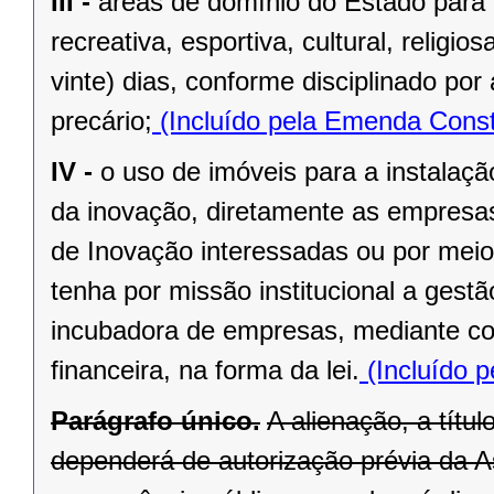
III -
áreas de domínio do Estado para 
recreativa, esportiva, cultural, religi
vinte) dias, conforme disciplinado po
precário;
(Incluído pela Emenda Const
IV -
o uso de imóveis para a instalaç
da inovação, diretamente as empresas 
de Inovação interessadas ou por meio
tenha por missão institucional a gest
incubadora de empresas, mediante cont
financeira, na forma da lei.
(Incluído p
Parágrafo único.
A alienação, a títu
dependerá de autorização prévia da A