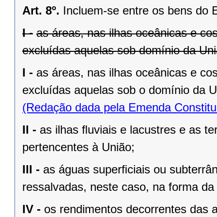
Art. 8º.
Incluem-se entre os bens do 
I -
as áreas, nas ilhas oceânicas e co
excluídas aquelas sob domínio da Uniã
I -
as áreas, nas ilhas oceânicas e co
excluídas aquelas sob o domínio da Un
(Redação dada pela Emenda Constituc
II -
as ilhas ﬂuviais e lacustres e as t
pertencentes à União;
III -
as águas superﬁciais ou subterrâ
ressalvadas, neste caso, na forma da 
IV -
os rendimentos decorrentes das a