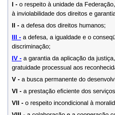
I -
o respeito à unidade da Federação,
à inviolabilidade dos direitos e garant
II -
a defesa dos direitos humanos;
III -
a defesa, a igualdade e o conseq
discriminação;
IV -
a garantia da aplicação da justiç
gratuidade processual aos reconhecid
V -
a busca permanente do desenvolvim
VI -
a prestação eﬁciente dos serviços
VII -
o respeito incondicional à morali
VIII -
a colaboração e a cooperação c