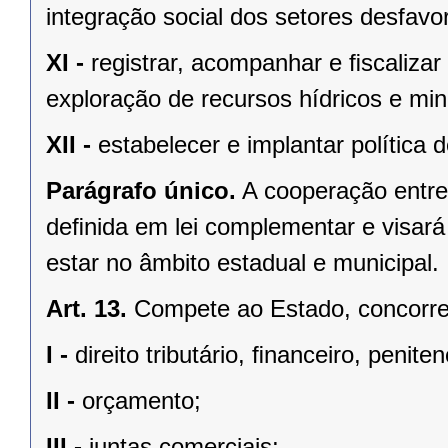
integração social dos setores desfavo
XI -
registrar, acompanhar e ﬁscalizar
exploração de recursos hídricos e mine
XII -
estabelecer e implantar política
Parágrafo único.
A cooperação entre
deﬁnida em lei complementar e visará
estar no âmbito estadual e municipal.
Art. 13.
Compete ao Estado, concorren
I -
direito tributário, ﬁnanceiro, penite
II -
orçamento;
III -
juntas comerciais;