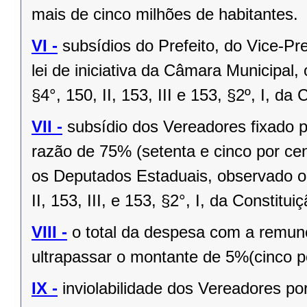
mais de cinco milhões de habitantes.
VI -
subsídios do Prefeito, do Vice-Pr
lei de iniciativa da Câmara Municipal,
§4°, 150, II, 153, III e 153, §2º, I, da
VII -
subsídio dos Vereadores fixado po
razão de 75% (setenta e cinco por cen
os Deputados Estaduais, observado o 
II, 153, III, e 153, §2°, I, da Constitui
VIII -
o total da despesa com a remu
ultrapassar o montante de 5%(cinco po
IX -
inviolabilidade dos Vereadores po