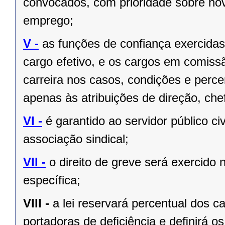
convocados, com prioridade sobre no
emprego;
V -
as funções de confiança exercida
cargo efetivo, e os cargos em comiss
carreira nos casos, condições e perce
apenas às atribuições de direção, ch
VI -
é garantido ao servidor público civi
associação sindical;
VII -
o direito de greve será exercido 
específica;
VIII -
a lei reservará percentual dos 
portadoras de deﬁciência e deﬁnirá os