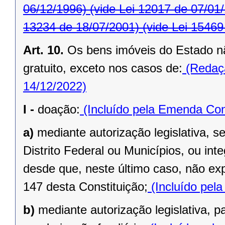
06/12/1996)
(vide Lei 12017 de 07/01
13234 de 18/07/2001)
(vide Lei 15469
Art. 10.
Os bens imóveis do Estado n
gratuito, exceto nos casos de:
(Redaçã
14/12/2022)
I -
doação:
(Incluído pela Emenda Cons
a)
mediante autorização legislativa, se
Distrito Federal ou Municípios, ou inte
desde que, neste último caso, não exp
147 desta Constituição;
(Incluído pel
b)
mediante autorização legislativa, p