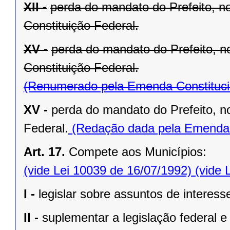
XII -
perda do mandato do Prefeito, no
Constituição Federal.
XV -
perda do mandato do Prefeito, no
Constituição Federal.
(Renumerado pela Emenda Constitucio
XV -
perda do mandato do Prefeito, no
Federal.
(Redação dada pela Emenda C
Art. 17.
Compete aos Municípios:
(vide Lei 10039 de 16/07/1992)
(vide 
I -
legislar sobre assuntos de interesse
II -
suplementar a legislação federal e