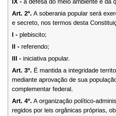
IX -
a defesa do meio ambiente e da q
Art. 2º.
A soberania popular será exerc
e secreto, nos termos desta Constituiç
I -
plebiscito;
II -
referendo;
III -
iniciativa popular.
Art. 3º.
É mantida a integridade territ
mediante aprovação de sua população, 
complementar federal.
Art. 4º.
A organização político-admini
regidos por leis orgânicas próprias, o