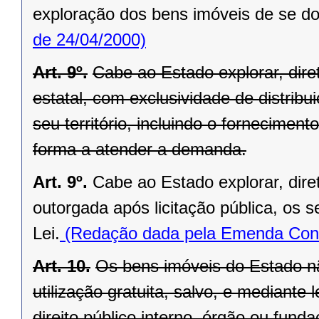
exploração dos bens imóveis de se do
de 24/04/2000)
Art. 9º.
Cabe ao Estado explorar, di
estatal, com exclusividade de distrib
seu território, incluindo o forneciment
forma a atender a demanda.
Art. 9º.
Cabe ao Estado explorar, dir
outorgada após licitação pública, os s
Lei.
(Redação dada pela Emenda Const
Art. 10.
Os bens imóveis do Estado n
utilização gratuita, salvo, e mediante l
direito público interno, órgão ou fund