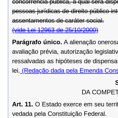
concorrência pública, a qual será di
pessoas jurídicas de direito público in
assentamentos de caráter social.
(vide Lei 12963 de 25/10/2000)
Parágrafo único.
A alienação oneros
avaliação prévia, autorização legislati
ressalvadas as hipóteses de dispensa o
lei.
(Redação dada pela Emenda Consti
DA COMPET
Art. 11.
O Estado exerce em seu terri
vedada pela Constituição Federal.