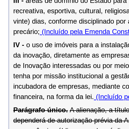
III -
áreas de domínio do Estado para 
recreativa, esportiva, cultural, religi
vinte) dias, conforme disciplinado po
precário;
(Incluído pela Emenda Const
IV -
o uso de imóveis para a instalaç
da inovação, diretamente as empresas 
de Inovação interessadas ou por meio
tenha por missão institucional a gest
incubadora de empresas, mediante cont
financeira, na forma da lei.
(Incluído p
Parágrafo único.
A alienação, a títu
dependerá de autorização prévia da A