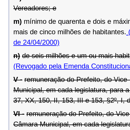
Vereadores; e
m)
mínimo de quarenta e dois e máxi
mais de cinco milhões de habitantes.
(
de 24/04/2000)
n)
de seis milhões e um ou mais habit
(Revogado pela Emenda Constituciona
V -
remuneração do Prefeito, do Vice
Municipal, em cada legislatura, para 
37, XX, 150, II, 153, III e 153, §2º, I,
VI -
remuneração do Prefeito, do Vice
Câmara Municipal, em cada legislatur