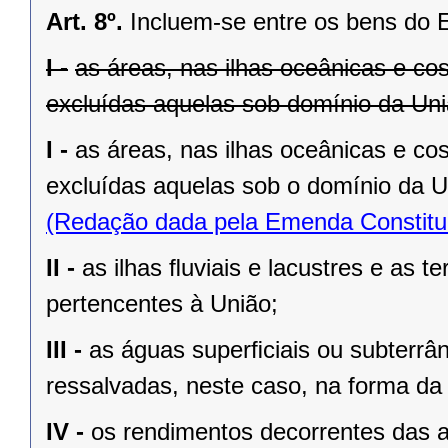
Art. 8º.
Incluem-se entre os bens do 
I -
as áreas, nas ilhas oceânicas e co
excluídas aquelas sob domínio da Uniã
I -
as áreas, nas ilhas oceânicas e co
excluídas aquelas sob o domínio da Un
(Redação dada pela Emenda Constituc
II -
as ilhas ﬂuviais e lacustres e as t
pertencentes à União;
III -
as águas superﬁciais ou subterrâ
ressalvadas, neste caso, na forma da 
IV -
os rendimentos decorrentes das a