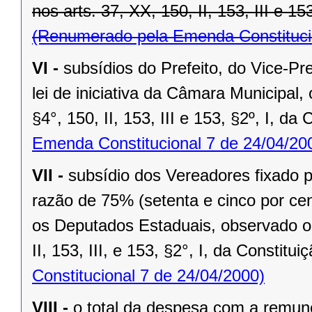
nos arts. 37, XX, 150, II, 153, III e 15
(Renumerado pela Emenda Constitucio
VI -
subsídios do Prefeito, do Vice-Pr
lei de iniciativa da Câmara Municipal,
§4°, 150, II, 153, III e 153, §2º, I, da
Emenda Constitucional 7 de 24/04/20
VII -
subsídio dos Vereadores fixado po
razão de 75% (setenta e cinco por cen
os Deputados Estaduais, observado o 
II, 153, III, e 153, §2°, I, da Constitui
Constitucional 7 de 24/04/2000)
VIII -
o total da despesa com a remu