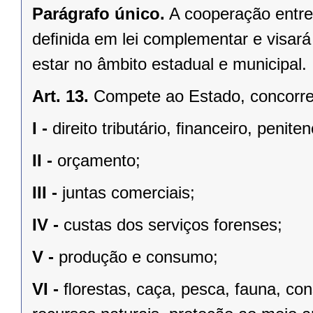
Parágrafo único.
A cooperação entre
deﬁnida em lei complementar e visará
estar no âmbito estadual e municipal.
Art. 13.
Compete ao Estado, concorren
I -
direito tributário, ﬁnanceiro, penite
II -
orçamento;
III -
juntas comerciais;
IV -
custas dos serviços forenses;
V -
produção e consumo;
VI -
ﬂorestas, caça, pesca, fauna, co