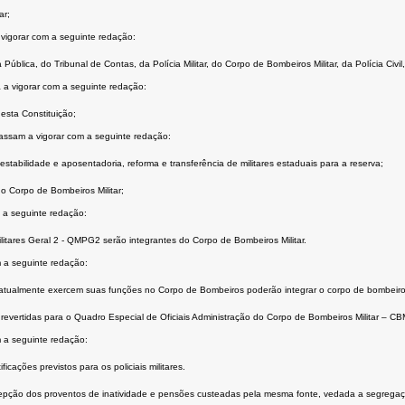
ar;
 vigorar com a seguinte redação:
Pública, do Tribunal de Contas, da Polícia Militar, do Corpo de Bombeiros Militar, da Polícia Civi
 a vigorar com a seguinte redação:
esta Constituição;
assam a vigorar com a seguinte redação:
 estabilidade e aposentadoria, reforma e transferência de militares estaduais para a reserva;
 do Corpo de Bombeiros Militar;
 a seguinte redação:
ilitares Geral 2 - QMPG2 serão integrantes do Corpo de Bombeiros Militar.
 a seguinte redação:
que atualmente exercem suas funções no Corpo de Bombeiros poderão integrar o corpo de bombeiros 
revertidas para o Quadro Especial de Oficiais Administração do Corpo de Bombeiros Militar – C
m a seguinte redação:
icações previstos para os policiais militares.
cepção dos proventos de inatividade e pensões custeadas pela mesma fonte, vedada a segregaç