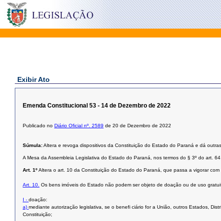
Exibir Ato
Emenda Constitucional 53 - 14 de Dezembro de 2022
Publicado no
Diário Oficial nº. 2589
de 20 de Dezembro de 2022
Súmula:
Altera e revoga dispositivos da Constituição do Estado do Paraná e dá outras
A Mesa da Assembleia Legislativa do Estado do Paraná, nos termos do § 3º do art. 64
Art. 1º
Altera o art. 10 da Constituição do Estado do Paraná, que passa a vigorar com
Art. 10.
Os bens imóveis do Estado não podem ser objeto de doação ou de uso gratuit
I -
doação:
a)
mediante autorização legislativa, se o benefi ciário for a União, outros Estados, Dis
Constituição;