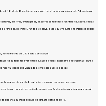
do art. 147 desta Constituição, ou serviço social autônomo, criado pela Administração
nselheiros, diretores, empregados, doadores ou terceiros eventuais resultados, sobras,
ão de fundo patrimonial ou fundo de reserva, desde que vinculado ao interesse público
a, nos termos do art. 147 desta Constituição;
 doadores ou terceiros eventuais resultados, sobras, excedentes operacionais, brutos
e reserva, desde que vinculado ao interesse público e social;
isciplinado por ato do Chefe do Poder Executivo, em caráter precário;
teressadas ou por meio de entidade com ou sem fins lucrativos que tenha por missão
e dispensa ou inexigibilidade de licitação definidas em lei.