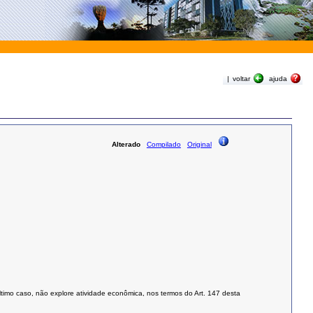
|
voltar
ajuda
Alterado
Compilado
Original
e último caso, não explore atividade econômica, nos termos do Art. 147 desta