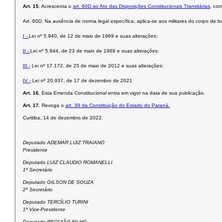
Art. 15.
Acrescenta o
art. 60D ao Ato das Disposições Constitucionais Transitárias,
com 
Art. 60D. Na ausência de norma legal específica, aplica-se aos militares do corpo de b
I -
Lei nº 5.940, de 12 de maio de 1969 e suas alterações;
II -
Lei nº 5.944, de 23 de maio de 1969 e suas alterações;
III -
Lei nº 17.172, de 25 de maio de 2012 e suas alterações;
IV -
Lei nº 20.937, de 17 de dezembro de 2021
Art. 16.
Esta Emenda Constitucional entra em vigor na data de sua publicação.
Art. 17.
Revoga o
art. 39 da Constituição do Estado do Paraná.
Curitiba, 14 de dezembro de 2022.
Deputado ADEMAR LUIZ TRAIANO
Presidente
Deputado LUIZ CLAUDIO ROMANELLI
1º Secretário
Deputado GILSON DE SOUZA
2º Secretário
Deputado TERCÍLIO TURINI
1º Vice-Presidente
Deputado REQUIÃO FILHO