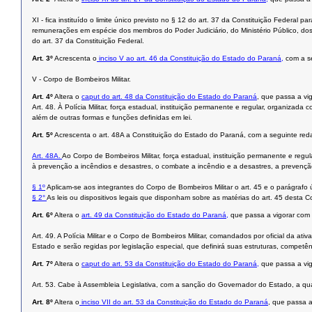
XI - fica instituído o limite único previsto no § 12 do art. 37 da Constituição Federa
remunerações em espécie dos membros do Poder Judiciário, do Ministério Público, dos 
do art. 37 da Constituição Federal.
Art. 3º
Acrescenta o
inciso V ao art. 46 da Constituição do Estado do Paraná,
com a s
V - Corpo de Bombeiros Militar.
Art. 4º
Altera o
caput do art. 48 da Constituição do Estado do Paraná
, que passa a vi
Art. 48. À Polícia Militar, força estadual, instituição permanente e regular, organizada
além de outras formas e funções definidas em lei.
Art. 5º
Acrescenta o art. 48A a Constituição do Estado do Paraná, com a seguinte red
Art. 48A.
Ao Corpo de Bombeiros Militar, força estadual, instituição permanente e regul
à prevenção a incêndios e desastres, o combate a incêndio e a desastres, a prevenção d
§ 1º
Aplicam-se aos integrantes do Corpo de Bombeiros Militar o art. 45 e o parágrafo ú
§ 2°
As leis ou dispositivos legais que disponham sobre as matérias do art. 45 desta Co
Art. 6º
Altera o
art. 49 da Constituição do Estado do Paraná,
que passa a vigorar com 
Art. 49. A Polícia Militar e o Corpo de Bombeiros Militar, comandados por oficial da at
Estado e serão regidas por legislação especial, que definirá suas estruturas, competên
Art. 7º
Altera o
caput do art. 53 da Constituição do Estado do Paraná,
que passa a vig
Art. 53. Cabe à Assembleia Legislativa, com a sanção do Governador do Estado, a qual
Art. 8º
Altera o
inciso VII do art. 53 da Constituição do Estado do Paraná
, que passa a