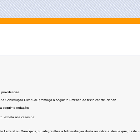
 providências.
 da Constituição Estadual, promulga a seguinte Emenda ao texto constitucional:
 a seguinte redação:
o, exceto nos casos de:
trito Federal ou Municípios, ou integrar-lhes a Administração direta ou indireta, desde que, nest