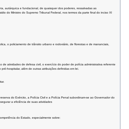
ireta, autárquica e fundacional, de quaisquer dos poderes, ressalvadas as
io do Ministro do Supremo Tribunal Federal, nos termos da parte final do inciso XI
blica, o policiamento de trânsito urbano e rodoviário, de florestas e de mananciais,
de atividades de defesa civil, o exercício do poder de polícia administrativa referente
ré-hospitalar, além de outras atribuições definidas em lei.
tar.
e reserva do Exército, a Polícia Civil e a Polícia Penal subordinam-se ao Governador do
segurar a eficiência de suas atividades
 competência do Estado, especialmente sobre: