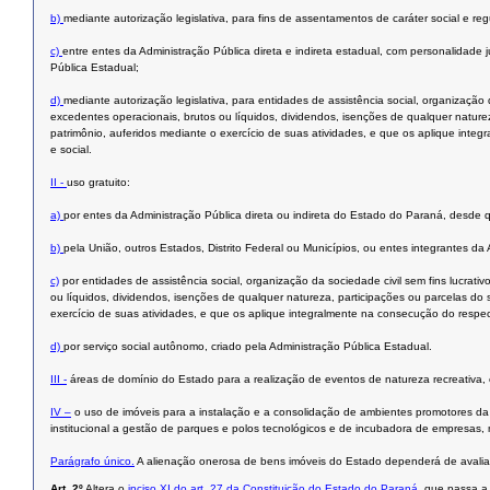
b)
mediante autorização legislativa, para fins de assentamentos de caráter social e reg
c)
entre entes da Administração Pública direta e indireta estadual, com personalidade j
Pública Estadual;
d)
mediante autorização legislativa, para entidades de assistência social, organização
excedentes operacionais, brutos ou líquidos, dividendos, isenções de qualquer nature
patrimônio, auferidos mediante o exercício de suas atividades, e que os aplique integ
e social.
II -
uso gratuito:
a)
por entes da Administração Pública direta ou indireta do Estado do Paraná, desde q
b)
pela União, outros Estados, Distrito Federal ou Municípios, ou entes integrantes da
c)
por entidades de assistência social, organização da sociedade civil sem fins lucrat
ou líquidos, dividendos, isenções de qualquer natureza, participações ou parcelas do 
exercício de suas atividades, e que os aplique integralmente na consecução do respect
d)
por serviço social autônomo, criado pela Administração Pública Estadual.
III -
áreas de domínio do Estado para a realização de eventos de natureza recreativa, es
IV –
o uso de imóveis para a instalação e a consolidação de ambientes promotores da 
institucional a gestão de parques e polos tecnológicos e de incubadora de empresas, me
Parágrafo único.
A alienação onerosa de bens imóveis do Estado dependerá de avaliação 
Art. 2º
Altera o
inciso XI do art. 27 da Constituição do Estado do Paraná,
que passa a 