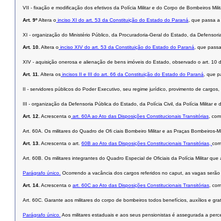
VII - fixação e modificação dos efetivos da Polícia Militar e do Corpo de Bombeiros Milit
Art. 9º
Altera o
inciso XI do art. 53 da Constituição do Estado do Paraná
, que passa a
XI - organização do Ministério Público, da Procuradoria-Geral do Estado, da Defensoria 
Art. 10.
Altera o
inciso XIV do art. 53 da Constituição do Estado do Paraná
, que passa
XIV - aquisição onerosa e alienação de bens imóveis do Estado, observado o art. 10 d
Art. 11.
Altera os
incisos II
e III do art. 66 da Constituição do Estado do Paraná
, que p
II - servidores públicos do Poder Executivo, seu regime jurídico, provimento de cargos,
III - organização da Defensoria Pública do Estado, da Polícia Civil, da Polícia Militar e
Art. 12.
Acrescenta o
art. 60A ao Ato das Disposições Constitucionais Transitórias
, com
Art. 60A. Os militares do Quadro de Ofi ciais Bombeiro Militar e as Praças Bombeiros-M
Art. 13.
Acrescenta o art.
60B ao Ato das Disposições Constitucionais Transitórias,
com
Art. 60B. Os militares integrantes do Quadro Especial de Oficiais da Polícia Militar 
Parágrafo único.
Ocorrendo a vacância dos cargos referidos no caput, as vagas serão 
Art. 14.
Acrescenta o
art. 60C ao Ato das Disposições Constitucionais Transitórias
, co
Art. 60C. Garante aos militares do corpo de bombeiros todos benefícios, auxílios e gratif
Parágrafo único.
Aos militares estaduais e aos seus pensionistas é assegurada a per