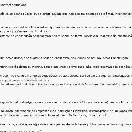
ularização fundiária;
urídica de direito público ou de direito privado que não explore atividade econômica, nos termos 
 da sociedade civil sem fins lucrativos que não distribuam entre os seus sócios ou associados, co
za, participações ou parcelas do seu
ralmente na consecução do respectivo objeto social, de forma imediata ou por meio da constituiç
ue, neste último, não explore atividade econômica, nos termos do art. 147 desta Constituição;
 Administração direta ou indireta, desde que, neste último caso, não explorem atividade econômic
ivos que não distribuam entre os seus sócios ou associados, conselheiros, diretores, empregados,
seu patrimônio, auferidos mediante o
ivo objeto social, de forma imediata ou por meio da constituição de fundo patrimonial ou fundo d
portiva, cultural, religiosa ou educacional, com uso de até 120 (cento e vinte) dias, conforme d
inovação, diretamente as empresas e as Instituições Cientificas, Tecnológicas e de Inovação in
diante contrapartida obrigatória, financeira ou não financeira, na forma da lei.
prévia, autorização legislativa e será precedida de licitação pública, ressalvadas as hipóteses d
vigorar com a seguinte redação: