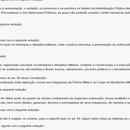
l para a remuneração, o subsidio, os proventos e as pensões no âmbito da Administração Pública d
Procuradores e dos Defensores Públicos, as quais não poderão exceder o limite mensal do subsid
eguinte redação:
gorar com a seguinte redação:
 com base na hierarquia e disciplina militares, cabe a polícia ostensiva, a preservação da ordem pú
ação:
ar, organizada com base na hierarquia e disciplina militares, compete a coordenação e a execução 
e acidentes na orla marítima e fluvial, buscas, salvamentos, socorros públicos e o atendimento p
nico do art. 48 desta Constituição.
nstituição terão aplicação comum aos integrantes da Polícia Militar e do Corpo de Bombeiros Mili
a seguinte redação:
iva do último posto do quadro de oficiais combatentes da respectiva corporação, forças auxiliares 
cias, bem como direitos, garantias, deveres e prerrogativas de seus integrantes, de maneira a as
orar com a seguinte redação:
 não é exigida, no entanto, para o especifi cado no art. 54, dispor sobre todas as matérias de
 vigorar com a seguinte redação: