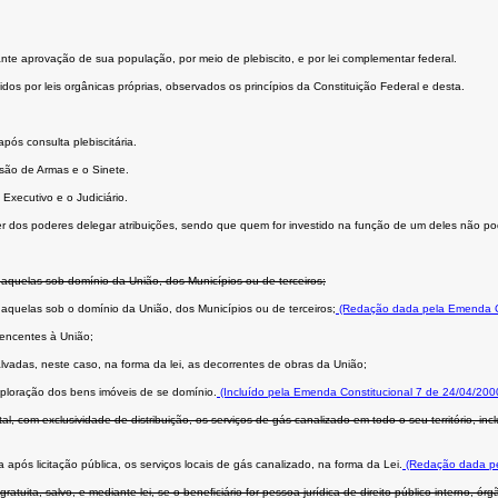
ante aprovação de sua população, por meio de plebiscito, e por lei complementar federal.
dos por leis orgânicas próprias, observados os princípios da Constituição Federal e desta.
ós consulta plebiscitária.
são de Armas e o Sinete.
Executivo e o Judiciário.
er dos poderes delegar atribuições, sendo que quem for investido na função de um deles não po
 aquelas sob domínio da União, dos Municípios ou de terceiros;
 aquelas sob o domínio da União, dos Municípios ou de terceiros;
(Redação dada pela Emenda Co
rtencentes à União;
vadas, neste caso, na forma da lei, as decorrentes de obras da União;
xploração dos bens imóveis de se domínio.
(Incluído pela Emenda Constitucional 7 de 24/04/200
com exclusividade de distribuição, os serviços de gás canalizado em todo o seu território, incl
pós licitação pública, os serviços locais de gás canalizado, na forma da Lei.
(Redação dada pe
tuita, salvo, e mediante lei, se o beneﬁciário for pessoa jurídica de direito público interno, ó