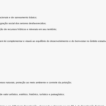
acionais e de saneamento básico;
gração social dos setores desfavorecidos;
ão de recursos hídricos e minerais em seu território;
em lei complementar e visará ao equilíbrio do desenvolvimento e do bem-estar no âmbito estadua
rsos naturais, proteção ao meio ambiente e controle da poluição;
lor artístico, estético, histórico, turístico e paisagístico;