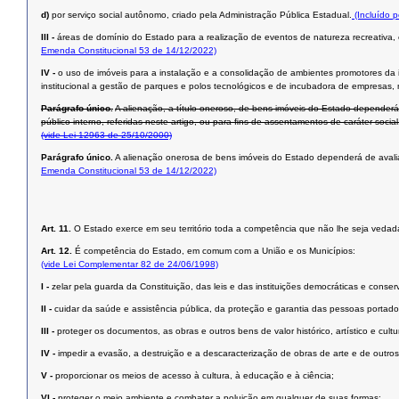
d)
por serviço social autônomo, criado pela Administração Pública Estadual.
(Incluído 
III -
áreas de domínio do Estado para a realização de eventos de natureza recreativa, es
Emenda Constitucional 53 de 14/12/2022)
IV -
o uso de imóveis para a instalação e a consolidação de ambientes promotores da i
institucional a gestão de parques e polos tecnológicos e de incubadora de empresas, me
Parágrafo único.
A alienação, a título oneroso, de bens imóveis do Estado dependerá 
público interno, referidas neste artigo, ou para ﬁns de assentamentos de caráter social
(vide Lei 12963 de 25/10/2000)
Parágrafo único.
A alienação onerosa de bens imóveis do Estado dependerá de avaliação
Emenda Constitucional 53 de 14/12/2022)
Art. 11.
O Estado exerce em seu território toda a competência que não lhe seja vedada
Art. 12.
É competência do Estado, em comum com a União e os Municípios:
(vide Lei Complementar 82 de 24/06/1998)
I -
zelar pela guarda da Constituição, das leis e das instituições democráticas e conserv
II -
cuidar da saúde e assistência pública, da proteção e garantia das pessoas portado
III -
proteger os documentos, as obras e outros bens de valor histórico, artístico e cul
IV -
impedir a evasão, a destruição e a descaracterização de obras de arte e de outros be
V -
proporcionar os meios de acesso à cultura, à educação e à ciência;
VI -
proteger o meio ambiente e combater a poluição em qualquer de suas formas;