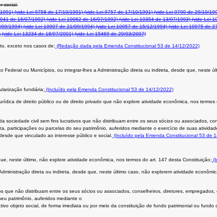
r social.
/1991)
(vide Lei 9758 de 17/10/1991)
(vide Lei 9757 de 17/10/1991)
(vide Lei 9790 de 29/10/19
0041 de 16/07/1992)
(vide Lei 10062 de 16/07/1992)
(vide Lei 10354 de 13/07/1993)
(vide Lei 1
/09/1994)
(vide Lei 10907 de 21/09/1994)
(vide Lei 10957 de 15/12/1994)
(vide Lei 10975 de 2
)
(vide Lei 13234 de 18/07/2001)
(vide Lei 15469 de 29/03/2007)
to, exceto nos casos de:
(Redação dada pela Emenda Constitucional 53 de 14/12/2022)
rito Federal ou Municípios, ou integrar-lhes a Administração direta ou indireta, desde que, neste
ularização fundiária;
(Incluído pela Emenda Constitucional 53 de 14/12/2022)
urídica de direito público ou de direito privado que não explore atividade econômica, nos termos
 da sociedade civil sem fins lucrativos que não distribuam entre os seus sócios ou associados, co
a, participações ou parcelas do seu patrimônio, auferidos mediante o exercício de suas atividad
desde que vinculado ao interesse público e social.
(Incluído pela Emenda Constitucional 53 de 
ue, neste último, não explore atividade econômica, nos termos do art. 147 desta Constituição;
(I
 Administração direta ou indireta, desde que, neste último caso, não explorem atividade econômic
ivos que não distribuam entre os seus sócios ou associados, conselheiros, diretores, empregados,
seu patrimônio, auferidos mediante o
ivo objeto social, de forma imediata ou por meio da constituição de fundo patrimonial ou fundo d