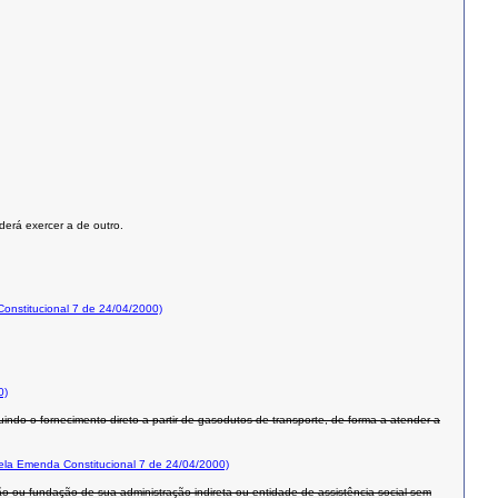
derá exercer a de outro.
nstitucional 7 de 24/04/2000)
0)
uindo o fornecimento direto a partir de gasodutos de transporte, de forma a atender a
la Emenda Constitucional 7 de 24/04/2000)
rgão ou fundação de sua administração indireta ou entidade de assistência social sem