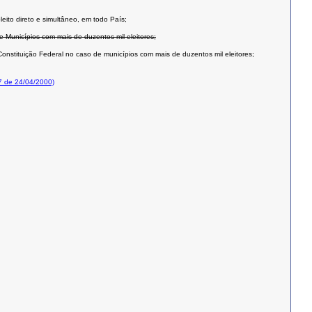
leito direto e simultâneo, em todo País;
e Municípios com mais de duzentos mil eleitores;
onstituição Federal no caso de municípios com mais de duzentos mil eleitores;
7 de 24/04/2000)