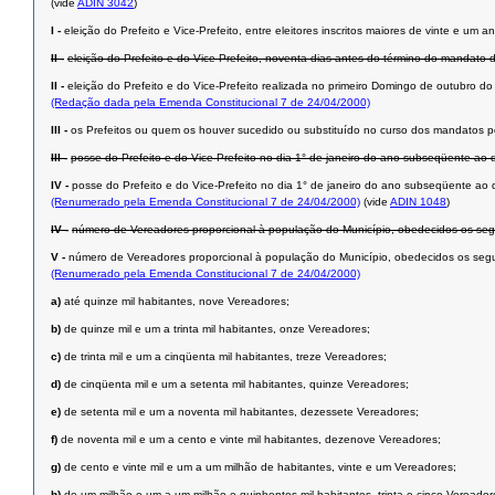
(vide
ADIN 3042
)
I -
eleição do Prefeito e Vice-Prefeito, entre eleitores inscritos maiores de vinte e u
II -
eleição do Prefeito e do Vice-Prefeito, noventa dias antes do término do mandato 
II -
eleição do Prefeito e do Vice-Prefeito realizada no primeiro Domingo de outubro d
(Redação dada pela Emenda Constitucional 7 de 24/04/2000)
III -
os Prefeitos ou quem os houver sucedido ou substituído no curso dos mandatos p
III -
posse do Prefeito e do Vice-Prefeito no dia 1° de janeiro do ano subseqüente ao d
IV -
posse do Prefeito e do Vice-Prefeito no dia 1° de janeiro do ano subseqüente ao 
(Renumerado pela Emenda Constitucional 7 de 24/04/2000)
(vide
ADIN 1048
)
IV -
número de Vereadores proporcional à população do Município, obedecidos os segui
V -
número de Vereadores proporcional à população do Município, obedecidos os segui
(Renumerado pela Emenda Constitucional 7 de 24/04/2000)
a)
até quinze mil habitantes, nove Vereadores;
b)
de quinze mil e um a trinta mil habitantes, onze Vereadores;
c)
de trinta mil e um a cinqüenta mil habitantes, treze Vereadores;
d)
de cinqüenta mil e um a setenta mil habitantes, quinze Vereadores;
e)
de setenta mil e um a noventa mil habitantes, dezessete Vereadores;
f)
de noventa mil e um a cento e vinte mil habitantes, dezenove Vereadores;
g)
de cento e vinte mil e um a um milhão de habitantes, vinte e um Vereadores;
h)
de um milhão e um a um milhão e quinhentos mil habitantes, trinta e cinco Vereador