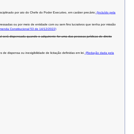
isciplinado por ato do Chefe do Poder Executivo, em caráter precário;
(Incluído pela
teressadas ou por meio de entidade com ou sem fins lucrativos que tenha por missão
Emenda Constitucional 53 de 14/12/2022)
al será dispensada quando o adquirente for uma das pessoas jurídicas de direito
de dispensa ou inexigibilidade de licitação definidas em lei.
(Redação dada pela