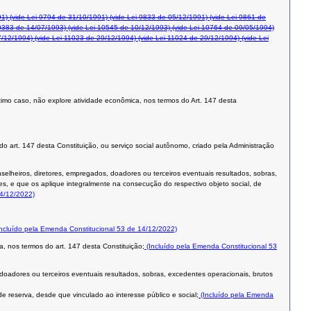
91)
(vide Lei 9794 de 31/10/1991)
(vide Lei 9833 de 05/12/1991)
(vide Lei 9861 de
0383 de 14/07/1993)
(vide Lei 10545 de 10/12/1993)
(vide Lei 10764 de 09/05/1994)
7/12/1994)
(vide Lei 11023 de 29/12/1994)
(vide Lei 11024 de 29/12/1994)
(vide Lei
 último caso, não explore atividade econômica, nos termos do Art. 147 desta
 do art. 147 desta Constituição, ou serviço social autônomo, criado pela Administração
nselheiros, diretores, empregados, doadores ou terceiros eventuais resultados, sobras,
es, e que os aplique integralmente na consecução do respectivo objeto social, de
14/12/2022)
ncluído pela Emenda Constitucional 53 de 14/12/2022)
a, nos termos do art. 147 desta Constituição;
(Incluído pela Emenda Constitucional 53
 doadores ou terceiros eventuais resultados, sobras, excedentes operacionais, brutos
e reserva, desde que vinculado ao interesse público e social;
(Incluído pela Emenda