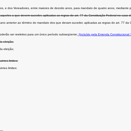
m anos, e dos Vereadores, entre maiores de dezoito anos, para mandato de quatro anos, mediante p
daqueles a que devem suceder, aplicadas as regras do art. 77 da Constituição Federal no caso d
o ano anterior ao término do mandato dos que devam suceder, aplicadas as regras do art. 77 da C
oderão ser reeleitos para um único período subseqüente;
(Incluído pela Emenda Constitucional 
a eleição;
da eleição;
ntes limites:
ntes limites:
es;