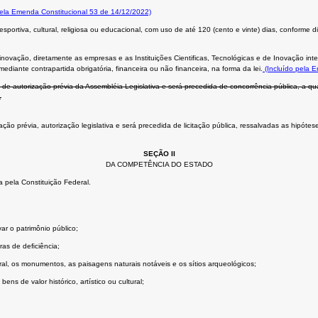
pela Emenda Constitucional 53 de 14/12/2022)
portiva, cultural, religiosa ou educacional, com uso de até 120 (cento e vinte) dias, conforme d
novação, diretamente as empresas e as Instituições Cientificas, Tecnológicas e de Inovação in
diante contrapartida obrigatória, financeira ou não financeira, na forma da lei.
(Incluído pela 
de autorização prévia da Assembléia Legislativa e será precedida de concorrência pública, a qu
.
 prévia, autorização legislativa e será precedida de licitação pública, ressalvadas as hipóteses 
SEÇÃO II
DA COMPETÊNCIA DO ESTADO
 pela Constituição Federal.
ar o patrimônio público;
ras de deﬁciência;
tural, os monumentos, as paisagens naturais notáveis e os sítios arqueológicos;
ns de valor histórico, artístico ou cultural;