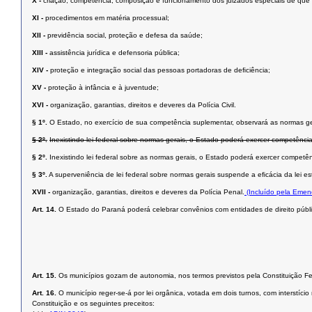
X -
criação, competência, composição e funcionamento dos juizados especiais de que tra
XI -
procedimentos em matéria processual;
XII -
previdência social, proteção e defesa da saúde;
XIII -
assistência jurídica e defensoria pública;
XIV -
proteção e integração social das pessoas portadoras de deﬁciência;
XV -
proteção à infância e à juventude;
XVI -
organização, garantias, direitos e deveres da Polícia Civil.
§ 1º.
O Estado, no exercício de sua competência suplementar, observará as normas ge
§ 2º.
Inexistindo lei federal sobre normas gerais, o Estado poderá exercer competência
§ 2º.
Inexistindo lei federal sobre as normas gerais, o Estado poderá exercer competên
§ 3º.
A superveniência de lei federal sobre normas gerais suspende a eﬁcácia da lei est
XVII -
organização, garantias, direitos e deveres da Polícia Penal.
(Incluído pela Emen
Art. 14.
O Estado do Paraná poderá celebrar convênios com entidades de direito públic
Art. 15.
Os municípios gozam de autonomia, nos termos previstos pela Constituição Fed
Art. 16.
O município reger-se-á por lei orgânica, votada em dois turnos, com interstí
Constituição e os seguintes preceitos: