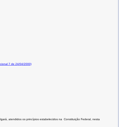
ional 7 de 24/04/2000)
lgará, atendidos os princípios estabelecidos na Constituição Federal, nesta