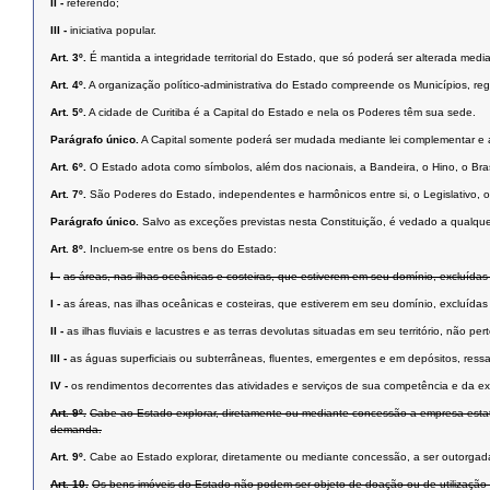
II -
referendo;
III -
iniciativa popular.
Art. 3º.
É mantida a integridade territorial do Estado, que só poderá ser alterada medi
Art. 4º.
A organização político-administrativa do Estado compreende os Municípios, regi
Art. 5º.
A cidade de Curitiba é a Capital do Estado e nela os Poderes têm sua sede.
Parágrafo único.
A Capital somente poderá ser mudada mediante lei complementar e ap
Art. 6º.
O Estado adota como símbolos, além dos nacionais, a Bandeira, o Hino, o Bra
Art. 7º.
São Poderes do Estado, independentes e harmônicos entre si, o Legislativo, o 
Parágrafo único.
Salvo as exceções previstas nesta Constituição, é vedado a qualqu
Art. 8º.
Incluem-se entre os bens do Estado:
I -
as áreas, nas ilhas oceânicas e costeiras, que estiverem em seu domínio, excluídas
I -
as áreas, nas ilhas oceânicas e costeiras, que estiverem em seu domínio, excluídas
II -
as ilhas ﬂuviais e lacustres e as terras devolutas situadas em seu território, não pe
III -
as águas superﬁciais ou subterrâneas, ﬂuentes, emergentes e em depósitos, ressal
IV -
os rendimentos decorrentes das atividades e serviços de sua competência e da e
Art. 9º.
Cabe ao Estado explorar, diretamente ou mediante concessão a empresa estatal, 
demanda.
Art. 9º.
Cabe ao Estado explorar, diretamente ou mediante concessão, a ser outorgada a
Art. 10.
Os bens imóveis do Estado não podem ser objeto de doação ou de utilização gra