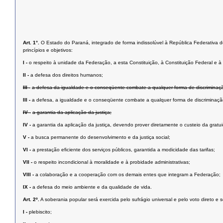
Art. 1°.
O Estado do Paraná, integrado de forma indissolúvel à República Federativa do 
princípios e objetivos:
I -
o respeito à unidade da Federação, a esta Constituição, à Constituição Federal e à i
II -
a defesa dos direitos humanos;
III -
a defesa da igualdade e o conseqüente combate a qualquer forma de discriminaç
III -
a defesa, a igualdade e o conseqüente combate a qualquer forma de discriminaçã
IV -
a garantia da aplicação da justiça;
IV -
a garantia da aplicação da justiça, devendo prover diretamente o custeio da grat
V -
a busca permanente do desenvolvimento e da justiça social;
VI -
a prestação eﬁciente dos serviços públicos, garantida a modicidade das tarifas;
VII -
o respeito incondicional à moralidade e à probidade administrativas;
VIII -
a colaboração e a cooperação com os demais entes que integram a Federação;
IX -
a defesa do meio ambiente e da qualidade de vida.
Art. 2º.
A soberania popular será exercida pelo sufrágio universal e pelo voto direto e 
I -
plebiscito;