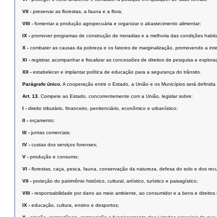
VII -
preservar as ﬂorestas, a fauna e a ﬂora;
VIII -
fomentar a produção agropecuária e organizar o abastecimento alimentar;
IX -
promover programas de construção de moradias e a melhoria das condições habit
X -
combater as causas da pobreza e os fatores de marginalização, promovendo a inte
XI -
registrar, acompanhar e ﬁscalizar as concessões de direitos de pesquisa e exploraç
XII -
estabelecer e implantar política de educação para a segurança do trânsito.
Parágrafo único.
A cooperação entre o Estado, a União e os Municípios será deﬁnida 
Art. 13.
Compete ao Estado, concorrentemente com a União, legislar sobre:
I -
direito tributário, ﬁnanceiro, penitenciário, econômico e urbanístico;
II -
orçamento;
III -
juntas comerciais;
IV -
custas dos serviços forenses;
V -
produção e consumo;
VI -
ﬂorestas, caça, pesca, fauna, conservação da natureza, defesa do solo e dos recu
VII -
proteção do patrimônio histórico, cultural, artístico, turístico e paisagístico;
VIII -
responsabilidade por dano ao meio ambiente, ao consumidor e a bens e direitos de va
IX -
educação, cultura, ensino e desportos;