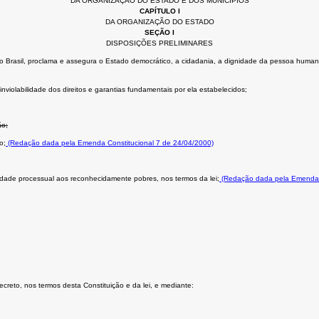
DA ORGANIZAÇÃO DO ESTADO E DOS MUNICÍPIOS
CAPÍTULO I
DA ORGANIZAÇÃO DO ESTADO
SEÇÃO I
DISPOSIÇÕES PRELIMINARES
Brasil, proclama e assegura o Estado democrático, a cidadania, a dignidade da pessoa humana, os 
nviolabilidade dos direitos e garantias fundamentais por ela estabelecidos;
ão;
o;
(Redação dada pela Emenda Constitucional 7 de 24/04/2000)
uidade processual aos reconhecidamente pobres, nos termos da lei;
(Redação dada pela Emenda C
secreto, nos termos desta Constituição e da lei, e mediante: