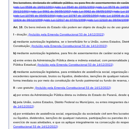
ﬁns lucrativos, declarada de utilidade pública, ou para ﬁns de assentamentos de caráte
(vide Lei 9538 de 16/01/1991)
(vide Lei 9549 de 22/01/1991)
(vide Lei 9578 de 14/03
20/12/1991)
(vide Lei 9961 de 06/05/1992)
(vide Lei 9962 de 06/05/1992)
(vide Lei 1
(vide Lei 10765 de 09/05/1994)
(vide Lei 10787 de 10/05/1994)
(vide Lei 10906 de 21
11624 de 06/12/1996)
(vide Lei 12017 de 07/01/1998)
(vide Lei 12110 de 06/04/1998
Art. 10.
Os bens imóveis do Estado não podem ser objeto de doação ou de uso gratui
I -
doação:
(Incluído pela Emenda Constitucional 53 de 14/12/2022)
a)
mediante autorização legislativa, se o beneficiário for a União, outros Estados, Dist
Constituição;
(Incluído pela Emenda Constitucional 53 de 14/12/2022)
b)
mediante autorização legislativa, para fins de assentamentos de caráter social e reg
c)
entre entes da Administração Pública direta e indireta estadual, com personalidade j
Pública Estadual;
(Incluído pela Emenda Constitucional 53 de 14/12/2022)
d)
mediante autorização legislativa, para entidades de assistência social, organização
excedentes operacionais, brutos ou líquidos, dividendos, isenções de qualquer naturez
forma imediata ou por meio da constituição de fundo patrimonial ou fundo de reserva, 
II -
uso gratuito:
(Incluído pela Emenda Constitucional 53 de 14/12/2022)
a)
por entes da Administração Pública direta ou indireta do Estado do Paraná, desde q
b)
pela União, outros Estados, Distrito Federal ou Municípios, ou entes integrantes da
de 14/12/2022)
c)
por entidades de assistência social, organização da sociedade civil sem fins lucrat
ou líquidos, dividendos, isenções de qualquer natureza, participações ou parcelas do 
exercício de suas atividades, e que os aplique integralmente na consecução do respect
Constitucional 53 de 14/12/2022)