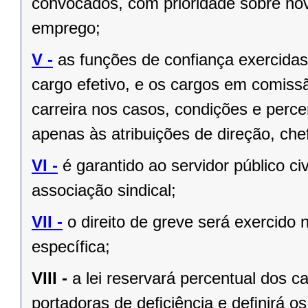
convocados, com prioridade sobre no
emprego;
V -
as funções de confiança exercida
cargo efetivo, e os cargos em comiss
carreira nos casos, condições e perce
apenas às atribuições de direção, ch
VI -
é garantido ao servidor público civi
associação sindical;
VII -
o direito de greve será exercido 
específica;
VIII -
a lei reservará percentual dos 
portadoras de deﬁciência e deﬁnirá os