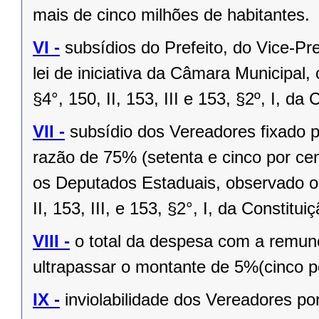
mais de cinco milhões de habitantes.
VI -
subsídios do Prefeito, do Vice-Pr
lei de iniciativa da Câmara Municipal,
§4°, 150, II, 153, III e 153, §2º, I, da
VII -
subsídio dos Vereadores fixado po
razão de 75% (setenta e cinco por cen
os Deputados Estaduais, observado o 
II, 153, III, e 153, §2°, I, da Constitui
VIII -
o total da despesa com a remu
ultrapassar o montante de 5%(cinco po
IX -
inviolabilidade dos Vereadores po