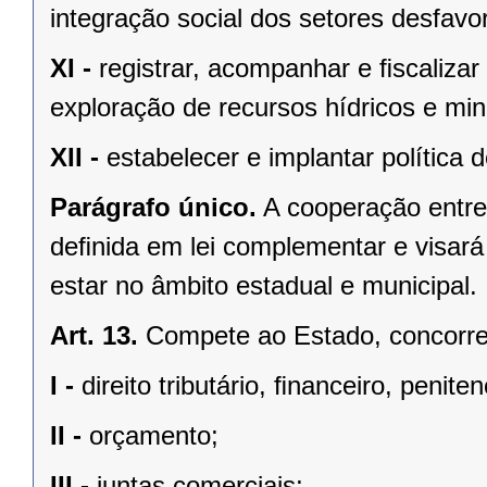
integração social dos setores desfavo
XI -
registrar, acompanhar e ﬁscalizar
exploração de recursos hídricos e mine
XII -
estabelecer e implantar política
Parágrafo único.
A cooperação entre
deﬁnida em lei complementar e visará
estar no âmbito estadual e municipal.
Art. 13.
Compete ao Estado, concorren
I -
direito tributário, ﬁnanceiro, penite
II -
orçamento;
III -
juntas comerciais;