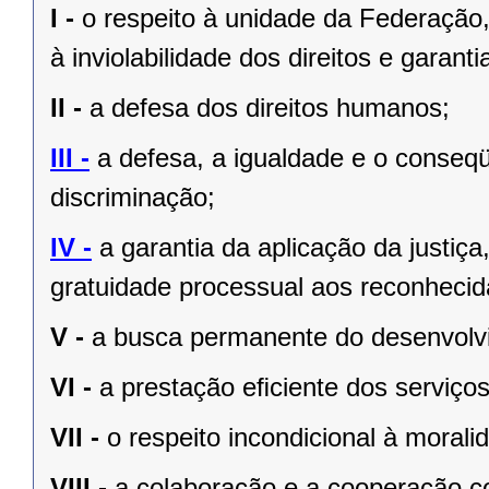
I -
o respeito à unidade da Federação,
à inviolabilidade dos direitos e garant
II -
a defesa dos direitos humanos;
III -
a defesa, a igualdade e o conseq
discriminação;
IV -
a garantia da aplicação da justiç
gratuidade processual aos reconhecid
V -
a busca permanente do desenvolvim
VI -
a prestação eﬁciente dos serviços
VII -
o respeito incondicional à morali
VIII -
a colaboração e a cooperação c