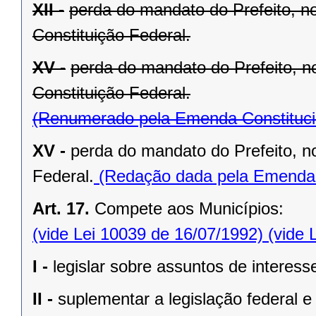
XII -
perda do mandato do Prefeito, no
Constituição Federal.
XV -
perda do mandato do Prefeito, no
Constituição Federal.
(Renumerado pela Emenda Constitucio
XV -
perda do mandato do Prefeito, no
Federal.
(Redação dada pela Emenda C
Art. 17.
Compete aos Municípios:
(vide Lei 10039 de 16/07/1992)
(vide 
I -
legislar sobre assuntos de interesse
II -
suplementar a legislação federal e