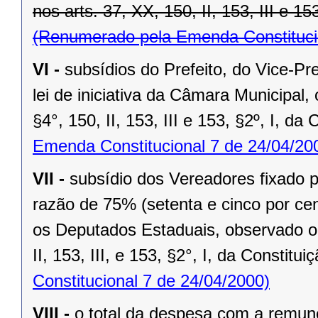
nos arts. 37, XX, 150, II, 153, III e 15
(Renumerado pela Emenda Constitucio
VI -
subsídios do Prefeito, do Vice-Pr
lei de iniciativa da Câmara Municipal,
§4°, 150, II, 153, III e 153, §2º, I, da
Emenda Constitucional 7 de 24/04/20
VII -
subsídio dos Vereadores fixado po
razão de 75% (setenta e cinco por cen
os Deputados Estaduais, observado o 
II, 153, III, e 153, §2°, I, da Constitui
Constitucional 7 de 24/04/2000)
VIII -
o total da despesa com a remu