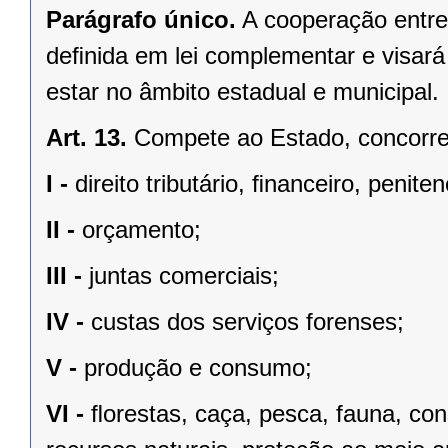
Parágrafo único.
A cooperação entre
deﬁnida em lei complementar e visará
estar no âmbito estadual e municipal.
Art. 13.
Compete ao Estado, concorren
I -
direito tributário, ﬁnanceiro, penite
II -
orçamento;
III -
juntas comerciais;
IV -
custas dos serviços forenses;
V -
produção e consumo;
VI -
ﬂorestas, caça, pesca, fauna, co