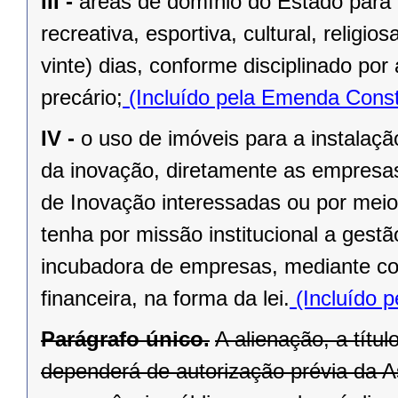
III -
áreas de domínio do Estado para 
recreativa, esportiva, cultural, religi
vinte) dias, conforme disciplinado po
precário;
(Incluído pela Emenda Const
IV -
o uso de imóveis para a instalaç
da inovação, diretamente as empresas 
de Inovação interessadas ou por meio
tenha por missão institucional a gest
incubadora de empresas, mediante cont
financeira, na forma da lei.
(Incluído p
Parágrafo único.
A alienação, a títu
dependerá de autorização prévia da A