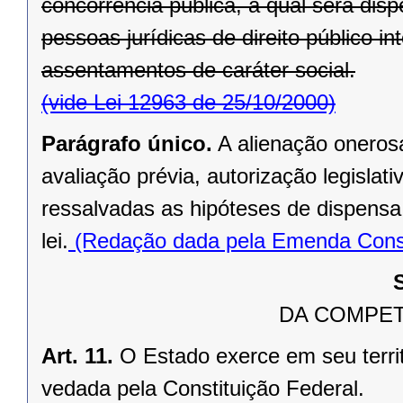
concorrência pública, a qual será di
pessoas jurídicas de direito público in
assentamentos de caráter social.
(vide Lei 12963 de 25/10/2000)
Parágrafo único.
A alienação oneros
avaliação prévia, autorização legislati
ressalvadas as hipóteses de dispensa o
lei.
(Redação dada pela Emenda Consti
DA COMPET
Art. 11.
O Estado exerce em seu terri
vedada pela Constituição Federal.