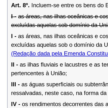
Art. 8º.
Incluem-se entre os bens do 
I -
as áreas, nas ilhas oceânicas e co
excluídas aquelas sob domínio da Uniã
I -
as áreas, nas ilhas oceânicas e co
excluídas aquelas sob o domínio da Un
(Redação dada pela Emenda Constituc
II -
as ilhas ﬂuviais e lacustres e as t
pertencentes à União;
III -
as águas superﬁciais ou subterrâ
ressalvadas, neste caso, na forma da 
IV -
os rendimentos decorrentes das a