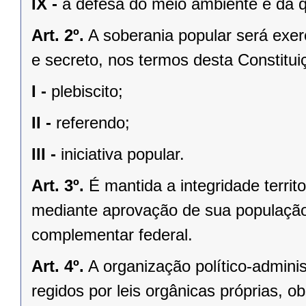
IX -
a defesa do meio ambiente e da q
Art. 2º.
A soberania popular será exerc
e secreto, nos termos desta Constituiç
I -
plebiscito;
II -
referendo;
III -
iniciativa popular.
Art. 3º.
É mantida a integridade territ
mediante aprovação de sua população, 
complementar federal.
Art. 4º.
A organização político-admini
regidos por leis orgânicas próprias, o