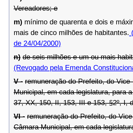
Vereadores; e
m)
mínimo de quarenta e dois e máxi
mais de cinco milhões de habitantes.
(
de 24/04/2000)
n)
de seis milhões e um ou mais habit
(Revogado pela Emenda Constituciona
V -
remuneração do Prefeito, do Vice
Municipal, em cada legislatura, para 
37, XX, 150, II, 153, III e 153, §2º, I,
VI -
remuneração do Prefeito, do Vice
Câmara Municipal, em cada legislatur