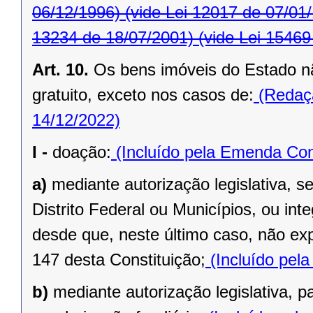
06/12/1996)
(vide Lei 12017 de 07/01
13234 de 18/07/2001)
(vide Lei 15469
Art. 10.
Os bens imóveis do Estado n
gratuito, exceto nos casos de:
(Redaçã
14/12/2022)
I -
doação:
(Incluído pela Emenda Cons
a)
mediante autorização legislativa, se
Distrito Federal ou Municípios, ou inte
desde que, neste último caso, não exp
147 desta Constituição;
(Incluído pel
b)
mediante autorização legislativa, p