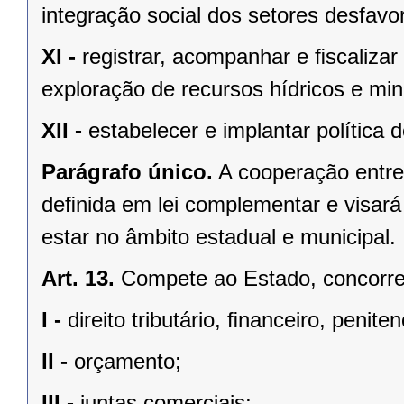
integração social dos setores desfavo
XI -
registrar, acompanhar e ﬁscalizar
exploração de recursos hídricos e mine
XII -
estabelecer e implantar política
Parágrafo único.
A cooperação entre
deﬁnida em lei complementar e visará
estar no âmbito estadual e municipal.
Art. 13.
Compete ao Estado, concorren
I -
direito tributário, ﬁnanceiro, penite
II -
orçamento;
III -
juntas comerciais;