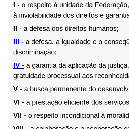
I -
o respeito à unidade da Federação,
à inviolabilidade dos direitos e garant
II -
a defesa dos direitos humanos;
III -
a defesa, a igualdade e o conseq
discriminação;
IV -
a garantia da aplicação da justiç
gratuidade processual aos reconhecid
V -
a busca permanente do desenvolvim
VI -
a prestação eﬁciente dos serviços
VII -
o respeito incondicional à morali
VIII -
a colaboração e a cooperação c