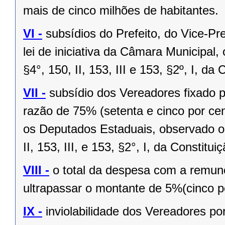
mais de cinco milhões de habitantes.
VI -
subsídios do Prefeito, do Vice-Pr
lei de iniciativa da Câmara Municipal,
§4°, 150, II, 153, III e 153, §2º, I, da
VII -
subsídio dos Vereadores fixado po
razão de 75% (setenta e cinco por cen
os Deputados Estaduais, observado o 
II, 153, III, e 153, §2°, I, da Constitui
VIII -
o total da despesa com a remu
ultrapassar o montante de 5%(cinco po
IX -
inviolabilidade dos Vereadores po