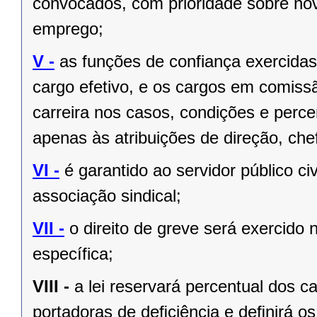
convocados, com prioridade sobre no
emprego;
V -
as funções de confiança exercida
cargo efetivo, e os cargos em comiss
carreira nos casos, condições e perce
apenas às atribuições de direção, ch
VI -
é garantido ao servidor público civi
associação sindical;
VII -
o direito de greve será exercido 
específica;
VIII -
a lei reservará percentual dos 
portadoras de deﬁciência e deﬁnirá os