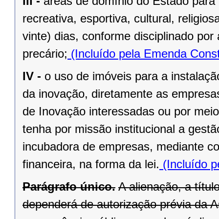
III -
áreas de domínio do Estado para 
recreativa, esportiva, cultural, religi
vinte) dias, conforme disciplinado po
precário;
(Incluído pela Emenda Const
IV -
o uso de imóveis para a instalaç
da inovação, diretamente as empresas 
de Inovação interessadas ou por meio
tenha por missão institucional a gest
incubadora de empresas, mediante cont
financeira, na forma da lei.
(Incluído p
Parágrafo único.
A alienação, a títu
dependerá de autorização prévia da A