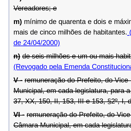
Vereadores; e
m)
mínimo de quarenta e dois e máxi
mais de cinco milhões de habitantes.
(
de 24/04/2000)
n)
de seis milhões e um ou mais habit
(Revogado pela Emenda Constituciona
V -
remuneração do Prefeito, do Vice
Municipal, em cada legislatura, para 
37, XX, 150, II, 153, III e 153, §2º, I,
VI -
remuneração do Prefeito, do Vice
Câmara Municipal, em cada legislatur