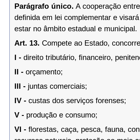
Parágrafo único.
A cooperação entre
deﬁnida em lei complementar e visará
estar no âmbito estadual e municipal.
Art. 13.
Compete ao Estado, concorren
I -
direito tributário, ﬁnanceiro, penite
II -
orçamento;
III -
juntas comerciais;
IV -
custas dos serviços forenses;
V -
produção e consumo;
VI -
ﬂorestas, caça, pesca, fauna, co