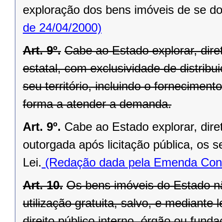
exploração dos bens imóveis de se do
de 24/04/2000)
Art. 9º.
Cabe ao Estado explorar, di
estatal, com exclusividade de distrib
seu território, incluindo o forneciment
forma a atender a demanda.
Art. 9º.
Cabe ao Estado explorar, dir
outorgada após licitação pública, os s
Lei.
(Redação dada pela Emenda Const
Art. 10.
Os bens imóveis do Estado n
utilização gratuita, salvo, e mediante l
direito público interno, órgão ou fund