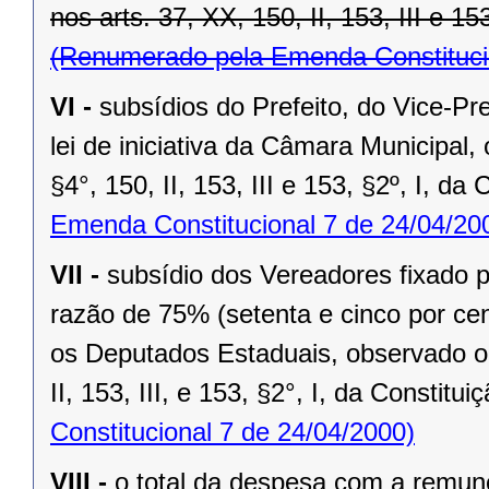
nos arts. 37, XX, 150, II, 153, III e 15
(Renumerado pela Emenda Constitucio
VI -
subsídios do Prefeito, do Vice-Pr
lei de iniciativa da Câmara Municipal,
§4°, 150, II, 153, III e 153, §2º, I, da
Emenda Constitucional 7 de 24/04/20
VII -
subsídio dos Vereadores fixado po
razão de 75% (setenta e cinco por cen
os Deputados Estaduais, observado o 
II, 153, III, e 153, §2°, I, da Constitui
Constitucional 7 de 24/04/2000)
VIII -
o total da despesa com a remu