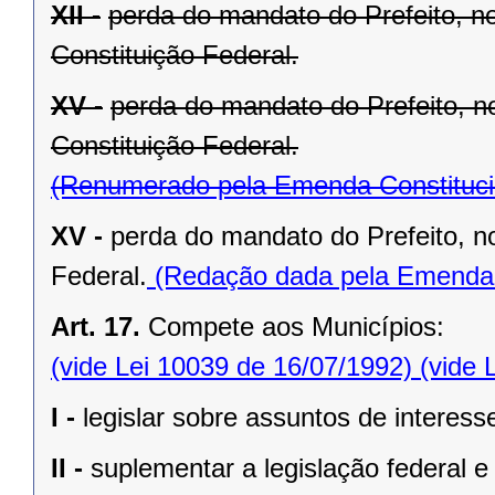
XII -
perda do mandato do Prefeito, no
Constituição Federal.
XV -
perda do mandato do Prefeito, no
Constituição Federal.
(Renumerado pela Emenda Constitucio
XV -
perda do mandato do Prefeito, no
Federal.
(Redação dada pela Emenda C
Art. 17.
Compete aos Municípios:
(vide Lei 10039 de 16/07/1992)
(vide 
I -
legislar sobre assuntos de interesse
II -
suplementar a legislação federal e