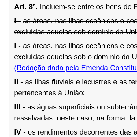
Art. 8º.
Incluem-se entre os bens do 
I -
as áreas, nas ilhas oceânicas e co
excluídas aquelas sob domínio da Uniã
I -
as áreas, nas ilhas oceânicas e co
excluídas aquelas sob o domínio da Un
(Redação dada pela Emenda Constituc
II -
as ilhas ﬂuviais e lacustres e as t
pertencentes à União;
III -
as águas superﬁciais ou subterrâ
ressalvadas, neste caso, na forma da 
IV -
os rendimentos decorrentes das a