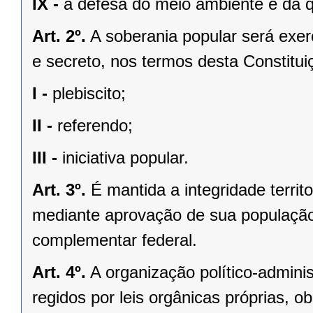
IX -
a defesa do meio ambiente e da q
Art. 2º.
A soberania popular será exerc
e secreto, nos termos desta Constituiç
I -
plebiscito;
II -
referendo;
III -
iniciativa popular.
Art. 3º.
É mantida a integridade territ
mediante aprovação de sua população, 
complementar federal.
Art. 4º.
A organização político-admini
regidos por leis orgânicas próprias, o