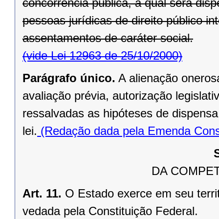
concorrência pública, a qual será di
pessoas jurídicas de direito público in
assentamentos de caráter social.
(vide Lei 12963 de 25/10/2000)
Parágrafo único.
A alienação oneros
avaliação prévia, autorização legislati
ressalvadas as hipóteses de dispensa o
lei.
(Redação dada pela Emenda Consti
DA COMPET
Art. 11.
O Estado exerce em seu terri
vedada pela Constituição Federal.