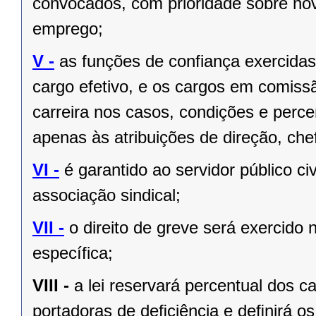
convocados, com prioridade sobre no
emprego;
V -
as funções de confiança exercida
cargo efetivo, e os cargos em comiss
carreira nos casos, condições e perce
apenas às atribuições de direção, ch
VI -
é garantido ao servidor público civi
associação sindical;
VII -
o direito de greve será exercido 
específica;
VIII -
a lei reservará percentual dos 
portadoras de deﬁciência e deﬁnirá os