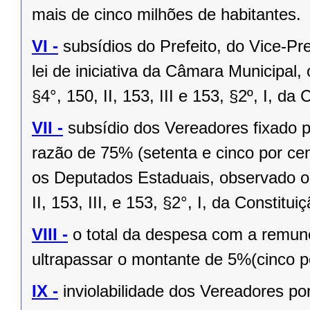
mais de cinco milhões de habitantes.
VI -
subsídios do Prefeito, do Vice-Pr
lei de iniciativa da Câmara Municipal,
§4°, 150, II, 153, III e 153, §2º, I, da
VII -
subsídio dos Vereadores fixado po
razão de 75% (setenta e cinco por cen
os Deputados Estaduais, observado o 
II, 153, III, e 153, §2°, I, da Constitui
VIII -
o total da despesa com a remu
ultrapassar o montante de 5%(cinco po
IX -
inviolabilidade dos Vereadores po