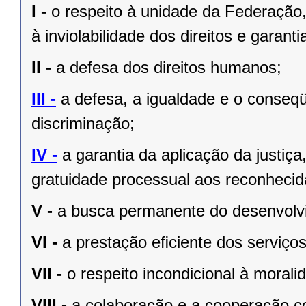
I -
o respeito à unidade da Federação,
à inviolabilidade dos direitos e garant
II -
a defesa dos direitos humanos;
III -
a defesa, a igualdade e o conseq
discriminação;
IV -
a garantia da aplicação da justiç
gratuidade processual aos reconhecid
V -
a busca permanente do desenvolvim
VI -
a prestação eﬁciente dos serviços
VII -
o respeito incondicional à morali
VIII -
a colaboração e a cooperação c