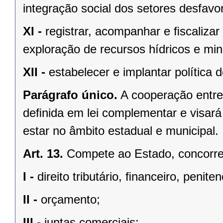
integração social dos setores desfavo
XI -
registrar, acompanhar e ﬁscalizar
exploração de recursos hídricos e mine
XII -
estabelecer e implantar política
Parágrafo único.
A cooperação entre
deﬁnida em lei complementar e visará
estar no âmbito estadual e municipal.
Art. 13.
Compete ao Estado, concorren
I -
direito tributário, ﬁnanceiro, penite
II -
orçamento;
III -
juntas comerciais;