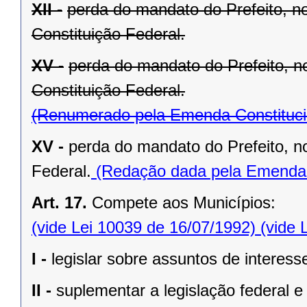
XII -
perda do mandato do Prefeito, no
Constituição Federal.
XV -
perda do mandato do Prefeito, no
Constituição Federal.
(Renumerado pela Emenda Constitucio
XV -
perda do mandato do Prefeito, no
Federal.
(Redação dada pela Emenda C
Art. 17.
Compete aos Municípios:
(vide Lei 10039 de 16/07/1992)
(vide 
I -
legislar sobre assuntos de interesse
II -
suplementar a legislação federal e