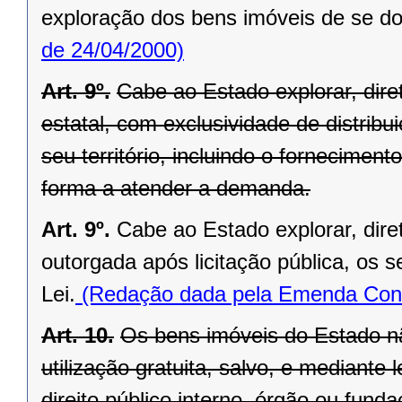
exploração dos bens imóveis de se do
de 24/04/2000)
Art. 9º.
Cabe ao Estado explorar, di
estatal, com exclusividade de distrib
seu território, incluindo o forneciment
forma a atender a demanda.
Art. 9º.
Cabe ao Estado explorar, dir
outorgada após licitação pública, os s
Lei.
(Redação dada pela Emenda Const
Art. 10.
Os bens imóveis do Estado n
utilização gratuita, salvo, e mediante l
direito público interno, órgão ou fund