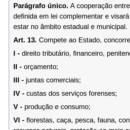
Parágrafo único.
A cooperação entre
deﬁnida em lei complementar e visará
estar no âmbito estadual e municipal.
Art. 13.
Compete ao Estado, concorren
I -
direito tributário, ﬁnanceiro, penite
II -
orçamento;
III -
juntas comerciais;
IV -
custas dos serviços forenses;
V -
produção e consumo;
VI -
ﬂorestas, caça, pesca, fauna, co