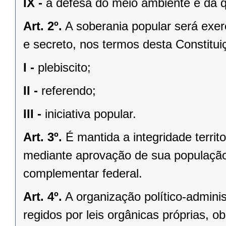
IX -
a defesa do meio ambiente e da q
Art. 2º.
A soberania popular será exerc
e secreto, nos termos desta Constituiç
I -
plebiscito;
II -
referendo;
III -
iniciativa popular.
Art. 3º.
É mantida a integridade territ
mediante aprovação de sua população, 
complementar federal.
Art. 4º.
A organização político-admini
regidos por leis orgânicas próprias, o