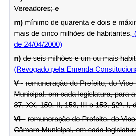
Vereadores; e
m)
mínimo de quarenta e dois e máxi
mais de cinco milhões de habitantes.
(
de 24/04/2000)
n)
de seis milhões e um ou mais habit
(Revogado pela Emenda Constituciona
V -
remuneração do Prefeito, do Vice
Municipal, em cada legislatura, para 
37, XX, 150, II, 153, III e 153, §2º, I,
VI -
remuneração do Prefeito, do Vice
Câmara Municipal, em cada legislatur