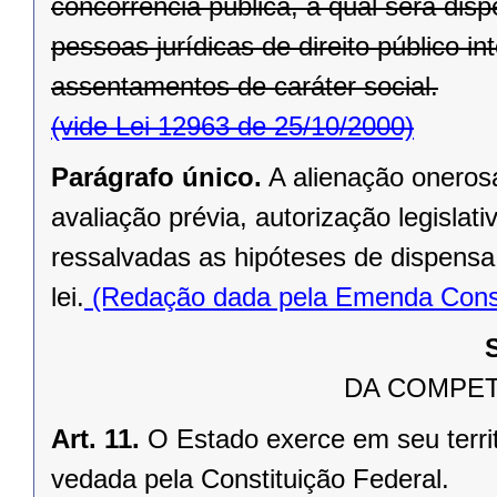
concorrência pública, a qual será di
pessoas jurídicas de direito público in
assentamentos de caráter social.
(vide Lei 12963 de 25/10/2000)
Parágrafo único.
A alienação oneros
avaliação prévia, autorização legislati
ressalvadas as hipóteses de dispensa o
lei.
(Redação dada pela Emenda Consti
DA COMPET
Art. 11.
O Estado exerce em seu terri
vedada pela Constituição Federal.