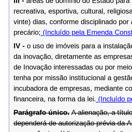
III -
áreas de domínio do Estado para 
recreativa, esportiva, cultural, religi
vinte) dias, conforme disciplinado po
precário;
(Incluído pela Emenda Const
IV -
o uso de imóveis para a instalaç
da inovação, diretamente as empresas 
de Inovação interessadas ou por meio
tenha por missão institucional a gest
incubadora de empresas, mediante cont
financeira, na forma da lei.
(Incluído p
Parágrafo único.
A alienação, a títu
dependerá de autorização prévia da A