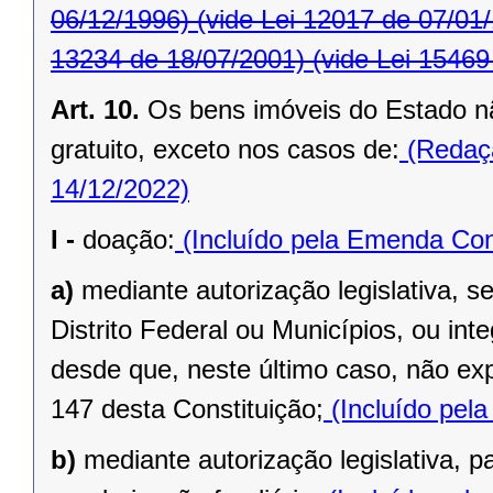
06/12/1996)
(vide Lei 12017 de 07/01
13234 de 18/07/2001)
(vide Lei 15469
Art. 10.
Os bens imóveis do Estado n
gratuito, exceto nos casos de:
(Redaçã
14/12/2022)
I -
doação:
(Incluído pela Emenda Cons
a)
mediante autorização legislativa, se
Distrito Federal ou Municípios, ou inte
desde que, neste último caso, não exp
147 desta Constituição;
(Incluído pel
b)
mediante autorização legislativa, p