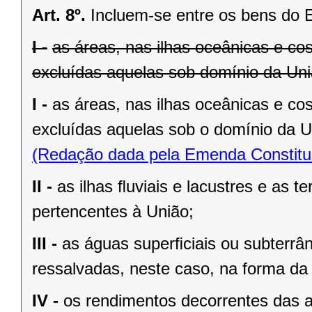
Art. 8º.
Incluem-se entre os bens do 
I -
as áreas, nas ilhas oceânicas e co
excluídas aquelas sob domínio da Uniã
I -
as áreas, nas ilhas oceânicas e co
excluídas aquelas sob o domínio da Un
(Redação dada pela Emenda Constituc
II -
as ilhas ﬂuviais e lacustres e as t
pertencentes à União;
III -
as águas superﬁciais ou subterrâ
ressalvadas, neste caso, na forma da 
IV -
os rendimentos decorrentes das a