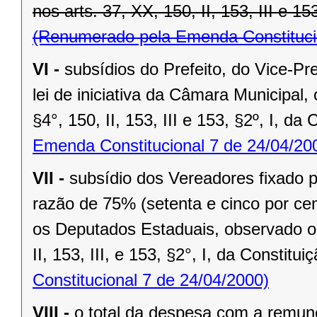
nos arts. 37, XX, 150, II, 153, III e 15
(Renumerado pela Emenda Constitucio
VI -
subsídios do Prefeito, do Vice-Pr
lei de iniciativa da Câmara Municipal,
§4°, 150, II, 153, III e 153, §2º, I, da
Emenda Constitucional 7 de 24/04/20
VII -
subsídio dos Vereadores fixado po
razão de 75% (setenta e cinco por cen
os Deputados Estaduais, observado o 
II, 153, III, e 153, §2°, I, da Constitui
Constitucional 7 de 24/04/2000)
VIII -
o total da despesa com a remu