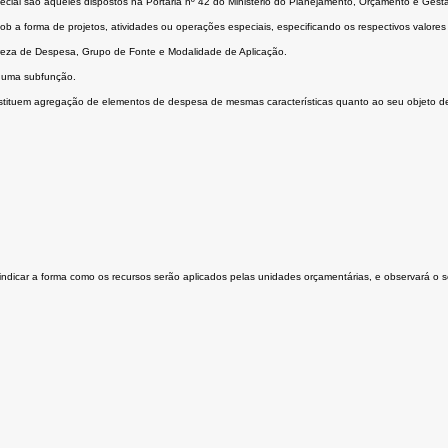
ecial são aqueles dispostos na Portaria nº 42 do Ministério do Planejamento, Orçamento e Gestã
 sob a forma de projetos, atividades ou operações especiais, especificando os respectivos valor
ureza de Despesa, Grupo de Fonte e Modalidade de Aplicação.
a uma subfunção.
nstituem agregação de elementos de despesa de mesmas características quanto ao seu objeto de
a indicar a forma como os recursos serão aplicados pelas unidades orçamentárias, e observará o