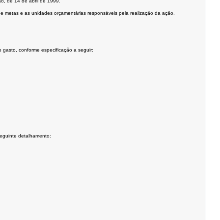
o, de 14 de abril de 1999.
es e metas e as unidades orçamentárias responsáveis pela realização da ação.
 gasto, conforme especificação a seguir:
 seguinte detalhamento: