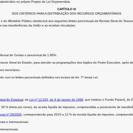
tabelecidos no próprio Projeto de Lei Orçamentária.
CAPÍTULO III
DOS CRITÉRIOS PARA A DISTRIBUIÇÃO DOS RECURSOS ORÇAMENTÁRIOS
 e do Ministério Público obedecerá aos seguintes limites percentuais da Receita Geral do Tesou
es nas transferências da União e as receitas vinculadas:
ribunal de Contas o percentual de 1,90%.
Tesouro Geral do Estado, para atender as programações dos órgãos do Poder Executivo, após de
aos municípios;
o com os limites percentuais definidos nos incisos do Art. 7º desta Lei;
tituição Estadual
, da
Lei nº 12.020, de 9 de janeiro de 1998
, que instituiu o Fundo Paraná, do
 % (trinta por cento), da receita líquida de impostos, compreendida a proveniente de transfe
onal nº 29/2000
, correspondendo para 2010 a 12 % da receita líquida de impostos, compreendid
ais e internacionais;
nternacionais;