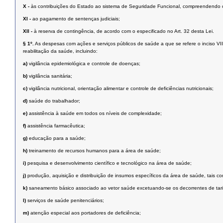
X -
às contribuições do Estado ao sistema de Seguridade Funcional, compreendendo os
XI -
ao pagamento de sentenças judiciais;
XII -
à reserva de contingência, de acordo com o especificado no Art. 32 desta Lei.
§ 1º.
As despesas com ações e serviços públicos de saúde a que se refere o inciso VI
reabilitação da saúde, incluindo:
a)
vigilância epidemiológica e controle de doenças;
b)
vigilância sanitária;
c)
vigilância nutricional, orientação alimentar e controle de deficiências nutricionais;
d)
saúde do trabalhador;
e)
assistência à saúde em todos os níveis de complexidade;
f)
assistência farmacêutica;
g)
educação para a saúde;
h)
treinamento de recursos humanos para a área de saúde;
i)
pesquisa e desenvolvimento científico e tecnológico na área de saúde;
j)
produção, aquisição e distribuição de insumos específicos da área de saúde, tais
k)
saneamento básico associado ao vetor saúde excetuando-se os decorrentes de tari
l)
serviços de saúde penitenciários;
m)
atenção especial aos portadores de deficiência;