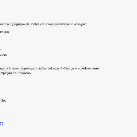
ituem a agregação de fontes conforme discriminação a seguir:
ontes:
;
utros;
gens Intermunicipais para ações voltadas à Criança e ao Adolescente;
campação de Rodovias;
não;
 95
;