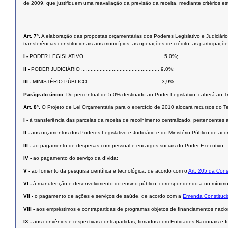
de 2009, que justifiquem uma reavaliação da previsão da receita, mediante critérios es
Art. 7º.
A elaboração das propostas orçamentárias dos Poderes Legislativo e Judiciário
transferências constitucionais aos municípios, as operações de crédito, as participaçõ
I -
PODER LEGISLATIVO ................................................... 5,0%;
II -
PODER JUDICIÁRIO ................................................... 9,0%;
III -
MINISTÉRIO PÚBLICO ............................................... 3,9%.
Parágrafo único.
Do percentual de 5,0% destinado ao Poder Legislativo, caberá ao T
Art. 8º.
O Projeto de Lei Orçamentária para o exercício de 2010 alocará recursos do 
I -
à transferência das parcelas da receita de recolhimento centralizado, pertencentes 
II -
aos orçamentos dos Poderes Legislativo e Judiciário e do Ministério Público de acord
III -
ao pagamento de despesas com pessoal e encargos sociais do Poder Executivo;
IV -
ao pagamento do serviço da dívida;
V -
ao fomento da pesquisa científica e tecnológica, de acordo com o
Art. 205 da Cons
VI -
à manutenção e desenvolvimento do ensino público, correspondendo a no mínimo 30
VII -
o pagamento de ações e serviços de saúde, de acordo com a
Emenda Constituci
VIII -
aos empréstimos e contrapartidas de programas objetos de financiamentos nacion
IX -
aos convênios e respectivas contrapartidas, firmados com Entidades Nacionais e I