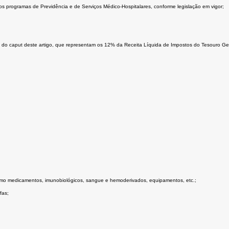
 programas de Previdência e de Serviços Médico-Hospitalares, conforme legislação em vigor;
I do caput deste artigo, que representam os 12% da Receita Líquida de Impostos do Tesouro Ge
 como medicamentos, imunobiológicos, sangue e hemoderivados, equipamentos, etc.;
fas;