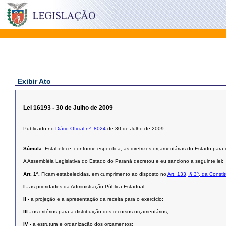
Exibir Ato
Lei 16193 - 30 de Julho de 2009
Publicado no
Diário Oficial nº. 8024
de 30 de Julho de 2009
Súmula:
Estabelece, conforme especifica, as diretrizes orçamentárias do Estado par
A Assembléia Legislativa do Estado do Paraná decretou e eu sanciono a seguinte lei:
Art. 1º.
Ficam estabelecidas, em cumprimento ao disposto no
Art. 133, § 3º, da Const
I -
as prioridades da Administração Pública Estadual;
II -
a projeção e a apresentação da receita para o exercício;
III -
os critérios para a distribuição dos recursos orçamentários;
IV -
a estrutura e organização dos orçamentos;