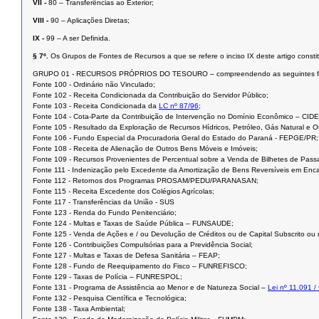
VII -
80 – Transferências ao Exterior;
VIII -
90 – Aplicações Diretas;
IX -
99 – A ser Definida.
§ 7º.
Os Grupos de Fontes de Recursos a que se refere o inciso IX deste artigo const
GRUPO 01 - RECURSOS PRÓPRIOS DO TESOURO – compreendendo as seguintes f
Fonte 100 - Ordinário não Vinculado;
Fonte 102 - Receita Condicionada da Contribuição do Servidor Público;
Fonte 103 - Receita Condicionada da
LC nº 87/96
;
Fonte 104 - Cota-Parte da Contribuição de Intervenção no Domínio Econômico – CIDE
Fonte 105 - Resultado da Exploração de Recursos Hídricos, Petróleo, Gás Natural e O
Fonte 106 - Fundo Especial da Procuradoria Geral do Estado do Paraná - FEPGE/PR;
Fonte 108 - Receita de Alienação de Outros Bens Móveis e Imóveis;
Fonte 109 - Recursos Provenientes de Percentual sobre a Venda de Bilhetes de Passa
Fonte 111 - Indenização pelo Excedente da Amortização de Bens Reversíveis em En
Fonte 112 - Retornos dos Programas PROSAM/PEDU/PARANASAN;
Fonte 115 - Receita Excedente dos Colégios Agrícolas;
Fonte 117 - Transferências da União - SUS
Fonte 123 - Renda do Fundo Penitenciário;
Fonte 124 - Multas e Taxas de Saúde Pública – FUNSAUDE;
Fonte 125 - Venda de Ações e / ou Devolução de Créditos ou de Capital Subscrito ou 
Fonte 126 - Contribuições Compulsórias para a Previdência Social;
Fonte 127 - Multas e Taxas de Defesa Sanitária – FEAP;
Fonte 128 - Fundo de Reequipamento do Fisco – FUNREFISCO;
Fonte 129 - Taxas de Polícia – FUNRESPOL;
Fonte 131 - Programa de Assistência ao Menor e de Natureza Social –
Lei nº 11.091 /
Fonte 132 - Pesquisa Científica e Tecnológica;
Fonte 138 - Taxa Ambiental;