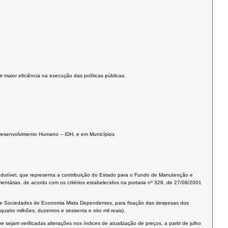
 maior eficiência na execução das políticas públicas.
de Desenvolvimento Humano – IDH, e em Municípios
edutível, que representa a contribuição do Estado para o Fundo de Manutenção e
tárias, de acordo com os critérios estabelecidos na portaria nº 328, de 27/08/2001
s e Sociedades de Economia Mista Dependentes, para fixação das despesas dos
uatro milhões, duzentos e sessenta e oito mil reais).
 sejam verificadas alterações nos índices de atualização de preços, a partir de julho