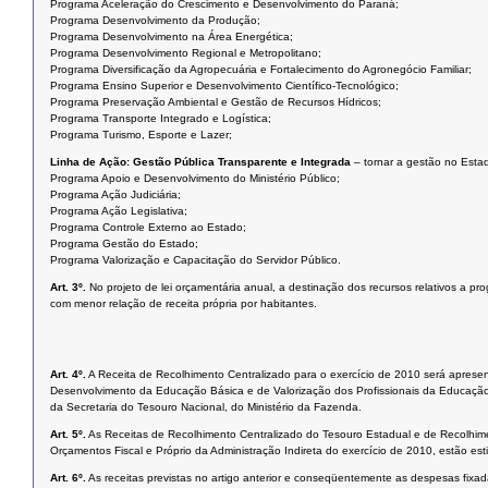
Programa Aceleração do Crescimento e Desenvolvimento do Paraná;
Programa Desenvolvimento da Produção;
Programa Desenvolvimento na Área Energética;
Programa Desenvolvimento Regional e Metropolitano;
Programa Diversificação da Agropecuária e Fortalecimento do Agronegócio Familiar;
Programa Ensino Superior e Desenvolvimento Científico-Tecnológico;
Programa Preservação Ambiental e Gestão de Recursos Hídricos;
Programa Transporte Integrado e Logística;
Programa Turismo, Esporte e Lazer;
Linha de Ação:
Gestão Pública Transparente e Integrada
– tornar a gestão no Estad
Programa Apoio e Desenvolvimento do Ministério Público;
Programa Ação Judiciária;
Programa Ação Legislativa;
Programa Controle Externo ao Estado;
Programa Gestão do Estado;
Programa Valorização e Capacitação do Servidor Público.
Art. 3º.
No projeto de lei orçamentária anual, a destinação dos recursos relativos a p
com menor relação de receita própria por habitantes.
Art. 4º.
A Receita de Recolhimento Centralizado para o exercício de 2010 será apres
Desenvolvimento da Educação Básica e de Valorização dos Profissionais da Educação 
da Secretaria do Tesouro Nacional, do Ministério da Fazenda.
Art. 5º.
As Receitas de Recolhimento Centralizado do Tesouro Estadual e de Recolhi
Orçamentos Fiscal e Próprio da Administração Indireta do exercício de 2010, estão est
Art. 6º.
As receitas previstas no artigo anterior e conseqüentemente as despesas fixada