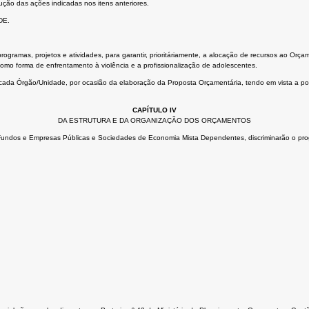
ução das ações indicadas nos itens anteriores.
DE.
ogramas, projetos e atividades, para garantir, prioritáriamente, a alocação de recursos ao Orça
 como forma de enfrentamento à violência e a profissionalização de adolescentes.
a cada Órgão/Unidade, por ocasião da elaboração da Proposta Orçamentária, tendo em vista a pos
CAPÍTULO IV
DA ESTRUTURA E DA ORGANIZAÇÃO DOS ORÇAMENTOS
 Fundos e Empresas Públicas e Sociedades de Economia Mista Dependentes, discriminarão o pro