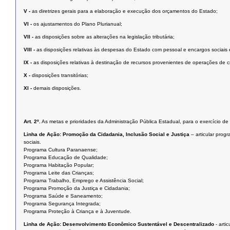
V -
as diretrizes gerais para a elaboração e execução dos orçamentos do Estado;
VI -
os ajustamentos do Plano Plurianual;
VII -
as disposições sobre as alterações na legislação tributária;
VIII -
as disposições relativas às despesas do Estado com pessoal e encargos sociais e
IX -
as disposições relativas à destinação de recursos provenientes de operações de cr
X -
disposições transitórias;
XI -
demais disposições.
Art. 2º.
As metas e prioridades da Administração Pública Estadual, para o exercício de
Linha de Ação:
Promoção da Cidadania, Inclusão Social e Justiça
– articular prog
sociais.
Programa Cultura Paranaense;
Programa Educação de Qualidade;
Programa Habitação Popular;
Programa Leite das Crianças;
Programa Trabalho, Emprego e Assistência Social;
Programa Promoção da Justiça e Cidadania;
Programa Saúde e Saneamento;
Programa Segurança Integrada;
Programa Proteção à Criança e à Juventude.
Linha de Ação:
Desenvolvimento Econômico Sustentável e Descentralizado
- arti