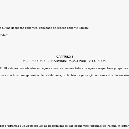
 outras despesas correntes, com base na receita corrente líquida;
édito;
CAPÍTULO I
DAS PRIORIDADES DA ADMINISTRAÇÃO PÚBLICA ESTADUAL
 2010 estarão desdobradas em ações inseridas nas três linhas de ação e respectivos programas, 
ramas que busquem garantir a plena cidadania, no âmbito da promoção e defesa dos direitos ele
cular programas que visem reduzir as desigualdades das economias regionais do Paraná, integr