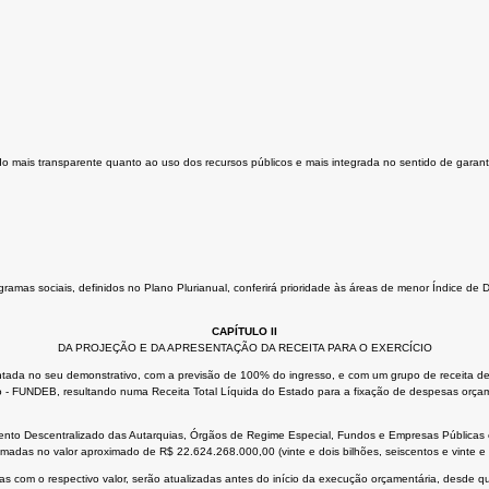
o mais transparente quanto ao uso dos recursos públicos e mais integrada no sentido de garantir
rogramas sociais, definidos no Plano Plurianual, conferirá prioridade às áreas de menor Índice 
CAPÍTULO II
DA PROJEÇÃO E DA APRESENTAÇÃO DA RECEITA PARA O EXERCÍCIO
entada no seu demonstrativo, com a previsão de 100% do ingresso, e com um grupo de receita d
- FUNDEB, resultando numa Receita Total Líquida do Estado para a fixação de despesas orçamen
mento Descentralizado das Autarquias, Órgãos de Regime Especial, Fundos e Empresas Pública
imadas no valor aproximado de R$ 22.624.268.000,00 (vinte e dois bilhões, seiscentos e vinte e q
s com o respectivo valor, serão atualizadas antes do início da execução orçamentária, desde que