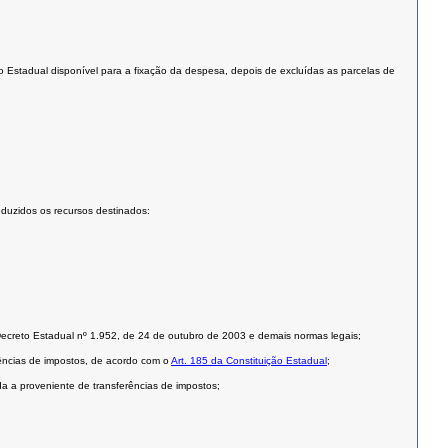
ro Estadual disponível para a fixação da despesa, depois de excluídas as parcelas de
duzidos os recursos destinados:
 Decreto Estadual nº 1.952, de 24 de outubro de 2003 e demais normas legais;
rências de impostos, de acordo com o
Art. 185 da Constituição Estadual
;
a a proveniente de transferências de impostos;