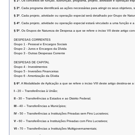
§ 1º.
Os conceitos de função, subfunção, programa, projeto, atividade e operação esp
§ 2º.
Cada programa identificará as ações necessárias para atingir os seus objetivos,
§ 3º.
Cada projeto, atividade ou operação especial será detalhado por Grupo de Nat
§ 4º.
Cada projeto, atividade ou operação especial estará vinculado a uma função e 
§ 5º.
Os Grupos de Natureza de Despesa a que se refere o inciso VII deste artigo co
DESPESAS CORRENTES
Grupo 1 - Pessoal e Encargos Sociais
Grupo 2 - Juros e Encargos da Dívida
Grupo 3 - Outras Despesas Corrente
DESPESAS DE CAPITAL
Grupo 4 - Investimentos
Grupo 5 - Inversões Financeiras
Grupo 6 - Amortização da Dívida
§ 6º.
A Modalidade de Aplicação a que se refere o inciso VIII deste artigo destina-se 
I -
20 – Transferências à União;
II -
30 – Transferências a Estados e ao Distrito Federal;
III -
40 – Transferências a Municípios;
IV -
50 – Transferências a Instituições Privadas sem Fins Lucrativos;
V -
60 – Transferências a Instituições Privadas com Fins Lucrativos;
VI -
70 – Transferências a Instituições Multigovernamentais;