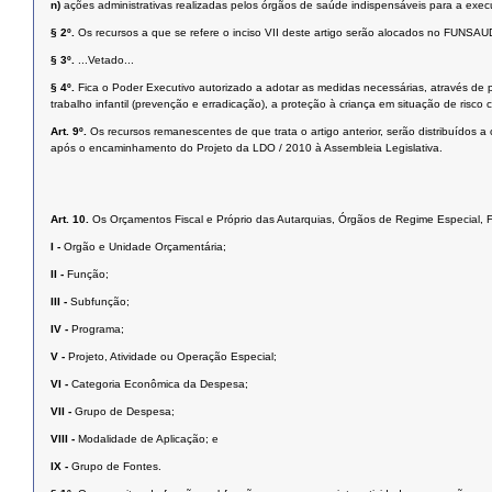
n)
ações administrativas realizadas pelos órgãos de saúde indispensáveis para a exec
§ 2º.
Os recursos a que se refere o inciso VII deste artigo serão alocados no FUNSAU
§ 3º.
...Vetado...
§ 4º.
Fica o Poder Executivo autorizado a adotar as medidas necessárias, através de pr
trabalho infantil (prevenção e erradicação), a proteção à criança em situação de risco
Art. 9º.
Os recursos remanescentes de que trata o artigo anterior, serão distribuídos 
após o encaminhamento do Projeto da LDO / 2010 à Assembleia Legislativa.
Art. 10.
Os Orçamentos Fiscal e Próprio das Autarquias, Órgãos de Regime Especial,
I -
Orgão e Unidade Orçamentária;
II -
Função;
III -
Subfunção;
IV -
Programa;
V -
Projeto, Atividade ou Operação Especial;
VI -
Categoria Econômica da Despesa;
VII -
Grupo de Despesa;
VIII -
Modalidade de Aplicação; e
IX -
Grupo de Fontes.