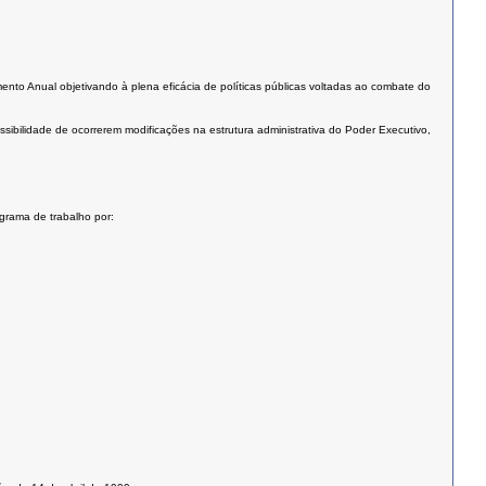
mento Anual objetivando à plena eficácia de políticas públicas voltadas ao combate do
sibilidade de ocorrerem modificações na estrutura administrativa do Poder Executivo,
grama de trabalho por: