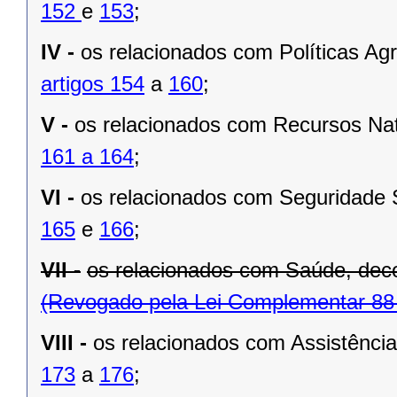
152
e
153
;
IV -
os relacionados com Políticas Agr
artigos 154
a
160
;
V -
os relacionados com Recursos Natu
161 a 164
;
VI -
os relacionados com Seguridade S
165
e
166
;
VII -
os relacionados com Saúde, dec
(Revogado pela Lei Complementar 88
VIII -
os relacionados com Assistência
173
a
176
;