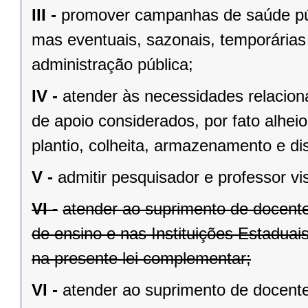
III -
promover campanhas de saúde púb
mas eventuais, sazonais, temporárias 
administração pública;
IV -
atender às necessidades relaciona
de apoio considerados, por fato alhei
plantio, colheita, armazenamento e dis
V -
admitir pesquisador e professor vis
VI -
atender ao suprimento de docente
de ensino e nas Instituições Estaduai
na presente lei complementar;
VI -
atender ao suprimento de docente