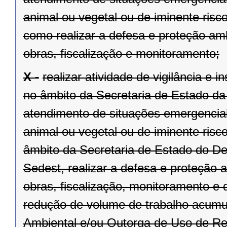
animal ou vegetal ou de iminente risc
como realizar a defesa e proteção am
obras, fiscalização e monitoramento;
X -
realizar atividade de vigilância e 
no âmbito da Secretaria de Estado da
atendimento de situações emergenciai
animal ou vegetal ou de iminente risc
âmbito da Secretaria de Estado do D
Sedest, realizar a defesa e proteção
obras, fiscalização, monitoramento e 
redução de volume de trabalho acumu
Ambiental e/ou Outorga de Uso de Re