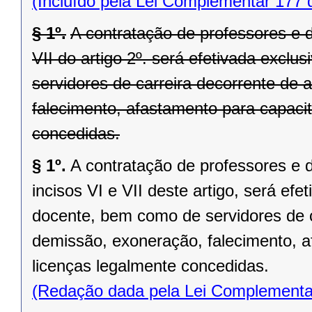
(Incluído pela Lei Complementar 177 
§ 1º.
A contratação de professores e d
VII do artigo 2º. será efetivada exclu
servidores de carreira decorrente de
falecimento, afastamento para capaci
concedidas.
§ 1º.
A contratação de professores e 
incisos VI e VII deste artigo, será efe
docente, bem como de servidores de c
demissão, exoneração, falecimento, 
licenças legalmente concedidas.
(Redação dada pela Lei Complementa