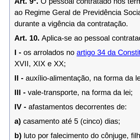
Art. 9º.
O pessoal contratado nos term
ao Regime Geral de Previdência Socia
durante a vigência da contratação.
Art. 10.
Aplica-se ao pessoal contrata
I -
os arrolados no
artigo 34 da Consti
XVII, XIX e XX;
II -
auxílio-alimentação, na forma da le
III -
vale-transporte, na forma da lei;
IV -
afastamentos decorrentes de:
a)
casamento até 5 (cinco) dias;
b)
luto por falecimento do cônjuge, fil