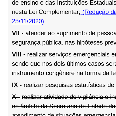
de ensino e das Instituições Estaduai
nesta Lei Complementar;
(Redação da
25/11/2020)
VII -
atender ao suprimento de pessoa
segurança pública, nas hipóteses pre
VIII -
realizar serviços emergenciais e
sendo que nos dois últimos casos será
instrumento congênere na forma da le
IX -
realizar pesquisas estatísticas d
X -
realizar atividade de vigilância e 
no âmbito da Secretaria de Estado da
atendimento de situações emergenciai