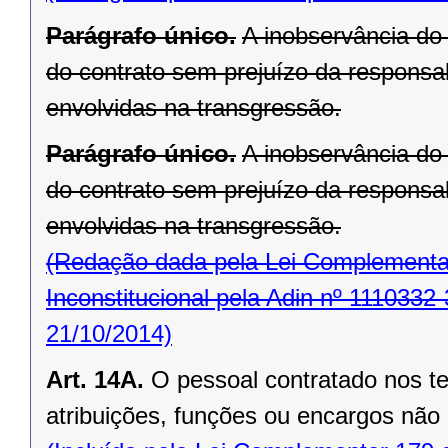
Parágrafo único.
A inobservância do 
do contrato sem prejuízo da responsab
envolvidas na transgressão.
Parágrafo único.
A inobservância do 
do contrato sem prejuízo da responsab
envolvidas na transgressão.
(Redação dada pela Lei Complementar
Inconstitucional pela Adin nº 1110332-
21/10/2014)
Art. 14A.
O pessoal contratado nos t
atribuições, funções ou encargos não 