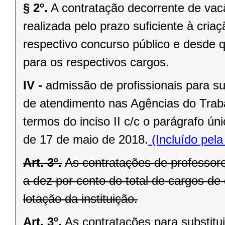
§ 2º.
A contratação decorrente de vacâ
realizada pelo prazo suficiente à cria
respectivo concurso público e desde q
para os respectivos cargos.
IV -
admissão de profissionais para s
de atendimento nas Agências do Traba
termos do inciso II c/c o parágrafo ún
de 17 de maio de 2018.
(Incluído pel
Art. 3º.
As contratações de professore
a dez por cento do total de cargos de
lotação da instituição.
Art. 3º.
As contratações para substitu