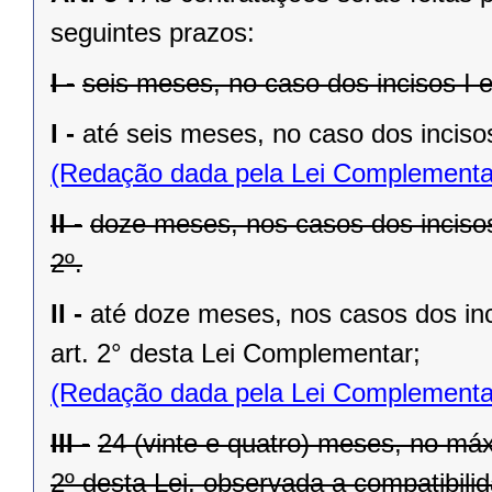
seguintes prazos:
I -
seis meses, no caso dos incisos I e I
I -
até seis meses, no caso dos incisos
(Redação dada pela Lei Complementa
II -
doze meses, nos casos dos incisos II
2º.
II -
até doze meses, nos casos dos inciso
art. 2° desta Lei Complementar;
(Redação dada pela Lei Complementa
III -
24 (vinte e quatro) meses, no máx
2º desta Lei, observada a compatibilid