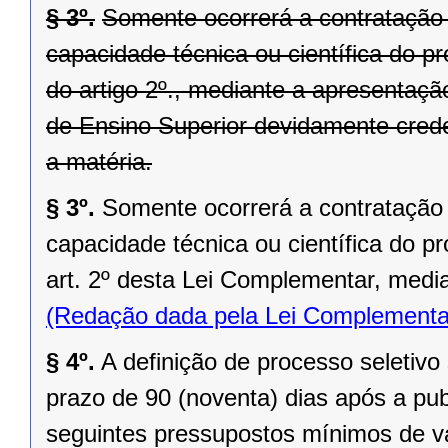
§ 3º.
Somente ocorrerá a contratação b
capacidade técnica ou científica do pro
do artigo 2º., mediante a apresentaçã
de Ensino Superior devidamente crede
a matéria.
§ 3º.
Somente ocorrerá a contratação b
capacidade técnica ou científica do pr
art. 2º desta Lei Complementar, media
(Redação dada pela Lei Complementa
§ 4º.
A definição de processo seletivo
prazo de 90 (noventa) dias após a pub
seguintes pressupostos mínimos de va