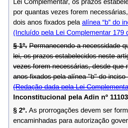
Lei Complementar, os prazos estabele
por quantas vezes forem necessárias,
dois anos fixados pela
alínea “b” do i
(Incluído pela Lei Complementar 179 
§ 1º.
Permanecendo a necessidade que
lei, os prazos estabelecidos neste ar
vezes forem necessárias, desde que n
anos fixados pela alínea "b" do inciso 
(Redação dada pela Lei Complementa
Inconstitucional pela Adin nº 11103
§ 2º.
As prorrogações devem ser formal
encaminhadas para autorização govern