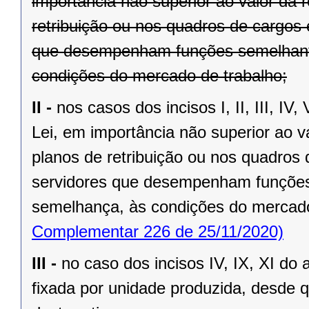
importância não superior ao valor da 
retribuição ou nos quadros de cargos e
que desempenham funções semelhante
condições do mercado de trabalho;
II -
nos casos dos incisos I, II, III, IV, 
Lei, em importância não superior ao v
planos de retribuição ou nos quadros d
servidores que desempenham funções 
semelhança, às condições do mercado
Complementar 226 de 25/11/2020)
III -
no caso dos incisos IV, IX, XI do 
fixada por unidade produzida, desde qu