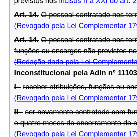
previstos nos
incisos II a XXI do art. 
Art. 14.
O pessoal contratado nos ter
(Revogado pela Lei Complementar 17
Art. 14.
O pessoal contratado nos term
funções ou encargos não previstos no 
(Redação dada pela Lei Complementa
Inconstitucional pela Adin nº 11103
I -
receber atribuições, funções ou enc
(Revogado pela Lei Complementar 17
II -
ser novamente contratado com fund
e quatro meses do encerramento do co
(Revogado pela Lei Complementar 17