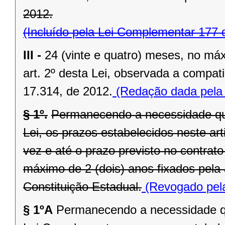
2012.
(Incluído pela Lei Complementar 177 
III -
24 (vinte e quatro) meses, no máx
art. 2º desta Lei, observada a compatib
17.314, de 2012.
(Redação dada pela 
§ 1º.
Permanecendo a necessidade que
Lei, os prazos estabelecidos neste ar
vez e até o prazo previsto no contrato
máximo de 2 (dois) anos fixados pela a
Constituição Estadual.
(Revogado pela
§ 1ºA
Permanecendo a necessidade qu