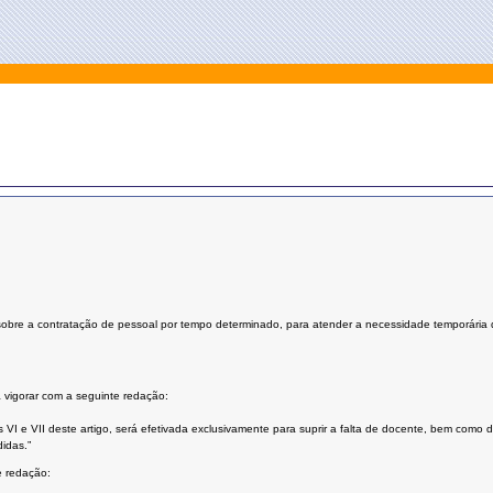
bre a contratação de pessoal por tempo determinado, para atender a necessidade temporária de
 vigorar com a seguinte redação:
 VI e VII deste artigo, será efetivada exclusivamente para suprir a falta de docente, bem como
idas.”
e redação: