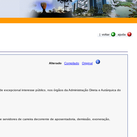
|
voltar
ajuda
Alterado
Compilado
Original
 excepcional interesse público, nos órgãos da Administração Direta e Autárquica do
 de servidores de carreira decorrente de aposentadoria, demissão, exoneração,