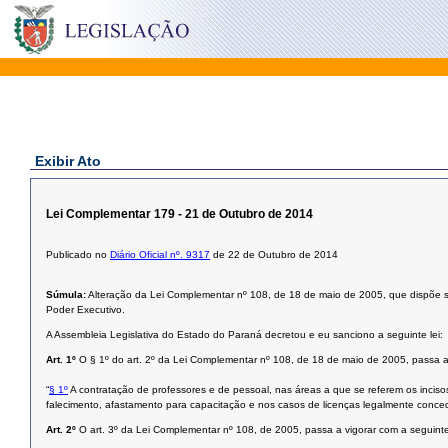
Exibir Ato
Lei Complementar 179 - 21 de Outubro de 2014
Publicado no
Diário Oficial nº. 9317
de 22 de Outubro de 2014
Súmula:
Alteração da Lei Complementar nº 108, de 18 de maio de 2005, que dispõe so
Poder Executivo.
A Assembleia Legislativa do Estado do Paraná decretou e eu sanciono a seguinte lei:
Art. 1º
O § 1º do art. 2º da Lei Complementar nº 108, de 18 de maio de 2005, passa a
“
§ 1º
A contratação de professores e de pessoal, nas áreas a que se referem os incisos
falecimento, afastamento para capacitação e nos casos de licenças legalmente conced
Art. 2º
O art. 3º da Lei Complementar nº 108, de 2005, passa a vigorar com a seguint