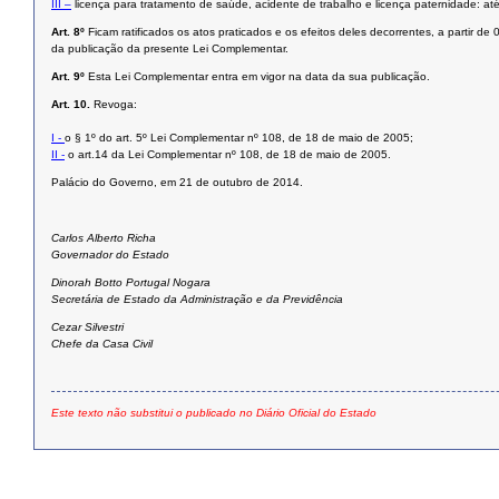
III –
licença para tratamento de saúde, acidente de trabalho e licença paternidade: até 
Art. 8º
Ficam ratificados os atos praticados e os efeitos deles decorrentes, a partir d
da publicação da presente Lei Complementar.
Art. 9º
Esta Lei Complementar entra em vigor na data da sua publicação.
Art. 10.
Revoga:
I -
o § 1º do art. 5º Lei Complementar nº 108, de 18 de maio de 2005;
II -
o art.14 da Lei Complementar nº 108, de 18 de maio de 2005.
Palácio do Governo, em 21 de outubro de 2014.
Carlos Alberto Richa
Governador do Estado
Dinorah Botto Portugal Nogara
Secretária de Estado da Administração e da Previdência
Cezar Silvestri
Chefe da Casa Civil
Este texto não substitui o publicado no Diário Oficial do Estado