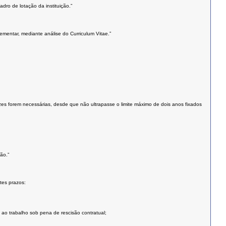
dro de lotação da instituição.”
lementar, mediante análise do Curriculum Vitae.”
s forem necessárias, desde que não ultrapasse o limite máximo de dois anos fixados
ão.”
tes prazos:
 ao trabalho sob pena de rescisão contratual;