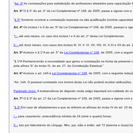
“
Art. 3º
As contratações para substituição de professores afastados para capacitação fi
Art. 3º
O § 3° do art. 4° da Lei Complementar nº 108, de 2005, passa a vigorar com a
“
§ 3º
Somente ocorrerá a contratação baseada na alta qualificação (notória capacidade t
Art. 4º
Os incisos I e II do art. 5º da Lei Complementar nº 108, de 2005, passam a vig
“
I –
até seis meses, no caso dos incisos I e II do art. 2° desta Lei Complementar;
II –
até doze meses, nos casos dos incisos III, IV, V, VI, VII, VIII, IX, X,XI e XII do art
Art. 5º
Acresce o § 1°A ao art. 5° da
Lei Complementar n° 108
, de 2005, com a seguin
“§ 1ºA Permanecendo a necessidade que gerou a contratação na forma da presente Lei
pela alínea “b” do inciso IX, do art. 27, da Constituição Estadual.”
Art. 6º
Acresce o art. 14A à
Lei Complementar n° 108
, de 2005, com a seguinte redaç
“Art. 14A. O pessoal contratado nos termos desta Lei não poderá receber atribuições,
Parágrafo único.
A inobservância do disposto neste artigo importará em nulidade do co
Art. 7º
O § 3º do art. 17 da Lei Complementar nº 108, de 2005, passa a vigorar com a
“
§ 3º
Em caso de afastamentos a que se referem as alíneas do inciso IV do art. 10 da 
I –
para casamento: antecedência mínima de 24 (vinte e quatro) horas;
II –
luto por falecimento do cônjuge, filho, pai, mãe e irmão: até 72 (setenta e duas) 