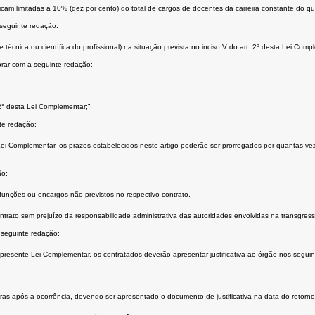
cam limitadas a 10% (dez por cento) do total de cargos de docentes da carreira constante do qua
 seguinte redação:
écnica ou científica do profissional) na situação prevista no inciso V do art. 2º desta Lei Comp
orar com a seguinte redação:
. 2° desta Lei Complementar;”
te redação:
 Complementar, os prazos estabelecidos neste artigo poderão ser prorrogados por quantas veze
ão:
 funções ou encargos não previstos no respectivo contrato.
ntrato sem prejuízo da responsabilidade administrativa das autoridades envolvidas na transgress
 seguinte redação:
presente Lei Complementar, os contratados deverão apresentar justificativa ao órgão nos seguin
horas após a ocorrência, devendo ser apresentado o documento de justificativa na data do retorno