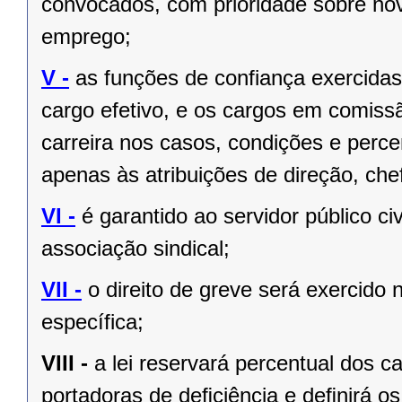
convocados, com prioridade sobre no
emprego;
V -
as funções de confiança exercida
cargo efetivo, e os cargos em comiss
carreira nos casos, condições e perce
apenas às atribuições de direção, ch
VI -
é garantido ao servidor público civi
associação sindical;
VII -
o direito de greve será exercido 
específica;
VIII -
a lei reservará percentual dos 
portadoras de deﬁciência e deﬁnirá os