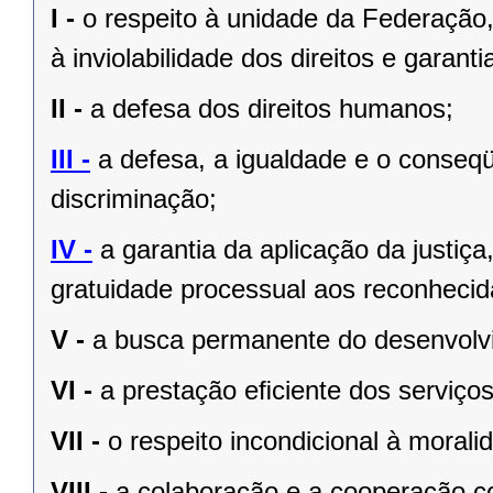
I -
o respeito à unidade da Federação,
à inviolabilidade dos direitos e garant
II -
a defesa dos direitos humanos;
III -
a defesa, a igualdade e o conseq
discriminação;
IV -
a garantia da aplicação da justiç
gratuidade processual aos reconhecid
V -
a busca permanente do desenvolvim
VI -
a prestação eﬁciente dos serviços
VII -
o respeito incondicional à morali
VIII -
a colaboração e a cooperação c