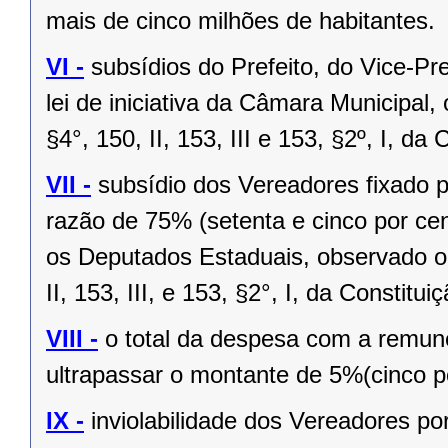
mais de cinco milhões de habitantes.
VI -
subsídios do Prefeito, do Vice-Pr
lei de iniciativa da Câmara Municipal,
§4°, 150, II, 153, III e 153, §2º, I, da
VII -
subsídio dos Vereadores fixado po
razão de 75% (setenta e cinco por cen
os Deputados Estaduais, observado o 
II, 153, III, e 153, §2°, I, da Constitui
VIII -
o total da despesa com a remu
ultrapassar o montante de 5%(cinco po
IX -
inviolabilidade dos Vereadores po