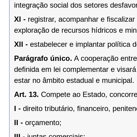
integração social dos setores desfavo
XI -
registrar, acompanhar e ﬁscalizar
exploração de recursos hídricos e mine
XII -
estabelecer e implantar política
Parágrafo único.
A cooperação entre
deﬁnida em lei complementar e visará
estar no âmbito estadual e municipal.
Art. 13.
Compete ao Estado, concorren
I -
direito tributário, ﬁnanceiro, penite
II -
orçamento;
III -
juntas comerciais;