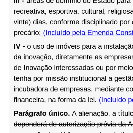
III -
áreas de domínio do Estado para 
recreativa, esportiva, cultural, religi
vinte) dias, conforme disciplinado po
precário;
(Incluído pela Emenda Const
IV -
o uso de imóveis para a instalaç
da inovação, diretamente as empresas 
de Inovação interessadas ou por meio
tenha por missão institucional a gest
incubadora de empresas, mediante cont
financeira, na forma da lei.
(Incluído p
Parágrafo único.
A alienação, a títu
dependerá de autorização prévia da A