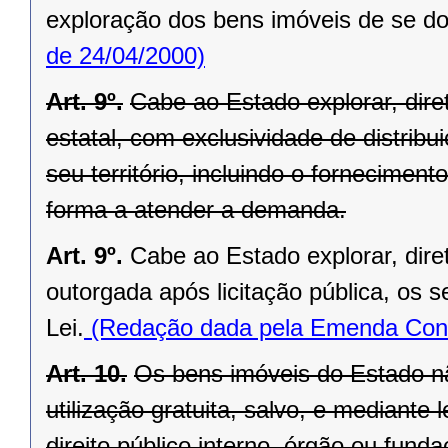
exploração dos bens imóveis de se do
de 24/04/2000)
Art. 9º.
Cabe ao Estado explorar, di
estatal, com exclusividade de distrib
seu território, incluindo o forneciment
forma a atender a demanda.
Art. 9º.
Cabe ao Estado explorar, dir
outorgada após licitação pública, os s
Lei.
(Redação dada pela Emenda Const
Art. 10.
Os bens imóveis do Estado n
utilização gratuita, salvo, e mediante l
direito público interno, órgão ou fund