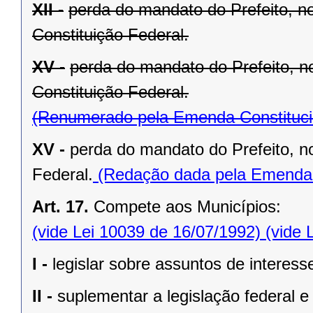
XII -
perda do mandato do Prefeito, no
Constituição Federal.
XV -
perda do mandato do Prefeito, no
Constituição Federal.
(Renumerado pela Emenda Constitucio
XV -
perda do mandato do Prefeito, no
Federal.
(Redação dada pela Emenda C
Art. 17.
Compete aos Municípios:
(vide Lei 10039 de 16/07/1992)
(vide 
I -
legislar sobre assuntos de interesse
II -
suplementar a legislação federal e