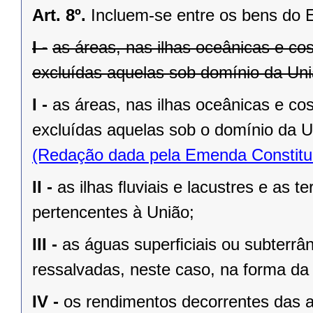
Art. 8º.
Incluem-se entre os bens do 
I -
as áreas, nas ilhas oceânicas e co
excluídas aquelas sob domínio da Uniã
I -
as áreas, nas ilhas oceânicas e co
excluídas aquelas sob o domínio da Un
(Redação dada pela Emenda Constituc
II -
as ilhas ﬂuviais e lacustres e as t
pertencentes à União;
III -
as águas superﬁciais ou subterrâ
ressalvadas, neste caso, na forma da 
IV -
os rendimentos decorrentes das a