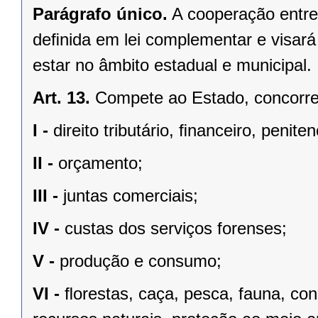
Parágrafo único.
A cooperação entre
deﬁnida em lei complementar e visará
estar no âmbito estadual e municipal.
Art. 13.
Compete ao Estado, concorren
I -
direito tributário, ﬁnanceiro, penite
II -
orçamento;
III -
juntas comerciais;
IV -
custas dos serviços forenses;
V -
produção e consumo;
VI -
ﬂorestas, caça, pesca, fauna, co