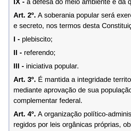
IX -
a defesa do meio ambiente e da q
Art. 2º.
A soberania popular será exerc
e secreto, nos termos desta Constituiç
I -
plebiscito;
II -
referendo;
III -
iniciativa popular.
Art. 3º.
É mantida a integridade territ
mediante aprovação de sua população, 
complementar federal.
Art. 4º.
A organização político-admini
regidos por leis orgânicas próprias, o