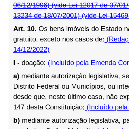
06/12/1996)
(vide Lei 12017 de 07/01
13234 de 18/07/2001)
(vide Lei 15469
Art. 10.
Os bens imóveis do Estado n
gratuito, exceto nos casos de:
(Redaçã
14/12/2022)
I -
doação:
(Incluído pela Emenda Cons
a)
mediante autorização legislativa, se
Distrito Federal ou Municípios, ou inte
desde que, neste último caso, não exp
147 desta Constituição;
(Incluído pel
b)
mediante autorização legislativa, p