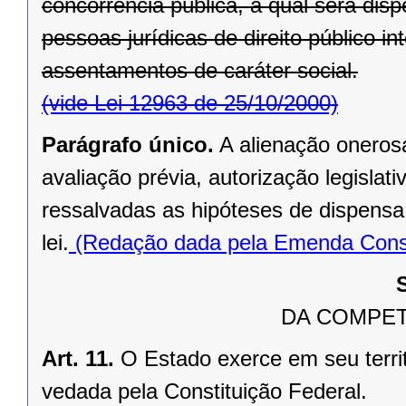
concorrência pública, a qual será di
pessoas jurídicas de direito público in
assentamentos de caráter social.
(vide Lei 12963 de 25/10/2000)
Parágrafo único.
A alienação oneros
avaliação prévia, autorização legislati
ressalvadas as hipóteses de dispensa o
lei.
(Redação dada pela Emenda Consti
DA COMPET
Art. 11.
O Estado exerce em seu terri
vedada pela Constituição Federal.