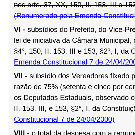
nos arts. 37, XX, 150, II, 153, III e 15
(Renumerado pela Emenda Constitucio
VI -
subsídios do Prefeito, do Vice-Pr
lei de iniciativa da Câmara Municipal,
§4°, 150, II, 153, III e 153, §2º, I, da
Emenda Constitucional 7 de 24/04/20
VII -
subsídio dos Vereadores fixado po
razão de 75% (setenta e cinco por cen
os Deputados Estaduais, observado o 
II, 153, III, e 153, §2°, I, da Constitui
Constitucional 7 de 24/04/2000)
VIII -
o total da despesa com a remu