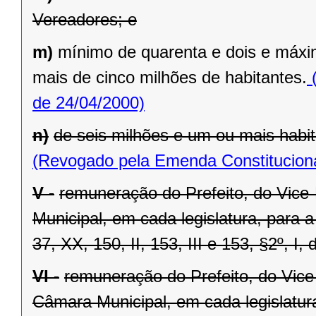
Vereadores; e
m)
mínimo de quarenta e dois e máxi
mais de cinco milhões de habitantes.
(
de 24/04/2000)
n)
de seis milhões e um ou mais habit
(Revogado pela Emenda Constituciona
V -
remuneração do Prefeito, do Vice
Municipal, em cada legislatura, para 
37, XX, 150, II, 153, III e 153, §2º, I,
VI -
remuneração do Prefeito, do Vice
Câmara Municipal, em cada legislatur