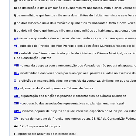
g)
de cento e vinte mil e um a um milhão de habitantes, vinte e um Vereadores;
h)
de um milhão e um a um milhão e quinhentos mil habitantes, trinta e cinco Vereador
i)
de um milhão e quinhentos mil e um a dois milhões de habitantes, trinta e sete Vere
j)
de dois milhões e um a dois milhões e quinhentos mil habitantes, trinta e nove Verea
l)
de dois milhões e quinhentos mil e um a cinco milhões de habitantes, quarenta e u
m)
mínimo de quarenta e dois e máximo de cinqüenta e cinco nos municípios de mais d
VI -
subsídios do Prefeito, do Vice-Prefeito e dos Secretários Municipais ﬁxados por lei 
VII -
subsídio dos Vereadores fixado por lei de iniciativa da Câmara Municipal, na razã
I, da Constituição Federal;
VIII -
o total da despesa com a remuneração dos Vereadores não poderá ultrapassar o 
IX -
inviolabilidade dos Vereadores por suas opiniões, palavras e votos no exercício d
X -
proibições e incompatibilidades, no exercício da vereança, similares, no que coub
XI -
julgamento do Prefeito perante o Tribunal de Justiça;
XII -
organização das funções legislativas e fiscalizadoras da Câmara Municipal;
XIII -
cooperação das associações representativas no planejamento municipal;
XIV -
iniciativa popular de projetos de lei de interesse específico do Município, da cid
XV -
perda do mandato do Prefeito, nos termos do art. 28, §1° da Constituição Federal
Art. 17.
Compete aos Municípios:
I -
legislar sobre assuntos de interesse local;