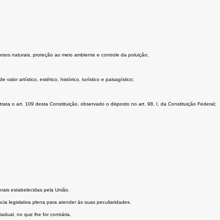
rsos naturais, proteção ao meio ambiente e controle da poluição;
lor artístico, estético, histórico, turístico e paisagístico;
ta o art. 109 desta Constituição, observado o disposto no art. 98, I, da Constituição Federal;
rais estabelecidas pela União.
cia legislativa plena para atender às suas peculiaridades.
adual, no que lhe for contrária.