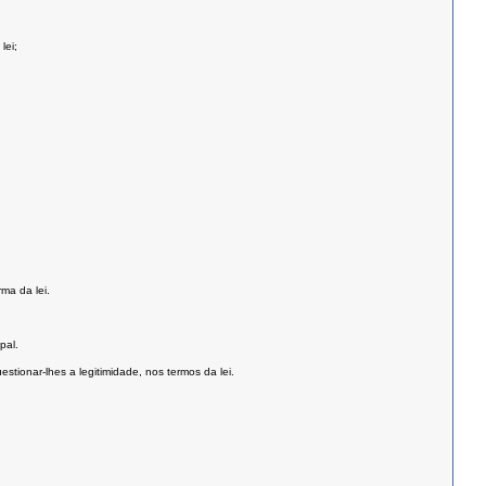
lei;
ma da lei.
pal.
tionar-lhes a legitimidade, nos termos da lei.