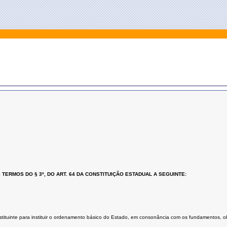
ERMOS DO § 3º, DO ART. 64 DA CONSTITUIÇÃO ESTADUAL A SEGUINTE:
tuinte para instituir o ordenamento básico do Estado, em consonância com os fundamentos, obje