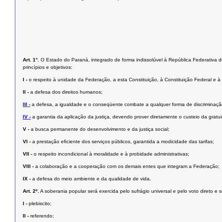
Art. 1°.
O Estado do Paraná, integrado de forma indissolúvel à República Federativa do 
princípios e objetivos:
I -
o respeito à unidade da Federação, a esta Constituição, à Constituição Federal e à i
II -
a defesa dos direitos humanos;
III -
a defesa, a igualdade e o conseqüente combate a qualquer forma de discriminaçã
IV -
a garantia da aplicação da justiça, devendo prover diretamente o custeio da grat
V -
a busca permanente do desenvolvimento e da justiça social;
VI -
a prestação eﬁciente dos serviços públicos, garantida a modicidade das tarifas;
VII -
o respeito incondicional à moralidade e à probidade administrativas;
VIII -
a colaboração e a cooperação com os demais entes que integram a Federação;
IX -
a defesa do meio ambiente e da qualidade de vida.
Art. 2º.
A soberania popular será exercida pelo sufrágio universal e pelo voto direto e 
I -
plebiscito;
II -
referendo;