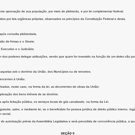
ante aprovação de sua população, por meio de plebiscito, e por lei complementar federal.
dos por leis orgânicas próprias, observados os princípios da Constituição Federal e desta.
ós consulta plebiscitaria.
são de Armas e o Sinete.
Executivo e o Judiciário.
er dos poderes delegar atribuições, sendo que quem for investido na função de um deles não po
 aquelas sob o domínio da União, dos Municípios ou de terceiros;
rtencentes à União;
vadas, neste caso, na forma da lei, as decorrentes de obras da União;
xploração dos bens imóveis de se domínio.
pós licitação pública, os serviços locais de gás canalizado, na forma da Lei.
tuita, salvo, e mediante lei, se o beneﬁciário for pessoa jurídica de direito público interno, ó
r social.
de autorização prévia da Assembléia Legislativa e será precedida de concorrência pública, a qu
.
SEÇÃO II