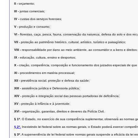
II -
orçamento;
III -
juntas comerciais;
IV -
custas dos serviços forenses;
V -
produção e consumo;
VI -
ﬂorestas, caça, pesca, fauna, conservação da natureza, defesa do solo e dos recu
VII -
proteção ao patrimônio histórico, cultural, artístico, turístico e paisagístico;
VIII -
responsabilidade por dano ao meio ambiente, ao consumidor e a bens e direitos de va
IX -
educação, cultura, ensino e desportos;
X -
criação, competência, composição e funcionamento dos juizados especiais de que tra
XI -
procedimentos em matéria processual;
XII -
previdência social, proteção e defesa da saúde;
XIII -
assistência jurídica e Defensoria pública;
XIV -
proteção e integração social das pessoas portadoras de deﬁciência;
XV -
proteção à infância e à juventude;
XVI -
organização, garantias, direitos e deveres da Polícia Civil.
§ 1º.
O Estado, no exercício de sua competência suplementar, observará as normas ge
§ 2º.
Inexistindo lei federal sobre as normas gerais, o Estado poderá exercer competên
§ 3º.
A superveniência de lei federal sobre normas gerais suspende a eﬁcácia da lei est