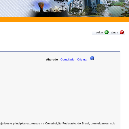
|
voltar
ajuda
Alterado
Compilado
Original
tivos e princípios expressos na Constituição Federativa do Brasil, promulgamos, sob