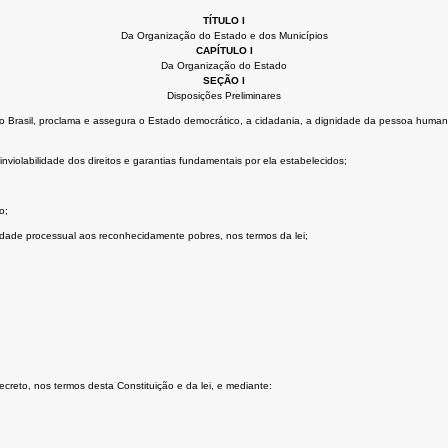
TÍTULO I
Da Organização do Estado e dos Municípios
CAPÍTULO I
Da Organização do Estado
SEÇÃO I
Disposições Preliminares
Brasil, proclama e assegura o Estado democrático, a cidadania, a dignidade da pessoa humana, os 
nviolabilidade dos direitos e garantias fundamentais por ela estabelecidos;
o;
uidade processual aos reconhecidamente pobres, nos termos da lei;
secreto, nos termos desta Constituição e da lei, e mediante: