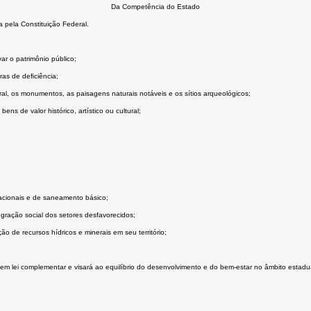
Da Competência do Estado
 pela Constituição Federal.
ar o patrimônio público;
ras de deﬁciência;
tural, os monumentos, as paisagens naturais notáveis e os sítios arqueológicos;
ns de valor histórico, artístico ou cultural;
acionais e de saneamento básico;
gração social dos setores desfavorecidos;
ão de recursos hídricos e minerais em seu território;
em lei complementar e visará ao equilíbrio do desenvolvimento e do bem-estar no âmbito estadua