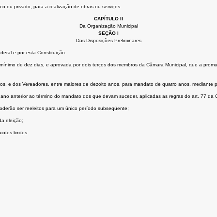
o ou privado, para a realização de obras ou serviços.
CAPÍTULO II
Da Organização Municipal
SEÇÃO I
Das Disposições Preliminares
eral e por esta Constituição.
cio mínimo de dez dias, e aprovada por dois terços dos membros da Câmara Municipal, que a promu
m anos, e dos Vereadores, entre maiores de dezoito anos, para mandato de quatro anos, mediante p
o ano anterior ao término do mandato dos que devam suceder, aplicadas as regras do art. 77 da C
oderão ser reeleitos para um único período subseqüente;
da eleição;
ntes limites: