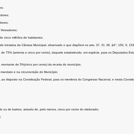
es;
adores;
dores;
m Vereadores;
e cinco milhões de habitantes.
de iniciativa da Câmara Municipal, observado o que dispõem os arts. 37, XI, 39, §4°, 150, II, 153,
o de 75% (setenta e cinco por cento), daquele estabelecido, em espécie, para os Deputados Estadu
montante de 5%(cinco por cento) da receita do município;
o mandato e na circunscrição do Município;
er, ao disposto na Constituição Federal, para os membros do Congresso Nacional, e nesta Consti
ade ou de bairros, através de, pelo menos, cinco por cento do eleitorado;
.