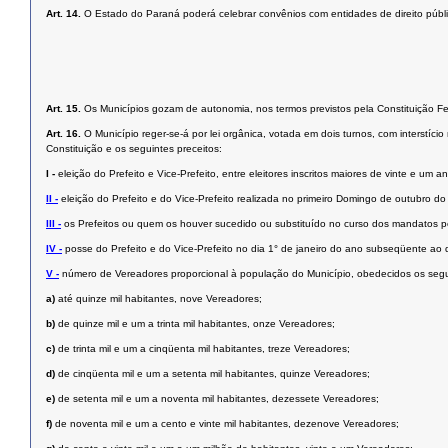
Art. 14.
O Estado do Paraná poderá celebrar convênios com entidades de direito públic
Art. 15.
Os Municípios gozam de autonomia, nos termos previstos pela Constituição Fed
Art. 16.
O Município reger-se-á por lei orgânica, votada em dois turnos, com interstí
Constituição e os seguintes preceitos:
I -
eleição do Prefeito e Vice-Prefeito, entre eleitores inscritos maiores de vinte e u
II -
eleição do Prefeito e do Vice-Prefeito realizada no primeiro Domingo de outubro d
III -
os Prefeitos ou quem os houver sucedido ou substituído no curso dos mandatos p
IV -
posse do Prefeito e do Vice-Prefeito no dia 1° de janeiro do ano subseqüente ao 
V -
número de Vereadores proporcional à população do Município, obedecidos os segui
a)
até quinze mil habitantes, nove Vereadores;
b)
de quinze mil e um a trinta mil habitantes, onze Vereadores;
c)
de trinta mil e um a cinqüenta mil habitantes, treze Vereadores;
d)
de cinqüenta mil e um a setenta mil habitantes, quinze Vereadores;
e)
de setenta mil e um a noventa mil habitantes, dezessete Vereadores;
f)
de noventa mil e um a cento e vinte mil habitantes, dezenove Vereadores;