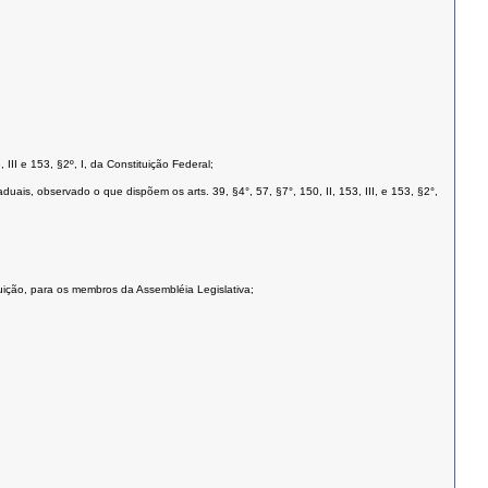
 III e 153, §2º, I, da Constituição Federal;
ais, observado o que dispõem os arts. 39, §4°, 57, §7°, 150, II, 153, III, e 153, §2°,
tuição, para os membros da Assembléia Legislativa;