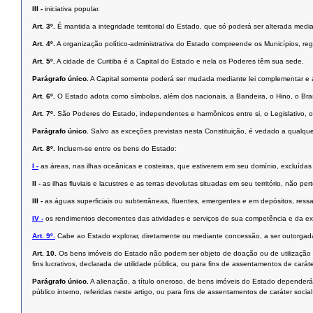
III -
iniciativa popular.
Art. 3º.
É mantida a integridade territorial do Estado, que só poderá ser alterada medi
Art. 4º.
A organização político-administrativa do Estado compreende os Municípios, regi
Art. 5º.
A cidade de Curitiba é a Capital do Estado e nela os Poderes têm sua sede.
Parágrafo único.
A Capital somente poderá ser mudada mediante lei complementar e ap
Art. 6º.
O Estado adota como símbolos, além dos nacionais, a Bandeira, o Hino, o Bra
Art. 7º.
São Poderes do Estado, independentes e harmônicos entre si, o Legislativo, o 
Parágrafo único.
Salvo as exceções previstas nesta Constituição, é vedado a qualqu
Art. 8º.
Incluem-se entre os bens do Estado:
I -
as áreas, nas ilhas oceânicas e costeiras, que estiverem em seu domínio, excluídas
II -
as ilhas ﬂuviais e lacustres e as terras devolutas situadas em seu território, não pe
III -
as águas superﬁciais ou subterrâneas, ﬂuentes, emergentes e em depósitos, ressal
IV -
os rendimentos decorrentes das atividades e serviços de sua competência e da e
Art. 9º.
Cabe ao Estado explorar, diretamente ou mediante concessão, a ser outorgada a
Art. 10.
Os bens imóveis do Estado não podem ser objeto de doação ou de utilização gra
ﬁns lucrativos, declarada de utilidade pública, ou para ﬁns de assentamentos de caráte
Parágrafo único.
A alienação, a título oneroso, de bens imóveis do Estado dependerá 
público interno, referidas neste artigo, ou para ﬁns de assentamentos de caráter social