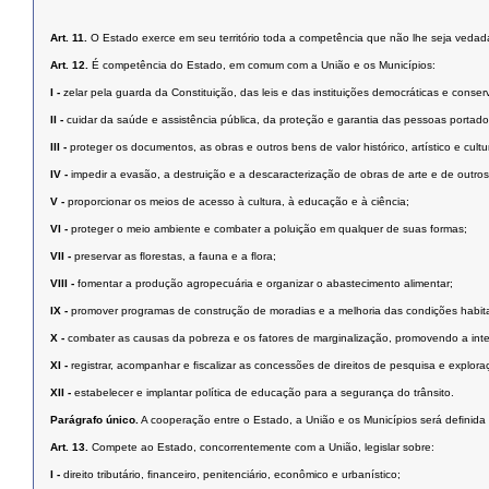
Art. 11.
O Estado exerce em seu território toda a competência que não lhe seja vedada
Art. 12.
É competência do Estado, em comum com a União e os Municípios:
I -
zelar pela guarda da Constituição, das leis e das instituições democráticas e conserv
II -
cuidar da saúde e assistência pública, da proteção e garantia das pessoas portado
III -
proteger os documentos, as obras e outros bens de valor histórico, artístico e cul
IV -
impedir a evasão, a destruição e a descaracterização de obras de arte e de outros be
V -
proporcionar os meios de acesso à cultura, à educação e à ciência;
VI -
proteger o meio ambiente e combater a poluição em qualquer de suas formas;
VII -
preservar as ﬂorestas, a fauna e a ﬂora;
VIII -
fomentar a produção agropecuária e organizar o abastecimento alimentar;
IX -
promover programas de construção de moradias e a melhoria das condições habit
X -
combater as causas da pobreza e os fatores de marginalização, promovendo a inte
XI -
registrar, acompanhar e ﬁscalizar as concessões de direitos de pesquisa e exploraç
XII -
estabelecer e implantar política de educação para a segurança do trânsito.
Parágrafo único.
A cooperação entre o Estado, a União e os Municípios será deﬁnida 
Art. 13.
Compete ao Estado, concorrentemente com a União, legislar sobre:
I -
direito tributário, ﬁnanceiro, penitenciário, econômico e urbanístico;