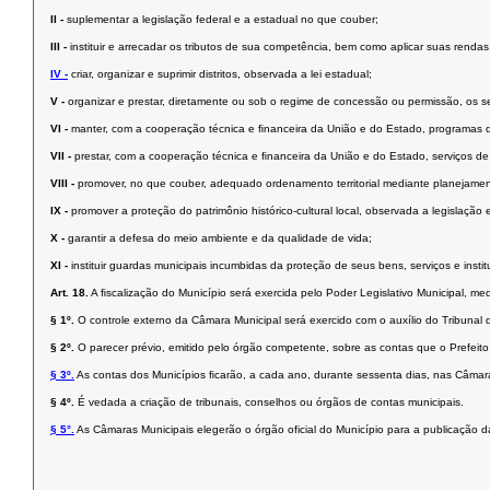
II -
suplementar a legislação federal e a estadual no que couber;
III -
instituir e arrecadar os tributos de sua competência, bem como aplicar suas renda
IV -
criar, organizar e suprimir distritos, observada a lei estadual;
V -
organizar e prestar, diretamente ou sob o regime de concessão ou permissão, os serv
VI -
manter, com a cooperação técnica e ﬁnanceira da União e do Estado, programas 
VII -
prestar, com a cooperação técnica e ﬁnanceira da União e do Estado, serviços 
VIII -
promover, no que couber, adequado ordenamento territorial mediante planejamen
IX -
promover a proteção do patrimônio histórico-cultural local, observada a legislação 
X -
garantir a defesa do meio ambiente e da qualidade de vida;
XI -
instituir guardas municipais incumbidas da proteção de seus bens, serviços e instit
Art. 18.
A ﬁscalização do Município será exercida pelo Poder Legislativo Municipal, med
§ 1º.
O controle externo da Câmara Municipal será exercido com o auxílio do Tribunal 
§ 2º.
O parecer prévio, emitido pelo órgão competente, sobre as contas que o Prefeito
§ 3º.
As contas dos Municípios ﬁcarão, a cada ano, durante sessenta dias, nas Câmaras
§ 4º.
É vedada a criação de tribunais, conselhos ou órgãos de contas municipais.
§ 5°.
As Câmaras Municipais elegerão o órgão oficial do Município para a publicação da