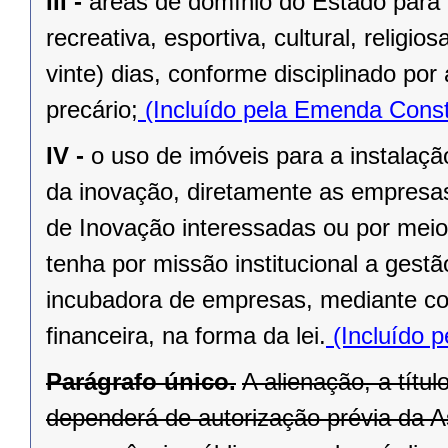
III -
áreas de domínio do Estado para 
recreativa, esportiva, cultural, religi
vinte) dias, conforme disciplinado po
precário;
(Incluído pela Emenda Const
IV -
o uso de imóveis para a instalaç
da inovação, diretamente as empresas 
de Inovação interessadas ou por meio
tenha por missão institucional a gest
incubadora de empresas, mediante cont
financeira, na forma da lei.
(Incluído p
Parágrafo único.
A alienação, a títu
dependerá de autorização prévia da A