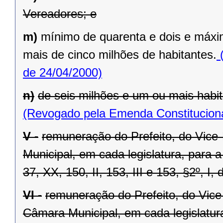
Vereadores; e
m)
mínimo de quarenta e dois e máxi
mais de cinco milhões de habitantes.
(
de 24/04/2000)
n)
de seis milhões e um ou mais habit
(Revogado pela Emenda Constituciona
V -
remuneração do Prefeito, do Vice
Municipal, em cada legislatura, para 
37, XX, 150, II, 153, III e 153, §2º, I,
VI -
remuneração do Prefeito, do Vice
Câmara Municipal, em cada legislatur