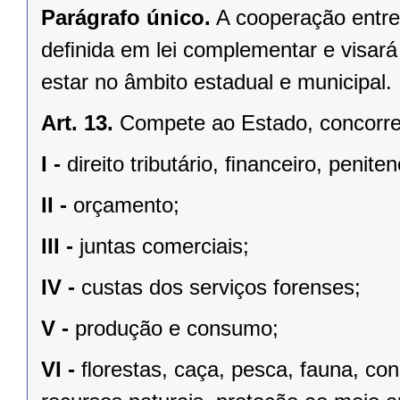
Parágrafo único.
A cooperação entre
deﬁnida em lei complementar e visará
estar no âmbito estadual e municipal.
Art. 13.
Compete ao Estado, concorren
I -
direito tributário, ﬁnanceiro, penite
II -
orçamento;
III -
juntas comerciais;
IV -
custas dos serviços forenses;
V -
produção e consumo;
VI -
ﬂorestas, caça, pesca, fauna, co