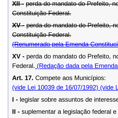
XII -
perda do mandato do Prefeito, no
Constituição Federal.
XV -
perda do mandato do Prefeito, no
Constituição Federal.
(Renumerado pela Emenda Constitucio
XV -
perda do mandato do Prefeito, no
Federal.
(Redação dada pela Emenda C
Art. 17.
Compete aos Municípios:
(vide Lei 10039 de 16/07/1992)
(vide 
I -
legislar sobre assuntos de interesse
II -
suplementar a legislação federal e