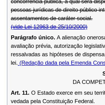
concorrência pública, a qual será di
pessoas jurídicas de direito público in
assentamentos de caráter social.
(vide Lei 12963 de 25/10/2000)
Parágrafo único.
A alienação oneros
avaliação prévia, autorização legislati
ressalvadas as hipóteses de dispensa o
lei.
(Redação dada pela Emenda Consti
DA COMPET
Art. 11.
O Estado exerce em seu terri
vedada pela Constituição Federal.