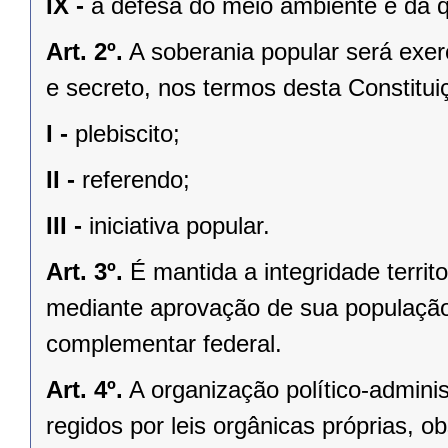
IX -
a defesa do meio ambiente e da q
Art. 2º.
A soberania popular será exerc
e secreto, nos termos desta Constituiç
I -
plebiscito;
II -
referendo;
III -
iniciativa popular.
Art. 3º.
É mantida a integridade territ
mediante aprovação de sua população, 
complementar federal.
Art. 4º.
A organização político-admini
regidos por leis orgânicas próprias, o