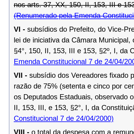
nos arts. 37, XX, 150, II, 153, III e 15
(Renumerado pela Emenda Constitucio
VI -
subsídios do Prefeito, do Vice-Pr
lei de iniciativa da Câmara Municipal,
§4°, 150, II, 153, III e 153, §2º, I, da
Emenda Constitucional 7 de 24/04/20
VII -
subsídio dos Vereadores fixado po
razão de 75% (setenta e cinco por cen
os Deputados Estaduais, observado o 
II, 153, III, e 153, §2°, I, da Constitui
Constitucional 7 de 24/04/2000)
VIII -
o total da despesa com a remu