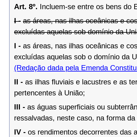
Art. 8º.
Incluem-se entre os bens do 
I -
as áreas, nas ilhas oceânicas e co
excluídas aquelas sob domínio da Uniã
I -
as áreas, nas ilhas oceânicas e co
excluídas aquelas sob o domínio da Un
(Redação dada pela Emenda Constituc
II -
as ilhas ﬂuviais e lacustres e as t
pertencentes à União;
III -
as águas superﬁciais ou subterrâ
ressalvadas, neste caso, na forma da 
IV -
os rendimentos decorrentes das a