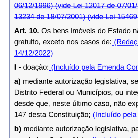
06/12/1996)
(vide Lei 12017 de 07/01
13234 de 18/07/2001)
(vide Lei 15469
Art. 10.
Os bens imóveis do Estado n
gratuito, exceto nos casos de:
(Redaçã
14/12/2022)
I -
doação:
(Incluído pela Emenda Cons
a)
mediante autorização legislativa, se
Distrito Federal ou Municípios, ou inte
desde que, neste último caso, não exp
147 desta Constituição;
(Incluído pel
b)
mediante autorização legislativa, p