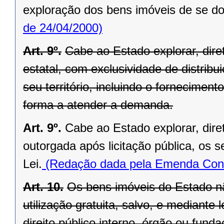
exploração dos bens imóveis de se do
de 24/04/2000)
Art. 9º.
Cabe ao Estado explorar, di
estatal, com exclusividade de distrib
seu território, incluindo o forneciment
forma a atender a demanda.
Art. 9º.
Cabe ao Estado explorar, dir
outorgada após licitação pública, os s
Lei.
(Redação dada pela Emenda Const
Art. 10.
Os bens imóveis do Estado n
utilização gratuita, salvo, e mediante l
direito público interno, órgão ou fund