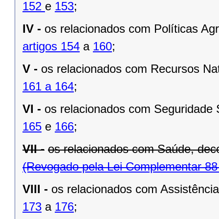
152
e
153
;
IV -
os relacionados com Políticas Agr
artigos 154
a
160
;
V -
os relacionados com Recursos Natu
161 a 164
;
VI -
os relacionados com Seguridade S
165
e
166
;
VII -
os relacionados com Saúde, dec
(Revogado pela Lei Complementar 88
VIII -
os relacionados com Assistência
173
a
176
;