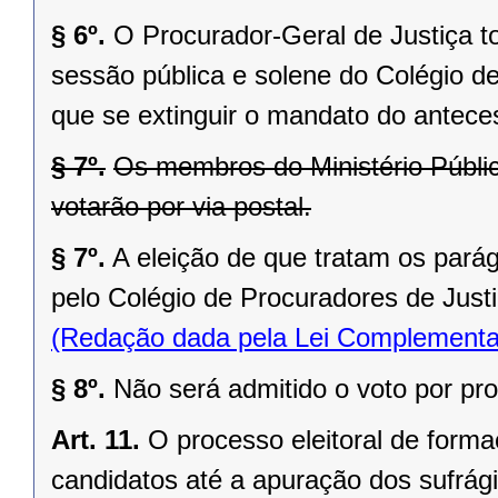
§ 6º.
O Procurador-Geral de Justiça t
sessão pública e solene do Colégio d
que se extinguir o mandato do antece
§ 7º.
Os membros do Ministério Públic
votarão por via postal.
§ 7º.
A eleição de que tratam os parág
pelo Colégio de Procuradores de Justi
(Redação dada pela Lei Complementa
§ 8º.
Não será admitido o voto por pr
Art. 11.
O processo eleitoral de formaç
candidatos até a apuração dos sufrág