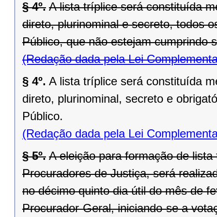
§ 4º.
A lista tríplice será constituída
direto, plurinominal e secreto, todos 
Público, que não estejam cumprindo sa
(Redação dada pela Lei Complementa
§ 4º.
A lista tríplice será constituída
direto, plurinominal, secreto e obrigató
Público.
(Redação dada pela Lei Complementa
§ 5º.
A eleição para formação de lista 
Procuradores de Justiça, será realiza
no décimo quinto dia útil do mês de f
Procurador-Geral, iniciando-se a vot