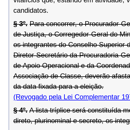
candidatos.
§ 3º.
Para concorrer, o Procurador-Ge
de Justiça, o Corregedor-Geral do Min
os integrantes do Conselho Superior d
Diretor-Secretário da Procuradoria-G
de Apoio Operacional e da Coordenado
Associação de Classe, deverão afastar
da data fixada para a eleição.
(Revogado pela Lei Complementar 19
§ 4º.
A lista tríplice será constituída
direto, plurinominal e secreto, os inte