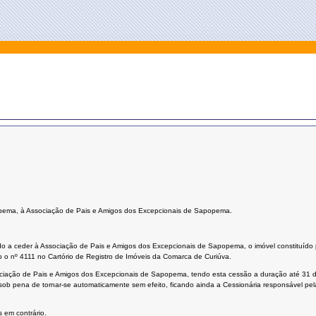
popema, à Associação de Pais e Amigos dos Excepcionais de Sapopema.
ado a ceder à Associação de Pais e Amigos dos Excepcionais de Sapopema, o imóvel constituído 
b o nº 4111 no Cartório de Registro de Imóveis da Comarca de Curiúva.
 Associação de Pais e Amigos dos Excepcionais de Sapopema, tendo esta cessão a duração até 31
ros, sob pena de tornar-se automaticamente sem efeito, ficando ainda a Cessionária responsáve
 em contrário.