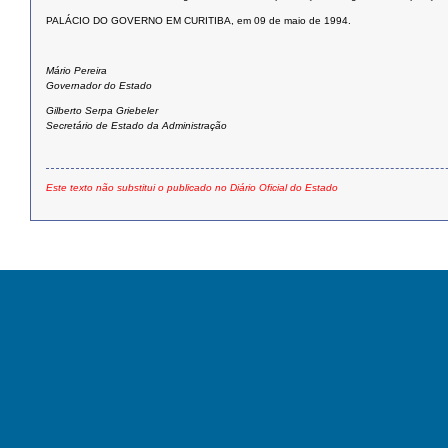
PALÁCIO DO GOVERNO EM CURITIBA, em 09 de maio de 1994.
Mário Pereira
Governador do Estado
Gilberto Serpa Griebeler
Secretário de Estado da Administração
Este texto não substitui o publicado no Diário Oficial do Estado