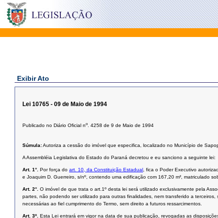
Exibir Ato
Lei 10765 - 09 de Maio de 1994
o
Publicado no Diário Oficial n
. 4258 de 9 de Maio de 1994
Súmula:
Autoriza a cessão do imóvel que especifica, localizado no Município de Sa
A Assembléia Legislativa do Estado do Paraná decretou e eu sanciono a seguinte lei:
Art. 1°.
Por força do
art. 10, da Constituição Estadual
, fica o Poder Executivo autoriz
e Joaquim D. Guerreiro, s/nº, contendo uma edificação com 167,20 m², matriculado so
Art. 2°.
O imóvel de que trata o art.1º desta lei será utilizado exclusivamente pela
partes, não podendo ser utilizado para outras finalidades, nem transferido a tercei
necessárias ao fiel cumprimento do Termo, sem direito a futuros ressarcimentos.
Art. 3º.
Esta Lei entrará em vigor na data de sua publicação, revogadas as disposições