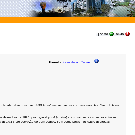
|
voltar
ajuda
Alterado
Compilado
Original
pelo lote urbano medindo 599,40 m², sito na confluência das ruas Gov. Manoel Ribas
 de dezembro de 1994, prorrogável por 4 (quatro) anos, mediante consenso entre as
l pela guarda e conservação do bem cedido, bem como pelas medidas e despesas