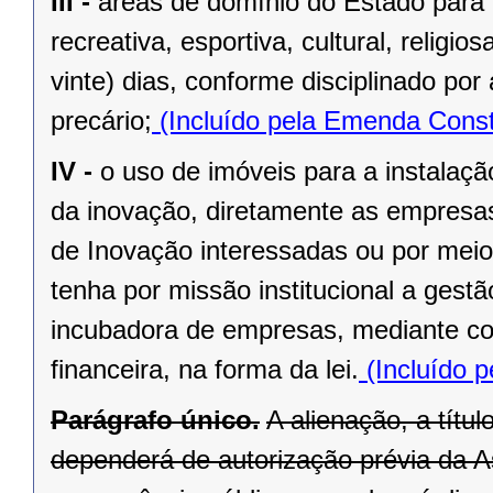
III -
áreas de domínio do Estado para 
recreativa, esportiva, cultural, religi
vinte) dias, conforme disciplinado po
precário;
(Incluído pela Emenda Const
IV -
o uso de imóveis para a instalaç
da inovação, diretamente as empresas 
de Inovação interessadas ou por meio
tenha por missão institucional a gest
incubadora de empresas, mediante cont
financeira, na forma da lei.
(Incluído p
Parágrafo único.
A alienação, a títu
dependerá de autorização prévia da A