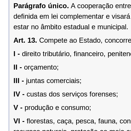
Parágrafo único.
A cooperação entre
deﬁnida em lei complementar e visará
estar no âmbito estadual e municipal.
Art. 13.
Compete ao Estado, concorren
I -
direito tributário, ﬁnanceiro, penite
II -
orçamento;
III -
juntas comerciais;
IV -
custas dos serviços forenses;
V -
produção e consumo;
VI -
ﬂorestas, caça, pesca, fauna, co