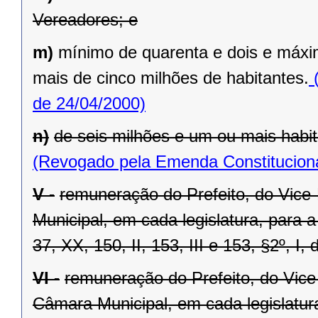
Vereadores; e
m)
mínimo de quarenta e dois e máxi
mais de cinco milhões de habitantes.
(
de 24/04/2000)
n)
de seis milhões e um ou mais habit
(Revogado pela Emenda Constituciona
V -
remuneração do Prefeito, do Vice
Municipal, em cada legislatura, para 
37, XX, 150, II, 153, III e 153, §2º, I,
VI -
remuneração do Prefeito, do Vice
Câmara Municipal, em cada legislatur