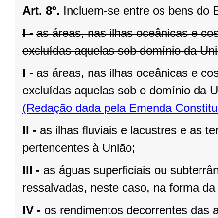
Art. 8º.
Incluem-se entre os bens do 
I -
as áreas, nas ilhas oceânicas e co
excluídas aquelas sob domínio da Uniã
I -
as áreas, nas ilhas oceânicas e co
excluídas aquelas sob o domínio da Un
(Redação dada pela Emenda Constituc
II -
as ilhas ﬂuviais e lacustres e as t
pertencentes à União;
III -
as águas superﬁciais ou subterrâ
ressalvadas, neste caso, na forma da 
IV -
os rendimentos decorrentes das a