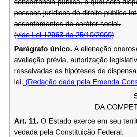
concorrência pública, a qual será di
pessoas jurídicas de direito público in
assentamentos de caráter social.
(vide Lei 12963 de 25/10/2000)
Parágrafo único.
A alienação oneros
avaliação prévia, autorização legislati
ressalvadas as hipóteses de dispensa o
lei.
(Redação dada pela Emenda Consti
DA COMPET
Art. 11.
O Estado exerce em seu terri
vedada pela Constituição Federal.