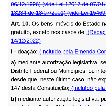
06/12/1996)
(vide Lei 12017 de 07/01
13234 de 18/07/2001)
(vide Lei 15469
Art. 10.
Os bens imóveis do Estado n
gratuito, exceto nos casos de:
(Redaçã
14/12/2022)
I -
doação:
(Incluído pela Emenda Cons
a)
mediante autorização legislativa, se
Distrito Federal ou Municípios, ou inte
desde que, neste último caso, não exp
147 desta Constituição;
(Incluído pel
b)
mediante autorização legislativa, p