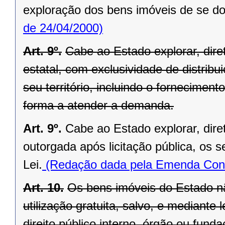
exploração dos bens imóveis de se do
de 24/04/2000)
Art. 9º.
Cabe ao Estado explorar, di
estatal, com exclusividade de distrib
seu território, incluindo o forneciment
forma a atender a demanda.
Art. 9º.
Cabe ao Estado explorar, dir
outorgada após licitação pública, os s
Lei.
(Redação dada pela Emenda Const
Art. 10.
Os bens imóveis do Estado n
utilização gratuita, salvo, e mediante l
direito público interno, órgão ou fund