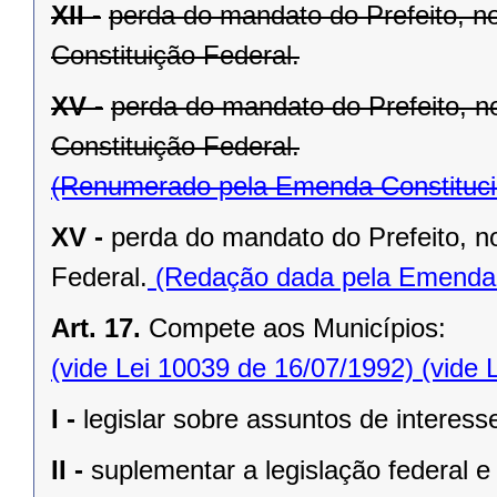
XII -
perda do mandato do Prefeito, no
Constituição Federal.
XV -
perda do mandato do Prefeito, no
Constituição Federal.
(Renumerado pela Emenda Constitucio
XV -
perda do mandato do Prefeito, no
Federal.
(Redação dada pela Emenda C
Art. 17.
Compete aos Municípios:
(vide Lei 10039 de 16/07/1992)
(vide 
I -
legislar sobre assuntos de interesse
II -
suplementar a legislação federal e