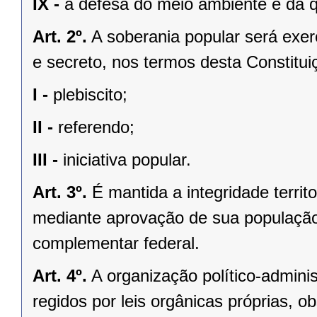
IX -
a defesa do meio ambiente e da q
Art. 2º.
A soberania popular será exerc
e secreto, nos termos desta Constituiç
I -
plebiscito;
II -
referendo;
III -
iniciativa popular.
Art. 3º.
É mantida a integridade territ
mediante aprovação de sua população, 
complementar federal.
Art. 4º.
A organização político-admini
regidos por leis orgânicas próprias, o