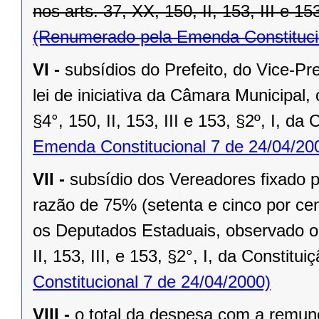
nos arts. 37, XX, 150, II, 153, III e 15
(Renumerado pela Emenda Constitucio
VI -
subsídios do Prefeito, do Vice-Pr
lei de iniciativa da Câmara Municipal,
§4°, 150, II, 153, III e 153, §2º, I, da
Emenda Constitucional 7 de 24/04/20
VII -
subsídio dos Vereadores fixado po
razão de 75% (setenta e cinco por cen
os Deputados Estaduais, observado o 
II, 153, III, e 153, §2°, I, da Constitui
Constitucional 7 de 24/04/2000)
VIII -
o total da despesa com a remu