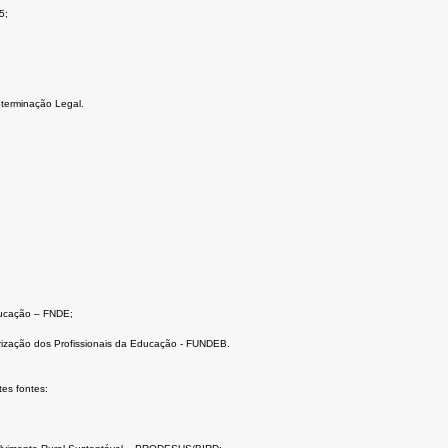
5;
eterminação Legal.
ducação – FNDE;
ização dos Profissionais da Educação - FUNDEB.
es fontes: