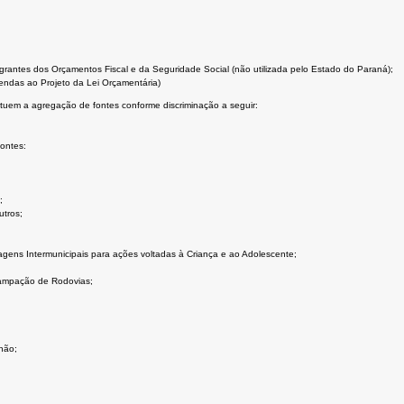
grantes dos Orçamentos Fiscal e da Seguridade Social (não utilizada pelo Estado do Paraná);
emendas ao Projeto da Lei Orçamentária)
tituem a agregação de fontes conforme discriminação a seguir:
ontes:
;
utros;
gens Intermunicipais para ações voltadas à Criança e ao Adolescente;
campação de Rodovias;
não;