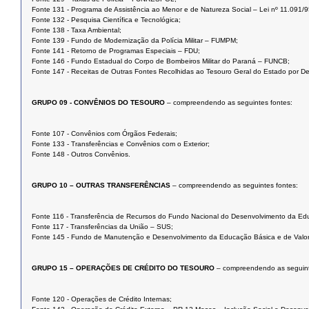
Fonte 131 - Programa de Assistência ao Menor e de Natureza Social – Lei nº 11.091/9
Fonte 132 - Pesquisa Científica e Tecnológica;
Fonte 138 - Taxa Ambiental;
Fonte 139 - Fundo de Modernização da Polícia Militar – FUMPM;
Fonte 141 - Retorno de Programas Especiais – FDU;
Fonte 146 - Fundo Estadual do Corpo de Bombeiros Militar do Paraná – FUNCB;
Fonte 147 - Receitas de Outras Fontes Recolhidas ao Tesouro Geral do Estado por D
GRUPO 09 - CONVÊNIOS DO TESOURO
– compreendendo as seguintes fontes:
Fonte 107 - Convênios com Órgãos Federais;
Fonte 133 - Transferências e Convênios com o Exterior;
Fonte 148 - Outros Convênios.
GRUPO 10 – OUTRAS TRANSFERÊNCIAS
– compreendendo as seguintes fontes:
Fonte 116 - Transferência de Recursos do Fundo Nacional do Desenvolvimento da E
Fonte 117 - Transferências da União – SUS;
Fonte 145 - Fundo de Manutenção e Desenvolvimento da Educação Básica e de Valor
GRUPO 15 – OPERAÇÕES DE CRÉDITO DO TESOURO
– compreendendo as seguint
Fonte 120 - Operações de Crédito Internas;