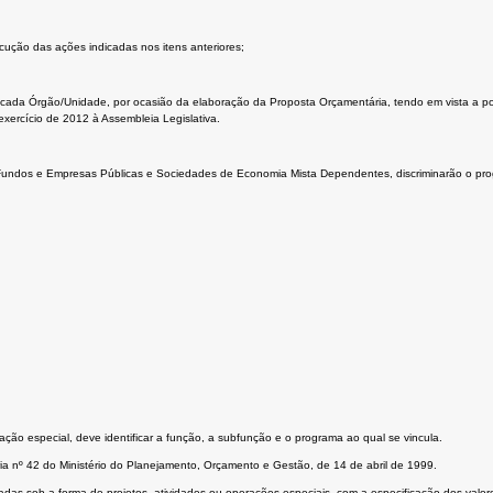
cução das ações indicadas nos itens anteriores;
 a cada Órgão/Unidade, por ocasião da elaboração da Proposta Orçamentária, tendo em vista a po
xercício de 2012 à Assembleia Legislativa.
 Fundos e Empresas Públicas e Sociedades de Economia Mista Dependentes, discriminarão o pro
ção especial, deve identificar a função, a subfunção e o programa ao qual se vincula.
ia nº 42 do Ministério do Planejamento, Orçamento e Gestão, de 14 de abril de 1999.
icadas sob a forma de projetos, atividades ou operações especiais, com a especificação dos valo