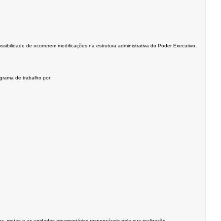
ssibilidade de ocorrerem modificações na estrutura administrativa do Poder Executivo,
grama de trabalho por:
res, metas e as unidades orçamentárias responsáveis pela sua realização.