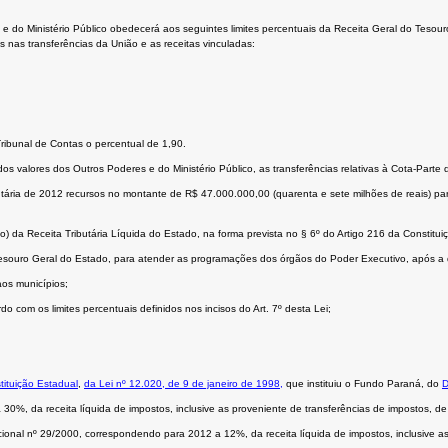
 e do Ministério Público obedecerá aos seguintes limites percentuais da Receita Geral do Tesou
es nas transferências da União e as receitas vinculadas:
ribunal de Contas o percentual de 1,90.
os valores dos Outros Poderes e do Ministério Público, as transferências relativas à Cota-Parte
ária de 2012 recursos no montante de R$ 47.000.000,00 (quarenta e sete milhões de reais) para 
 da Receita Tributária Líquida do Estado, na forma prevista no § 6º do Artigo 216 da Constitui
 Tesouro Geral do Estado, para atender as programações dos órgãos do Poder Executivo, após a
aos municípios;
o com os limites percentuais definidos nos incisos do Art. 7º desta Lei;
tituição Estadual
,
da Lei nº 12.020, de 9 de janeiro de 1998,
que instituiu o Fundo Paraná, do
D
0%, da receita líquida de impostos, inclusive as proveniente de transferências de impostos, d
al nº 29/2000, correspondendo para 2012 a 12%, da receita líquida de impostos, inclusive as 