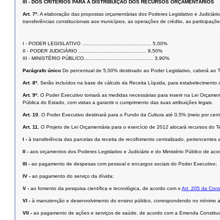
III -
DOS CRITÉRIOS PARA A DISTRIBUIÇÃO DOS RECURSOS ORÇAMENTÁRIOS
Art. 7º.
A elaboração das propostas orçamentárias dos Poderes Legislativo e Judiciário
transferências constitucionais aos municípios, as operações de crédito, as participaçõ
I - PODER LEGISLATIVO ............................................... 5,00%
II - PODER JUDICIÁRIO .............................................. 9,50%
III - MINISTÉRIO PÚBLICO............................................... 3,90%
Parágrafo único
Do percentual de 5,00% destinado ao Poder Legislativo, caberá ao T
Art. 8º.
Serão incluídos na base de cálculo da Receita Líquida, para estabelecimento d
Art. 9º.
O Poder Executivo tomará as medidas necessárias para inserir na Lei Orçament
Pública do Estado, com vistas a garantir o cumprimento das suas atribuições legais.
Art. 10.
O Poder Executivo destinará para o Fundo da Cultura até 0,5% (meio por cento)
Art. 11.
O Projeto de Lei Orçamentária para o exercício de 2012 alocará recursos do
I -
à transferência das parcelas da receita de recolhimento centralizado, pertencentes 
II -
aos orçamentos dos Poderes Legislativo e Judiciário e do Ministério Público de acord
III -
ao pagamento de despesas com pessoal e encargos sociais do Poder Executivo;
IV -
ao pagamento do serviço da dívida;
V -
ao fomento da pesquisa científica e tecnológica, de acordo com o
Art. 205 da Cons
VI -
à manutenção e desenvolvimento do ensino público, correspondendo no mínimo a 3
VII -
ao pagamento de ações e serviços de saúde, de acordo com a Emenda Constitucion