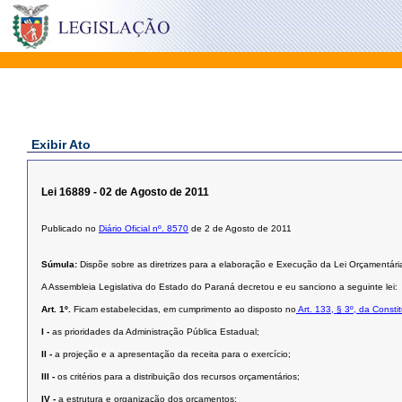
Exibir Ato
Lei 16889 - 02 de Agosto de 2011
Publicado no
Diário Oficial nº. 8570
de 2 de Agosto de 2011
Súmula:
Dispõe sobre as diretrizes para a elaboração e Execução da Lei Orçamentária
A Assembleia Legislativa do Estado do Paraná decretou e eu sanciono a seguinte lei:
Art. 1º.
Ficam estabelecidas, em cumprimento ao disposto no
Art. 133, § 3º, da Const
I -
as prioridades da Administração Pública Estadual;
II -
a projeção e a apresentação da receita para o exercício;
III -
os critérios para a distribuição dos recursos orçamentários;
IV -
a estrutura e organização dos orçamentos;