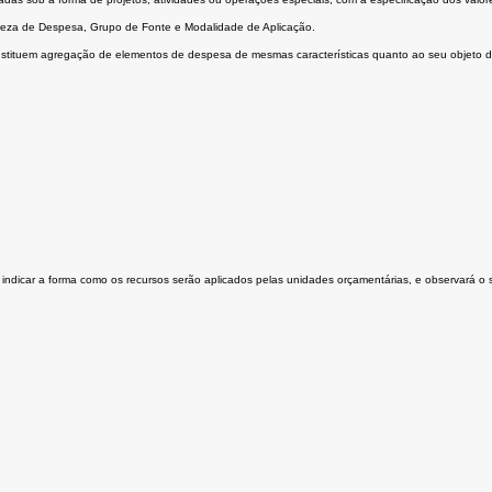
ureza de Despesa, Grupo de Fonte e Modalidade de Aplicação.
onstituem agregação de elementos de despesa de mesmas características quanto ao seu objeto de
 a indicar a forma como os recursos serão aplicados pelas unidades orçamentárias, e observará o