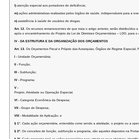
l)
atenção especial aos portadores de deficiência;
m)
ações administrativas realizadas pelos órgãos de saúde, indispensáveis para a exe
n)
assistência à saúde de usuários de drogas.
Art. 12.
Os recursos remanescentes de que trata o artigo anterior, serão distribuídos
após o encaminhamento do Projeto da Lei de Diretrizes Orçamentárias – LDO, para o e
IV -
DA ESTRUTURA E DA ORGANIZAÇÃO DOS ORÇAMENTOS
Art. 13.
Os Orçamentos Fiscal e Próprio das Autarquias, Órgãos de Regime Especial,
I -
Unidade Orçamentária;
II -
Função;
III -
Subfunção;
IV -
Programa;
V -
Projeto, Atividade ou Operação Especial;
VI -
Categoria Econômica da Despesa;
VII -
Grupo de Despesa;
VIII -
Modalidade de Aplicação; e
§ 1°.
Cada ação orçamentária, entendida como sendo a atividade, o projeto ou a opera
§ 2º.
Os conceitos de função, subfunção e programa, são aqueles dispostos na Portar
§ 3º.
Cada programa terá as ações necessárias para atingir os seus objetivos, identif