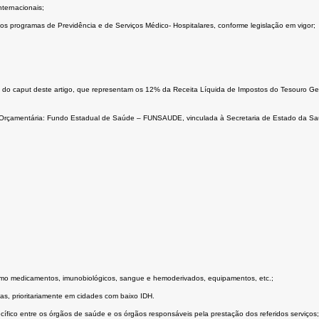
nternacionais;
 programas de Previdência e de Serviços Médico- Hospitalares, conforme legislação em vigor;
I do caput deste artigo, que representam os 12% da Receita Líquida de Impostos do Tesouro Ge
ade Orçamentária: Fundo Estadual de Saúde – FUNSAUDE, vinculada à Secretaria de Estado da S
 como medicamentos, imunobiológicos, sangue e hemoderivados, equipamentos, etc.;
s, prioritariamente em cidades com baixo IDH.
ífico entre os órgãos de saúde e os órgãos responsáveis pela prestação dos referidos serviços;