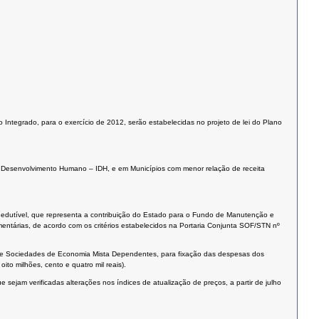
Integrado, para o exercício de 2012, serão estabelecidas no projeto de lei do Plano
e de Desenvolvimento Humano – IDH, e em Municípios com menor relação de receita
dedutível, que representa a contribuição do Estado para o Fundo de Manutenção e
ntárias, de acordo com os critérios estabelecidos na Portaria Conjunta SOF/STN nº
s e Sociedades de Economia Mista Dependentes, para fixação das despesas dos
to milhões, cento e quatro mil reais).
 sejam verificadas alterações nos índices de atualização de preços, a partir de julho