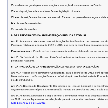
V -
as diretrizes gerais para a elaboração e execução dos orçamentos do Estado;
VI -
as disposições sobre as alterações na legislação tributária;
VII -
as disposições relativas às despesas do Estado com pessoal e encargos sociais e
IX -
disposições transitórias;
X -
demais disposições.
I -
DAS PRIORIDADES DA ADMINISTRAÇÃO PÚBLICA ESTADUAL
Art. 2º.
As metas e prioridades da Administração Pública Estadual, decorrentes das tr
Plurianual relativo ao período de 2012 a 2015, que será encaminhado para apreciaçã
Parágrafo único
O Projeto de Lei Orçamentária Anual será elaborado em consonância 
Art. 3º.
No Projeto de Lei Orçamentária Anual, a destinação dos recursos relativos a 
própria por habitante.
II -
DA PROJEÇÃO E DA APRESENTAÇÃO DA RECEITA PARA O EXERCÍCIO
Art. 4º.
A Receita de Recolhimento Centralizado, para o exercício de 2012, será apre
Desenvolvimento da Educação Básica e de Valorização dos Profissionais da Educação 
01, de 30/06/2009.
Art. 5º.
As Receitas de Recolhimento Centralizado do Tesouro Estadual e de Recolhi
Orçamentos Fiscal e Próprio da Administração Indireta do exercício de 2012, estão est
Art. 6º.
As receitas previstas no artigo anterior e consequentemente as despesas fixada
de 2011, que justifiquem uma reavaliação da previsão da receita, mediante critérios es
(vide Lei 17012 de 14/12/2011)