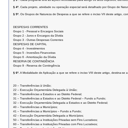
§ 4º.
Cada projeto, atividade ou operação especial será detalhado por Grupo de Nat
§ 5º.
Os Grupos de Natureza de Despesa a que se refere o inciso VII
deste artigo, c
DESPESAS CORRENTES
Grupo 1 - Pessoal e Encargos Sociais
Grupo 2 - Juros e Encargos da Dívida
Grupo 3 - Outras Despesas Correntes
DESPESAS DE CAPITAL
Grupo 4 - Investimentos
Grupo 5 - Inversões Financeiras
Grupo 6 - Amortização da Dívida
RESERVA DE CONTINGÊNCIA
Grupo 9 - Reserva de Contingência
§ 6º.
A Modalidade de Aplicação a que se refere o inciso VIII deste artigo, destina-se
20 – Transferências à União;
22 – Execução Orçamentária Delegada à União;
30 – Transferências a Estados e ao Distrito Federal;
31 – Transferências a Estados e ao Distrito Federal – Fundo a Fundo;
32 – Execução Orçamentária Delegada a Estados e ao Distrito Federal;
40 – Transferências a Municípios;
41 – Transferências a Municípios – Fundo a Fundo;
42 – Execução Orçamentária Delegada a Municípios;
50 – Transferências a Instituições Privadas sem Fins Lucrativos;
60 – Transferências a Instituições Privadas com Fins Lucrativos;