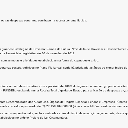
 outras despesas correntes, com base na receita corrente líquida;
ês grandes Estratégias de Governo: Paraná do Futuro, Novo Jeito de Governar e Desenvolvimento 
o da Assembleia Legislativa até 30 de setembro de 2011.
com as metas e prioridades estabelecidas na forma do caput deste artigo.
programas sociais, definidos no Plano Plurianual, conferirá prioridade às áreas de menor Índic
sentada no seu demonstrativo, com a previsão de 100% do ingresso, e com um grupo de receita 
- FUNDEB, resultando numa Receita Total Líquida do Estado para a fixação de despesas orçame
mento Descentralizado das Autarquias, Órgãos de Regime Especial, Fundos e Empresas Pública
imadas no valor aproximado de R$ 27.158.104.000,00 (vinte e sete bilhões, cento e cinquenta e oi
s com o respectivo valor, serão atualizadas antes do início da execução orçamentária, desde que
tabelecidos no próprio Projeto de Lei Orçamentária.