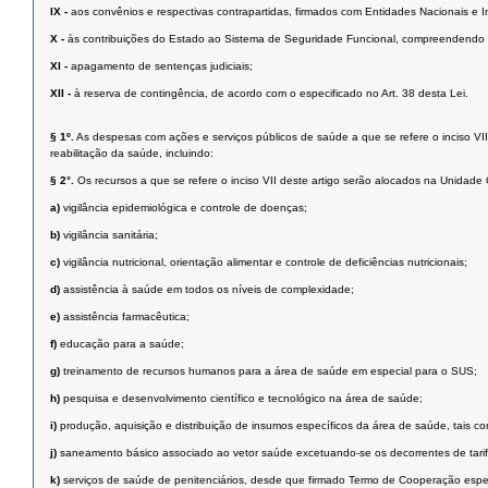
IX -
aos convênios e respectivas contrapartidas, firmados com Entidades Nacionais e I
X -
às contribuições do Estado ao Sistema de Seguridade Funcional, compreendendo os
XI -
apagamento de sentenças judiciais;
XII -
à reserva de contingência, de acordo com o especificado no Art. 38 desta Lei.
§ 1º.
As despesas com ações e serviços públicos de saúde a que se refere o inciso VI
reabilitação da saúde, incluindo:
§ 2°.
Os recursos a que se refere o inciso VII deste artigo serão alocados na Unid
a)
vigilância epidemiológica e controle de doenças;
b)
vigilância sanitária;
c)
vigilância nutricional, orientação alimentar e controle de deficiências nutricionais;
d)
assistência à saúde em todos os níveis de complexidade;
e)
assistência farmacêutica;
f)
educação para a saúde;
g)
treinamento de recursos humanos para a área de saúde em especial para o SUS;
h)
pesquisa e desenvolvimento científico e tecnológico na área de saúde;
i)
produção, aquisição e distribuição de insumos específicos da área de saúde, tais
j)
saneamento básico associado ao vetor saúde excetuando-se os decorrentes de tarifa
k)
serviços de saúde de penitenciários, desde que firmado Termo de Cooperação espec