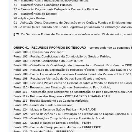
70 – Transferências a Instituições Multigovernamentais;
71 – Transferências a Consórcios Públicos;
72 – Execução Orçamentária Delegada a Consórcios Públicos;
80 – Transferências ao Exterior;
90 – Aplicações Diretas;
91 – Aplicação Direta Decorrente de Operação entre Órgãos, Fundos e Entidades Inte
99 – A definir (a ser utilizada pelo Poder Legislativo por ocasião da elaboração das 
§ 7º.
Os Grupos de Fontes de Recursos a que se refere o inciso IX
deste artigo, cons
GRUPO 01 - RECURSOS PRÓPRIOS DO TESOURO
– compreendendo as seguintes f
Fonte 100 - Ordinário não Vinculado;
Fonte 102 - Receita Condicionada da Contribuição do Servidor Público;
Fonte 103 - Receita Condicionada da LC nº 87/96;
Fonte 104 - Cota-Parte da Contribuição de Intervenção no Domínio Econômico – CIDE
Fonte 105 - Resultado da Exploração de Recursos Hídricos, Petróleo, Gás Natural e O
Fonte 106 - Fundo Especial da Procuradoria Geral do Estado do Paraná - FEPGE/PR;
Fonte 108 - Receita de Alienação de Outros Bens Móveis e Imóveis;
Fonte 109 - Recursos Provenientes de Percentual sobre a Venda de Bilhetes de Passa
Fonte 110 - Recursos para Estatização das Serventias do Foro Judicial;
Fonte 111 - Indenização pelo Excedente da Amortização de Bens Reversíveis em En
Fonte 112 - Retornos dos Programas PROSAM / PEDU / PARANASAN;
Fonte 115 - Receita Excedente dos Colégios Agrícolas;
Fonte 123 - Renda do Fundo Penitenciário;
Fonte 124 - Multas e Taxas de Saúde Pública – FUNSAUDE;
Fonte 125 - Venda de Ações e / ou Devolução de Créditos ou de Capital Subscrito ou 
Fonte 126 - Contribuições Compulsórias para a Previdência Social;
Fonte 127 - Multas e Taxas de Defesa Sanitária – FEAP;
Fonte 128 - Fundo de Reequipamento do Fisco – FUNREFISCO;
Fonte 129 - Taxas de Polícia – FUNRESPOL;