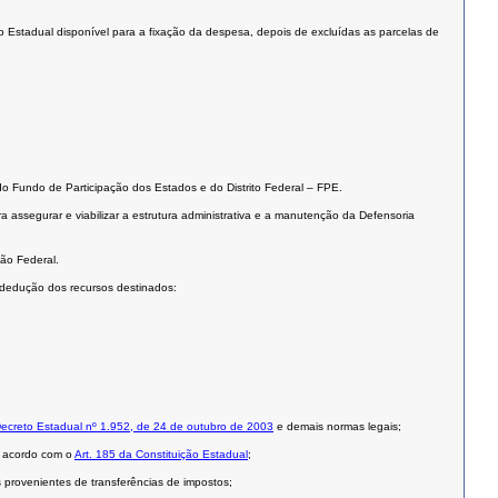
ro Estadual disponível para a fixação da despesa, depois de excluídas as parcelas de
 do Fundo de Participação dos Estados e do Distrito Federal – FPE.
assegurar e viabilizar a estrutura administrativa e a manutenção da Defensoria
ção Federal.
 dedução dos recursos destinados:
ecreto Estadual nº 1.952, de 24 de outubro de 2003
e demais normas legais;
e acordo com o
Art. 185 da Constituição Estadual
;
provenientes de transferências de impostos;