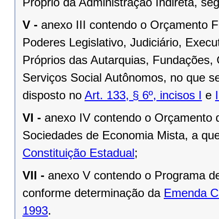
Próprio da Administração Indireta, se
V -
anexo III contendo o Orçamento F
Poderes Legislativo, Judiciário, Exec
Próprios das Autarquias, Fundações,
Serviços Social Autônomos, no que se
disposto no
Art. 133, § 6º, incisos I
e
VI -
anexo IV contendo o Orçamento d
Sociedades de Economia Mista, a que
Constituição Estadual
;
VII -
anexo V contendo o Programa d
conforme determinação da
Emenda Co
1993
.