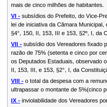
mais de cinco milhões de habitantes.
VI -
subsídios do Prefeito, do Vice-Pr
lei de iniciativa da Câmara Municipal,
§4°, 150, II, 153, III e 153, §2º, I, da
VII -
subsídio dos Vereadores fixado po
razão de 75% (setenta e cinco por cen
os Deputados Estaduais, observado o 
II, 153, III, e 153, §2°, I, da Constitui
VIII -
o total da despesa com a remu
ultrapassar o montante de 5%(cinco po
IX -
inviolabilidade dos Vereadores po