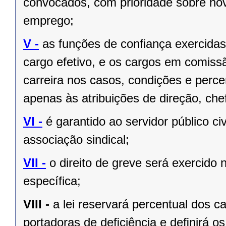
convocados, com prioridade sobre no
emprego;
V -
as funções de confiança exercida
cargo efetivo, e os cargos em comiss
carreira nos casos, condições e perce
apenas às atribuições de direção, ch
VI -
é garantido ao servidor público civi
associação sindical;
VII -
o direito de greve será exercido 
específica;
VIII -
a lei reservará percentual dos 
portadoras de deﬁciência e deﬁnirá os