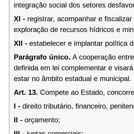
integração social dos setores desfavo
XI -
registrar, acompanhar e ﬁscalizar
exploração de recursos hídricos e mine
XII -
estabelecer e implantar política
Parágrafo único.
A cooperação entre
deﬁnida em lei complementar e visará
estar no âmbito estadual e municipal.
Art. 13.
Compete ao Estado, concorren
I -
direito tributário, ﬁnanceiro, penite
II -
orçamento;
III -
juntas comerciais;