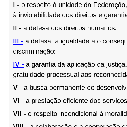
I -
o respeito à unidade da Federação,
à inviolabilidade dos direitos e garant
II -
a defesa dos direitos humanos;
III -
a defesa, a igualdade e o conseq
discriminação;
IV -
a garantia da aplicação da justiç
gratuidade processual aos reconhecid
V -
a busca permanente do desenvolvim
VI -
a prestação eﬁciente dos serviços
VII -
o respeito incondicional à morali
VIII -
a colaboração e a cooperação c