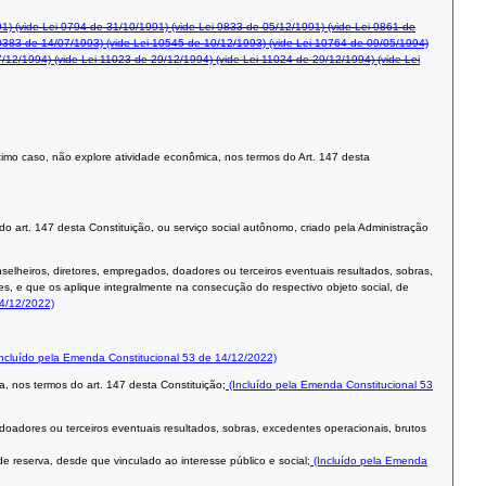
91)
(vide Lei 9794 de 31/10/1991)
(vide Lei 9833 de 05/12/1991)
(vide Lei 9861 de
0383 de 14/07/1993)
(vide Lei 10545 de 10/12/1993)
(vide Lei 10764 de 09/05/1994)
7/12/1994)
(vide Lei 11023 de 29/12/1994)
(vide Lei 11024 de 29/12/1994)
(vide Lei
 último caso, não explore atividade econômica, nos termos do Art. 147 desta
 do art. 147 desta Constituição, ou serviço social autônomo, criado pela Administração
nselheiros, diretores, empregados, doadores ou terceiros eventuais resultados, sobras,
es, e que os aplique integralmente na consecução do respectivo objeto social, de
14/12/2022)
ncluído pela Emenda Constitucional 53 de 14/12/2022)
a, nos termos do art. 147 desta Constituição;
(Incluído pela Emenda Constitucional 53
 doadores ou terceiros eventuais resultados, sobras, excedentes operacionais, brutos
e reserva, desde que vinculado ao interesse público e social;
(Incluído pela Emenda