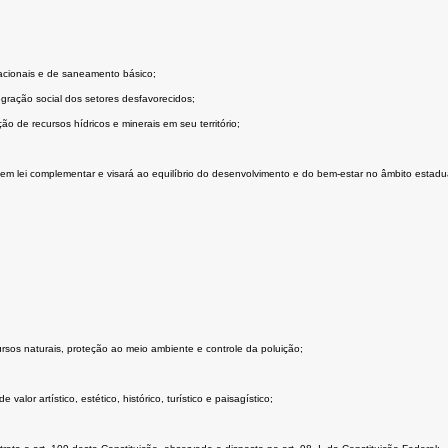
acionais e de saneamento básico;
gração social dos setores desfavorecidos;
ão de recursos hídricos e minerais em seu território;
em lei complementar e visará ao equilíbrio do desenvolvimento e do bem-estar no âmbito estadua
rsos naturais, proteção ao meio ambiente e controle da poluição;
lor artístico, estético, histórico, turístico e paisagístico;