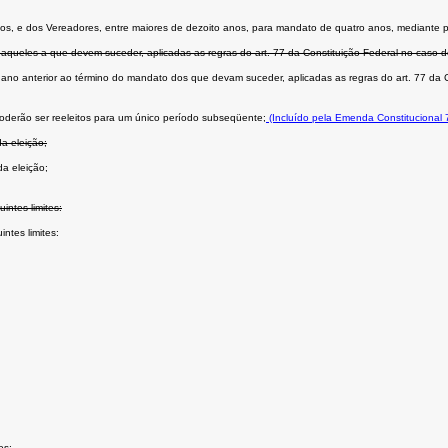
m anos, e dos Vereadores, entre maiores de dezoito anos, para mandato de quatro anos, mediante p
daqueles a que devem suceder, aplicadas as regras do art. 77 da Constituição Federal no caso d
o ano anterior ao término do mandato dos que devam suceder, aplicadas as regras do art. 77 da C
oderão ser reeleitos para um único período subseqüente;
(Incluído pela Emenda Constitucional 
a eleição;
da eleição;
ntes limites:
ntes limites:
es;