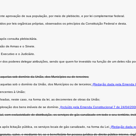
ante aprovação de sua população, por meio de plebiscito, e por lei complementar federal.
dos por leis orgânicas próprias, observados os princípios da Constituição Federal e desta.
ós consulta plebiscitária.
são de Armas e o Sinete.
Executivo e o Judiciário.
er dos poderes delegar atribuições, sendo que quem for investido na função de um deles não po
 aquelas sob domínio da União, dos Municípios ou de terceiros;
 aquelas sob o domínio da União, dos Municípios ou de terceiros;
(Redação dada pela Emenda Co
rtencentes à União;
vadas, neste caso, na forma da lei, as decorrentes de obras da União;
xploração dos bens imóveis de se domínio.
(Incluído pela Emenda Constitucional 7 de 24/04/200
com exclusividade de distribuição, os serviços de gás canalizado em todo o seu território, incl
pós licitação pública, os serviços locais de gás canalizado, na forma da Lei.
(Redação dada pe
tuita, salvo, e mediante lei, se o beneﬁciário for pessoa jurídica de direito público interno, ó