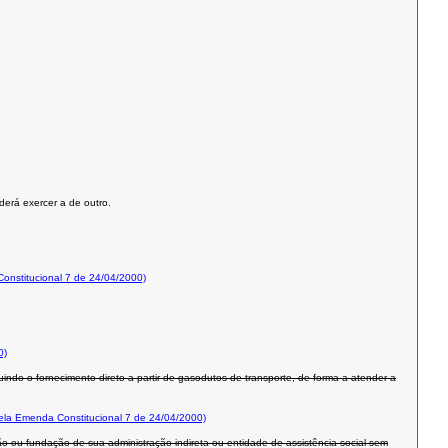
derá exercer a de outro.
nstitucional 7 de 24/04/2000)
0)
uindo o fornecimento direto a partir de gasodutos de transporte, de forma a atender a
la Emenda Constitucional 7 de 24/04/2000)
rgão ou fundação de sua administração indireta ou entidade de assistência social sem