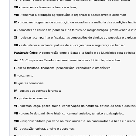
VII -
preservar as ﬂorestas, a fauna e a ﬂora;
VIII -
fomentar a produção agropecuária e organizar o abastecimento alimentar;
IX -
promover programas de construção de moradias e a melhoria das condições habit
X -
combater as causas da pobreza e os fatores de marginalização, promovendo a inte
XI -
registrar, acompanhar e ﬁscalizar as concessões de direitos de pesquisa e exploraç
XII -
estabelecer e implantar política de educação para a segurança do trânsito.
Parágrafo único.
A cooperação entre o Estado, a União e os Municípios será deﬁnida 
Art. 13.
Compete ao Estado, concorrentemente com a União, legislar sobre:
I -
direito tributário, ﬁnanceiro, penitenciário, econômico e urbanístico;
II -
orçamento;
III -
juntas comerciais;
IV -
custas dos serviços forenses;
V -
produção e consumo;
VI -
ﬂorestas, caça, pesca, fauna, conservação da natureza, defesa do solo e dos recu
VII -
proteção do patrimônio histórico, cultural, artístico, turístico e paisagístico;
VIII -
responsabilidade por dano ao meio ambiente, ao consumidor e a bens e direitos de va
IX -
educação, cultura, ensino e desportos;