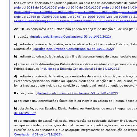
ﬁns lucrativos, declarada de utilidade pública, ou para ﬁns de assentamentos de caráte
(vide Lei 9538 de 16/01/1991)
(vide Lei 9549 de 22/01/1991)
(vide Lei 9578 de 14/03
20/12/1991)
(vide Lei 9961 de 06/05/1992)
(vide Lei 9962 de 06/05/1992)
(vide Lei 1
(vide Lei 10765 de 09/05/1994)
(vide Lei 10787 de 10/05/1994)
(vide Lei 10906 de 21
11624 de 06/12/1996)
(vide Lei 12017 de 07/01/1998)
(vide Lei 12110 de 06/04/1998
Art. 10.
Os bens imóveis do Estado não podem ser objeto de doação ou de uso gratui
I -
doação:
(Incluído pela Emenda Constitucional 53 de 14/12/2022)
a)
mediante autorização legislativa, se o beneficiário for a União, outros Estados, Dist
Constituição;
(Incluído pela Emenda Constitucional 53 de 14/12/2022)
b)
mediante autorização legislativa, para fins de assentamentos de caráter social e reg
c)
entre entes da Administração Pública direta e indireta estadual, com personalidade j
Pública Estadual;
(Incluído pela Emenda Constitucional 53 de 14/12/2022)
d)
mediante autorização legislativa, para entidades de assistência social, organização
excedentes operacionais, brutos ou líquidos, dividendos, isenções de qualquer naturez
forma imediata ou por meio da constituição de fundo patrimonial ou fundo de reserva, 
II -
uso gratuito:
(Incluído pela Emenda Constitucional 53 de 14/12/2022)
a)
por entes da Administração Pública direta ou indireta do Estado do Paraná, desde q
b)
pela União, outros Estados, Distrito Federal ou Municípios, ou entes integrantes da
de 14/12/2022)
c)
por entidades de assistência social, organização da sociedade civil sem fins lucrat
ou líquidos, dividendos, isenções de qualquer natureza, participações ou parcelas do 
exercício de suas atividades, e que os aplique integralmente na consecução do respect
Constitucional 53 de 14/12/2022)