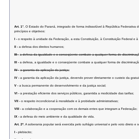
Art. 1°.
O Estado do Paraná, integrado de forma indissolúvel à República Federativa do 
princípios e objetivos:
I -
o respeito à unidade da Federação, a esta Constituição, à Constituição Federal e à i
II -
a defesa dos direitos humanos;
III -
a defesa da igualdade e o conseqüente combate a qualquer forma de discriminaç
III -
a defesa, a igualdade e o conseqüente combate a qualquer forma de discriminaçã
IV -
a garantia da aplicação da justiça;
IV -
a garantia da aplicação da justiça, devendo prover diretamente o custeio da grat
V -
a busca permanente do desenvolvimento e da justiça social;
VI -
a prestação eﬁciente dos serviços públicos, garantida a modicidade das tarifas;
VII -
o respeito incondicional à moralidade e à probidade administrativas;
VIII -
a colaboração e a cooperação com os demais entes que integram a Federação;
IX -
a defesa do meio ambiente e da qualidade de vida.
Art. 2º.
A soberania popular será exercida pelo sufrágio universal e pelo voto direto e 
I -
plebiscito;