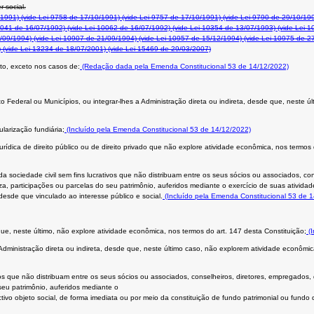
r social.
/1991)
(vide Lei 9758 de 17/10/1991)
(vide Lei 9757 de 17/10/1991)
(vide Lei 9790 de 29/10/19
0041 de 16/07/1992)
(vide Lei 10062 de 16/07/1992)
(vide Lei 10354 de 13/07/1993)
(vide Lei 1
/09/1994)
(vide Lei 10907 de 21/09/1994)
(vide Lei 10957 de 15/12/1994)
(vide Lei 10975 de 2
)
(vide Lei 13234 de 18/07/2001)
(vide Lei 15469 de 29/03/2007)
to, exceto nos casos de:
(Redação dada pela Emenda Constitucional 53 de 14/12/2022)
rito Federal ou Municípios, ou integrar-lhes a Administração direta ou indireta, desde que, neste
ularização fundiária;
(Incluído pela Emenda Constitucional 53 de 14/12/2022)
urídica de direito público ou de direito privado que não explore atividade econômica, nos termos
 da sociedade civil sem fins lucrativos que não distribuam entre os seus sócios ou associados, co
a, participações ou parcelas do seu patrimônio, auferidos mediante o exercício de suas atividad
desde que vinculado ao interesse público e social.
(Incluído pela Emenda Constitucional 53 de 
ue, neste último, não explore atividade econômica, nos termos do art. 147 desta Constituição;
(I
 Administração direta ou indireta, desde que, neste último caso, não explorem atividade econômic
ivos que não distribuam entre os seus sócios ou associados, conselheiros, diretores, empregados,
seu patrimônio, auferidos mediante o
ivo objeto social, de forma imediata ou por meio da constituição de fundo patrimonial ou fundo d