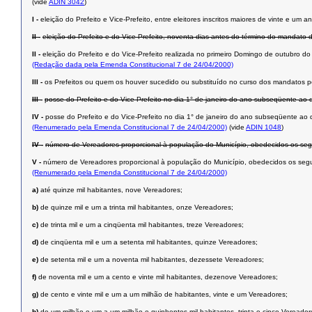
(vide
ADIN 3042
)
I -
eleição do Prefeito e Vice-Prefeito, entre eleitores inscritos maiores de vinte e u
II -
eleição do Prefeito e do Vice-Prefeito, noventa dias antes do término do mandato 
II -
eleição do Prefeito e do Vice-Prefeito realizada no primeiro Domingo de outubro d
(Redação dada pela Emenda Constitucional 7 de 24/04/2000)
III -
os Prefeitos ou quem os houver sucedido ou substituído no curso dos mandatos p
III -
posse do Prefeito e do Vice-Prefeito no dia 1° de janeiro do ano subseqüente ao d
IV -
posse do Prefeito e do Vice-Prefeito no dia 1° de janeiro do ano subseqüente ao 
(Renumerado pela Emenda Constitucional 7 de 24/04/2000)
(vide
ADIN 1048
)
IV -
número de Vereadores proporcional à população do Município, obedecidos os segui
V -
número de Vereadores proporcional à população do Município, obedecidos os segui
(Renumerado pela Emenda Constitucional 7 de 24/04/2000)
a)
até quinze mil habitantes, nove Vereadores;
b)
de quinze mil e um a trinta mil habitantes, onze Vereadores;
c)
de trinta mil e um a cinqüenta mil habitantes, treze Vereadores;
d)
de cinqüenta mil e um a setenta mil habitantes, quinze Vereadores;
e)
de setenta mil e um a noventa mil habitantes, dezessete Vereadores;
f)
de noventa mil e um a cento e vinte mil habitantes, dezenove Vereadores;
g)
de cento e vinte mil e um a um milhão de habitantes, vinte e um Vereadores;
h)
de um milhão e um a um milhão e quinhentos mil habitantes, trinta e cinco Vereador