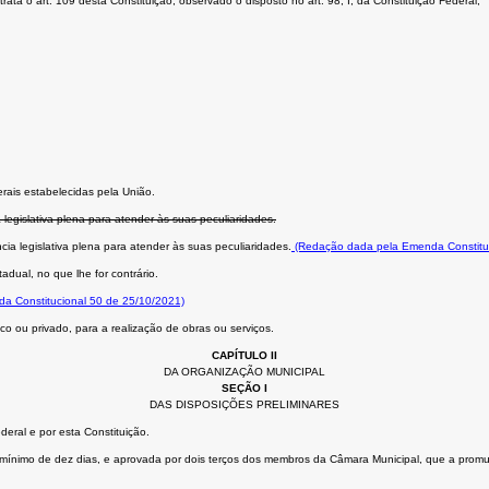
ta o art. 109 desta Constituição, observado o disposto no art. 98, I, da Constituição Federal;
rais estabelecidas pela União.
 legislativa plena para atender às suas peculiaridades.
cia legislativa plena para atender às suas peculiaridades.
(Redação dada pela Emenda Constituc
adual, no que lhe for contrário.
da Constitucional 50 de 25/10/2021)
o ou privado, para a realização de obras ou serviços.
CAPÍTULO II
DA ORGANIZAÇÃO MUNICIPAL
SEÇÃO I
DAS DISPOSIÇÕES PRELIMINARES
eral e por esta Constituição.
cio mínimo de dez dias, e aprovada por dois terços dos membros da Câmara Municipal, que a promu