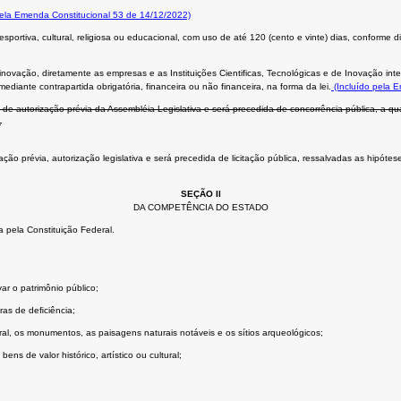
pela Emenda Constitucional 53 de 14/12/2022)
portiva, cultural, religiosa ou educacional, com uso de até 120 (cento e vinte) dias, conforme d
novação, diretamente as empresas e as Instituições Cientificas, Tecnológicas e de Inovação in
diante contrapartida obrigatória, financeira ou não financeira, na forma da lei.
(Incluído pela 
de autorização prévia da Assembléia Legislativa e será precedida de concorrência pública, a qu
.
 prévia, autorização legislativa e será precedida de licitação pública, ressalvadas as hipóteses 
SEÇÃO II
DA COMPETÊNCIA DO ESTADO
 pela Constituição Federal.
ar o patrimônio público;
ras de deﬁciência;
tural, os monumentos, as paisagens naturais notáveis e os sítios arqueológicos;
ns de valor histórico, artístico ou cultural;