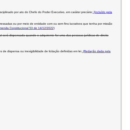
isciplinado por ato do Chefe do Poder Executivo, em caráter precário;
(Incluído pela
teressadas ou por meio de entidade com ou sem fins lucrativos que tenha por missão
Emenda Constitucional 53 de 14/12/2022)
al será dispensada quando o adquirente for uma das pessoas jurídicas de direito
de dispensa ou inexigibilidade de licitação definidas em lei.
(Redação dada pela