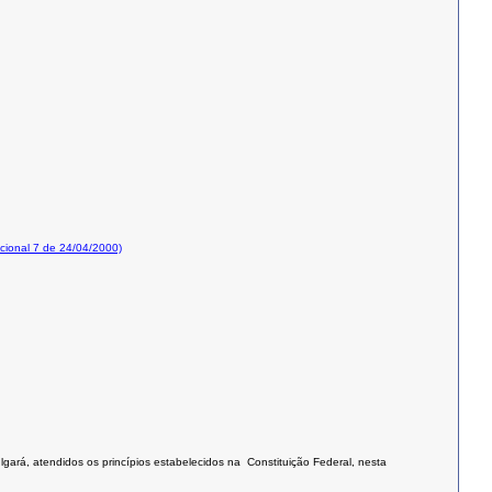
ional 7 de 24/04/2000)
lgará, atendidos os princípios estabelecidos na Constituição Federal, nesta