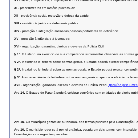
X -
criação, competência, composição e funcionamento dos juizados especiais de que tra
XI -
procedimentos em matéria processual;
XII -
previdência social, proteção e defesa da saúde;
XIII -
assistência jurídica e defensoria pública;
XIV -
proteção e integração social das pessoas portadoras de deﬁciência;
XV -
proteção à infância e à juventude;
XVI -
organização, garantias, direitos e deveres da Polícia Civil.
§ 1º.
O Estado, no exercício de sua competência suplementar, observará as normas ge
§ 2º.
Inexistindo lei federal sobre normas gerais, o Estado poderá exercer competência
§ 2º.
Inexistindo lei federal sobre as normas gerais, o Estado poderá exercer competên
§ 3º.
A superveniência de lei federal sobre normas gerais suspende a eﬁcácia da lei est
XVII -
organização, garantias, direitos e deveres da Polícia Penal.
(Incluído pela Emen
Art. 14.
O Estado do Paraná poderá celebrar convênios com entidades de direito públic
Art. 15.
Os municípios gozam de autonomia, nos termos previstos pela Constituição Fed
Art. 16.
O município reger-se-á por lei orgânica, votada em dois turnos, com interstí
Constituição e os seguintes preceitos: