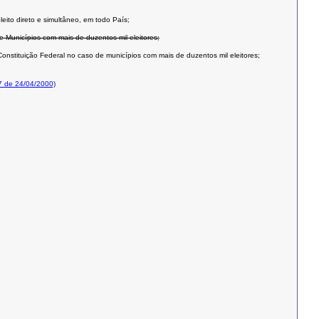
leito direto e simultâneo, em todo País;
e Municípios com mais de duzentos mil eleitores;
onstituição Federal no caso de municípios com mais de duzentos mil eleitores;
7 de 24/04/2000)