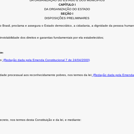
DA ORGANIZAÇÃO DO ESTADO E DOS MUNICÍPIOS
CAPÍTULO I
DA ORGANIZAÇÃO DO ESTADO
SEÇÃO I
DISPOSIÇÕES PRELIMINARES
Brasil, proclama e assegura o Estado democrático, a cidadania, a dignidade da pessoa humana, os 
nviolabilidade dos direitos e garantias fundamentais por ela estabelecidos;
ão;
o;
(Redação dada pela Emenda Constitucional 7 de 24/04/2000)
uidade processual aos reconhecidamente pobres, nos termos da lei;
(Redação dada pela Emenda C
secreto, nos termos desta Constituição e da lei, e mediante: