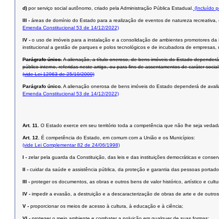
d)
por serviço social autônomo, criado pela Administração Pública Estadual.
(Incluído 
III -
áreas de domínio do Estado para a realização de eventos de natureza recreativa, es
Emenda Constitucional 53 de 14/12/2022)
IV -
o uso de imóveis para a instalação e a consolidação de ambientes promotores da i
institucional a gestão de parques e polos tecnológicos e de incubadora de empresas, me
Parágrafo único.
A alienação, a título oneroso, de bens imóveis do Estado dependerá 
público interno, referidas neste artigo, ou para ﬁns de assentamentos de caráter social
(vide Lei 12963 de 25/10/2000)
Parágrafo único.
A alienação onerosa de bens imóveis do Estado dependerá de avaliação
Emenda Constitucional 53 de 14/12/2022)
Art. 11.
O Estado exerce em seu território toda a competência que não lhe seja vedada
Art. 12.
É competência do Estado, em comum com a União e os Municípios:
(vide Lei Complementar 82 de 24/06/1998)
I -
zelar pela guarda da Constituição, das leis e das instituições democráticas e conserv
II -
cuidar da saúde e assistência pública, da proteção e garantia das pessoas portado
III -
proteger os documentos, as obras e outros bens de valor histórico, artístico e cul
IV -
impedir a evasão, a destruição e a descaracterização de obras de arte e de outros be
V -
proporcionar os meios de acesso à cultura, à educação e à ciência;
VI -
proteger o meio ambiente e combater a poluição em qualquer de suas formas;