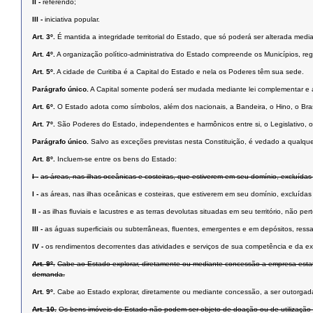
II -
referendo;
III -
iniciativa popular.
Art. 3º.
É mantida a integridade territorial do Estado, que só poderá ser alterada medi
Art. 4º.
A organização político-administrativa do Estado compreende os Municípios, regi
Art. 5º.
A cidade de Curitiba é a Capital do Estado e nela os Poderes têm sua sede.
Parágrafo único.
A Capital somente poderá ser mudada mediante lei complementar e ap
Art. 6º.
O Estado adota como símbolos, além dos nacionais, a Bandeira, o Hino, o Bra
Art. 7º.
São Poderes do Estado, independentes e harmônicos entre si, o Legislativo, o 
Parágrafo único.
Salvo as exceções previstas nesta Constituição, é vedado a qualqu
Art. 8º.
Incluem-se entre os bens do Estado:
I -
as áreas, nas ilhas oceânicas e costeiras, que estiverem em seu domínio, excluídas
I -
as áreas, nas ilhas oceânicas e costeiras, que estiverem em seu domínio, excluídas
II -
as ilhas ﬂuviais e lacustres e as terras devolutas situadas em seu território, não pe
III -
as águas superﬁciais ou subterrâneas, ﬂuentes, emergentes e em depósitos, ressal
IV -
os rendimentos decorrentes das atividades e serviços de sua competência e da e
Art. 9º.
Cabe ao Estado explorar, diretamente ou mediante concessão a empresa estatal, 
demanda.
Art. 9º.
Cabe ao Estado explorar, diretamente ou mediante concessão, a ser outorgada a
Art. 10.
Os bens imóveis do Estado não podem ser objeto de doação ou de utilização gra