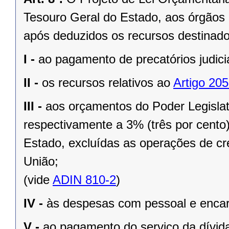
Tesouro Geral do Estado, aos órgãos 
após deduzidos os recursos destinado
I -
ao pagamento de precatórios judici
II -
os recursos relativos ao
Artigo 205
III -
aos orçamentos do Poder Legislat
respectivamente a 3% (três por cento)
Estado, excluídas as operações de cré
União;
(vide
ADIN 810-2
)
IV -
às despesas com pessoal e encar
V -
ao pagamento do serviço da dívida