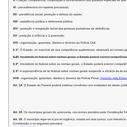
X -
criação, competência, composição e funcionamento dos juizados especiais de que tra
XI -
procedimentos em matéria processual;
XII -
previdência social, proteção e defesa da saúde;
XIII -
assistência jurídica e defensoria pública;
XIV -
proteção e integração social das pessoas portadoras de deﬁciência;
XV -
proteção à infância e à juventude;
XVI -
organização, garantias, direitos e deveres da Polícia Civil.
§ 1º.
O Estado, no exercício de sua competência suplementar, observará as normas ge
§ 2º.
Inexistindo lei federal sobre normas gerais, o Estado poderá exercer competência
§ 2º.
Inexistindo lei federal sobre as normas gerais, o Estado poderá exercer competên
§ 3º.
A superveniência de lei federal sobre normas gerais suspende a eﬁcácia da lei est
XVII -
organização, garantias, direitos e deveres da Polícia Penal.
(Incluído pela Emen
Art. 14.
O Estado do Paraná poderá celebrar convênios com entidades de direito públic
Art. 15.
Os municípios gozam de autonomia, nos termos previstos pela Constituição Fed
Art. 16.
O município reger-se-á por lei orgânica, votada em dois turnos, com interstí
Constituição e os seguintes preceitos: