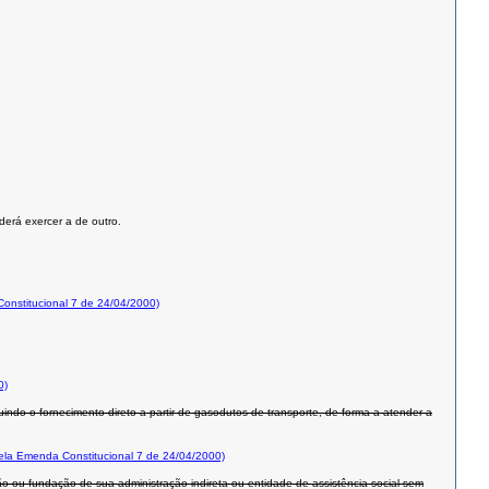
derá exercer a de outro.
nstitucional 7 de 24/04/2000)
0)
uindo o fornecimento direto a partir de gasodutos de transporte, de forma a atender a
la Emenda Constitucional 7 de 24/04/2000)
rgão ou fundação de sua administração indireta ou entidade de assistência social sem