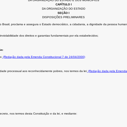
DA ORGANIZAÇÃO DO ESTADO E DOS MUNICÍPIOS
CAPÍTULO I
DA ORGANIZAÇÃO DO ESTADO
SEÇÃO I
DISPOSIÇÕES PRELIMINARES
Brasil, proclama e assegura o Estado democrático, a cidadania, a dignidade da pessoa humana, os 
nviolabilidade dos direitos e garantias fundamentais por ela estabelecidos;
ão;
o;
(Redação dada pela Emenda Constitucional 7 de 24/04/2000)
uidade processual aos reconhecidamente pobres, nos termos da lei;
(Redação dada pela Emenda C
secreto, nos termos desta Constituição e da lei, e mediante: