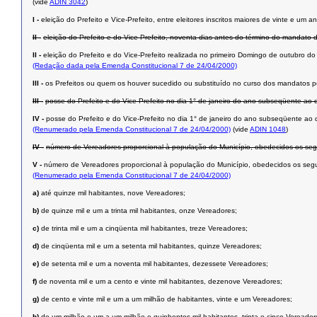
(vide
ADIN 3042
)
I -
eleição do Prefeito e Vice-Prefeito, entre eleitores inscritos maiores de vinte e u
II -
eleição do Prefeito e do Vice-Prefeito, noventa dias antes do término do mandato 
II -
eleição do Prefeito e do Vice-Prefeito realizada no primeiro Domingo de outubro d
(Redação dada pela Emenda Constitucional 7 de 24/04/2000)
III -
os Prefeitos ou quem os houver sucedido ou substituído no curso dos mandatos p
III -
posse do Prefeito e do Vice-Prefeito no dia 1° de janeiro do ano subseqüente ao d
IV -
posse do Prefeito e do Vice-Prefeito no dia 1° de janeiro do ano subseqüente ao 
(Renumerado pela Emenda Constitucional 7 de 24/04/2000)
(vide
ADIN 1048
)
IV -
número de Vereadores proporcional à população do Município, obedecidos os segui
V -
número de Vereadores proporcional à população do Município, obedecidos os segui
(Renumerado pela Emenda Constitucional 7 de 24/04/2000)
a)
até quinze mil habitantes, nove Vereadores;
b)
de quinze mil e um a trinta mil habitantes, onze Vereadores;
c)
de trinta mil e um a cinqüenta mil habitantes, treze Vereadores;
d)
de cinqüenta mil e um a setenta mil habitantes, quinze Vereadores;
e)
de setenta mil e um a noventa mil habitantes, dezessete Vereadores;
f)
de noventa mil e um a cento e vinte mil habitantes, dezenove Vereadores;
g)
de cento e vinte mil e um a um milhão de habitantes, vinte e um Vereadores;
h)
de um milhão e um a um milhão e quinhentos mil habitantes, trinta e cinco Vereador