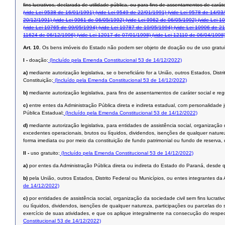
ﬁns lucrativos, declarada de utilidade pública, ou para ﬁns de assentamentos de caráte
(vide Lei 9538 de 16/01/1991)
(vide Lei 9549 de 22/01/1991)
(vide Lei 9578 de 14/03
20/12/1991)
(vide Lei 9961 de 06/05/1992)
(vide Lei 9962 de 06/05/1992)
(vide Lei 1
(vide Lei 10765 de 09/05/1994)
(vide Lei 10787 de 10/05/1994)
(vide Lei 10906 de 21
11624 de 06/12/1996)
(vide Lei 12017 de 07/01/1998)
(vide Lei 12110 de 06/04/1998
Art. 10.
Os bens imóveis do Estado não podem ser objeto de doação ou de uso gratui
I -
doação:
(Incluído pela Emenda Constitucional 53 de 14/12/2022)
a)
mediante autorização legislativa, se o beneficiário for a União, outros Estados, Dist
Constituição;
(Incluído pela Emenda Constitucional 53 de 14/12/2022)
b)
mediante autorização legislativa, para fins de assentamentos de caráter social e reg
c)
entre entes da Administração Pública direta e indireta estadual, com personalidade j
Pública Estadual;
(Incluído pela Emenda Constitucional 53 de 14/12/2022)
d)
mediante autorização legislativa, para entidades de assistência social, organização
excedentes operacionais, brutos ou líquidos, dividendos, isenções de qualquer naturez
forma imediata ou por meio da constituição de fundo patrimonial ou fundo de reserva, 
II -
uso gratuito:
(Incluído pela Emenda Constitucional 53 de 14/12/2022)
a)
por entes da Administração Pública direta ou indireta do Estado do Paraná, desde q
b)
pela União, outros Estados, Distrito Federal ou Municípios, ou entes integrantes da
de 14/12/2022)
c)
por entidades de assistência social, organização da sociedade civil sem fins lucrat
ou líquidos, dividendos, isenções de qualquer natureza, participações ou parcelas do 
exercício de suas atividades, e que os aplique integralmente na consecução do respect
Constitucional 53 de 14/12/2022)