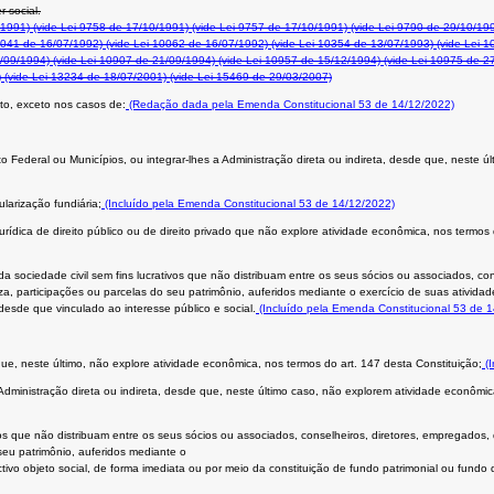
r social.
/1991)
(vide Lei 9758 de 17/10/1991)
(vide Lei 9757 de 17/10/1991)
(vide Lei 9790 de 29/10/19
0041 de 16/07/1992)
(vide Lei 10062 de 16/07/1992)
(vide Lei 10354 de 13/07/1993)
(vide Lei 1
/09/1994)
(vide Lei 10907 de 21/09/1994)
(vide Lei 10957 de 15/12/1994)
(vide Lei 10975 de 2
)
(vide Lei 13234 de 18/07/2001)
(vide Lei 15469 de 29/03/2007)
to, exceto nos casos de:
(Redação dada pela Emenda Constitucional 53 de 14/12/2022)
rito Federal ou Municípios, ou integrar-lhes a Administração direta ou indireta, desde que, neste
ularização fundiária;
(Incluído pela Emenda Constitucional 53 de 14/12/2022)
urídica de direito público ou de direito privado que não explore atividade econômica, nos termos
 da sociedade civil sem fins lucrativos que não distribuam entre os seus sócios ou associados, co
a, participações ou parcelas do seu patrimônio, auferidos mediante o exercício de suas atividad
desde que vinculado ao interesse público e social.
(Incluído pela Emenda Constitucional 53 de 
ue, neste último, não explore atividade econômica, nos termos do art. 147 desta Constituição;
(I
 Administração direta ou indireta, desde que, neste último caso, não explorem atividade econômic
ivos que não distribuam entre os seus sócios ou associados, conselheiros, diretores, empregados,
seu patrimônio, auferidos mediante o
ivo objeto social, de forma imediata ou por meio da constituição de fundo patrimonial ou fundo d