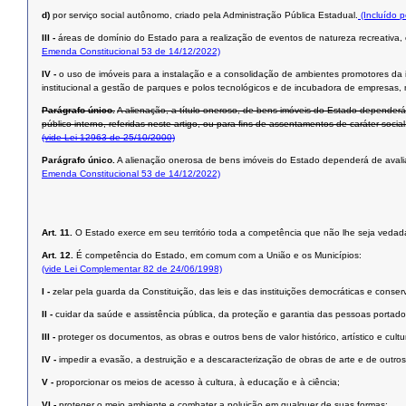
d)
por serviço social autônomo, criado pela Administração Pública Estadual.
(Incluído 
III -
áreas de domínio do Estado para a realização de eventos de natureza recreativa, es
Emenda Constitucional 53 de 14/12/2022)
IV -
o uso de imóveis para a instalação e a consolidação de ambientes promotores da i
institucional a gestão de parques e polos tecnológicos e de incubadora de empresas, me
Parágrafo único.
A alienação, a título oneroso, de bens imóveis do Estado dependerá 
público interno, referidas neste artigo, ou para ﬁns de assentamentos de caráter social
(vide Lei 12963 de 25/10/2000)
Parágrafo único.
A alienação onerosa de bens imóveis do Estado dependerá de avaliação
Emenda Constitucional 53 de 14/12/2022)
Art. 11.
O Estado exerce em seu território toda a competência que não lhe seja vedada
Art. 12.
É competência do Estado, em comum com a União e os Municípios:
(vide Lei Complementar 82 de 24/06/1998)
I -
zelar pela guarda da Constituição, das leis e das instituições democráticas e conserv
II -
cuidar da saúde e assistência pública, da proteção e garantia das pessoas portado
III -
proteger os documentos, as obras e outros bens de valor histórico, artístico e cul
IV -
impedir a evasão, a destruição e a descaracterização de obras de arte e de outros be
V -
proporcionar os meios de acesso à cultura, à educação e à ciência;
VI -
proteger o meio ambiente e combater a poluição em qualquer de suas formas;