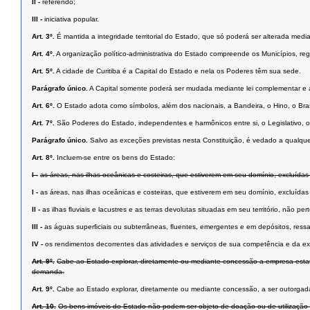
II -
referendo;
III -
iniciativa popular.
Art. 3º.
É mantida a integridade territorial do Estado, que só poderá ser alterada medi
Art. 4º.
A organização político-administrativa do Estado compreende os Municípios, regi
Art. 5º.
A cidade de Curitiba é a Capital do Estado e nela os Poderes têm sua sede.
Parágrafo único.
A Capital somente poderá ser mudada mediante lei complementar e ap
Art. 6º.
O Estado adota como símbolos, além dos nacionais, a Bandeira, o Hino, o Bra
Art. 7º.
São Poderes do Estado, independentes e harmônicos entre si, o Legislativo, o 
Parágrafo único.
Salvo as exceções previstas nesta Constituição, é vedado a qualqu
Art. 8º.
Incluem-se entre os bens do Estado:
I -
as áreas, nas ilhas oceânicas e costeiras, que estiverem em seu domínio, excluídas
I -
as áreas, nas ilhas oceânicas e costeiras, que estiverem em seu domínio, excluídas
II -
as ilhas ﬂuviais e lacustres e as terras devolutas situadas em seu território, não pe
III -
as águas superﬁciais ou subterrâneas, ﬂuentes, emergentes e em depósitos, ressal
IV -
os rendimentos decorrentes das atividades e serviços de sua competência e da e
Art. 9º.
Cabe ao Estado explorar, diretamente ou mediante concessão a empresa estatal, 
demanda.
Art. 9º.
Cabe ao Estado explorar, diretamente ou mediante concessão, a ser outorgada a
Art. 10.
Os bens imóveis do Estado não podem ser objeto de doação ou de utilização gra