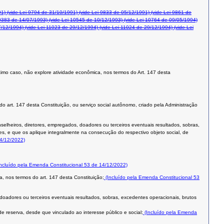
91)
(vide Lei 9794 de 31/10/1991)
(vide Lei 9833 de 05/12/1991)
(vide Lei 9861 de
0383 de 14/07/1993)
(vide Lei 10545 de 10/12/1993)
(vide Lei 10764 de 09/05/1994)
7/12/1994)
(vide Lei 11023 de 29/12/1994)
(vide Lei 11024 de 29/12/1994)
(vide Lei
 último caso, não explore atividade econômica, nos termos do Art. 147 desta
 do art. 147 desta Constituição, ou serviço social autônomo, criado pela Administração
nselheiros, diretores, empregados, doadores ou terceiros eventuais resultados, sobras,
es, e que os aplique integralmente na consecução do respectivo objeto social, de
14/12/2022)
ncluído pela Emenda Constitucional 53 de 14/12/2022)
a, nos termos do art. 147 desta Constituição;
(Incluído pela Emenda Constitucional 53
 doadores ou terceiros eventuais resultados, sobras, excedentes operacionais, brutos
e reserva, desde que vinculado ao interesse público e social;
(Incluído pela Emenda