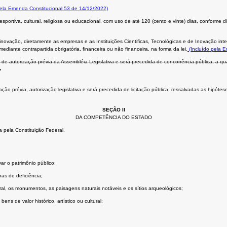
pela Emenda Constitucional 53 de 14/12/2022)
portiva, cultural, religiosa ou educacional, com uso de até 120 (cento e vinte) dias, conforme d
novação, diretamente as empresas e as Instituições Cientificas, Tecnológicas e de Inovação in
diante contrapartida obrigatória, financeira ou não financeira, na forma da lei.
(Incluído pela 
de autorização prévia da Assembléia Legislativa e será precedida de concorrência pública, a qu
.
 prévia, autorização legislativa e será precedida de licitação pública, ressalvadas as hipóteses 
SEÇÃO II
DA COMPETÊNCIA DO ESTADO
 pela Constituição Federal.
ar o patrimônio público;
ras de deﬁciência;
tural, os monumentos, as paisagens naturais notáveis e os sítios arqueológicos;
ns de valor histórico, artístico ou cultural;