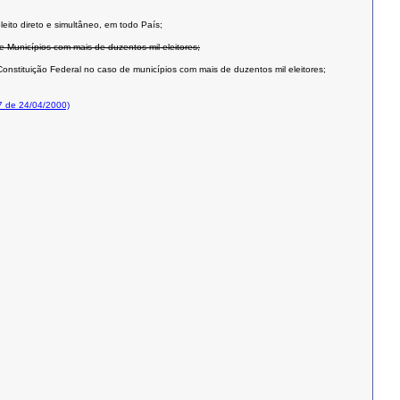
leito direto e simultâneo, em todo País;
e Municípios com mais de duzentos mil eleitores;
onstituição Federal no caso de municípios com mais de duzentos mil eleitores;
7 de 24/04/2000)