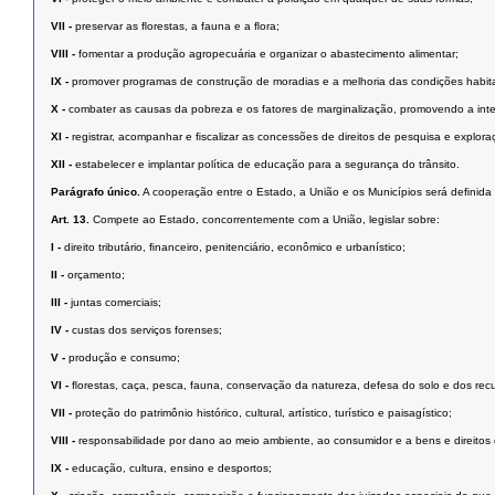
VII -
preservar as ﬂorestas, a fauna e a ﬂora;
VIII -
fomentar a produção agropecuária e organizar o abastecimento alimentar;
IX -
promover programas de construção de moradias e a melhoria das condições habit
X -
combater as causas da pobreza e os fatores de marginalização, promovendo a inte
XI -
registrar, acompanhar e ﬁscalizar as concessões de direitos de pesquisa e exploraç
XII -
estabelecer e implantar política de educação para a segurança do trânsito.
Parágrafo único.
A cooperação entre o Estado, a União e os Municípios será deﬁnida 
Art. 13.
Compete ao Estado, concorrentemente com a União, legislar sobre:
I -
direito tributário, ﬁnanceiro, penitenciário, econômico e urbanístico;
II -
orçamento;
III -
juntas comerciais;
IV -
custas dos serviços forenses;
V -
produção e consumo;
VI -
ﬂorestas, caça, pesca, fauna, conservação da natureza, defesa do solo e dos recu
VII -
proteção do patrimônio histórico, cultural, artístico, turístico e paisagístico;
VIII -
responsabilidade por dano ao meio ambiente, ao consumidor e a bens e direitos de va
IX -
educação, cultura, ensino e desportos;