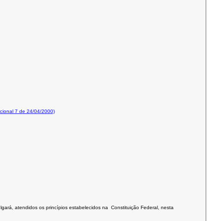
ional 7 de 24/04/2000)
lgará, atendidos os princípios estabelecidos na Constituição Federal, nesta