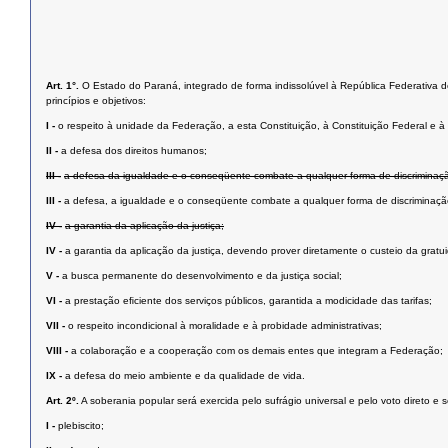
Art. 1°.
O Estado do Paraná, integrado de forma indissolúvel à República Federativa do 
princípios e objetivos:
I -
o respeito à unidade da Federação, a esta Constituição, à Constituição Federal e à i
II -
a defesa dos direitos humanos;
III -
a defesa da igualdade e o conseqüente combate a qualquer forma de discriminaç
III -
a defesa, a igualdade e o conseqüente combate a qualquer forma de discriminaçã
IV -
a garantia da aplicação da justiça;
IV -
a garantia da aplicação da justiça, devendo prover diretamente o custeio da grat
V -
a busca permanente do desenvolvimento e da justiça social;
VI -
a prestação eﬁciente dos serviços públicos, garantida a modicidade das tarifas;
VII -
o respeito incondicional à moralidade e à probidade administrativas;
VIII -
a colaboração e a cooperação com os demais entes que integram a Federação;
IX -
a defesa do meio ambiente e da qualidade de vida.
Art. 2º.
A soberania popular será exercida pelo sufrágio universal e pelo voto direto e 
I -
plebiscito;