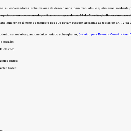
m anos, e dos Vereadores, entre maiores de dezoito anos, para mandato de quatro anos, mediante p
daqueles a que devem suceder, aplicadas as regras do art. 77 da Constituição Federal no caso d
o ano anterior ao término do mandato dos que devam suceder, aplicadas as regras do art. 77 da C
oderão ser reeleitos para um único período subseqüente;
(Incluído pela Emenda Constitucional 
a eleição;
da eleição;
ntes limites:
ntes limites:
es;