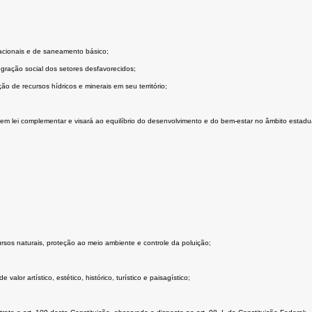
acionais e de saneamento básico;
gração social dos setores desfavorecidos;
ão de recursos hídricos e minerais em seu território;
em lei complementar e visará ao equilíbrio do desenvolvimento e do bem-estar no âmbito estadua
rsos naturais, proteção ao meio ambiente e controle da poluição;
lor artístico, estético, histórico, turístico e paisagístico;