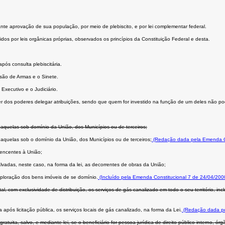
ante aprovação de sua população, por meio de plebiscito, e por lei complementar federal.
dos por leis orgânicas próprias, observados os princípios da Constituição Federal e desta.
ós consulta plebiscitária.
são de Armas e o Sinete.
Executivo e o Judiciário.
er dos poderes delegar atribuições, sendo que quem for investido na função de um deles não po
 aquelas sob domínio da União, dos Municípios ou de terceiros;
 aquelas sob o domínio da União, dos Municípios ou de terceiros;
(Redação dada pela Emenda Co
rtencentes à União;
vadas, neste caso, na forma da lei, as decorrentes de obras da União;
xploração dos bens imóveis de se domínio.
(Incluído pela Emenda Constitucional 7 de 24/04/200
com exclusividade de distribuição, os serviços de gás canalizado em todo o seu território, incl
pós licitação pública, os serviços locais de gás canalizado, na forma da Lei.
(Redação dada pe
tuita, salvo, e mediante lei, se o beneﬁciário for pessoa jurídica de direito público interno, ó