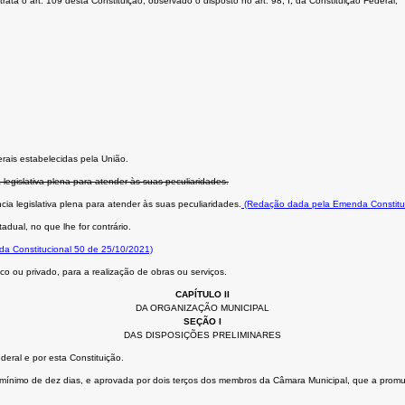
ta o art. 109 desta Constituição, observado o disposto no art. 98, I, da Constituição Federal;
rais estabelecidas pela União.
 legislativa plena para atender às suas peculiaridades.
cia legislativa plena para atender às suas peculiaridades.
(Redação dada pela Emenda Constituc
adual, no que lhe for contrário.
da Constitucional 50 de 25/10/2021)
o ou privado, para a realização de obras ou serviços.
CAPÍTULO II
DA ORGANIZAÇÃO MUNICIPAL
SEÇÃO I
DAS DISPOSIÇÕES PRELIMINARES
eral e por esta Constituição.
cio mínimo de dez dias, e aprovada por dois terços dos membros da Câmara Municipal, que a promu