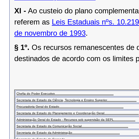
XI -
Ao custeio do plano complementa
referem as
Leis Estaduais nºs. 10.21
de novembro de 1993
.
§ 1º.
Os recursos remanescentes de qu
destinados de acordo com os limites 
Chefia do Poder Executivo...............................................................
Secretaria de Estado da Ciência, Tecnologia e Ensino Superior................................
Procuradoria Geral do Estado.....................................................................
Secretaria de Estado do Planejamento e Coordenação Geral.....................................
Administração Geral do Estado - Recursos sob supervisão da SEPL.......................
Secretaria de Estado da Comunicação Social..................................................
Secretaria de Estado da Administração...................................................