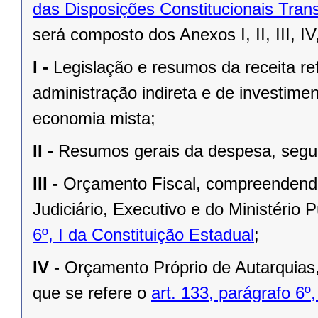
das Disposições Constitucionais Trans
será composto dos Anexos I, II, III, IV
I -
Legislação e resumos da receita ref
administração indireta e de investim
economia mista;
II -
Resumos gerais da despesa, segun
III -
Orçamento Fiscal, compreendendo
Judiciário, Executivo e do Ministério 
6º, I da Constituição Estadual
;
IV -
Orçamento Próprio de Autarquias
que se refere o
art. 133, parágrafo 6º