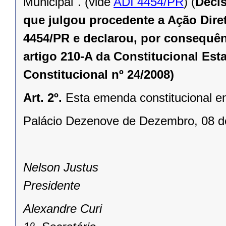
Municipal". (vide
ADI 4454/PR
) (
Decis
que julgou procedente a Ação Diret
4454/PR e declarou, por consequênc
artigo 210-A da Constitucional Est
Constitucional nº 24/2008)
Art. 2º.
Esta emenda constitucional en
Palácio Dezenove de Dezembro, 08 de
Nelson Justus
Presidente
Alexandre Curi