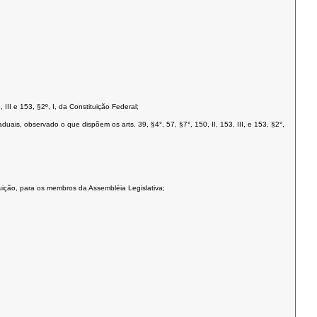
 III e 153, §2º, I, da Constituição Federal;
ais, observado o que dispõem os arts. 39, §4°, 57, §7°, 150, II, 153, III, e 153, §2°,
tuição, para os membros da Assembléia Legislativa;