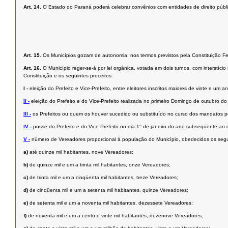
Art. 14.
O Estado do Paraná poderá celebrar convênios com entidades de direito públic
Art. 15.
Os Municípios gozam de autonomia, nos termos previstos pela Constituição Fed
Art. 16.
O Município reger-se-á por lei orgânica, votada em dois turnos, com interstí
Constituição e os seguintes preceitos:
I -
eleição do Prefeito e Vice-Prefeito, entre eleitores inscritos maiores de vinte e u
II -
eleição do Prefeito e do Vice-Prefeito realizada no primeiro Domingo de outubro d
III -
os Prefeitos ou quem os houver sucedido ou substituído no curso dos mandatos p
IV -
posse do Prefeito e do Vice-Prefeito no dia 1° de janeiro do ano subseqüente ao 
V -
número de Vereadores proporcional à população do Município, obedecidos os segui
a)
até quinze mil habitantes, nove Vereadores;
b)
de quinze mil e um a trinta mil habitantes, onze Vereadores;
c)
de trinta mil e um a cinqüenta mil habitantes, treze Vereadores;
d)
de cinqüenta mil e um a setenta mil habitantes, quinze Vereadores;
e)
de setenta mil e um a noventa mil habitantes, dezessete Vereadores;
f)
de noventa mil e um a cento e vinte mil habitantes, dezenove Vereadores;