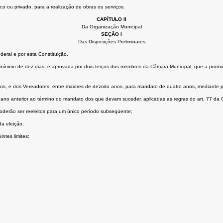
o ou privado, para a realização de obras ou serviços.
CAPÍTULO II
Da Organização Municipal
SEÇÃO I
Das Disposições Preliminares
eral e por esta Constituição.
cio mínimo de dez dias, e aprovada por dois terços dos membros da Câmara Municipal, que a promu
m anos, e dos Vereadores, entre maiores de dezoito anos, para mandato de quatro anos, mediante p
o ano anterior ao término do mandato dos que devam suceder, aplicadas as regras do art. 77 da C
oderão ser reeleitos para um único período subseqüente;
da eleição;
ntes limites: