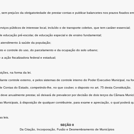
s, sem prejuízo da obrigatoriedade de prestar contas e publicar balancetes nos prazos ﬁxados em 
iços públicos de interesse local, incluído o de transporte coletivo, que tem caráter essencial;
de educação pré-escolar, de educação especial e de ensino fundamental;
de atendimento à saúde da população;
to e controle do uso, do parcelamento e da ocupação do solo urbano;
e a ação ﬁscalizadora federal e estadual;
uições, na forma da lei.
iante controle externo, e pelos sistemas de controle interno do Poder Executivo Municipal, na for
de Contas do Estado, competindo-lhe, no que couber, o disposto no art. 75 desta Constituição.
 deve anualmente prestar, só deixará de prevalecer por decisão de dois terços da Câmara Munici
 Municipais, à disposição de qualquer contribuinte, para exame e apreciação, o qual poderá ques
s leis.
SEÇÃO II
Da Criação, Incorporação, Fusão e Desmembramento de Municípios