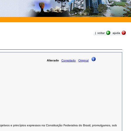
|
voltar
ajuda
Alterado
Compilado
Original
tivos e princípios expressos na Constituição Federativa do Brasil, promulgamos, sob