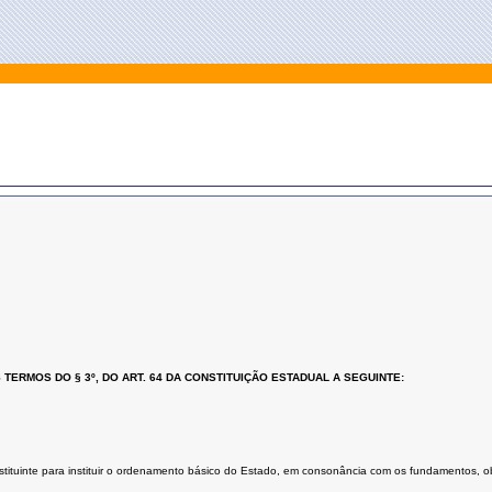
ERMOS DO § 3º, DO ART. 64 DA CONSTITUIÇÃO ESTADUAL A SEGUINTE:
tuinte para instituir o ordenamento básico do Estado, em consonância com os fundamentos, obje