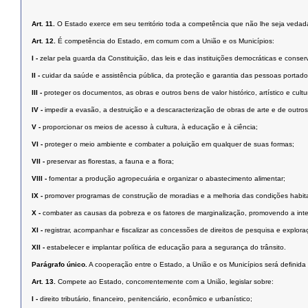
Art. 11.
O Estado exerce em seu território toda a competência que não lhe seja vedada
Art. 12.
É competência do Estado, em comum com a União e os Municípios:
I -
zelar pela guarda da Constituição, das leis e das instituições democráticas e conserv
II -
cuidar da saúde e assistência pública, da proteção e garantia das pessoas portado
III -
proteger os documentos, as obras e outros bens de valor histórico, artístico e cul
IV -
impedir a evasão, a destruição e a descaracterização de obras de arte e de outros be
V -
proporcionar os meios de acesso à cultura, à educação e à ciência;
VI -
proteger o meio ambiente e combater a poluição em qualquer de suas formas;
VII -
preservar as ﬂorestas, a fauna e a ﬂora;
VIII -
fomentar a produção agropecuária e organizar o abastecimento alimentar;
IX -
promover programas de construção de moradias e a melhoria das condições habit
X -
combater as causas da pobreza e os fatores de marginalização, promovendo a inte
XI -
registrar, acompanhar e ﬁscalizar as concessões de direitos de pesquisa e exploraç
XII -
estabelecer e implantar política de educação para a segurança do trânsito.
Parágrafo único.
A cooperação entre o Estado, a União e os Municípios será deﬁnida 
Art. 13.
Compete ao Estado, concorrentemente com a União, legislar sobre:
I -
direito tributário, ﬁnanceiro, penitenciário, econômico e urbanístico;