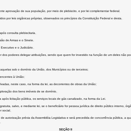
ante aprovação de sua população, por meio de plebiscito, e por lei complementar federal.
dos por leis orgânicas próprias, observados os princípios da Constituição Federal e desta.
ós consulta plebiscitaria.
são de Armas e o Sinete.
Executivo e o Judiciário.
er dos poderes delegar atribuições, sendo que quem for investido na função de um deles não po
 aquelas sob o domínio da União, dos Municípios ou de terceiros;
rtencentes à União;
vadas, neste caso, na forma da lei, as decorrentes de obras da União;
xploração dos bens imóveis de se domínio.
pós licitação pública, os serviços locais de gás canalizado, na forma da Lei.
tuita, salvo, e mediante lei, se o beneﬁciário for pessoa jurídica de direito público interno, ó
r social.
de autorização prévia da Assembléia Legislativa e será precedida de concorrência pública, a qu
.
SEÇÃO II