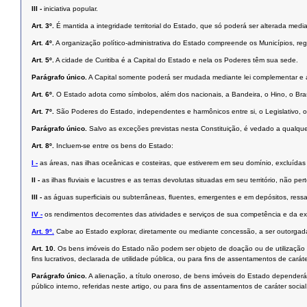
III -
iniciativa popular.
Art. 3º.
É mantida a integridade territorial do Estado, que só poderá ser alterada medi
Art. 4º.
A organização político-administrativa do Estado compreende os Municípios, regi
Art. 5º.
A cidade de Curitiba é a Capital do Estado e nela os Poderes têm sua sede.
Parágrafo único.
A Capital somente poderá ser mudada mediante lei complementar e ap
Art. 6º.
O Estado adota como símbolos, além dos nacionais, a Bandeira, o Hino, o Bra
Art. 7º.
São Poderes do Estado, independentes e harmônicos entre si, o Legislativo, o 
Parágrafo único.
Salvo as exceções previstas nesta Constituição, é vedado a qualqu
Art. 8º.
Incluem-se entre os bens do Estado:
I -
as áreas, nas ilhas oceânicas e costeiras, que estiverem em seu domínio, excluídas
II -
as ilhas ﬂuviais e lacustres e as terras devolutas situadas em seu território, não pe
III -
as águas superﬁciais ou subterrâneas, ﬂuentes, emergentes e em depósitos, ressal
IV -
os rendimentos decorrentes das atividades e serviços de sua competência e da e
Art. 9º.
Cabe ao Estado explorar, diretamente ou mediante concessão, a ser outorgada a
Art. 10.
Os bens imóveis do Estado não podem ser objeto de doação ou de utilização gra
ﬁns lucrativos, declarada de utilidade pública, ou para ﬁns de assentamentos de caráte
Parágrafo único.
A alienação, a título oneroso, de bens imóveis do Estado dependerá 
público interno, referidas neste artigo, ou para ﬁns de assentamentos de caráter social