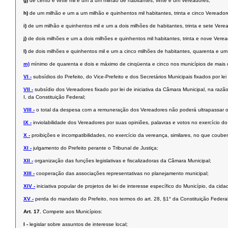
g)
de cento e vinte mil e um a um milhão de habitantes, vinte e um Vereadores;
h)
de um milhão e um a um milhão e quinhentos mil habitantes, trinta e cinco Vereador
i)
de um milhão e quinhentos mil e um a dois milhões de habitantes, trinta e sete Vere
j)
de dois milhões e um a dois milhões e quinhentos mil habitantes, trinta e nove Verea
l)
de dois milhões e quinhentos mil e um a cinco milhões de habitantes, quarenta e u
m)
mínimo de quarenta e dois e máximo de cinqüenta e cinco nos municípios de mais d
VI -
subsídios do Prefeito, do Vice-Prefeito e dos Secretários Municipais ﬁxados por lei 
VII -
subsídio dos Vereadores fixado por lei de iniciativa da Câmara Municipal, na razã
I, da Constituição Federal;
VIII -
o total da despesa com a remuneração dos Vereadores não poderá ultrapassar o 
IX -
inviolabilidade dos Vereadores por suas opiniões, palavras e votos no exercício d
X -
proibições e incompatibilidades, no exercício da vereança, similares, no que coub
XI -
julgamento do Prefeito perante o Tribunal de Justiça;
XII -
organização das funções legislativas e fiscalizadoras da Câmara Municipal;
XIII -
cooperação das associações representativas no planejamento municipal;
XIV -
iniciativa popular de projetos de lei de interesse específico do Município, da cid
XV -
perda do mandato do Prefeito, nos termos do art. 28, §1° da Constituição Federal
Art. 17.
Compete aos Municípios:
I -
legislar sobre assuntos de interesse local;