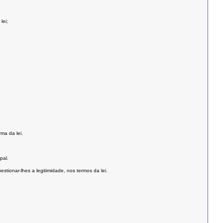
lei;
ma da lei.
pal.
tionar-lhes a legitimidade, nos termos da lei.