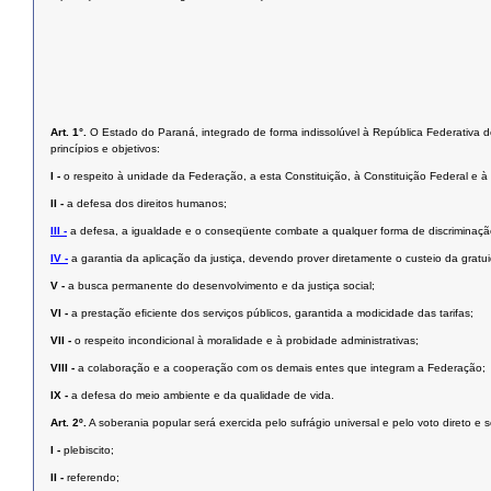
Art. 1°.
O Estado do Paraná, integrado de forma indissolúvel à República Federativa do 
princípios e objetivos:
I -
o respeito à unidade da Federação, a esta Constituição, à Constituição Federal e à i
II -
a defesa dos direitos humanos;
III -
a defesa, a igualdade e o conseqüente combate a qualquer forma de discriminaçã
IV -
a garantia da aplicação da justiça, devendo prover diretamente o custeio da grat
V -
a busca permanente do desenvolvimento e da justiça social;
VI -
a prestação eﬁciente dos serviços públicos, garantida a modicidade das tarifas;
VII -
o respeito incondicional à moralidade e à probidade administrativas;
VIII -
a colaboração e a cooperação com os demais entes que integram a Federação;
IX -
a defesa do meio ambiente e da qualidade de vida.
Art. 2º.
A soberania popular será exercida pelo sufrágio universal e pelo voto direto e 
I -
plebiscito;
II -
referendo;