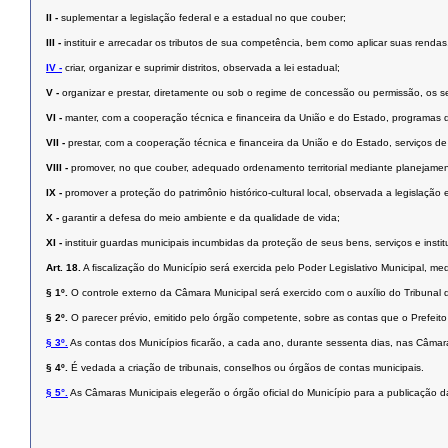
II -
suplementar a legislação federal e a estadual no que couber;
III -
instituir e arrecadar os tributos de sua competência, bem como aplicar suas renda
IV -
criar, organizar e suprimir distritos, observada a lei estadual;
V -
organizar e prestar, diretamente ou sob o regime de concessão ou permissão, os serv
VI -
manter, com a cooperação técnica e ﬁnanceira da União e do Estado, programas 
VII -
prestar, com a cooperação técnica e ﬁnanceira da União e do Estado, serviços 
VIII -
promover, no que couber, adequado ordenamento territorial mediante planejamen
IX -
promover a proteção do patrimônio histórico-cultural local, observada a legislação 
X -
garantir a defesa do meio ambiente e da qualidade de vida;
XI -
instituir guardas municipais incumbidas da proteção de seus bens, serviços e instit
Art. 18.
A ﬁscalização do Município será exercida pelo Poder Legislativo Municipal, med
§ 1º.
O controle externo da Câmara Municipal será exercido com o auxílio do Tribunal 
§ 2º.
O parecer prévio, emitido pelo órgão competente, sobre as contas que o Prefeito
§ 3º.
As contas dos Municípios ﬁcarão, a cada ano, durante sessenta dias, nas Câmaras
§ 4º.
É vedada a criação de tribunais, conselhos ou órgãos de contas municipais.
§ 5°.
As Câmaras Municipais elegerão o órgão oficial do Município para a publicação da