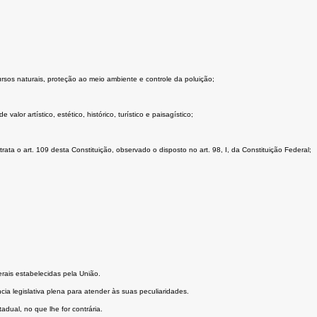
rsos naturais, proteção ao meio ambiente e controle da poluição;
lor artístico, estético, histórico, turístico e paisagístico;
ta o art. 109 desta Constituição, observado o disposto no art. 98, I, da Constituição Federal;
rais estabelecidas pela União.
cia legislativa plena para atender às suas peculiaridades.
adual, no que lhe for contrária.