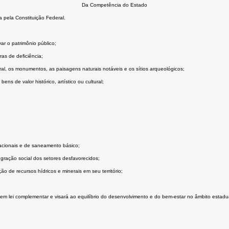
Da Competência do Estado
 pela Constituição Federal.
ar o patrimônio público;
ras de deﬁciência;
tural, os monumentos, as paisagens naturais notáveis e os sítios arqueológicos;
ns de valor histórico, artístico ou cultural;
acionais e de saneamento básico;
gração social dos setores desfavorecidos;
ão de recursos hídricos e minerais em seu território;
em lei complementar e visará ao equilíbrio do desenvolvimento e do bem-estar no âmbito estadua