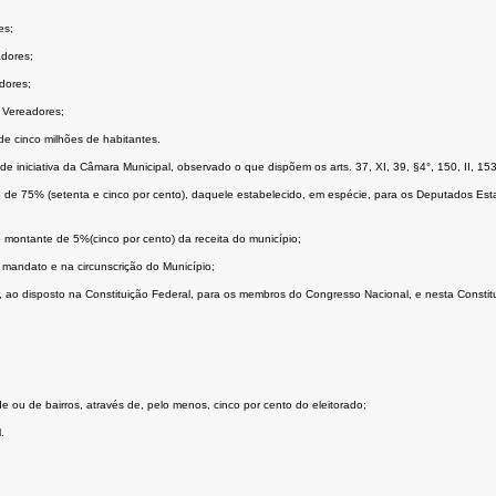
es;
adores;
dores;
m Vereadores;
e cinco milhões de habitantes.
de iniciativa da Câmara Municipal, observado o que dispõem os arts. 37, XI, 39, §4°, 150, II, 153,
o de 75% (setenta e cinco por cento), daquele estabelecido, em espécie, para os Deputados Estadu
montante de 5%(cinco por cento) da receita do município;
o mandato e na circunscrição do Município;
er, ao disposto na Constituição Federal, para os membros do Congresso Nacional, e nesta Consti
ade ou de bairros, através de, pelo menos, cinco por cento do eleitorado;
.