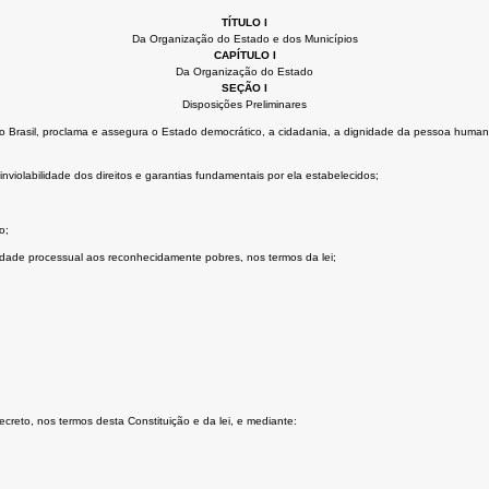
TÍTULO I
Da Organização do Estado e dos Municípios
CAPÍTULO I
Da Organização do Estado
SEÇÃO I
Disposições Preliminares
Brasil, proclama e assegura o Estado democrático, a cidadania, a dignidade da pessoa humana, os 
nviolabilidade dos direitos e garantias fundamentais por ela estabelecidos;
o;
uidade processual aos reconhecidamente pobres, nos termos da lei;
secreto, nos termos desta Constituição e da lei, e mediante: