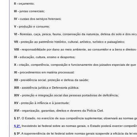
II -
orçamento;
III -
juntas comerciais;
IV -
custas dos serviços forenses;
V -
produção e consumo;
VI -
ﬂorestas, caça, pesca, fauna, conservação da natureza, defesa do solo e dos recu
VII -
proteção ao patrimônio histórico, cultural, artístico, turístico e paisagístico;
VIII -
responsabilidade por dano ao meio ambiente, ao consumidor e a bens e direitos de va
IX -
educação, cultura, ensino e desportos;
X -
criação, competência, composição e funcionamento dos juizados especiais de que tra
XI -
procedimentos em matéria processual;
XII -
previdência social, proteção e defesa da saúde;
XIII -
assistência jurídica e Defensoria pública;
XIV -
proteção e integração social das pessoas portadoras de deﬁciência;
XV -
proteção à infância e à juventude;
XVI -
organização, garantias, direitos e deveres da Polícia Civil.
§ 1º.
O Estado, no exercício de sua competência suplementar, observará as normas ge
§ 2º.
Inexistindo lei federal sobre as normas gerais, o Estado poderá exercer competên
§ 3º.
A superveniência de lei federal sobre normas gerais suspende a eﬁcácia da lei est