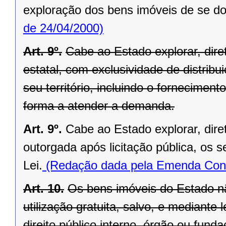
exploração dos bens imóveis de se do
de 24/04/2000)
Art. 9º.
Cabe ao Estado explorar, di
estatal, com exclusividade de distrib
seu território, incluindo o forneciment
forma a atender a demanda.
Art. 9º.
Cabe ao Estado explorar, dir
outorgada após licitação pública, os s
Lei.
(Redação dada pela Emenda Const
Art. 10.
Os bens imóveis do Estado n
utilização gratuita, salvo, e mediante l
direito público interno, órgão ou fund