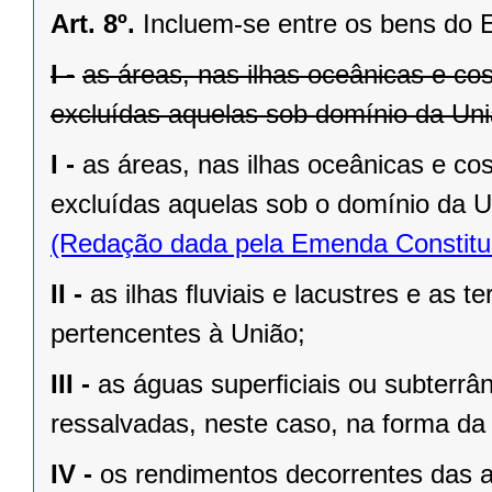
Art. 8º.
Incluem-se entre os bens do 
I -
as áreas, nas ilhas oceânicas e co
excluídas aquelas sob domínio da Uniã
I -
as áreas, nas ilhas oceânicas e co
excluídas aquelas sob o domínio da Un
(Redação dada pela Emenda Constituc
II -
as ilhas ﬂuviais e lacustres e as t
pertencentes à União;
III -
as águas superﬁciais ou subterrâ
ressalvadas, neste caso, na forma da 
IV -
os rendimentos decorrentes das a