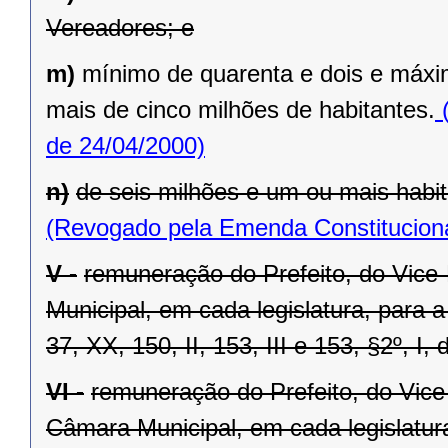
Vereadores; e
m)
mínimo de quarenta e dois e máxi
mais de cinco milhões de habitantes.
(
de 24/04/2000)
n)
de seis milhões e um ou mais habit
(Revogado pela Emenda Constituciona
V -
remuneração do Prefeito, do Vice
Municipal, em cada legislatura, para 
37, XX, 150, II, 153, III e 153, §2º, I,
VI -
remuneração do Prefeito, do Vice
Câmara Municipal, em cada legislatur