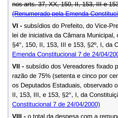
nos arts. 37, XX, 150, II, 153, III e 15
(Renumerado pela Emenda Constitucio
VI -
subsídios do Prefeito, do Vice-Pr
lei de iniciativa da Câmara Municipal,
§4°, 150, II, 153, III e 153, §2º, I, da
Emenda Constitucional 7 de 24/04/20
VII -
subsídio dos Vereadores fixado po
razão de 75% (setenta e cinco por cen
os Deputados Estaduais, observado o 
II, 153, III, e 153, §2°, I, da Constitui
Constitucional 7 de 24/04/2000)
VIII -
o total da despesa com a remu