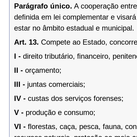
Parágrafo único.
A cooperação entre
deﬁnida em lei complementar e visará
estar no âmbito estadual e municipal.
Art. 13.
Compete ao Estado, concorren
I -
direito tributário, ﬁnanceiro, penite
II -
orçamento;
III -
juntas comerciais;
IV -
custas dos serviços forenses;
V -
produção e consumo;
VI -
ﬂorestas, caça, pesca, fauna, co