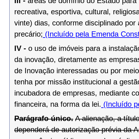
III -
áreas de domínio do Estado para 
recreativa, esportiva, cultural, religi
vinte) dias, conforme disciplinado po
precário;
(Incluído pela Emenda Const
IV -
o uso de imóveis para a instalaç
da inovação, diretamente as empresas 
de Inovação interessadas ou por meio
tenha por missão institucional a gest
incubadora de empresas, mediante cont
financeira, na forma da lei.
(Incluído p
Parágrafo único.
A alienação, a títu
dependerá de autorização prévia da A