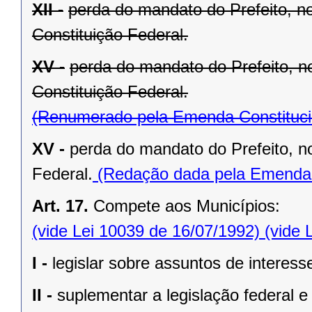
XII -
perda do mandato do Prefeito, no
Constituição Federal.
XV -
perda do mandato do Prefeito, no
Constituição Federal.
(Renumerado pela Emenda Constitucio
XV -
perda do mandato do Prefeito, no
Federal.
(Redação dada pela Emenda C
Art. 17.
Compete aos Municípios:
(vide Lei 10039 de 16/07/1992)
(vide 
I -
legislar sobre assuntos de interesse
II -
suplementar a legislação federal e