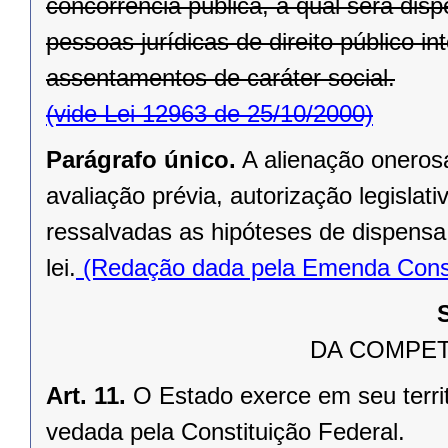
concorrência pública, a qual será di
pessoas jurídicas de direito público in
assentamentos de caráter social.
(vide Lei 12963 de 25/10/2000)
Parágrafo único.
A alienação oneros
avaliação prévia, autorização legislati
ressalvadas as hipóteses de dispensa o
lei.
(Redação dada pela Emenda Consti
DA COMPET
Art. 11.
O Estado exerce em seu terri
vedada pela Constituição Federal.