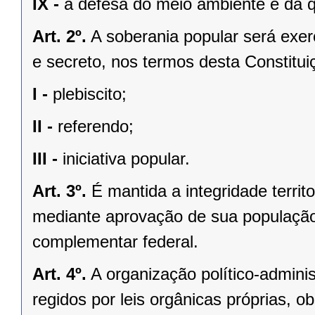
IX -
a defesa do meio ambiente e da q
Art. 2º.
A soberania popular será exerc
e secreto, nos termos desta Constituiç
I -
plebiscito;
II -
referendo;
III -
iniciativa popular.
Art. 3º.
É mantida a integridade territ
mediante aprovação de sua população, 
complementar federal.
Art. 4º.
A organização político-admini
regidos por leis orgânicas próprias, o