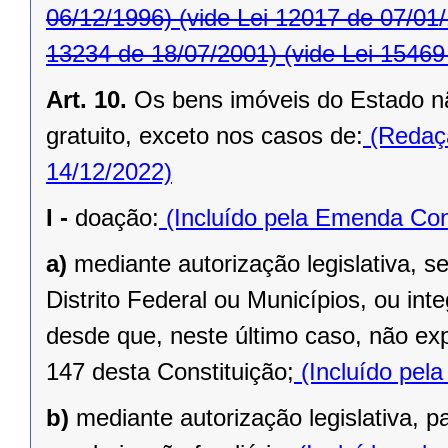
06/12/1996)
(vide Lei 12017 de 07/01
13234 de 18/07/2001)
(vide Lei 15469
Art. 10.
Os bens imóveis do Estado n
gratuito, exceto nos casos de:
(Redaçã
14/12/2022)
I -
doação:
(Incluído pela Emenda Cons
a)
mediante autorização legislativa, se
Distrito Federal ou Municípios, ou inte
desde que, neste último caso, não exp
147 desta Constituição;
(Incluído pel
b)
mediante autorização legislativa, p