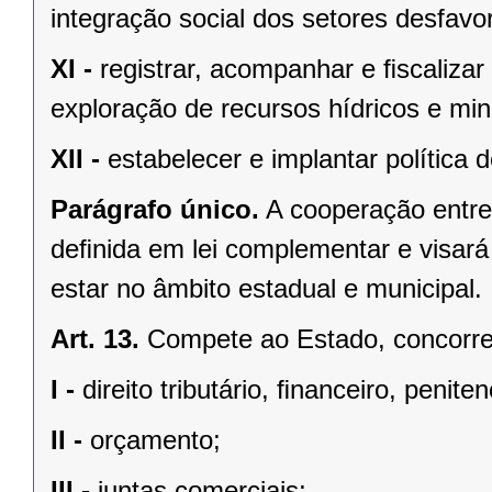
integração social dos setores desfavo
XI -
registrar, acompanhar e ﬁscalizar
exploração de recursos hídricos e mine
XII -
estabelecer e implantar política
Parágrafo único.
A cooperação entre
deﬁnida em lei complementar e visará
estar no âmbito estadual e municipal.
Art. 13.
Compete ao Estado, concorren
I -
direito tributário, ﬁnanceiro, penite
II -
orçamento;
III -
juntas comerciais;