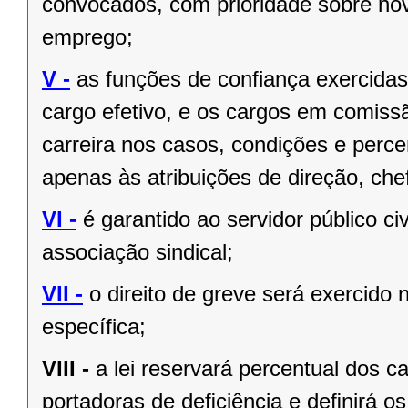
convocados, com prioridade sobre no
emprego;
V -
as funções de confiança exercida
cargo efetivo, e os cargos em comiss
carreira nos casos, condições e perce
apenas às atribuições de direção, ch
VI -
é garantido ao servidor público civi
associação sindical;
VII -
o direito de greve será exercido 
específica;
VIII -
a lei reservará percentual dos 
portadoras de deﬁciência e deﬁnirá os