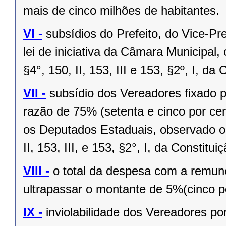
mais de cinco milhões de habitantes.
VI -
subsídios do Prefeito, do Vice-Pr
lei de iniciativa da Câmara Municipal,
§4°, 150, II, 153, III e 153, §2º, I, da
VII -
subsídio dos Vereadores fixado po
razão de 75% (setenta e cinco por cen
os Deputados Estaduais, observado o 
II, 153, III, e 153, §2°, I, da Constitui
VIII -
o total da despesa com a remu
ultrapassar o montante de 5%(cinco po
IX -
inviolabilidade dos Vereadores po