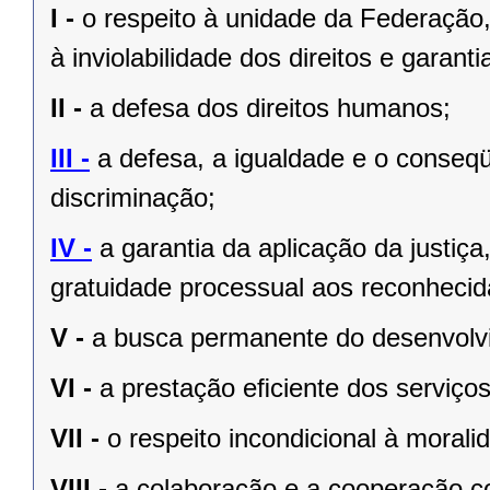
I -
o respeito à unidade da Federação,
à inviolabilidade dos direitos e garant
II -
a defesa dos direitos humanos;
III -
a defesa, a igualdade e o conseq
discriminação;
IV -
a garantia da aplicação da justiç
gratuidade processual aos reconhecid
V -
a busca permanente do desenvolvim
VI -
a prestação eﬁciente dos serviços
VII -
o respeito incondicional à morali
VIII -
a colaboração e a cooperação c