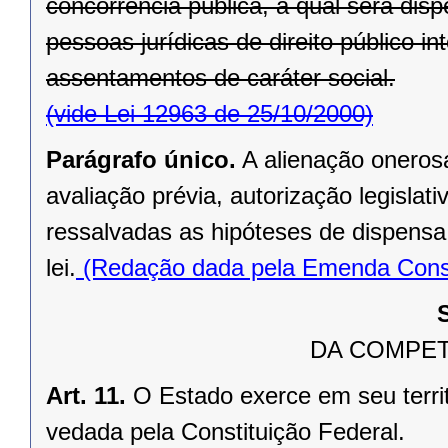
concorrência pública, a qual será di
pessoas jurídicas de direito público in
assentamentos de caráter social.
(vide Lei 12963 de 25/10/2000)
Parágrafo único.
A alienação oneros
avaliação prévia, autorização legislati
ressalvadas as hipóteses de dispensa o
lei.
(Redação dada pela Emenda Consti
DA COMPET
Art. 11.
O Estado exerce em seu terri
vedada pela Constituição Federal.