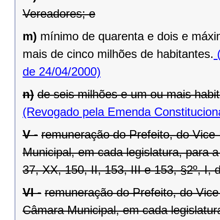
Vereadores; e
m)
mínimo de quarenta e dois e máxi
mais de cinco milhões de habitantes.
(
de 24/04/2000)
n)
de seis milhões e um ou mais habit
(Revogado pela Emenda Constituciona
V -
remuneração do Prefeito, do Vice
Municipal, em cada legislatura, para 
37, XX, 150, II, 153, III e 153, §2º, I,
VI -
remuneração do Prefeito, do Vice
Câmara Municipal, em cada legislatur