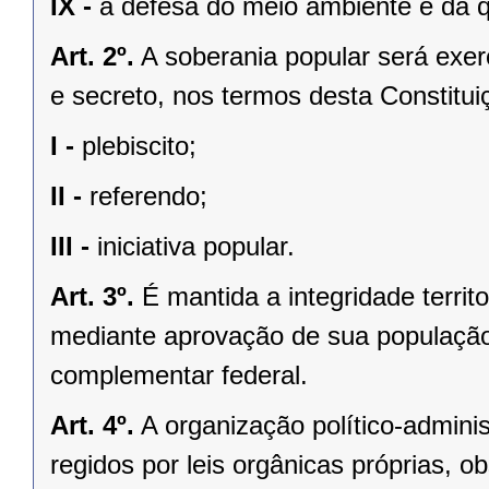
IX -
a defesa do meio ambiente e da q
Art. 2º.
A soberania popular será exerc
e secreto, nos termos desta Constituiç
I -
plebiscito;
II -
referendo;
III -
iniciativa popular.
Art. 3º.
É mantida a integridade territ
mediante aprovação de sua população, 
complementar federal.
Art. 4º.
A organização político-admini
regidos por leis orgânicas próprias, o