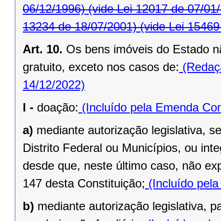
06/12/1996)
(vide Lei 12017 de 07/01
13234 de 18/07/2001)
(vide Lei 15469
Art. 10.
Os bens imóveis do Estado n
gratuito, exceto nos casos de:
(Redaçã
14/12/2022)
I -
doação:
(Incluído pela Emenda Cons
a)
mediante autorização legislativa, se
Distrito Federal ou Municípios, ou inte
desde que, neste último caso, não exp
147 desta Constituição;
(Incluído pel
b)
mediante autorização legislativa, p