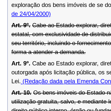
exploração dos bens imóveis de se do
de 24/04/2000)
Art. 9º.
Cabe ao Estado explorar, di
estatal, com exclusividade de distrib
seu território, incluindo o forneciment
forma a atender a demanda.
Art. 9º.
Cabe ao Estado explorar, dir
outorgada após licitação pública, os s
Lei.
(Redação dada pela Emenda Const
Art. 10.
Os bens imóveis do Estado n
utilização gratuita, salvo, e mediante l
direito público interno, órgão ou fund