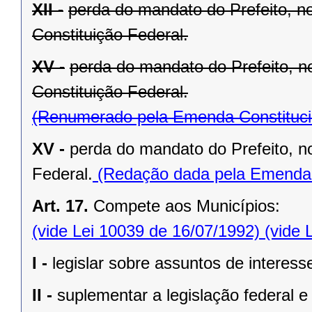
XII -
perda do mandato do Prefeito, no
Constituição Federal.
XV -
perda do mandato do Prefeito, no
Constituição Federal.
(Renumerado pela Emenda Constitucio
XV -
perda do mandato do Prefeito, no
Federal.
(Redação dada pela Emenda C
Art. 17.
Compete aos Municípios:
(vide Lei 10039 de 16/07/1992)
(vide 
I -
legislar sobre assuntos de interesse
II -
suplementar a legislação federal e