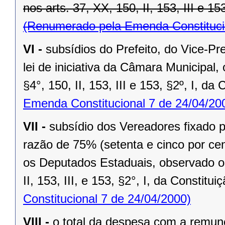
nos arts. 37, XX, 150, II, 153, III e 15
(Renumerado pela Emenda Constitucio
VI -
subsídios do Prefeito, do Vice-Pr
lei de iniciativa da Câmara Municipal,
§4°, 150, II, 153, III e 153, §2º, I, da
Emenda Constitucional 7 de 24/04/20
VII -
subsídio dos Vereadores fixado po
razão de 75% (setenta e cinco por cen
os Deputados Estaduais, observado o 
II, 153, III, e 153, §2°, I, da Constitui
Constitucional 7 de 24/04/2000)
VIII -
o total da despesa com a remu