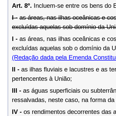
Art. 8º.
Incluem-se entre os bens do 
I -
as áreas, nas ilhas oceânicas e co
excluídas aquelas sob domínio da Uniã
I -
as áreas, nas ilhas oceânicas e co
excluídas aquelas sob o domínio da Un
(Redação dada pela Emenda Constituc
II -
as ilhas ﬂuviais e lacustres e as t
pertencentes à União;
III -
as águas superﬁciais ou subterrâ
ressalvadas, neste caso, na forma da 
IV -
os rendimentos decorrentes das a