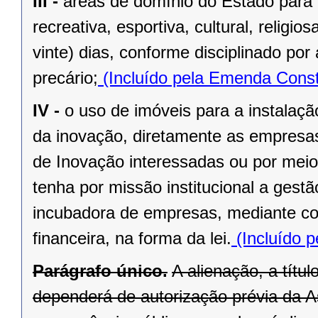
III -
áreas de domínio do Estado para 
recreativa, esportiva, cultural, religi
vinte) dias, conforme disciplinado po
precário;
(Incluído pela Emenda Const
IV -
o uso de imóveis para a instalaç
da inovação, diretamente as empresas 
de Inovação interessadas ou por meio
tenha por missão institucional a gest
incubadora de empresas, mediante cont
financeira, na forma da lei.
(Incluído p
Parágrafo único.
A alienação, a títu
dependerá de autorização prévia da A