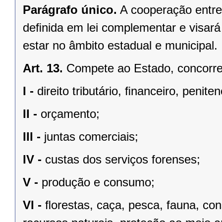
Parágrafo único.
A cooperação entre
deﬁnida em lei complementar e visará
estar no âmbito estadual e municipal.
Art. 13.
Compete ao Estado, concorren
I -
direito tributário, ﬁnanceiro, penite
II -
orçamento;
III -
juntas comerciais;
IV -
custas dos serviços forenses;
V -
produção e consumo;
VI -
ﬂorestas, caça, pesca, fauna, co