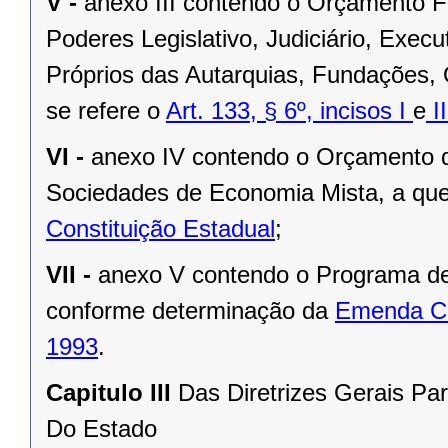
V -
anexo III contendo o Orçamento F
Poderes Legislativo, Judiciário, Exec
Próprios das Autarquias, Fundações,
se refere o
Art. 133, § 6º, incisos I
e
II
VI -
anexo IV contendo o Orçamento d
Sociedades de Economia Mista, a que
Constituição Estadual
;
VII -
anexo V contendo o Programa d
conforme determinação da
Emenda Co
1993
.
Capitulo III
Das Diretrizes Gerais P
Do Estado