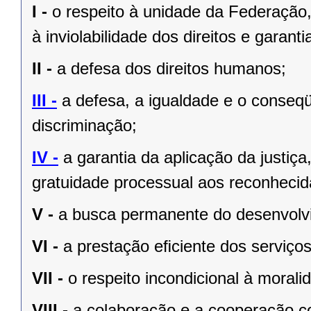
I -
o respeito à unidade da Federação,
à inviolabilidade dos direitos e garant
II -
a defesa dos direitos humanos;
III -
a defesa, a igualdade e o conseq
discriminação;
IV -
a garantia da aplicação da justiç
gratuidade processual aos reconhecid
V -
a busca permanente do desenvolvim
VI -
a prestação eﬁciente dos serviços
VII -
o respeito incondicional à morali
VIII -
a colaboração e a cooperação c