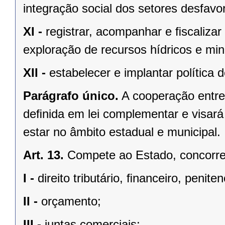
integração social dos setores desfavo
XI -
registrar, acompanhar e ﬁscalizar
exploração de recursos hídricos e mine
XII -
estabelecer e implantar política
Parágrafo único.
A cooperação entre
deﬁnida em lei complementar e visará
estar no âmbito estadual e municipal.
Art. 13.
Compete ao Estado, concorren
I -
direito tributário, ﬁnanceiro, penite
II -
orçamento;
III -
juntas comerciais;