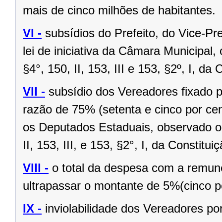
mais de cinco milhões de habitantes.
VI -
subsídios do Prefeito, do Vice-Pr
lei de iniciativa da Câmara Municipal,
§4°, 150, II, 153, III e 153, §2º, I, da
VII -
subsídio dos Vereadores fixado po
razão de 75% (setenta e cinco por cen
os Deputados Estaduais, observado o 
II, 153, III, e 153, §2°, I, da Constitui
VIII -
o total da despesa com a remu
ultrapassar o montante de 5%(cinco po
IX -
inviolabilidade dos Vereadores po