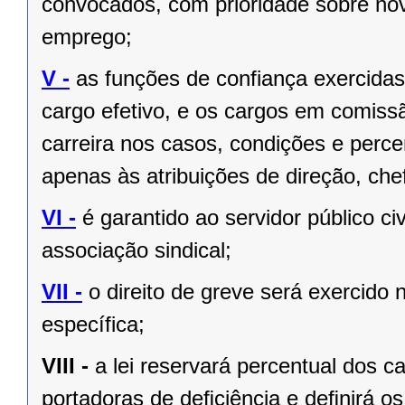
convocados, com prioridade sobre no
emprego;
V -
as funções de confiança exercida
cargo efetivo, e os cargos em comiss
carreira nos casos, condições e perce
apenas às atribuições de direção, ch
VI -
é garantido ao servidor público civi
associação sindical;
VII -
o direito de greve será exercido 
específica;
VIII -
a lei reservará percentual dos 
portadoras de deﬁciência e deﬁnirá os