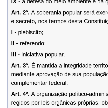
IX -
a defesa do meio ambiente e da q
Art. 2º.
A soberania popular será exerc
e secreto, nos termos desta Constituiç
I -
plebiscito;
II -
referendo;
III -
iniciativa popular.
Art. 3º.
É mantida a integridade territ
mediante aprovação de sua população, 
complementar federal.
Art. 4º.
A organização político-admini
regidos por leis orgânicas próprias, o