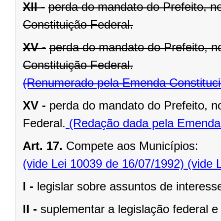
XII -
perda do mandato do Prefeito, no
Constituição Federal.
XV -
perda do mandato do Prefeito, no
Constituição Federal.
(Renumerado pela Emenda Constitucio
XV -
perda do mandato do Prefeito, no
Federal.
(Redação dada pela Emenda C
Art. 17.
Compete aos Municípios:
(vide Lei 10039 de 16/07/1992)
(vide 
I -
legislar sobre assuntos de interesse
II -
suplementar a legislação federal e