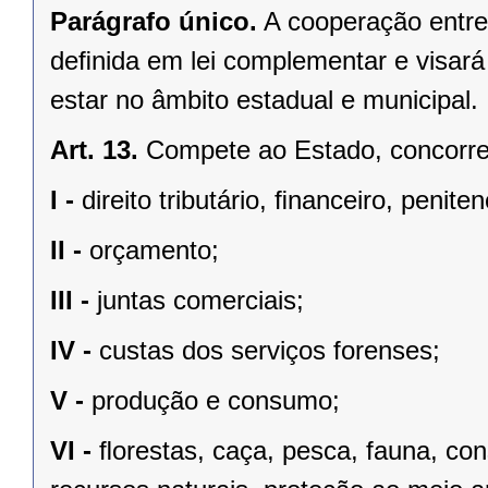
Parágrafo único.
A cooperação entre
deﬁnida em lei complementar e visará
estar no âmbito estadual e municipal.
Art. 13.
Compete ao Estado, concorren
I -
direito tributário, ﬁnanceiro, penite
II -
orçamento;
III -
juntas comerciais;
IV -
custas dos serviços forenses;
V -
produção e consumo;
VI -
ﬂorestas, caça, pesca, fauna, co