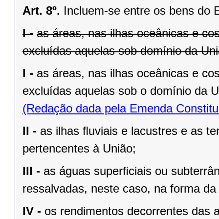
Art. 8º.
Incluem-se entre os bens do 
I -
as áreas, nas ilhas oceânicas e co
excluídas aquelas sob domínio da Uniã
I -
as áreas, nas ilhas oceânicas e co
excluídas aquelas sob o domínio da Un
(Redação dada pela Emenda Constituc
II -
as ilhas ﬂuviais e lacustres e as t
pertencentes à União;
III -
as águas superﬁciais ou subterrâ
ressalvadas, neste caso, na forma da 
IV -
os rendimentos decorrentes das a