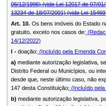
06/12/1996)
(vide Lei 12017 de 07/01
13234 de 18/07/2001)
(vide Lei 15469
Art. 10.
Os bens imóveis do Estado n
gratuito, exceto nos casos de:
(Redaçã
14/12/2022)
I -
doação:
(Incluído pela Emenda Cons
a)
mediante autorização legislativa, se
Distrito Federal ou Municípios, ou inte
desde que, neste último caso, não exp
147 desta Constituição;
(Incluído pel
b)
mediante autorização legislativa, p