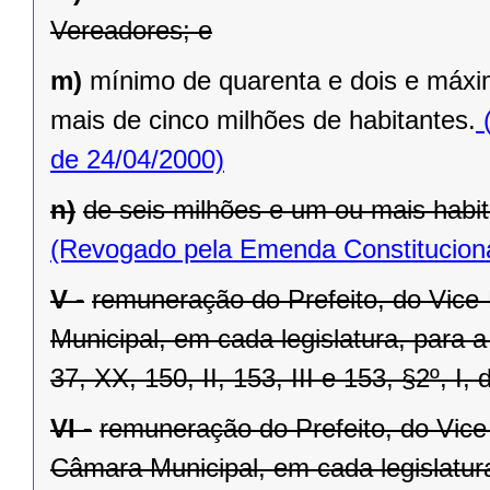
Vereadores; e
m)
mínimo de quarenta e dois e máxi
mais de cinco milhões de habitantes.
(
de 24/04/2000)
n)
de seis milhões e um ou mais habit
(Revogado pela Emenda Constituciona
V -
remuneração do Prefeito, do Vice
Municipal, em cada legislatura, para 
37, XX, 150, II, 153, III e 153, §2º, I,
VI -
remuneração do Prefeito, do Vice
Câmara Municipal, em cada legislatur