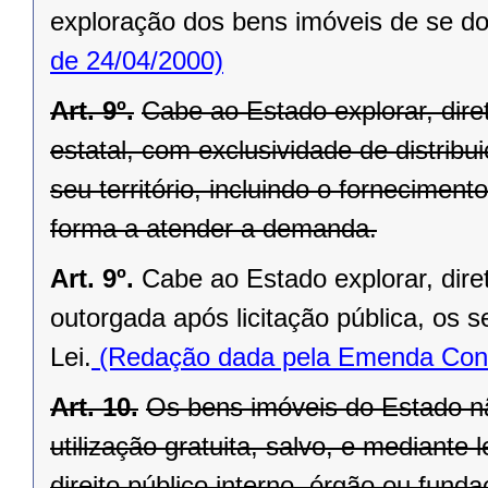
exploração dos bens imóveis de se do
de 24/04/2000)
Art. 9º.
Cabe ao Estado explorar, di
estatal, com exclusividade de distrib
seu território, incluindo o forneciment
forma a atender a demanda.
Art. 9º.
Cabe ao Estado explorar, dir
outorgada após licitação pública, os s
Lei.
(Redação dada pela Emenda Const
Art. 10.
Os bens imóveis do Estado n
utilização gratuita, salvo, e mediante l
direito público interno, órgão ou fund