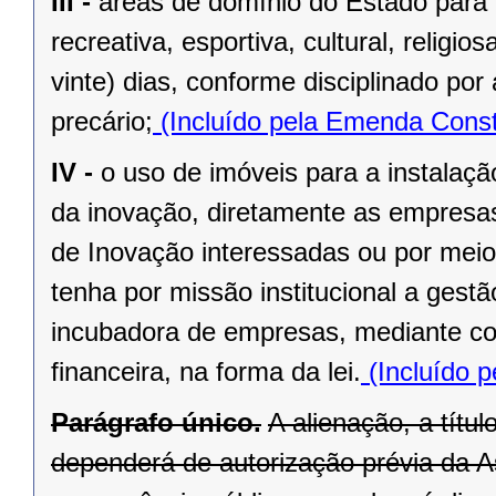
III -
áreas de domínio do Estado para 
recreativa, esportiva, cultural, religi
vinte) dias, conforme disciplinado po
precário;
(Incluído pela Emenda Const
IV -
o uso de imóveis para a instalaç
da inovação, diretamente as empresas 
de Inovação interessadas ou por meio
tenha por missão institucional a gest
incubadora de empresas, mediante cont
financeira, na forma da lei.
(Incluído p
Parágrafo único.
A alienação, a títu
dependerá de autorização prévia da A