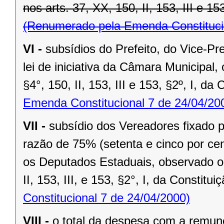
nos arts. 37, XX, 150, II, 153, III e 15
(Renumerado pela Emenda Constitucio
VI -
subsídios do Prefeito, do Vice-Pr
lei de iniciativa da Câmara Municipal,
§4°, 150, II, 153, III e 153, §2º, I, da
Emenda Constitucional 7 de 24/04/20
VII -
subsídio dos Vereadores fixado po
razão de 75% (setenta e cinco por cen
os Deputados Estaduais, observado o 
II, 153, III, e 153, §2°, I, da Constitui
Constitucional 7 de 24/04/2000)
VIII -
o total da despesa com a remu