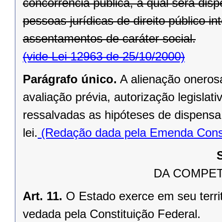
concorrência pública, a qual será di
pessoas jurídicas de direito público in
assentamentos de caráter social.
(vide Lei 12963 de 25/10/2000)
Parágrafo único.
A alienação oneros
avaliação prévia, autorização legislati
ressalvadas as hipóteses de dispensa o
lei.
(Redação dada pela Emenda Consti
DA COMPET
Art. 11.
O Estado exerce em seu terri
vedada pela Constituição Federal.