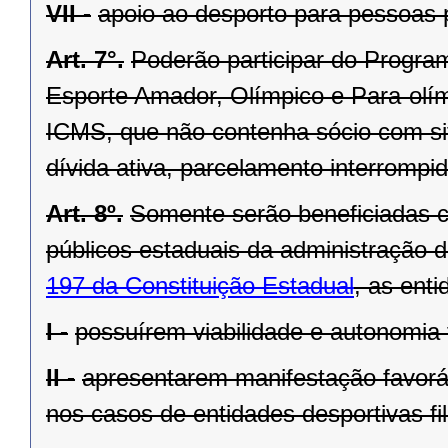
VII -
apoio ao desporto para pessoas p
Art. 7°.
Poderão participar do Progra
Esporte Amador, Olímpico e Para-olím
ICMS, que não contenha sócio com situ
dívida ativa, parcelamento interrompido
Art. 8º.
Somente serão beneficiadas c
públicos estaduais da administração d
197 da Constituição Estadual
, as ent
I -
possuírem viabilidade e autonomia 
II -
apresentarem manifestação favorá
nos casos de entidades desportivas fil