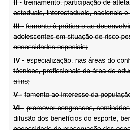
II -
treinamento, participação de atle
estaduais, interestaduais, nacionais e 
III -
fomento à prática e ao desenvolvi
adolescentes em situação de risco pes
necessidades especiais;
IV -
especialização, nas áreas do conh
técnicos, profissionais da área de edu
afins;
V -
fomento ao interesse da população 
VI -
promover congressos, seminários
difusão dos benefícios do esporte, 
necessidade de preservação dos espaç