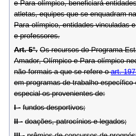
e Para-olímpico, beneficiará entidade
atletas, equipes que se enquadram n
Para-olímpico, entidades vinculadas e p
e professores.
Art. 5°.
Os recursos do Programa Est
Amador, Olímpico e Para-olímpico nec
não-formais a que se refere o
art. 19
em programas de trabalho específico
especial os provenientes de:
I -
fundos desportivos;
II -
doações, patrocínios e legados;
III -
prêmios de concursos de prognóst