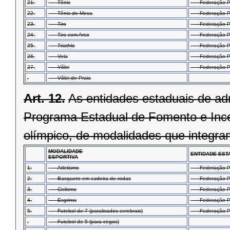
21.
Tênis
Federação Par
22.
Tênis de Mesa
Federação Par
23.
Tiro
Federação Para
24.
Tiro com Arco
Federação Par
25.
Triathlo
Federação Par
26.
Vela
Federação Par
27.
Vôlei
Federação Par
.
Vôlei de Praia
Art. 12.
As entidades estaduais de ad
Programa Estadual de Fomento e Ince
olímpico, de modalidades que integra
MODALIDADE
ENTIDADE EST
ESPORTIVA
1.
Atletismo
Federação Par
2.
Basquete em cadeira de rodas
Federação Par
3.
Ciclismo
Federação Par
4.
Esgrima
Federação Par
5.
Futebol de 7 (paralisados cerebrais)
Federação Par
.
Futebol de 5 (para cegos)