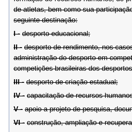
de atletas, bem como sua participação
seguinte destinação:
I -
desporto educacional;
II -
desporto de rendimento, nos casos
administração do desporto em compet
competições brasileiras dos desportos
III -
desporto de criação estadual;
IV -
capacitação de recursos humanos
V -
apoio a projeto de pesquisa, doc
VI -
construção, ampliação e recupera