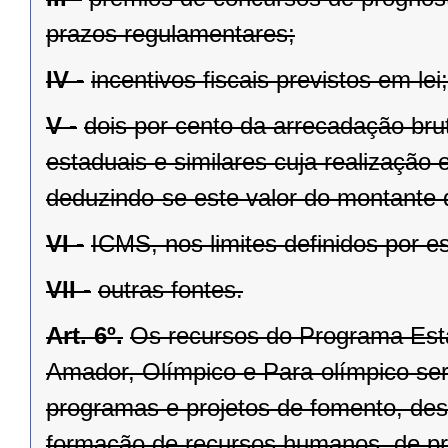
prazos regulamentares;
IV -
incentivos fiscais previstos em lei;
V -
dois por cento da arrecadação bru
estaduais e similares cuja realização e
deduzindo-se este valor do montante 
VI -
ICMS, nos limites definidos por est
VII -
outras fontes.
Art. 6º.
Os recursos do Programa Est
Amador, Olímpico e Para-olímpico ser
programas e projetos de fomento, de
formação de recursos humanos, de p