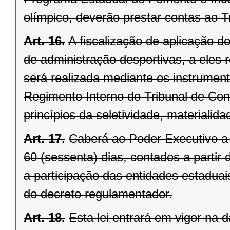
olímpico, deverão prestar contas ao T
Art. 16.
A fiscalização de aplicação d
de administração desportivas, a eles 
será realizada mediante os instrument
Regimento Interno do Tribunal de Co
princípios da seletividade, materialida
Art. 17.
Caberá ao Poder Executivo a 
60 (sessenta) dias, contados a partir
a participação das entidades estaduai
do decreto regulamentador.
Art. 18.
Esta lei entrará em vigor na 