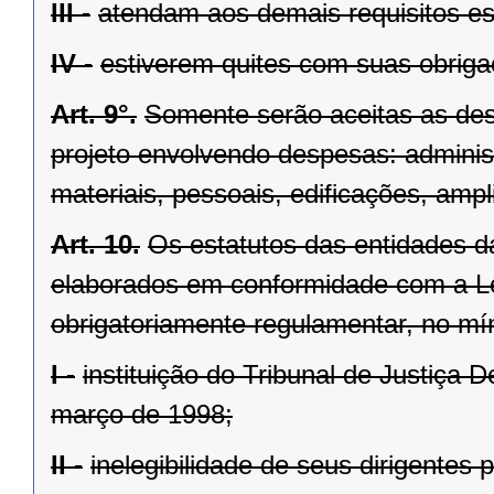
III -
atendam aos demais requisitos es
IV -
estiverem quites com suas obrigaç
Art. 9°.
Somente serão aceitas as de
projeto envolvendo despesas: administ
materiais, pessoais, edificações, am
Art. 10.
Os estatutos das entidades d
elaborados em conformidade com a Le
obrigatoriamente regulamentar, no mí
I -
instituição do Tribunal de Justiça 
março de 1998;
II -
inelegibilidade de seus dirigente