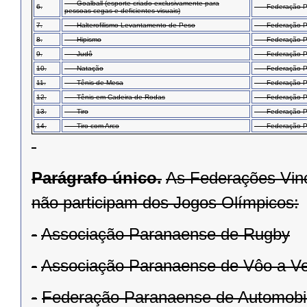
Goalball (esporte criado exclusivamente para
6.
Federação Par
pessoas cegas e deficientes visuais)
7.
Halterofilismo Levantamento de Peso
Federação Par
8.
Hipismo
Federação Par
9.
Judô
Federação Pa
10.
Natação
Federação Par
11.
Tênis de Mesa
Federação Par
12.
Tênis em Cadeira de Rodas
Federação Par
13.
Tiro
Federação Para
14.
Tiro com Arco
Federação Par
Parágrafo único.
As Federações Vinc
não participam dos Jogos Olímpicos:
-
Associação Paranaense de Rugby
-
Associação Paranaense de Vôo a Ve
-
Federação Paranaense de Automobi