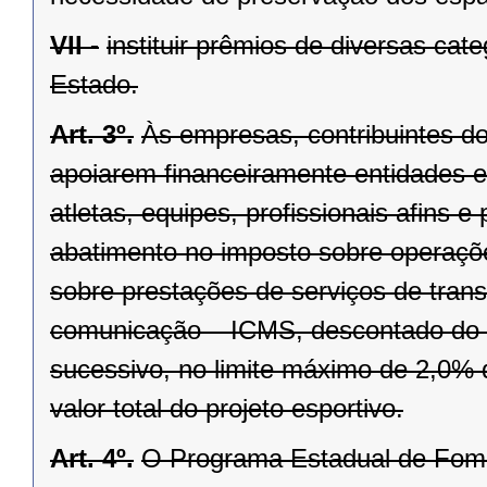
VII -
instituir prêmios de diversas ca
Estado.
Art. 3º.
Às empresas, contribuintes d
apoiarem financeiramente entidades e
atletas, equipes, profissionais afins e
abatimento no imposto sobre operaçõe
sobre prestações de serviços de transp
comunicação – ICMS, descontado do v
sucessivo, no limite máximo de 2,0% do
valor total do projeto esportivo.
Art. 4º.
O Programa Estadual de Fome