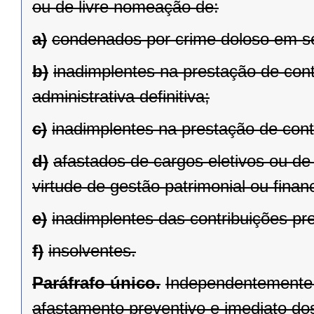
ou de livre nomeação de:
a)
condenados por crime doloso em sen
b)
inadimplentes na prestação de con
administrativa definitiva;
c)
inadimplentes na prestação de cont
d)
afastados de cargos eletivos ou de
virtude de gestão patrimonial ou finan
e)
inadimplentes das contribuições pre
f)
insolventes.
Paráfrafo único.
Independentemente d
afastamento preventivo e imediato dos