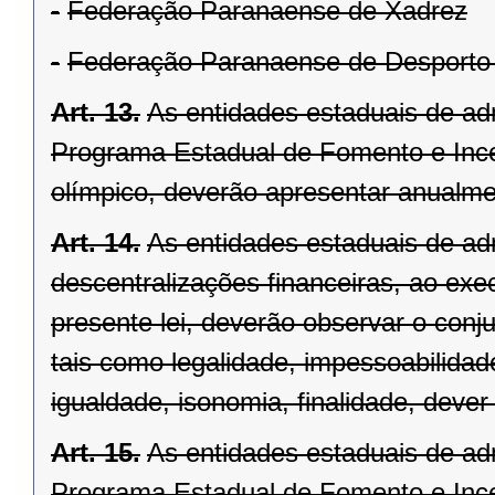
-
Federação Paranaense de Xadrez
-
Federação Paranaense de Desporto U
Art. 13.
As entidades estaduais de ad
Programa Estadual de Fomento e Ince
olímpico, deverão apresentar anualmen
Art. 14.
As entidades estaduais de ad
descentralizações financeiras, ao ex
presente lei, deverão observar o conju
tais como legalidade, impessoabilidade
igualdade, isonomia, finalidade, dever 
Art. 15.
As entidades estaduais de ad
Programa Estadual de Fomento e Ince