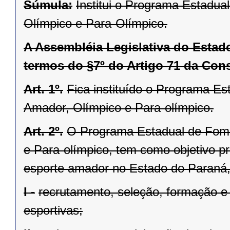
Súmula:
Institui o Programa Estadua
Olímpico e Para-Olímpico.
A Assembléia Legislativa do Esta
termos do §7º do Artigo 71 da Cons
Art. 1º.
Fica instituído o Programa Es
Amador, Olímpico e Para-olímpico.
Art. 2º.
O Programa Estadual de Fome
e Para-olímpico, tem como objetivo p
esporte amador no Estado do Paraná,
I -
recrutamento, seleção, formação e
esportivas;