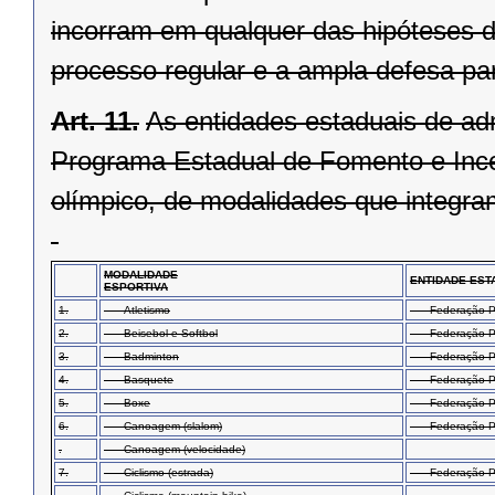
incorram em qualquer das hipóteses do
processo regular e a ampla defesa par
Art. 11.
As entidades estaduais de adm
Programa Estadual de Fomento e Ince
olímpico, de modalidades que integr
MODALIDADE
ENTIDADE EST
ESPORTIVA
1.
Atletismo
Federação Par
2.
Beisebol e Softbol
Federação Para
3.
Badminton
Federação Pa
4.
Basquete
Federação Par
5.
Boxe
Federação Pa
6.
Canoagem (slalom)
Federação Pa
.
Canoagem (velocidade)
7.
Ciclismo (estrada)
Federação Par