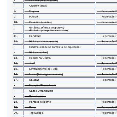
.
Ciclismo (mountain bike)
.
Ciclismo (pista)
8.
Esgrima
Federação Par
9.
Futebol
Federação Par
10.
Ginástica (artística)
Federação Par
Ginástica (rítmica desportiva)
.
Ginástica (trampolim acrobático)
11.
Handebol
Federação Pa
12.
Hipismo (adestramento)
Federação Par
.
Hipismo (concurso completo de equitação)
.
Hipismo (saltos)
13.
Hóquei na Grama
Federação Par
14.
Judô
Federação Pa
15.
Levantamento de Peso
Federação Par
16.
Lutas (livre e greco-romana)
Federação Par
17.
Natação
Federação Par
.
Natação Sincronizada
.
Saltos Ornamentais
.
Pólo Aquático
18.
Pentatlo Moderno
Federação Par
19.
Remo
Federação Pa
20.
Taekwondo
Federação Pa